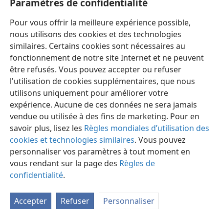
Paramètres de confidentialité
Pour vous offrir la meilleure expérience possible,
nous utilisons des cookies et des technologies
similaires. Certains cookies sont nécessaires au
fonctionnement de notre site Internet et ne peuvent
Français
Préférences
être refusés. Vous pouvez accepter ou refuser
Copyright
© 2026 Watch Tower Bible and Tract Society of Pennsylvania
l'utilisation de cookies supplémentaires, que nous
Conditions d’utilisation
Règles de confidentialité
utilisons uniquement pour améliorer votre
Paramètres de confidentialité
Se connecter
JW.ORG
expérience. Aucune de ces données ne sera jamais
vendue ou utilisée à des fins de marketing. Pour en
savoir plus, lisez les
Règles mondiales d’utilisation des
cookies et technologies similaires
. Vous pouvez
personnaliser vos paramètres à tout moment en
vous rendant sur la page des
Règles de
confidentialité
.
Accepter
Refuser
Personnaliser