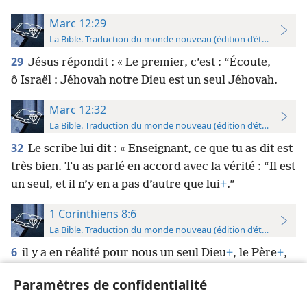
Marc 12:29
La Bible. Traduction du monde nouveau (édition d’étude)
29
Jésus répondit : « Le premier, c’est : “Écoute,
ô Israël : Jéhovah notre Dieu est un seul Jéhovah.
Marc 12:32
La Bible. Traduction du monde nouveau (édition d’étude)
32
Le scribe lui dit : « Enseignant, ce que tu as dit est
très bien. Tu as parlé en accord avec la vérité : “Il est
un seul, et il n’y en a pas d’autre que lui
+
.”
1 Corinthiens 8:6
La Bible. Traduction du monde nouveau (édition d’étude)
6
il y a en réalité pour nous un seul Dieu
+
, le Père
+
,
de qui viennent toutes choses, et nous existons pour
Paramètres de confidentialité
lui
+
; et il y a un seul Seigneur
+
, Jésus Christ, par
l’intermédiaire de qui viennent toutes choses
+
, et