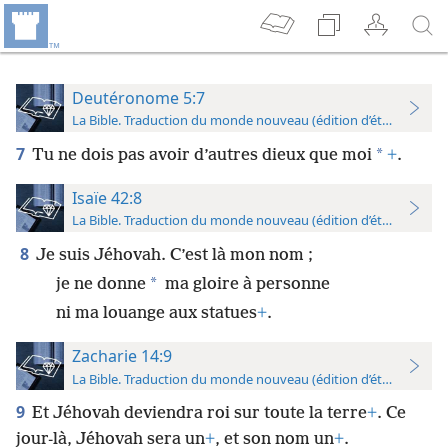
Deutéronome 5:7
La Bible. Traduction du monde nouveau (édition d’étude)
7
*
Tu ne dois pas avoir d’autres dieux que moi
+
.
Isaïe 42:8
La Bible. Traduction du monde nouveau (édition d’étude)
8
Je suis Jéhovah. C’est là mon nom ;
*
je ne donne
ma gloire à personne
ni ma louange aux statues
+
.
Zacharie 14:9
La Bible. Traduction du monde nouveau (édition d’étude)
9
Et Jéhovah deviendra roi sur toute la terre
+
. Ce
jour-là, Jéhovah sera un
+
, et son nom un
+
.