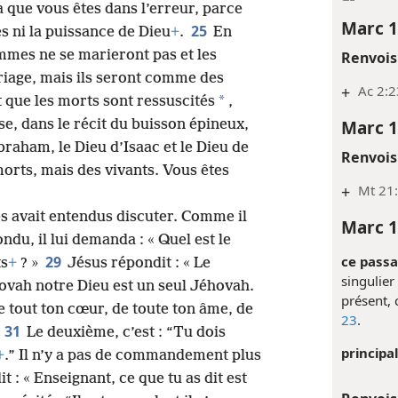
a que vous êtes dans l’erreur, parce
Marc 1
25
s ni la puissance de Dieu
+
.
En
ommes ne se marieront pas et les
Renvois
iage, mais ils seront comme des
+
Ac 2:2
*
it que les morts sont ressuscités
,
Marc 1
se, dans le récit du buisson épineux,
Abraham, le Dieu d’Isaac et le Dieu de
Renvois
 morts, mais des vivants. Vous êtes
+
Mt 21:
es avait entendus discuter. Comme il
Marc 1
ndu, il lui demanda : « Quel est le
ce passa
29
s
+
? »
Jésus répondit : « Le
singulie
éhovah notre Dieu est un seul Jéhovah.
présent, 
 tout ton cœur, de toute ton âme, de
23
.
31
”
Le deuxième, c’est : “Tu dois
principal
+
.” Il n’y a pas de commandement plus
it : « Enseignant, ce que tu as dit est