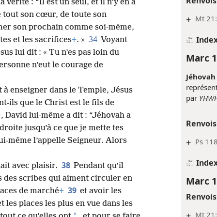
Renvois
vérité : “Il est un seul, et il n’y en a
e tout son cœur, de toute son
+
Mt 21:
 aimer son prochain comme soi-même,
34
Inde
es et les sacrifices
+
. »
Voyant
us lui dit : « Tu n’es pas loin du
Marc 1
ersonne n’eut le courage de
Jéhovah 
représent
t à enseigner dans le Temple, Jésus
par
YHW
ils que le Christ est le fils de
+
, David lui-même a dit : “Jéhovah a
Renvois
droite jusqu’à ce que je mette tes
ui-même l’appelle Seigneur. Alors
+
Ps 118
Inde
38
tait avec plaisir.
Pendant qu’il
us des scribes qui aiment circuler en
Marc 1
39
places de marché
+
et avoir les
Renvois
 les places les plus en vue dans les
+
Mt 21:
*
tout ce qu’elles ont
, et pour se faire