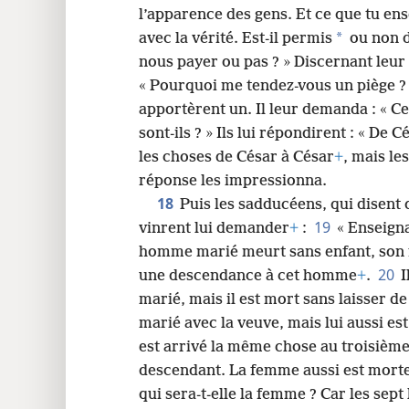
l’apparence des gens. Et ce que tu en
*
avec la vérité. Est-il permis
ou non d
nous payer ou pas ? » Discernant leur 
« Pourquoi me tendez-vous un piège ?
apportèrent un. Il leur demanda : « Ce 
sont-ils ? » Ils lui répondirent : « De C
les choses de César à César
+
, mais le
réponse les impressionna.
18
Puis les sadducéens, qui disent q
19
vinrent lui demander
+
:
« Enseigna
homme marié meurt sans enfant, son f
20
une descendance à cet homme
+
.
I
marié, mais il est mort sans laisser d
marié avec la veuve, mais lui aussi es
est arrivé la même chose au troisièm
descendant. La femme aussi est morte
qui sera-t-elle la femme ? Car les sep