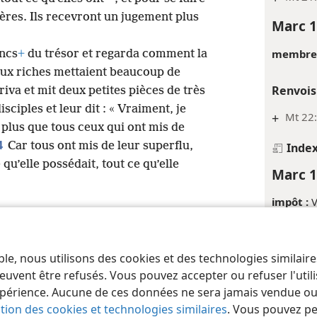
rières. Ils recevront un jugement plus
Marc 1
membres 
oncs
+
du trésor et regarda comment la
eux riches mettaient beaucoup de
Renvois
iva et mit deux petites pièces de très
sciples et leur dit : « Vraiment, je
+
Mt 22:
 plus que tous ceux qui ont mis de
4
Car tous ont mis de leur superflu,
Inde
 qu’elle possédait, tout ce qu’elle
Marc 1
impôt :
V
César :
V
ble, nous utilisons des cookies et des technologies similair
 of Pennsylvania
Conditions d’utilisation
Règles de confidentialité
Paramèt
Notes
euvent être refusés. Vous pouvez accepter ou refuser l'uti
périence. Aucune de ces données ne sera jamais vendue ou u
*
Ou « b
ation des cookies et technologies similaires
. Vous pouvez p