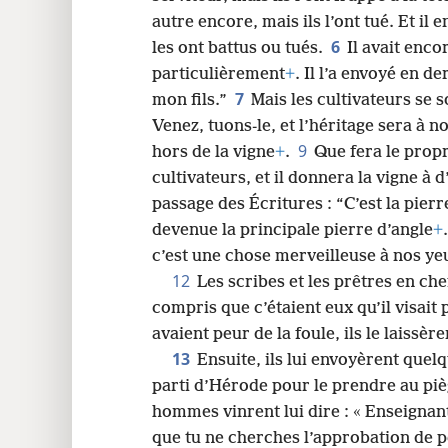
autre encore, mais ils l’ont tué. Et il
24
6
les ont battus ou tués.
Il avait encor
particulièrement
+
. Il l’a envoyé en de
32
7
mon fils.”
Mais les cultivateurs se so
Venez, tuons-le, et l’héritage sera à n
40
9
hors de la vigne
+
.
Que fera le propri
cultivateurs, et il donnera la vigne à d
passage des Écritures : “C’est la pierr
devenue la principale pierre d’angle
+
c’est une chose merveilleuse à nos ye
12
Les scribes et les prêtres en chef
compris que c’étaient eux qu’il visait
avaient peur de la foule, ils le laissère
13
Ensuite, ils lui envoyèrent que
parti d’Hérode pour le prendre au piè
hommes vinrent lui dire : « Enseignant
que tu ne cherches l’approbation de pe