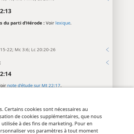
2:13
du parti d’Hérode :
Voir
lexique
.
15-22; Mc 3:6; Lc 20:20-26
x
2:14
oir
note d’étude sur Mt 22:17
.
oir
note d’étude sur Mt 22:17
.
es. Certains cookies sont nécessaires au
res de confidentialité
Se connecter
JW.ORG
lisation de cookies supplémentaires, que nous
tilisée à des fins de marketing. Pour en
ien ».
ersonnaliser vos paramètres à tout moment