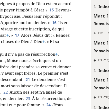
seignes à propos de Dieu est en accord
Inde
15
e payer l’impôt à César ?
Devons-
Marc 1
hypocrisie, Jésus leur répondit :
16
 Apportez-moi un denier. »
Ils en
Renvois
visage et cette inscription, de qui
+
Hé 11:
17
ésar
+
. »
Alors Jésus dit : « Rendez
Marc 1
s choses de Dieu à Dieu
+
. » Et sa
Renvois
u’il n’y a pas de résurrection
+
,
+
Ps 2:7
nt, Moïse nous a écrit que, si un
rère doit prendre sa veuve et donner
Inde
l y avait sept frères. Le premier s’est
Marc 1
21
e descendant.
Le deuxième s’est
t mort sans laisser de descendant. Il
Renvois
22
e.
Aucun des sept n’a laissé de
+
Ps 2:8
23
, en dernier.
À la résurrection, de
24
t l’ont eue pour femme. »
Jésus
Inde