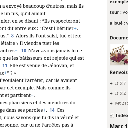
exemples
 en a envoyé beaucoup d’autres, mais ils
tour :
Vo
e un fils, qu’il aimait
rnier, en se disant : “Ils respecteront
a loué :
V
nt dit entre eux : “C’est l’héritier
+
.
8
ous.”
Alors ils l’ont saisi, tué et jeté
Docume
étaire ? Il viendra tuer les
10
’autres
+
.
N’avez-vous jamais lu ce
e que les bâtisseurs ont rejetée qui est
11
.
Elle est venue de Jéhovah, et
Renvois
ux
+
” ? »
 voulaient l’arrêter, car ils avaient
+
Is 5:7
 par cet exemple. Mais comme ils
+
Is 5:2
nt et partirent
+
.
+
Mt 21:
lques pharisiens et des membres du
14
ge dans ses paroles
+
.
Ces
Inde
, nous savons que tu dis la vérité et
Marc 1
rsonne, car tu ne t’arrêtes pas à