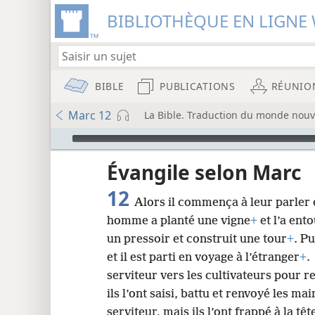
BIBLIOTHÈQUE EN LIGNE 
BIBLE
PUBLICATIONS
RÉUNIO
Marc 12
La Bible. Traduction du monde nouve
Audio Player
u
Évangile selon Marc
12
Alors il commença à leur parler e
wt)
homme a planté une vigne
+
et l’a ent
i8)
un pressoir et construit une tour
+
. Pu
et il est parti en voyage à l’étranger
+
.
8
serviteur vers les cultivateurs pour r
ils l’ont saisi, battu et renvoyé les ma
16
serviteur, mais ils l’ont frappé à la têt