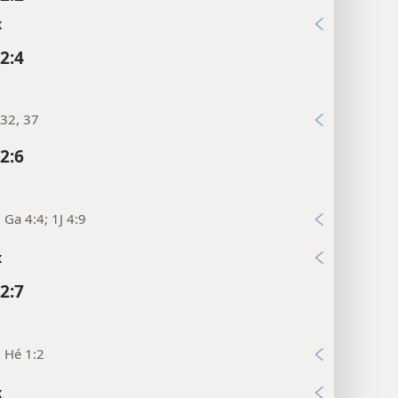
x
2:4
32, 37
2:6
; Ga 4:4; 1J 4:9
x
2:7
; Hé 1:2
x