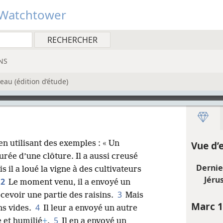
Watchtower
NS
au (édition d’étude)
n utilisant des exemples : « Un
Vue d’
ourée d’une clôture. Il a aussi creusé
Dernie
is il a loué la vigne à des cultivateurs
Jéru
2
Le moment venu, il a envoyé un
3
ecevoir une partie des raisins.
Mais
Marc 1
4
ins vides.
Il leur a envoyé un autre
5
e et humilié
+
.
Il en a envoyé un