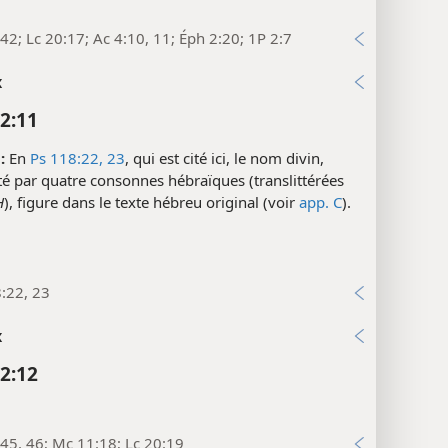
42; Lc 20:17; Ac 4:10, 11; Éph 2:20; 1P 2:7
x
2:11
:
En
Ps 118:22, 23
, qui est cité ici, le nom divin,
é par quatre consonnes hébraïques (translittérées
H
), figure dans le texte hébreu original (voir
app. C
).
:22, 23
x
2:12
45, 46; Mc 11:18; Lc 20:19