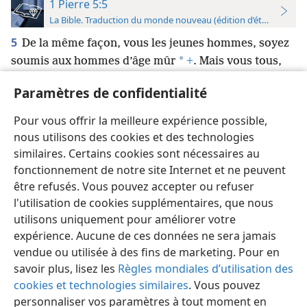
1 Pierre 5:5
La Bible. Traduction du monde nouveau (édition d’étude)
5
De la même façon, vous les jeunes hommes, soyez
*
soumis aux hommes d’âge mûr
+
. Mais vous tous,
*
revêtez-vous
d’humilité dans vos rapports les uns
Paramètres de confidentialité
avec les autres, parce que Dieu s’oppose aux
orgueilleux, mais aux humbles il donne la faveur
Pour vous offrir la meilleure expérience possible,
imméritée
+
.
nous utilisons des cookies et des technologies
similaires. Certains cookies sont nécessaires au
fonctionnement de notre site Internet et ne peuvent
être refusés. Vous pouvez accepter ou refuser
l'utilisation de cookies supplémentaires, que nous
Français
Préférences
utilisons uniquement pour améliorer votre
expérience. Aucune de ces données ne sera jamais
Copyright
© 2026 Watch Tower Bible and Tract Society of Pennsylvania
Conditions d’utilisation
Règles de confidentialité
vendue ou utilisée à des fins de marketing. Pour en
Paramètres de confidentialité
Se connecter
JW.ORG
savoir plus, lisez les
Règles mondiales d’utilisation des
cookies et technologies similaires
. Vous pouvez
personnaliser vos paramètres à tout moment en