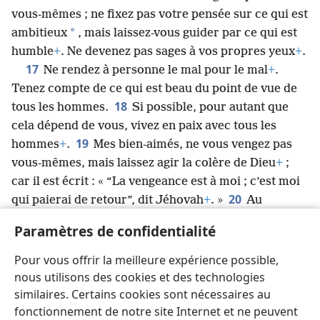
vous-mêmes ; ne fixez pas votre pensée sur ce qui est
*
ambitieux
, mais laissez-vous guider par ce qui est
humble
+
. Ne devenez pas sages à vos propres yeux
+
.
17
Ne rendez à personne le mal pour le mal
+
.
Tenez compte de ce qui est beau du point de vue de
18
tous les hommes.
Si possible, pour autant que
cela dépend de vous, vivez en paix avec tous les
19
hommes
+
.
Mes bien-aimés, ne vous vengez pas
vous-mêmes, mais laissez agir la colère de Dieu
+
;
car il est écrit : « “La vengeance est à moi ; c’est moi
20
qui paierai de retour”, dit Jéhovah
+
. »
Au
contraire, « si ton ennemi a faim, donne-lui à
Paramètres de confidentialité
manger ; s’il a soif, donne-lui à boire ; car en faisant
21
cela, tu amasseras des braises sur sa tête
+
».
Ne
Pour vous offrir la meilleure expérience possible,
te laisse pas vaincre par le mal, mais continue à
nous utilisons des cookies et des technologies
vaincre le mal par le bien
+
.
similaires. Certains cookies sont nécessaires au
fonctionnement de notre site Internet et ne peuvent