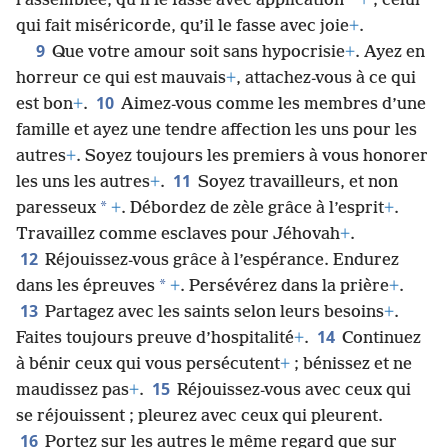
*
l’assemblée, qu’il le fasse avec application
+
; celui
qui fait miséricorde, qu’il le fasse avec joie
+
.
9
Que votre amour soit sans hypocrisie
+
. Ayez en
horreur ce qui est mauvais
+
, attachez-vous à ce qui
10
est bon
+
.
Aimez-vous comme les membres d’une
famille et ayez une tendre affection les uns pour les
autres
+
. Soyez toujours les premiers à vous honorer
11
les uns les autres
+
.
Soyez travailleurs, et non
*
paresseux
+
. Débordez de zèle grâce à l’esprit
+
.
Travaillez comme esclaves pour Jéhovah
+
.
12
Réjouissez-vous grâce à l’espérance. Endurez
*
dans les épreuves
+
. Persévérez dans la prière
+
.
13
Partagez avec les saints selon leurs besoins
+
.
14
Faites toujours preuve d’hospitalité
+
.
Continuez
à bénir ceux qui vous persécutent
+
; bénissez et ne
15
maudissez pas
+
.
Réjouissez-vous avec ceux qui
se réjouissent ; pleurez avec ceux qui pleurent.
16
Portez sur les autres le même regard que sur