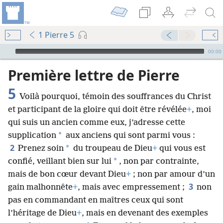
1 Pierre 5
Audio Player
00:00
Première lettre de Pierre
5
Voilà pourquoi, témoin des souffrances du Christ
et participant de la gloire qui doit être révélée
+
, moi
qui suis un ancien comme eux, j’adresse cette
*
supplication
aux anciens qui sont parmi vous :
2
*
Prenez soin
du troupeau de Dieu
+
qui vous est
*
confié, veillant bien sur lui
, non par contrainte,
mais de bon cœur devant Dieu
+
; non par amour d’un
3
gain malhonnête
+
, mais avec empressement ;
non
pas en commandant en maîtres ceux qui sont
l’héritage de Dieu
+
, mais en devenant des exemples