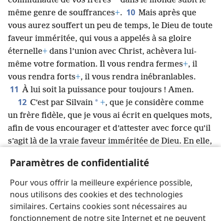
*
communauté de vos frères
dans le monde subit le
10
même genre de souffrances
+
.
Mais après que
vous aurez souffert un peu de temps, le Dieu de toute
faveur imméritée, qui vous a appelés à sa gloire
éternelle
+
dans l’union avec Christ, achèvera lui-
même votre formation. Il vous rendra fermes
+
, il
vous rendra forts
+
, il vous rendra inébranlables.
11
À lui soit la puissance pour toujours ! Amen.
12
*
C’est par Silvain
+
, que je considère comme
un frère fidèle, que je vous ai écrit en quelques mots,
afin de vous encourager et d’attester avec force qu’il
s’agit là de la vraie faveur imméritée de Dieu. En elle,
13
tenez bon.
Celle qui est à Babylone, et qui a été
Paramètres de confidentialité
choisie comme vous, vous envoie ses salutations,
14
ainsi que Marc
+
, mon fils.
Saluez-vous les uns les
Pour vous offrir la meilleure expérience possible,
*
autres par un baiser fraternel
.
nous utilisons des cookies et des technologies
Paix à vous tous qui êtes en union avec Christ.
similaires. Certains cookies sont nécessaires au
fonctionnement de notre site Internet et ne peuvent