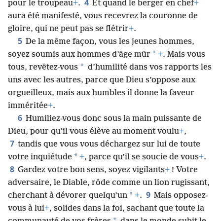
4
pour le troupeau
+
.
Et quand le berger en chef
+
aura été manifesté, vous recevrez la couronne de
gloire, qui ne peut pas se flétrir
+
.
5
De la même façon, vous les jeunes hommes,
*
soyez soumis aux hommes d’âge mûr
+
. Mais vous
*
tous, revêtez-vous
d’humilité dans vos rapports les
uns avec les autres, parce que Dieu s’oppose aux
orgueilleux, mais aux humbles il donne la faveur
imméritée
+
.
6
Humiliez-vous donc sous la main puissante de
Dieu, pour qu’il vous élève au moment voulu
+
,
7
tandis que vous vous déchargez sur lui de toute
*
votre inquiétude
+
, parce qu’il se soucie de vous
+
.
8
Gardez votre bon sens, soyez vigilants
+
! Votre
adversaire, le Diable, rôde comme un lion rugissant,
9
*
cherchant à dévorer quelqu’un
+
.
Mais opposez-
vous à lui
+
, solides dans la foi, sachant que toute la