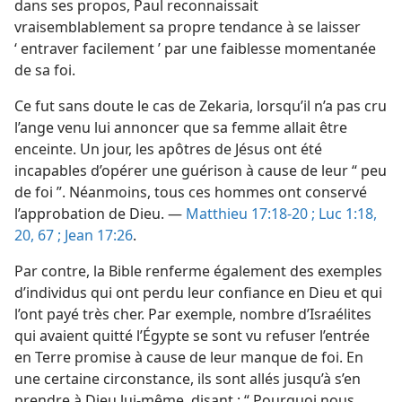
dans ses propos, Paul reconnaissait
vraisemblablement sa propre tendance à se laisser
‘ entraver facilement ’ par une faiblesse momentanée
de sa foi.
Ce fut sans doute le cas de Zekaria, lorsqu’il n’a pas cru
l’ange venu lui annoncer que sa femme allait être
enceinte. Un jour, les apôtres de Jésus ont été
incapables d’opérer une guérison à cause de leur “ peu
de foi ”. Néanmoins, tous ces hommes ont conservé
l’approbation de Dieu. —
Matthieu 17:18-20 ;
Luc 1:18,
20,
67 ;
Jean 17:26
.
Par contre, la Bible renferme également des exemples
d’individus qui ont perdu leur confiance en Dieu et qui
l’ont payé très cher. Par exemple, nombre d’Israélites
qui avaient quitté l’Égypte se sont vu refuser l’entrée
en Terre promise à cause de leur manque de foi. En
une certaine circonstance, ils sont allés jusqu’à s’en
prendre à Dieu lui-​même, disant : “ Pourquoi nous