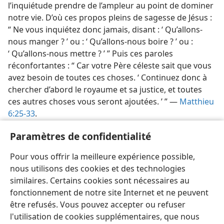
l’inquiétude prendre de l’ampleur au point de dominer
notre vie. D’où ces propos pleins de sagesse de Jésus :
“ Ne vous inquiétez donc jamais, disant : ‘ Qu’allons-​
nous manger ? ’ ou : ‘ Qu’allons-​nous boire ? ’ ou :
‘ Qu’allons-​nous mettre ? ’ ” Puis ces paroles
réconfortantes : “ Car votre Père céleste sait que vous
avez besoin de toutes ces choses. ‘ Continuez donc à
chercher d’abord le royaume et sa justice, et toutes
ces autres choses vous seront ajoutées. ’ ” —
Matthieu
6:25-33
.
[Illustration, page 16]
Paramètres de confidentialité
L’apôtre Paul a été plus d’une fois en proie à
Pour vous offrir la meilleure expérience possible,
l’inquiétude.
nous utilisons des cookies et des technologies
similaires. Certains cookies sont nécessaires au
fonctionnement de notre site Internet et ne peuvent
être refusés. Vous pouvez accepter ou refuser
l'utilisation de cookies supplémentaires, que nous