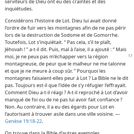
serviteurs de Dieu ont eu des craintes et des
inquiétudes.
Considérons l’histoire de Lot. Dieu lui avait donné
l’ordre de fuir vers les montagnes afin de ne pas périr
lors de la destruction de Sodome et de Gomorrhe.
Toutefois, Lot s’inquiétait. “ Pas cela, s’il te plaît,
Jéhovah ! ” a-​t-​il dit. Puis, mal à l’aise, il a ajouté : “ Mais
moi,
je ne peux pas m’échapper vers la région
montagneuse, de peur que le malheur ne me talonne
et que je ne meure à coup sûr. ” Pourquoi les
montagnes faisaient-​elles peur à Lot ? La Bible ne le dit
pas. Toujours est-​il que l’idée de s’y réfugier l’effrayait.
Comment Dieu a-​t-​il réagi ? A-​t-​il reproché à Lot d’avoir
manqué de foi ou de ne pas lui avoir fait confiance ?
Non. Au contraire, il a eu des égards pour Lot en
l’autorisant à trouver asile dans une ville voisine. —
Genèse 19:18-22
.
On trouve dans la Bible d’autres exemples