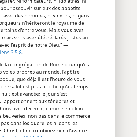
arer. Ni fornicateurs, ni idolâtres, ni
pour assouvir sur eux des appétits
 avec des hommes, ni voleurs, ni gens
extorqueurs n’hériteront le royaume de
 certains d’entre vous. Mais vous avez
s, mais vous avez été déclarés justes au
vec l’esprit de notre Dieu.” —
iens 3:5-8
.
de la congrégation de Rome pour qu’ils
 voies propres au monde, l’apôtre
époque, que déjà il est l’heure de vous
otre salut est plus proche qu’au temps
it est avancée; le jour s’est
i appartiennent aux ténèbres et
rchons avec décence, comme en plein
les beuveries, non pas dans le commerce
n pas dans les querelles ni dans les
us Christ, et ne combinez rien d’avance