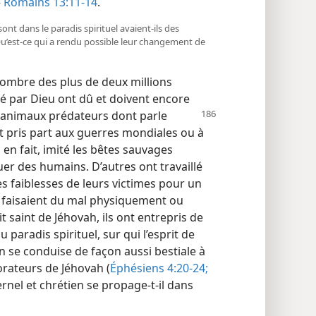
—
Romains 13:11-14
.
nt dans le paradis spirituel avaient-​ils des
’est-​ce qui a rendu possible leur changement de
nombre des plus de deux millions
ré par Dieu ont dû et doivent encore
 animaux prédateurs dont parle
t pris part aux guerres mondiales ou à
 en fait, imité les bêtes sauvages
er des humains. D’autres ont travaillé
es faiblesses de leurs victimes pour un
eur faisaient du mal physiquement ou
t saint de Jéhovah, ils ont entrepris de
 paradis spirituel, sur qui l’esprit de
n se conduise de façon aussi bestiale à
orateurs de Jéhovah (
Éphésiens 4:20-24;
ernel et chrétien se propage-​t-​il dans