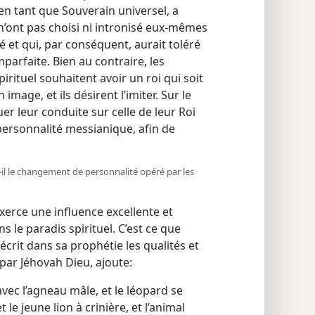
, en tant que Souverain universel, a
s n’ont pas choisi ni intronisé eux-​mêmes
lé et qui, par conséquent, aurait toléré
mparfaite. Bien au contraire, les
irituel souhaitent avoir un roi qui soit
image, et ils désirent l’imiter. Sur le
uer leur conduite sur celle de leur Roi
a personnalité messianique, afin de
-​il le changement de personnalité opéré par les
erce une influence excellente et
s le paradis spirituel. C’est ce que
écrit dans sa prophétie les qualités et
par Jéhovah Dieu, ajoute:
vec l’agneau mâle, et le léopard se
 le jeune lion à crinière, et l’animal