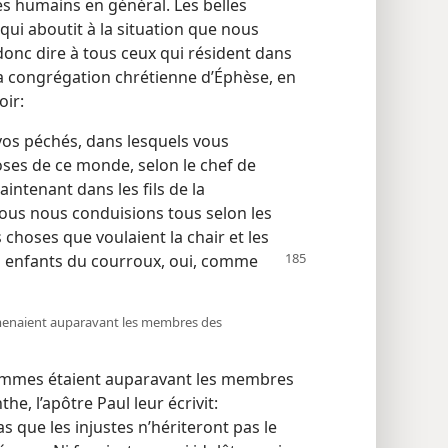
es humains en général. Les belles
i aboutit à la situation que nous
onc dire à tous ceux qui résident dans
à la congrégation chrétienne d’Éphèse, en
oir:
vos péchés, dans lesquels vous
oses de ce monde, selon le chef de
maintenant dans les fils de la
nous nous conduisions tous selon les
 choses que voulaient la chair et les
s enfants
du courroux, oui, comme
ue menaient auparavant les membres des
mmes étaient auparavant les membres
e, l’apôtre Paul leur écrivit:
 que les injustes n’hériteront pas le