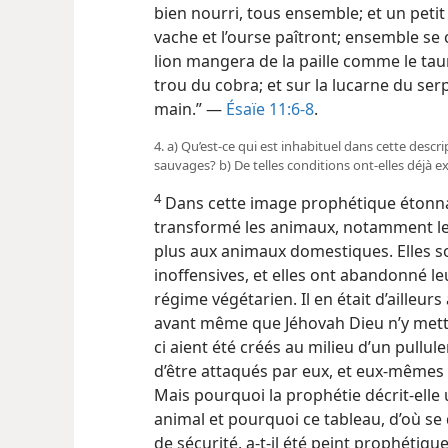
bien nourri, tous ensemble; et un petit
vache et l’ourse paîtront; ensemble se
lion mangera de la paille comme le ta
trou du cobra; et sur la lucarne du se
main.” —
Ésaïe 11:6-8
.
4. a) Qu’est-​ce qui est inhabituel dans cette des
sauvages? b) De telles conditions ont-​elles déjà ex
4
Dans cette image prophétique étonn
transformé les animaux, notamment le
plus aux animaux domestiques. Elles 
inoffensives, et elles ont abandonné 
régime végétarien. Il en était d’ailleurs 
avant même que Jéhovah Dieu n’y mett
ci aient été créés au milieu d’un pullu
d’être attaqués par eux, et eux-​mêmes
Mais pourquoi la prophétie décrit-​ell
animal et pourquoi ce tableau, d’où s
de sécurité, a-​t-​il été peint prophéti