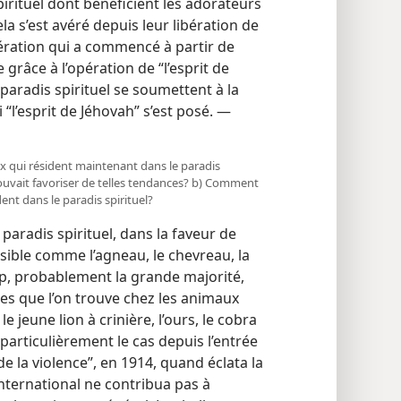
pirituel dont bénéficient les adorateurs
la s’est avéré depuis leur libération de
bération qui a commencé à partir de
grâce à l’opération de “l’esprit de
paradis spirituel se soumettent à la
“l’esprit de Jéhovah” s’est posé. —
x qui résident maintenant dans le paradis
i pouvait favoriser de telles tendances? b) Comment
ident dans le paradis spirituel?
aradis spirituel, dans la faveur de
isible comme l’agneau, le chevreau, la
up, probablement la grande majorité,
es que l’on trouve chez les animaux
e jeune lion à crinière, l’ours, le cobra
 particulièrement le cas depuis l’entrée
e la violence”, en 1914, quand éclata la
nternational ne contribua pas à