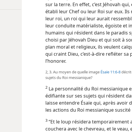
sur la terre. En effet, c’est Jéhovah qui
établi leur Chef ou leur Roi sur eux. Il
leur roi, un roi qui leur aurait ressemb
leur conduite matérialiste, égoïste et i
humains qui résident dans le paradis sp
choisi par Jéhovah Dieu et qui soit à son 
plan moral et religieux, ils veulent calq
qui craint Dieu, c’est-à-dire refléter s
l’honorer.
2, 3. Au moyen de quelle image
Ésaïe 11:6-8
décrit
sujets du Roi messianique?
2
La personnalité du Roi messianique ex
édifiante sur ses sujets qui résident dan
laisse entendre Ésaïe qui, après avoir d
les actions du Roi messianique suscité 
3
“Et le loup résidera temporairement a
couchera avec le chevreau, et le veau, et