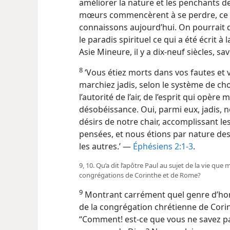
améliorer la nature et les penchants d
mœurs commencèrent à se perdre, ce qu
connaissons aujourd’hui. On pourrait d
le paradis spirituel ce qui a été écrit 
Asie Mineure, il y a dix-neuf siècles, sav
8
‘Vous étiez morts dans vos fautes et 
marchiez jadis, selon le système de ch
l’autorité de l’air, de l’esprit qui opère 
désobéissance. Oui, parmi eux, jadis, 
désirs de notre chair, accomplissant les
pensées, et nous étions par nature de
les autres.’ —
Éphésiens 2:1-3
.
9, 10. Qu’a dit l’apôtre Paul au sujet de la vie q
congrégations de Corinthe et de Rome?
9
Montrant carrément quel genre d’ho
de la congrégation chrétienne de Corinth
“Comment! est-​ce que vous ne savez pas