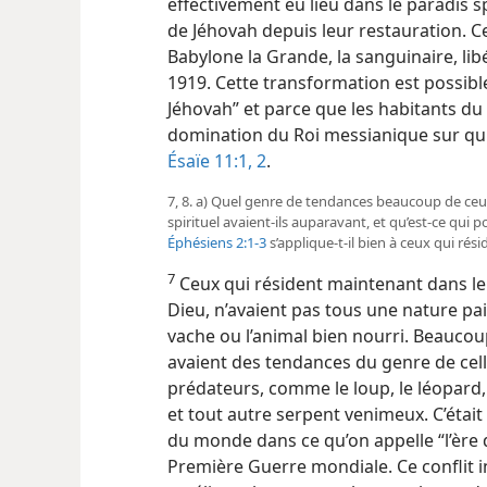
effectivement eu lieu dans le paradis s
de Jéhovah depuis leur restauration. Ce
Babylone la Grande, la sanguinaire, li
1919. Cette transformation est possible 
Jéhovah” et parce que les habitants du 
domination du Roi messianique sur qui 
Ésaïe 11:1, 2
.
7, 8. a) Quel genre de tendances beaucoup de ceu
spirituel avaient-​ils auparavant, et qu’est-​ce qu
Éphésiens 2:1-3
s’applique-​t-​il bien à ceux qui rés
7
Ceux qui résident maintenant dans le p
Dieu, n’avaient pas tous une nature pa
vache ou l’animal bien nourri. Beauco
avaient des tendances du genre de cell
prédateurs, comme le loup, le léopard, l
et tout autre serpent venimeux. C’était
du monde dans ce qu’on appelle “l’ère d
Première Guerre mondiale. Ce conflit i