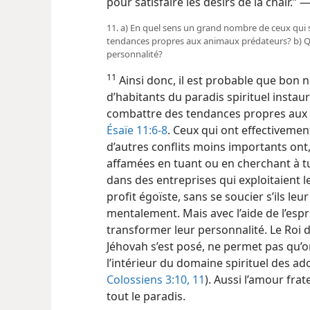
pour satisfaire les désirs de la chair.” 
11. a) En quel sens un grand nombre de ceux qui so
tendances propres aux animaux prédateurs? b) Qu
personnalité?
11
Ainsi donc, il est probable que bon 
d’habitants du paradis spirituel instau
combattre des tendances propres
aux
Ésaïe 11:6-8
. Ceux qui ont effectivemen
d’autres conflits moins importants ont,
affamées en tuant ou en cherchant à tu
dans des entreprises qui exploitaient l
profit égoïste, sans se soucier s’ils l
mentalement. Mais avec l’aide de l’espri
transformer leur personnalité. Le Roi du
Jéhovah s’est posé, ne permet pas qu’o
l’intérieur du domaine spirituel des ad
Colossiens 3:10, 11
). Aussi l’amour frat
tout le paradis.