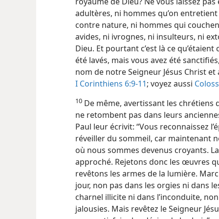
royaume de Dieu? Ne vous laissez pas ég
adultères, ni hommes qu’on entretient 
contre nature, ni hommes qui couchent
avides, ni ivrognes, ni insulteurs, ni 
Dieu. Et pourtant c’est là ce qu’étaient
été lavés, mais vous avez été sanctifié
nom de notre Seigneur Jésus Christ et a
I Corinthiens 6:9-11
; voyez aussi
Coloss
10
De même, avertissant les chrétiens 
ne retombent pas dans leurs anciennes
Paul leur écrivit: “Vous reconnaissez l’
réveiller du sommeil, car maintenant n
où nous sommes devenus croyants. La nu
approché. Rejetons donc les œuvres qu
revêtons les armes de la lumière. Ma
jour, non pas dans les orgies ni dans 
charnel illicite ni dans l’inconduite, no
jalousies. Mais revêtez le Seigneur Jés