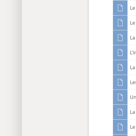
Le
Le
La
L’
La
Le
Un
La
Le