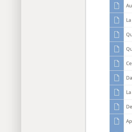
Au
La
Qu
Qu
Ce
Da
La
De
Ap