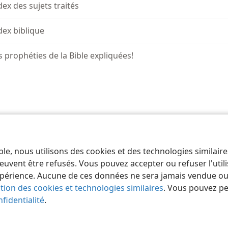
dex des sujets traités
dex biblique
s prophéties de la Bible expliquées!
 of Pennsylvania
Conditions d’utilisation
Règles de confidentialité
Paramèt
ble, nous utilisons des cookies et des technologies similair
euvent être refusés. Vous pouvez accepter ou refuser l'uti
périence. Aucune de ces données ne sera jamais vendue ou u
ation des cookies et technologies similaires
. Vous pouvez p
fidentialité
.