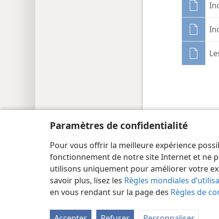
In
In
Le
Paramètres de confidentialité
Copyright
© 2026 Watch Tower Bible and Tract Society
Pour vous offrir la meilleure expérience possi
fonctionnement de notre site Internet et ne p
utilisons uniquement pour améliorer votre ex
savoir plus, lisez les
Règles mondiales d’utilis
en vous rendant sur la page des
Règles de con
Accepter
Refuser
Personnaliser