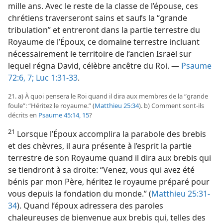
mille ans. Avec le reste de la classe de l’épouse, ces
chrétiens traverseront sains et saufs la “grande
tribulation” et entreront dans la partie terrestre du
Royaume de l’Époux, ce domaine terrestre incluant
nécessairement le territoire de l’ancien Israël sur
lequel régna David, célèbre ancêtre du Roi. —
Psaume
72:6, 7;
Luc 1:31-33
.
21. a) À quoi pensera le Roi quand il dira aux membres de la “grande
foule”: “Héritez le royaume.” (
Matthieu 25:34
). b) Comment sont-​ils
décrits en
Psaume 45:14, 15
?
21
Lorsque l’Époux accomplira la parabole des brebis
et des chèvres, il aura présente à l’esprit la partie
terrestre de son Royaume quand il dira aux brebis qui
se tiendront à sa droite: “Venez, vous qui avez été
bénis par mon Père, héritez le royaume préparé pour
vous depuis la fondation du monde.” (
Matthieu 25:31-
34
). Quand l’époux adressera des paroles
chaleureuses de bienvenue aux brebis qui, telles des