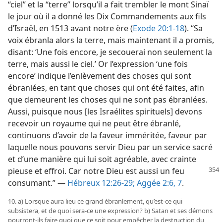
“ciel” et la “terre” lorsqu’il a fait trembler le mont Sinaï
le jour où il a donné les Dix Commandements aux fils
d’Israël, en 1513 avant notre ère (
Exode 20:1-18
). “Sa
voix ébranla alors la terre, mais maintenant il a promis,
disant: ‘Une fois encore, je secouerai non seulement la
terre, mais aussi le ciel.’ Or l’expression ‘une fois
encore’ indique l’enlèvement des choses qui sont
ébranlées, en tant que choses qui ont été faites, afin
que demeurent les choses qui ne sont pas ébranlées.
Aussi, puisque nous [les Israélites spirituels] devons
recevoir un royaume qui ne peut être ébranlé,
continuons d’avoir de la faveur imméritée, faveur par
laquelle nous pouvons servir Dieu par un service sacré
et d’une manière qui lui soit agréable, avec crainte
pieuse et effroi. Car notre
Dieu est aussi un feu
consumant.” —
Hébreux 12:26-29;
Aggée 2:6, 7
.
10. a) Lorsque aura lieu ce grand ébranlement, qu’est-​ce qui
subsistera, et de quoi sera-​ce une expression? b) Satan et ses démons
pourront-​ils faire quoi que ce soit pour empêcher la destruction du