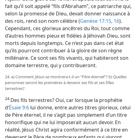
fait qu’il soit appelé “fils d’Abraham”, ce patriarche qui,
selon la promesse de Dieu, devait donner naissance à
des rois, rend son nom célèbre (
Genèse 17:15, 16
).
Cependant, ces glorieux ancêtres du Roi, tout comme
d’autres hommes pieux et fidèles à Jéhovah Dieu, sont
morts depuis longtemps. Ce n’est pas dans cet état
qu’ils pourront contribuer à la gloire de son règne
millénaire. Ce sont ses fils vivants, qui habiteront son
domaine terrestre, qui y contribueront.
24. a) Comment Jésus se montrera-​t-​il un “Père éternel”? b) Quelles
personnes seront les premières à devenir ses fils et ses filles
terrestres?
24
Des fils terrestres? Oui, car lorsque la prophétie
d’
Ésaïe 9:6
lui donne, entre autres titres glorieux, celui
de Père éternel, il ne s’agit pas simplement d’un titre
honorifique qui ne lui imposerait aucun devoir. En
réalité, Jésus Christ agira conformément à ce titre en
devenant le Père de nombreux enfants qui vivront