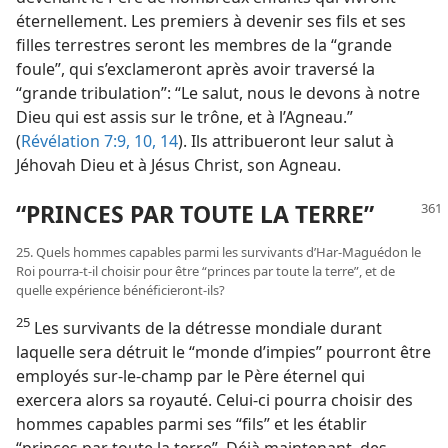
éternellement. Les premiers à devenir ses fils et ses
filles terrestres seront les membres de la “grande
foule”, qui s’exclameront après avoir traversé la
“grande tribulation”: “Le salut, nous le devons à notre
Dieu qui est assis sur le trône, et à l’Agneau.”
(
Révélation 7:9, 10,
14
). Ils attribueront leur salut à
Jéhovah Dieu et à Jésus Christ, son Agneau.
“PRINCES PAR TOUTE LA TERRE”
25. Quels hommes capables parmi les survivants d’Har-Maguédon le
Roi pourra-​t-​il choisir pour être “princes par toute la terre”, et de
quelle expérience bénéficieront-​ils?
25
Les survivants de la détresse mondiale durant
laquelle sera détruit le “monde d’impies” pourront être
employés sur-le-champ par le Père éternel qui
exercera alors sa royauté. Celui-ci pourra choisir des
hommes capables parmi ses “fils” et les établir
“princes par toute la terre”. Déjà maintenant, des