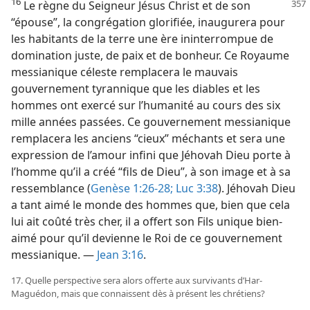
16
Le règne du Seigneur Jésus Christ et de son
“épouse”, la congrégation glorifiée, inaugurera pour
les habitants de la terre une ère ininterrompue de
domination juste, de paix et de bonheur. Ce Royaume
messianique céleste remplacera le mauvais
gouvernement tyrannique que les diables et les
hommes ont exercé sur l’humanité au cours des six
mille années passées. Ce gouvernement messianique
remplacera les anciens “cieux” méchants et sera une
expression de l’amour infini que Jéhovah Dieu porte à
l’homme qu’il a créé “fils de Dieu”, à son image et à sa
ressemblance (
Genèse 1:26-28;
Luc 3:38
). Jéhovah Dieu
a tant aimé le monde des hommes que, bien que cela
lui ait coûté très cher, il a offert son Fils unique bien-
aimé pour qu’il devienne le Roi de ce gouvernement
messianique. —
Jean 3:16
.
17. Quelle perspective sera alors offerte aux survivants d’Har-
Maguédon, mais que connaissent dès à présent les chrétiens?