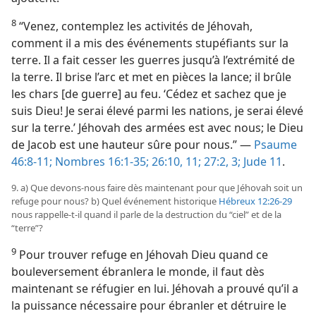
8
“Venez, contemplez les activités de Jéhovah,
comment il a mis des événements stupéfiants sur la
terre. Il a fait cesser les guerres jusqu’à l’extrémité de
la terre. Il brise l’arc et met en pièces la lance; il brûle
les chars [de guerre] au feu. ‘Cédez et sachez que je
suis Dieu! Je serai élevé parmi les nations, je serai élevé
sur la terre.’ Jéhovah des armées est avec nous; le Dieu
de Jacob est une hauteur sûre pour nous.” —
Psaume
46:8-11;
Nombres 16:1-35;
26:10, 11;
27:2, 3;
Jude 11
.
9. a) Que devons-​nous faire dès maintenant pour que Jéhovah soit un
refuge pour nous? b) Quel événement historique
Hébreux 12:26-29
nous rappelle-​t-​il quand il parle de la destruction du “ciel” et de la
“terre”?
9
Pour trouver refuge en Jéhovah Dieu quand ce
bouleversement ébranlera le monde, il faut dès
maintenant se réfugier en lui. Jéhovah a prouvé qu’il a
la puissance nécessaire pour ébranler et détruire le