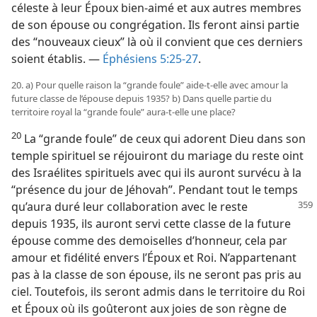
céleste à leur Époux bien-aimé et aux autres membres
de son épouse ou congrégation. Ils feront ainsi partie
des “nouveaux cieux” là où il convient que ces derniers
soient établis. —
Éphésiens 5:25-27
.
20. a) Pour quelle raison la “grande foule” aide-​t-​elle avec amour la
future classe de l’épouse depuis 1935? b) Dans quelle partie du
territoire royal la “grande foule” aura-​t-​elle une place?
20
La “grande foule” de ceux qui adorent Dieu dans son
temple spirituel se réjouiront du mariage du reste oint
des Israélites spirituels avec qui ils auront survécu à la
“présence du jour de Jéhovah”. Pendant tout le temps
qu’aura
duré leur collaboration avec le reste
depuis 1935, ils auront servi cette classe de la future
épouse comme des demoiselles d’honneur, cela par
amour et fidélité envers l’Époux et Roi. N’appartenant
pas à la classe de son épouse, ils ne seront pas pris au
ciel. Toutefois, ils seront admis dans le territoire du Roi
et Époux où ils goûteront aux joies de son règne de