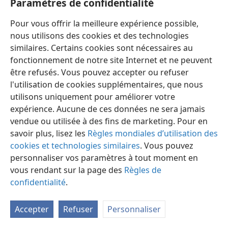
résurrection qui leur donnera la possibilité de recevoir
Paramètres de confidentialité
la vie sous le Royaume millénaire (
Jean 5:28, 29;
11:25,
Pour vous offrir la meilleure expérience possible,
26;
Actes 24:15;
I Timothée 2:5, 6
). Ils attendront tout
nous utilisons des cookies et des technologies
particulièrement la résurrection des “ancêtres” fidèles
similaires. Certains cookies sont nécessaires au
du Roi et Époux. Ils acclameront le retour à la vie sur la
fonctionnement de notre site Internet et ne peuvent
terre
d’Hénoch, de Noé, de Sem, d’Abraham, d’Isaac,
être refusés. Vous pouvez accepter ou refuser
de Jacob, de Boaz, de David, d’Ézéchias et de Josias,
l'utilisation de cookies supplémentaires, que nous
autant d’excellents sujets qui pourront être établis
utilisons uniquement pour améliorer votre
“princes par toute la terre”. Étant de nouveau sur la
expérience. Aucune de ces données ne sera jamais
terre des vivants et servant en tant que princes, ces
vendue ou utilisée à des fins de marketing. Pour en
hommes seront une source d’honneur
savoir plus, lisez les
Règles mondiales d’utilisation des
supplémentaire pour le Roi messianique dont ils
cookies et technologies similaires
. Vous pouvez
eurent le privilège d’être les ancêtres terrestres.
personnaliser vos paramètres à tout moment en
30
Que dire également de tous les autres prophètes et
vous rendant sur la page des
Règles de
hommes de foi, tels qu’Abel, Job, Moïse, Ésaïe, Jérémie,
confidentialité
.
Ézéchiel, Daniel et bien d’autres jusqu’à Jean le
Baptiste, précurseur terrestre et “ami de l’Époux”,
Accepter
Refuser
Personnaliser
Jésus Christ? À en juger par le témoignage favorable