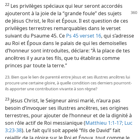
22
Les privilèges spéciaux qui leur seront accordés
ajouteront
à la joie de la “grande foule” des sujets
de Jésus Christ, le Roi et Époux. Il est question de ces
privilèges terrestres remarquables dans le verset
suivant du Psaume 45. Ce
Ps 45 verset 16
, qui s’adresse
au Roi et Époux dans le palais de qui les demoiselles
d’honneur sont introduites, déclare: “À la place de tes
ancêtres il y aura tes fils, que tu établiras comme
princes par toute la terre.”
23. Bien que le lien de parenté entre Jésus et ses illustres ancêtres lui
procure une certaine gloire, à quelle condition ces derniers pourront-​
ils apporter une contribution vivante à son règne?
23
Jésus Christ, le Seigneur ainsi marié, n’aura pas
besoin d’invoquer ses illustres ancêtres, ses origines
terrestres, pour ajouter de l’honneur et de la dignité à
son rôle actif de Roi messianique (
Matthieu 1:1-17;
Luc
3:23-38
). Le fait qu’il soit appelé “fils de David” fait
rejaillir de la gloire sur le Roi et Époux, tout comme le