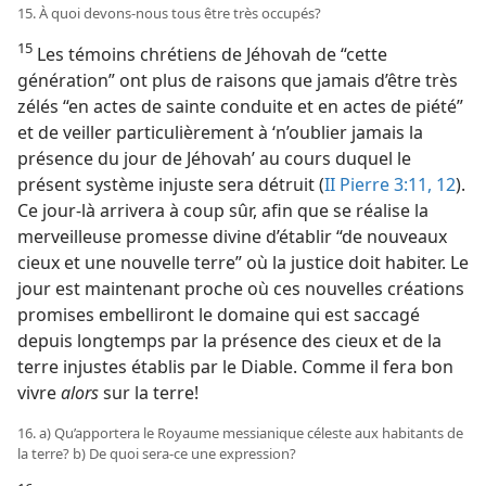
15. À quoi devons-​nous tous être très occupés?
15
Les témoins chrétiens de Jéhovah de “cette
génération” ont plus de raisons que jamais d’être très
zélés “en actes de sainte conduite et en actes de piété”
et de veiller particulièrement à ‘n’oublier jamais la
présence du jour de Jéhovah’ au cours duquel le
présent système injuste sera détruit (
II Pierre 3:11, 12
).
Ce jour-​là arrivera à coup sûr, afin que se réalise la
merveilleuse promesse divine d’établir “de nouveaux
cieux et une nouvelle terre” où la justice doit habiter. Le
jour est maintenant proche où ces nouvelles créations
promises embelliront le domaine qui est saccagé
depuis longtemps par la présence des cieux et de la
terre injustes établis par le Diable. Comme il fera bon
vivre
alors
sur la terre!
16. a) Qu’apportera le Royaume messianique céleste aux habitants de
la terre? b) De quoi sera-​ce une expression?