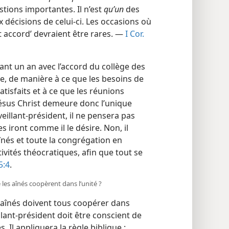
stions importantes. Il n’est
qu’un
des
 décisions de celui-ci. Les occasions où
it accord’ devraient être rares. —
I Cor.
ant un an avec l’accord du collège des
tive, de manière à ce que les besoins de
isfaits et à ce que les réunions
ésus Christ demeure donc l’unique
eillant-président, il ne pensera pas
es iront comme il le désire. Non, il
aînés et toute la congrégation en
ivités théocratiques, afin que tout se
5:4
.
 les aînés coopèrent dans l’unité ?
s aînés doivent tous coopérer dans
llant-président doit être conscient de
. Il appliquera la règle biblique :