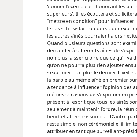
‘donner l’exemple en honorant les autres
supérieurs’. Il les écoutera et sollicitera
“mettre en condition” pour influencer l
le cas s’il insistait toujours pour expr
les autres
aînés pourraient alors hésite
Quand plusieurs questions sont examiné
demander à différents aînés de s’expri
non plus laisser croire que ce qu’il va 
qu’on ne pourra plus rien ajouter ensui
s’exprimer non plus le dernier. Il veil
la parole au même aîné en premier, surto
a tendance à influencer l’opinion des au
mêmes occasions de s’exprimer en premi
présent à l’esprit que tous les aînés s
seulement à maintenir l’ordre, la réuni
heurt et atteindre son but. D’autre part
reste simple, non cérémonielle, il limit
attribuer en tant que surveillant-prési