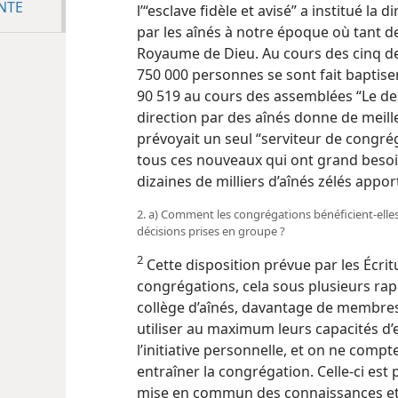
NTE
l’“esclave fidèle et avisé” a institué la 
par les aînés à notre époque où tant 
Royaume de Dieu. Au cours des cinq de
750 000 personnes se sont fait baptise
90 519 au cours des assemblées “Le des
direction par des aînés donne de meille
prévoyait un seul “serviteur de congrég
tous ces nouveaux qui ont grand besoin 
dizaines de milliers d’aînés zélés appo
2. a) Comment les congrégations bénéficient-​elles
décisions prises en groupe ?
2
Cette disposition prévue par les Écrit
congrégations,
cela sous plusieurs rap
collège d’aînés, davantage de membre
utiliser au maximum leurs capacités d’
l’initiative personnelle, et on ne compt
entraîner la congrégation. Celle-ci est 
mise en commun des connaissances et d