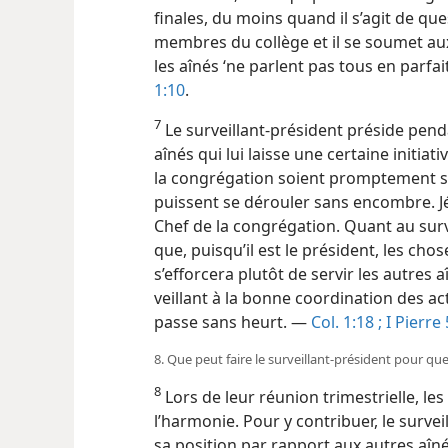
finales, du moins quand il s’agit de que
membres du collège et il se soumet aux
les aînés ‘ne parlent pas tous en parfa
1:10
.
7
Le surveillant-président préside pend
aînés qui lui laisse une certaine initia
la congrégation soient promptement sat
puissent se dérouler sans encombre. J
Chef de la congrégation. Quant au surv
que, puisqu’il est le président, les chos
s’efforcera plutôt de servir les autres 
veillant à la bonne coordination des act
passe sans heurt. —
Col. 1:18 ;
I Pierre 
8. Que peut faire le surveillant-président pour que
8
Lors de leur réunion trimestrielle, le
l’harmonie. Pour y contribuer, le survei
sa position par rapport aux autres aînés