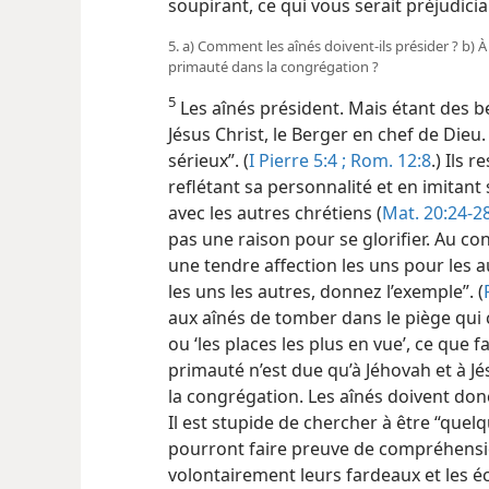
soupirant, ce qui vous serait préjudicia
5. a) Comment les aînés doivent-​ils présider ? b) À
primauté dans la congrégation ?
5
Les aînés président. Mais étant des b
Jésus Christ, le Berger en chef de Dieu. 
sérieux”. (
I Pierre 5:4 ;
Rom. 12:8
.) Ils 
reflétant sa personnalité et en imitant
avec les autres chrétiens (
Mat. 20:24-28
pas une raison pour se glorifier. Au con
une tendre affection les uns pour les 
les uns les autres, donnez l’exemple”. (
aux aînés de tomber dans le piège qui
ou ‘les places les plus en vue’, ce que fa
primauté n’est due qu’à Jéhovah et à Jé
la congrégation. Les aînés doivent donc 
Il est stupide de chercher à être “quelq
pourront
faire preuve de compréhensi
volontairement leurs fardeaux et les 