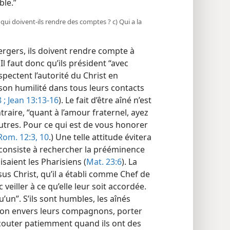
ble.”
 qui doivent-​ils rendre des comptes ? c) Qui a la
ergers, ils doivent rendre compte à
Il faut donc qu’ils président “avec
respectent l’autorité du Christ en
 son humilité dans tous leurs contacts
 ;
Jean 13:13-16
). Le fait d’être aîné n’est
traire, “quant à l’amour fraternel, ayez
autres. Pour ce qui est de vous honorer
Rom. 12:3,
10
.) Une telle attitude évitera
 consiste à rechercher la prééminence
isaient les Pharisiens (
Mat. 23:6
). La
sus Christ, qu’il a établi comme Chef de
veiller à ce qu’elle leur soit accordée.
u’un”. S’ils sont humbles, les aînés
on envers leurs compagnons, porter
écouter patiemment quand ils ont des