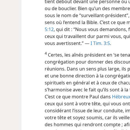
tient debout devant une personne ou u
ou de bouclier. Bien qu’un des membres
sous le nom de “surveillant-président”,
sens où l’entend la Bible. C’est ce que 
5:12
, qui dit : “Nous vous demandons, f
ceux qui travaillent dur parmi vous, qu
vous avertissent.” —
I Tim. 3:5
.
4
Certes, les aînés président en ‘se tena
congrégation pour donner des discours
réunions. Dans un sens plus large, il
et une bonne direction à la congrégation
spirituels en général et à ceux de chac
s’harmonise avec le fait qu’ils sont à la
C’est ce que montre Paul dans
Hébreux
ceux qui sont à votre tête, qui vous on
considérant l’issue de leur conduite, im
votre tête et soyez soumis, car ils vei
des hommes qui rendront compte ; afin 