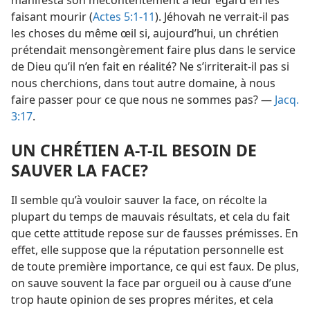
manifesta son mécontentement à leur égard en les
faisant mourir (
Actes 5:1-11
). Jéhovah ne verrait-​il pas
les choses du même œil si, aujourd’hui, un chrétien
prétendait mensongèrement faire plus dans le service
de Dieu qu’il n’en fait en réalité? Ne s’irriterait-​il pas si
nous cherchions, dans tout autre domaine, à nous
faire passer pour ce que nous ne sommes pas? —
Jacq.
3:17
.
UN CHRÉTIEN A-​T-​IL BESOIN DE
SAUVER LA FACE?
Il semble qu’à vouloir sauver la face, on récolte la
plupart du temps de mauvais résultats, et cela du fait
que cette attitude repose sur de fausses prémisses. En
effet, elle suppose que la réputation personnelle est
de toute première importance, ce qui est faux. De plus,
on sauve souvent la face par orgueil ou à cause d’une
trop haute opinion de ses propres mérites, et cela