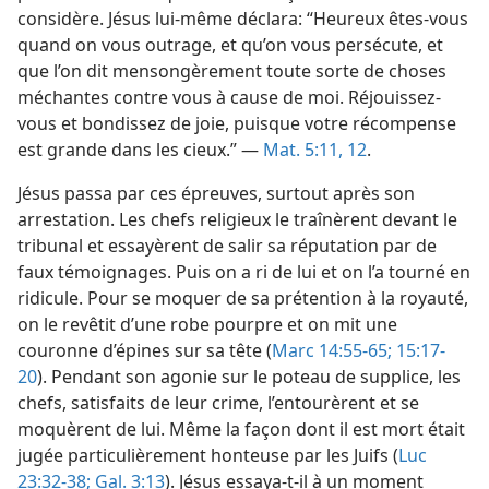
considère. Jésus lui-​même déclara: “Heureux êtes-​vous
quand on vous outrage, et qu’on vous persécute, et
que l’on dit mensongèrement toute sorte de choses
méchantes contre vous à cause de moi. Réjouissez-​
vous et bondissez de joie, puisque votre récompense
est grande dans les cieux.” —
Mat. 5:11, 12
.
Jésus passa par ces épreuves, surtout après son
arrestation. Les chefs religieux le traînèrent devant le
tribunal et essayèrent de salir sa réputation par de
faux témoignages. Puis on a ri de lui et on l’a tourné en
ridicule. Pour se moquer de sa prétention à la royauté,
on le revêtit d’une robe pourpre et on mit une
couronne d’épines sur sa tête (
Marc 14:55-65;
15:17-
20
). Pendant son agonie sur le poteau de supplice, les
chefs, satisfaits de leur crime, l’entourèrent et se
moquèrent de lui. Même la façon dont il est mort était
jugée particulièrement honteuse par les Juifs (
Luc
23:32-38;
Gal. 3:13
). Jésus essaya-​t-​il à un moment