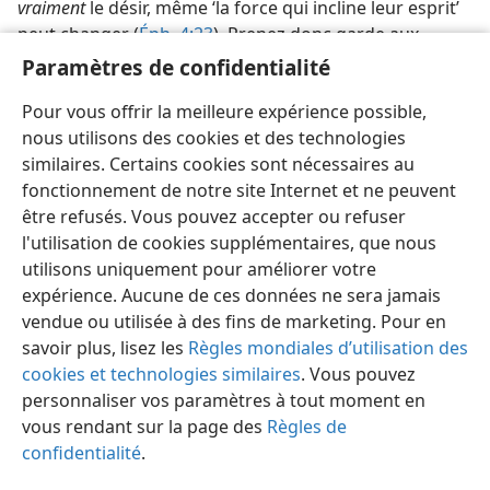
vraiment
le désir, même ‘la force qui incline leur esprit’
peut changer (
Éph. 4:23
). Prenez donc garde aux
dangers qu’il y a à vouloir sauver la face. Dites-​vous
Paramètres de confidentialité
que c’est là un piège tendu à notre chair déchue et
Pour vous offrir la meilleure expérience possible,
évitez-​le à tout prix.
nous utilisons des cookies et des technologies
similaires. Certains cookies sont nécessaires au
fonctionnement de notre site Internet et ne peuvent
être refusés. Vous pouvez accepter ou refuser
l'utilisation de cookies supplémentaires, que nous
Français
Partager
Préférences
utilisons uniquement pour améliorer votre
Copyright
© 2026 Watch Tower Bible and Tract Society of Pennsylvania
expérience. Aucune de ces données ne sera jamais
Conditions d’utilisation
Règles de confidentialité
Paramètres de confidentialité
Se connecter
JW.ORG
vendue ou utilisée à des fins de marketing. Pour en
savoir plus, lisez les
Règles mondiales d’utilisation des
cookies et technologies similaires
. Vous pouvez
personnaliser vos paramètres à tout moment en
vous rendant sur la page des
Règles de
confidentialité
.