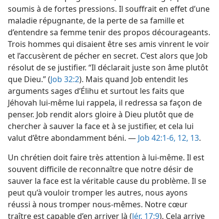
soumis à de fortes pressions. Il souffrait en effet d’une
maladie répugnante, de la perte de sa famille et
d’entendre sa femme tenir des propos décourageants.
Trois hommes qui disaient être ses amis vinrent le voir
et l’accusèrent de pécher en secret. C’est alors que Job
résolut de se justifier. “Il déclarait juste son âme plutôt
que Dieu.” (
Job 32:2
). Mais quand Job entendit les
arguments sages d’Élihu et surtout les faits que
Jéhovah lui-​même lui rappela, il redressa sa façon de
penser. Job rendit alors gloire à Dieu plutôt que de
chercher à sauver la face et à se justifier, et cela lui
valut d’être abondamment béni. —
Job 42:1-6,
12, 13
.
Un chrétien doit faire très attention à lui-​même. Il est
souvent difficile de reconnaître que notre désir de
sauver la face est la véritable cause du problème. Il se
peut qu’à vouloir tromper les autres, nous ayons
réussi à nous tromper nous-​mêmes. Notre cœur
traître est capable d’en arriver là (
Jér. 17:9
). Cela arrive