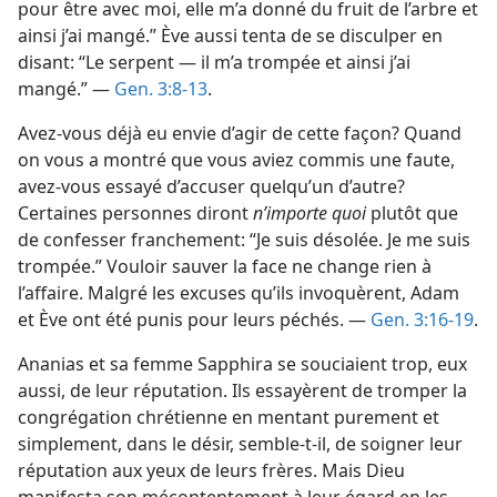
pour être avec moi, elle m’a donné du fruit de l’arbre et
ainsi j’ai mangé.” Ève aussi tenta de se disculper en
disant: “Le serpent — il m’a trompée et ainsi j’ai
mangé.” —
Gen. 3:8-13
.
Avez-​vous déjà eu envie d’agir de cette façon? Quand
on vous a montré que vous aviez commis une faute,
avez-​vous essayé d’accuser quelqu’un d’autre?
Certaines personnes diront
n’importe quoi
plutôt que
de confesser franchement: “Je suis désolée. Je me suis
trompée.” Vouloir sauver la face ne change rien à
l’affaire. Malgré les excuses qu’ils invoquèrent, Adam
et Ève ont été punis pour leurs péchés. —
Gen. 3:16-19
.
Ananias et sa femme Sapphira se souciaient trop, eux
aussi, de leur réputation. Ils essayèrent de tromper la
congrégation chrétienne en mentant purement et
simplement, dans le désir, semble-​t-​il, de soigner leur
réputation aux yeux de leurs frères. Mais Dieu