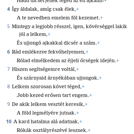
Hadd dicsérjenek téged az én ajkaim!
+
4
Így áldalak, amíg csak élek,
+
A te nevedben emelem föl kezemet.
+
5
Mintegy a legjobb résszel, igen, kövérséggel lakik
jól a lelkem,
+
És ujjongó ajkakkal dicsér a szám.
+
6
Rád emlékezve fekvőhelyemen,
+
Rólad elmélkedem az éjjeli őrségek idején.
+
7
Hiszen segítségemre voltál,
+
És szárnyaid árnyékában ujjongok.
+
8
Lelkem szorosan követ téged,
+
Jobb kezed erősen tart engem.
+
9
De akik lelkem vesztét keresik,
+
A föld legmélyére jutnak.
+
10
A kard hatalma alá adatnak,
+
Rókák osztályrészévé lesznek.
+