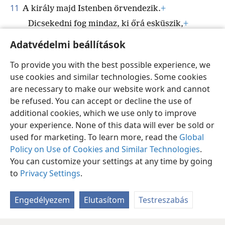
11
A király majd Istenben örvendezik.
+
Dicsekedni fog mindaz, ki őrá esküszik,
+
Mert elnémul a hazugságot szólók szája.
+
Adatvédelmi beállítások
To provide you with the best possible experience, we
use cookies and similar technologies. Some cookies
are necessary to make our website work and cannot
Magyar
Megosztás
Beállítások
be refused. You can accept or decline the use of
Copyright
© 2026 Watch Tower Bible and Tract Society of Pennsylvania
additional cookies, which we use only to improve
Felhasználási feltételek
Bizalmas információra vonatkozó szabályok
your experience. None of this data will ever be sold or
Adatvédelmi beállítások
Bejelentkezés
JW.ORG
used for marketing. To learn more, read the
Global
Policy on Use of Cookies and Similar Technologies
.
You can customize your settings at any time by going
to
Privacy Settings
.
Engedélyezem
Elutasítom
Testreszabás