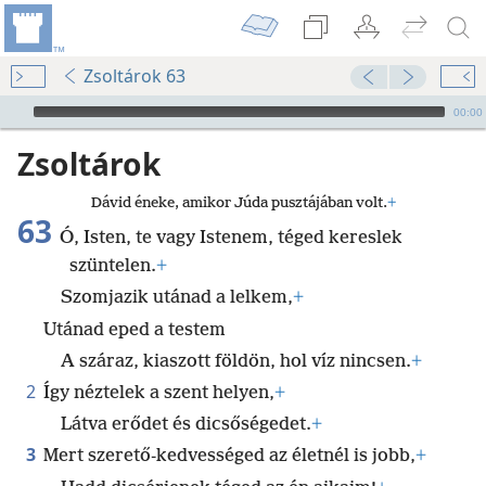
Zsoltárok 63
Audio Player
00:00
Zsoltárok
Dávid éneke, amikor Júda pusztájában volt.
+
63
Ó, Isten, te vagy Istenem, téged kereslek
szüntelen.
+
Szomjazik utánad a lelkem,
+
Utánad eped a testem
A száraz, kiaszott földön, hol víz nincsen.
+
2
Így néztelek a szent helyen,
+
Látva erődet és dicsőségedet.
+
3
Mert szerető-kedvességed az életnél is jobb,
+