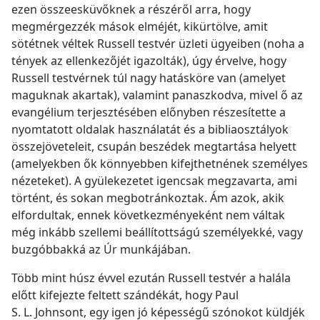
ezen összeesküvőknek a részéről arra, hogy
megmérgezzék mások elméjét, kikürtölve, amit
sötétnek véltek Russell testvér üzleti ügyeiben (noha a
tények az ellenkezőjét igazolták), úgy érvelve, hogy
Russell testvérnek túl nagy hatásköre van (amelyet
maguknak akartak), valamint panaszkodva, mivel ő az
evangélium terjesztésében előnyben részesítette a
nyomtatott oldalak használatát és a bibliaosztályok
összejöveteleit, csupán beszédek megtartása helyett
(amelyekben ők könnyebben kifejthetnének személyes
nézeteket). A gyülekezetet igencsak megzavarta, ami
történt, és sokan megbotránkoztak. Ám azok, akik
elfordultak, ennek következményeként nem váltak
még inkább szellemi beállítottságú személyekké, vagy
buzgóbbakká az Úr munkájában.
Több mint húsz évvel ezután Russell testvér a halála
előtt kifejezte feltett szándékát, hogy Paul
S. L. Johnsont, egy igen jó képességű szónokot küldjék