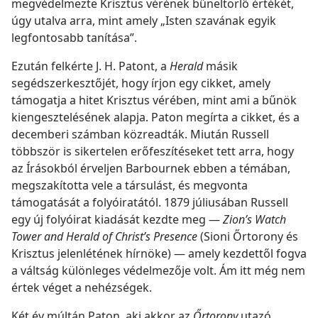
megvédelmezte Krisztus vérének bűneltörlő értékét,
úgy utalva arra, mint amely „Isten szavának egyik
legfontosabb tanítása”.
Ezután felkérte J. H. Patont, a
Herald
másik
segédszerkesztőjét, hogy írjon egy cikket, amely
támogatja a hitet Krisztus vérében, mint ami a bűnök
kiengesztelésének alapja. Paton megírta a cikket, és a
decemberi számban közreadták. Miután Russell
többször is sikertelen erőfeszítéseket tett arra, hogy
az Írásokból érveljen Barbournek ebben a témában,
megszakította vele a társulást, és megvonta
támogatását a folyóiratától. 1879 júliusában Russell
egy új folyóirat kiadását kezdte meg —
Zion’s Watch
Tower and Herald of Christ’s Presence
(Sioni Őrtorony és
Krisztus jelenlétének hírnöke) — amely kezdettől fogva
a váltság különleges védelmezője volt. Ám itt még nem
értek véget a nehézségek.
Két év múltán Paton, aki akkor az
Őrtorony
utazó