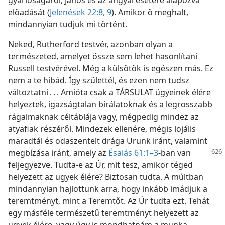
előadását (
Jelenések 22:8, 9
). Amikor ő meghalt,
mindannyian tudjuk mi történt.
Neked, Rutherford testvér, azonban olyan a
természeted, amelyet össze sem lehet hasonlítani
Russell testvérével. Még a külsőtök is egészen más. Ez
nem a te hibád. Így születtél, és ezen nem tudsz
változtatni . . . Amióta csak a TÁRSULAT ügyeinek élére
helyeztek, igazságtalan bírálatoknak és a legrosszabb
rágalmaknak céltáblája vagy, mégpedig mindez az
atyafiak részéről. Mindezek ellenére, mégis lojális
maradtál és odaszentelt drága Urunk iránt, valamint
megbízása iránt, amely az
Ésaiás 61:1–3
-ban van
feljegyezve. Tudta-e az Úr, mit tesz, amikor téged
helyezett az ügyek élére? Biztosan tudta. A múltban
mindannyian hajlottunk arra, hogy inkább imádjuk a
teremtményt, mint a Teremtőt. Az Úr tudta ezt. Tehát
egy másféle természetű teremtményt helyezett az
ügyek élére, vagy úgy is mondhatnám a munka,