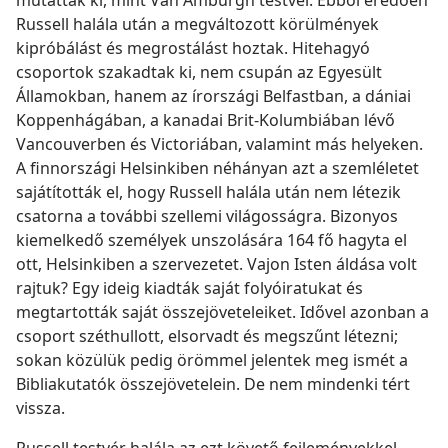
Russell halála után a megváltozott körülmények
kipróbálást és megrostálást hoztak. Hitehagyó
csoportok szakadtak ki, nem csupán az Egyesült
Államokban, hanem az írországi Belfastban, a dániai
Koppenhágában, a kanadai Brit-Kolumbiában lévő
Vancouverben és Victoriában, valamint más helyeken.
A finnországi Helsinkiben néhányan azt a szemléletet
sajátították el, hogy Russell halála után nem létezik
csatorna a további szellemi világosságra. Bizonyos
kiemelkedő személyek unszolására 164 fő hagyta el
ott, Helsinkiben a szervezetet. Vajon Isten áldása volt
rajtuk? Egy ideig kiadták saját folyóiratukat és
megtartották saját összejöveteleiket. Idővel azonban a
csoport széthullott, elsorvadt és megszűnt létezni;
sokan közülük pedig örömmel jelentek meg ismét a
Bibliakutatók összejövetelein. De nem mindenki tért
vissza.
Russell testvér halála az ezt követő fejleményekkel