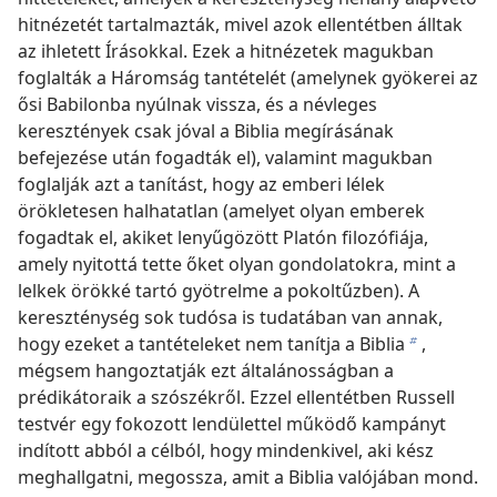
hitnézetét tartalmazták, mivel azok ellentétben álltak
az ihletett Írásokkal. Ezek a hitnézetek magukban
foglalták a Háromság tantételét (amelynek gyökerei az
ősi Babilonba nyúlnak vissza, és a névleges
keresztények csak jóval a Biblia megírásának
befejezése után fogadták el), valamint magukban
foglalják azt a tanítást, hogy az emberi lélek
örökletesen halhatatlan (amelyet olyan emberek
fogadtak el, akiket lenyűgözött Platón filozófiája,
amely nyitottá tette őket olyan gondolatokra, mint a
lelkek örökké tartó gyötrelme a pokoltűzben). A
kereszténység sok tudósa is tudatában van annak,
hogy ezeket a tantételeket nem tanítja a Biblia
,
b
mégsem hangoztatják ezt általánosságban a
prédikátoraik a szószékről. Ezzel ellentétben Russell
testvér egy fokozott lendülettel működő kampányt
indított abból a célból, hogy mindenkivel, aki kész
meghallgatni, megossza, amit a Biblia valójában mond.