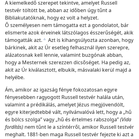
A kiemelkedő szerepet tekintve, amelyet Russell
testvér töltött be, abban az időben úgy tűnt a
Bibliakutatóknak, hogy ez volt a helyzet.
Ő személyesen nem támogatta ezt a gondolatot, bár
elismerte azok érveinek látszólagos ésszerűségét, akik
támogatták azt.
Azt is kihangsúlyozta azonban, hogy
c
bárkinek, akit az Úr esetleg felhasznál ilyen szerepre,
alázatosnak kell lennie, valamint buzgónak abban,
hogy a Mesternek szerezzen dicsőséget. Ha pedig az,
akit az Úr kiválasztott, elbukik, másvalaki kerül majd a
helyébe.
Ám, amikor az igazság fénye fokozatosan egyre
fényesebben ragyogott Russell testvér halála után,
valamint a prédikálás, amelyet Jézus megjövendölt,
egyre kiterjedtebbé vált, nyilvánvalóvá lett, hogy a „hű
és bölcs szolga” vagy „hű és értelmes rabszolga”
(Vida
fordítás)
nem tűnt le a színtérről, amikor Russell testvér
meghalt. 1881-ben maga Russell testvér fejezte ki azt a