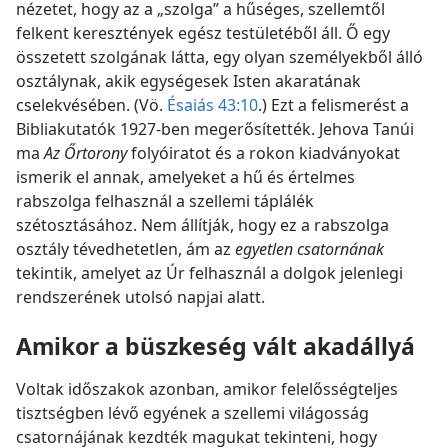
nézetet, hogy az a „szolga” a hűséges, szellemtől
felkent keresztények egész testületéből áll. Ő egy
összetett szolgának látta, egy olyan személyekből álló
osztálynak, akik egységesek Isten akaratának
cselekvésében. (Vö.
Ésaiás 43:10
.) Ezt a felismerést a
Bibliakutatók 1927-ben megerősítették. Jehova Tanúi
ma
Az Őrtorony
folyóiratot és a rokon kiadványokat
ismerik el annak, amelyeket a hű és értelmes
rabszolga felhasznál a szellemi táplálék
szétosztásához. Nem állítják, hogy ez a rabszolga
osztály tévedhetetlen, ám az
egyetlen csatornának
tekintik, amelyet az Úr felhasznál a dolgok jelenlegi
rendszerének utolsó napjai alatt.
Amikor a büszkeség vált akadállyá
Voltak időszakok azonban, amikor felelősségteljes
tisztségben lévő egyének a szellemi világosság
csatornájának kezdték magukat tekinteni, hogy