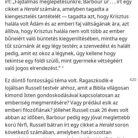
írt: „Fájdalmas meglepetésünkre, Barbour úr . . . írt egy
cikket a
Herald
számára, amelyben tagadta a
kiengesztelés tantételét — tagadta azt, hogy Krisztus
halála volt Ádám és az emberi faj váltságának ára, azt
állítva, hogy Krisztus halála nem volt több az ember
bűneiért való büntetés kiegyenlítésében, mintha egy
tűt szúrnánk át egy légy testén; a szenvedést és halált
pedig, amit ez okoz a légynek, úgy kellene hogy
tekintse egy földi szülő, mint gyermeke vétségéért
való jogos elrendezést.”
a
Ez döntő fontosságú téma volt. Ragaszkodik-e
lojálisan Russell testvér ahhoz, amit a Biblia világosan
kimond Isten gondoskodásával kapcsolatosan az
emberiség megmentésére? Vagy prédául esik az
emberi filozófiának? Jóllehet Russell csak 26 éves volt
abban az időben, Barbour pedig egy jóval meglettebb
korú férfi, Russell bátran írt egy cikket a
Herald
soron
következő számában, amelyben határozottan