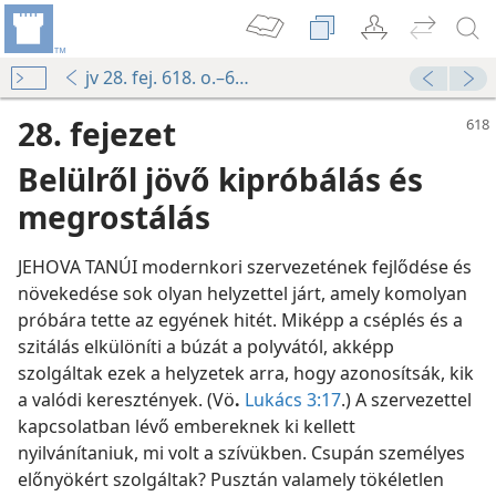
jv 28. fej. 618. o.–641. o. 3. bek.
28. fejezet
Belülről jövő kipróbálás és
megrostálás
JEHOVA TANÚI modernkori szervezetének fejlődése és
növekedése sok olyan helyzettel járt, amely komolyan
próbára tette az egyének hitét. Miképp a cséplés és a
szitálás elkülöníti a búzát a polyvától, akképp
szolgáltak ezek a helyzetek arra, hogy azonosítsák, kik
a valódi keresztények. (Vö
.
Lukács 3:17
.) A szervezettel
kapcsolatban lévő embereknek ki kellett
nyilvánítaniuk, mi volt a szívükben. Csupán személyes
előnyökért szolgáltak? Pusztán valamely tökéletlen