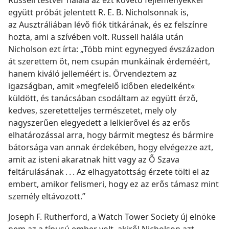
együtt próbát jelentett R. E. B. Nicholsonnak is,
az Ausztráliában lévő fiók titkárának, és ez felszínre
hozta, ami a szívében volt. Russell halála után
Nicholson ezt írta: „Több mint egynegyed évszázadon
át szerettem őt, nem csupán munkáinak érdeméért,
hanem kiváló jelleméért is. Örvendeztem az
igazságban, amit »megfelelő időben eledelként«
küldött, és tanácsában csodáltam az együtt érző,
kedves, szeretetteljes természetet, mely oly
nagyszerűen elegyedett a lelkierővel és az erős
elhatározással arra, hogy bármit megtesz és bármire
bátorsága van annak érdekében, hogy elvégezze azt,
amit az isteni akaratnak hitt vagy az Ő Szava
feltárulásának . . . Az elhagyatottság érzete tölti el az
embert, amikor felismeri, hogy ez az erős támasz mint
személy eltávozott.”
Joseph F. Rutherford, a Watch Tower Society új elnöke
nem az a típusú ember volt, akiről Nicholson azt