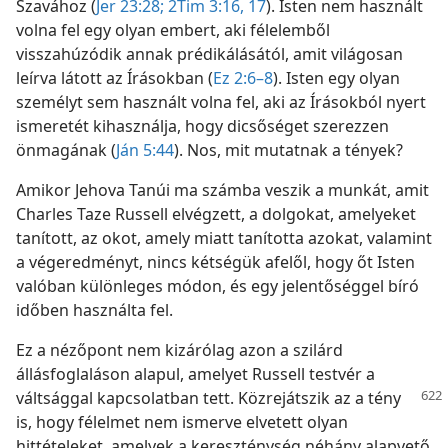
Szavához (
Jer 23:28;
2Tim 3:16, 17
). Isten nem használt
volna fel egy olyan embert, aki félelemből
visszahúzódik annak prédikálásától, amit világosan
leírva látott az Írásokban (
Ez 2:6–8
). Isten egy olyan
személyt sem használt volna fel, aki az Írásokból nyert
ismeretét kihasználja, hogy dicsőséget szerezzen
önmagának (
Ján 5:44
). Nos, mit mutatnak a tények?
Amikor Jehova Tanúi ma számba veszik a munkát, amit
Charles Taze Russell elvégzett, a dolgokat, amelyeket
tanított, az okot, amely miatt tanította azokat, valamint
a végeredményt, nincs kétségük afelől, hogy őt Isten
valóban különleges módon, és egy jelentőséggel bíró
időben használta fel.
Ez a nézőpont nem kizárólag azon a szilárd
állásfoglaláson alapul, amelyet Russell testvér a
váltsággal kapcsolatban tett. Közrejátszik az a tény
is, hogy félelmet nem ismerve elvetett olyan
hittételeket, amelyek a kereszténység néhány alapvető