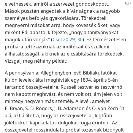
elvethessék,
amiről a szervezet gondoskodott.
Mások pusztán engedtek a kívánságnak a nagyobb
személyes befolyás gyakorlására. Törekedtek
megnyerni másokat arra, hogy kövessék őket, vagy
miként Pál apostol kifejezte, „hogy a tanítványokat
magok után vonják” (
Csel 20:29, 30
). Ez természetesen
próbára tette azoknak az indítékait és szellemi
állhatatosságát, akiknek az elcsábítására törekedtek.
Vizsgálj meg néhány példát:
A pennsylvaniai Alleghenyben lévő Bibliakutatókat
külön levelek által meghívták egy 1894. április 5-én
tartandó összejövetelre. Russell testvér és testvérnő
nem kapott meghívást, és nem volt ott, ám jelen volt
mintegy negyven más személy. A levél, amelyet
E. Bryan, S. D. Rogers, J. B. Adamson és O. von Zech írt
alá, azt állította, hogy az összejövetel a „legfőbb
jólétükkel” kapcsolatos dolgokat fogja érinteni. Az
összejövetel rosszindulatú próbálkozásnak bizonyult