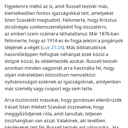
Figyelemre méltó az is, amit Russell testvér más,
kiemelkedően fontos igazságokkal tett, amelyeket
Isten Szavából megtudott. Felismerte, hogy Krisztus
dicsőséges szellemszemélyként fog visszatérni,
az emberi szem számára láthatatlanul. Már 1876-ban
felismerte, hogy az 1914-es év fogja jelezni a pogányok
idejének a végét (
Luk 21:24
). Más bibliatudósok
hasonlóképpen felfogtak néhányat ezek közül a
dolgok közül, és védelmezték azokat. Russell testvér
azonban minden vagyonát arra használta fel, hogy
olyan méretekben biztosítson nemzetközi
nyilvánosságot ezeknek az igazságoknak, amilyenben
más személy vagy csoport egy sem tette.
Arra ösztönzött másokat, hogy gondosan ellenőrizzék
írásait Isten ihletett Szavával összevetve, hogy
meggyőződjenek róla, amit tanultak, teljesen
összhangban van azzal. Valakinek, aki levélben
kérdéseket tett fel, Russell testvér ezt válaszolta: „Ha