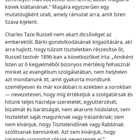
kövek kiáltanának.” Magára egyszerűen egy
mutatóujjként utalt, amely rámutat arra, amit Isten
Szava kijelent.
Charles Taze Russell nem akart dicsőséget az
emberektől. Bárki gondolkodásának kiigazítására, aki
arra hajlott, hogy túlzott tiszteletben részesítse őt,
Russell testvér 1896-ban a következőket írta: „Amiként
Isten az ő kegyelméből bizonyos mértékig felhasznál
minket az evangélium szolgálatában, nem helytelen
azt mondanunk itt, amit gyakorta mondtunk
személyesen és már korábban is ezekben a sorokban
— nevezetesen, hogy míg értékeljük a szolgatársak és
hitünk teljes háznépe szeretetét, együttérzését,
bizalmát és barátságát, nem akarunk hódolatot, sem
tiszteletet saját magunknak vagy írásainknak; sem
nem kívánjuk, hogy Tisztelendőnek vagy Rabbinak
szólítsanak bennünket. Azt sem kívánjuk, hogy
valamely csoportot rólunk nevezzenek el.”