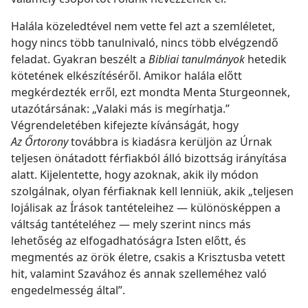
Halála közeledtével nem vette fel azt a szemléletet,
hogy nincs több tanulnivaló, nincs több elvégzendő
feladat. Gyakran beszélt a
Bibliai tanulmányok
hetedik
kötetének elkészítéséről. Amikor halála előtt
megkérdezték erről, ezt mondta Menta Sturgeonnek,
utazótársának: „Valaki más is megírhatja.”
Végrendeletében kifejezte kívánságát, hogy
Az Őrtorony
továbbra is kiadásra kerüljön az Úrnak
teljesen önátadott férfiakból álló bizottság irányítása
alatt. Kijelentette, hogy azoknak, akik ily módon
szolgálnak, olyan férfiaknak kell lenniük, akik „teljesen
lojálisak az Írások tantételeihez — különösképpen a
váltság tantételéhez — mely szerint nincs más
lehetőség az elfogadhatóságra Isten előtt, és
megmentés az örök életre, csakis a Krisztusba vetett
hit, valamint Szavához és annak szelleméhez való
engedelmesség által”.