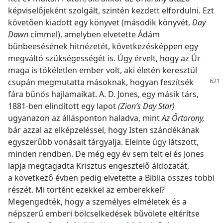
képviselőjeként szolgált, szintén kezdett elfordulni. Ezt
követően kiadott egy könyvet (második könyvét,
Day
Dawn
címmel), amelyben elvetette Ádám
bűnbeesésének hitnézetét, következésképpen egy
megváltó szükségességét is. Úgy érvelt, hogy az Úr
maga is tökéletlen ember volt, aki életén keresztül
csupán megmutatta
másoknak, hogyan feszítsék
fára bűnös hajlamaikat. A. D. Jones, egy másik társ,
1881-ben elindított egy lapot
(Zion’s Day Star)
ugyanazon az állásponton haladva, mint
Az Őrtorony,
bár azzal az elképzeléssel, hogy Isten szándékának
egyszerűbb vonásait tárgyalja. Eleinte úgy látszott,
minden rendben. De még egy év sem telt el és Jones
lapja megtagadta Krisztus engesztelő áldozatát,
a következő évben pedig elvetette a Biblia összes többi
részét. Mi történt ezekkel az emberekkel?
Megengedték, hogy a személyes elméletek és a
népszerű emberi bölcselkedések bűvölete eltérítse