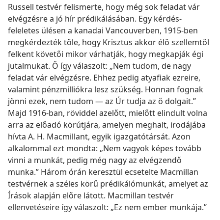
Russell testvér felismerte, hogy még sok feladat vár
elvégzésre a jó hír prédikálásában. Egy kérdés-
feleletes ülésen a kanadai Vancouverben, 1915-ben
megkérdezték tőle, hogy Krisztus akkor élő szellemtől
felkent követői mikor várhatják, hogy megkapják égi
jutalmukat. Ő így válaszolt: „Nem tudom, de nagy
feladat vár elvégzésre. Ehhez pedig atyafiak ezreire,
valamint pénzmilliókra lesz szükség. Honnan fognak
jönni ezek, nem tudom — az Úr tudja az ő dolgait.”
Majd 1916-ban, röviddel azelőtt, mielőtt elindult volna
arra az előadó körútjára, amelyen meghalt, irodájába
hívta A. H. Macmillant, egyik igazgatótársát. Azon
alkalommal ezt mondta: „Nem vagyok képes tovább
vinni a munkát, pedig még nagy az elvégzendő
munka.” Három órán keresztül ecsetelte Macmillan
testvérnek a széles körű prédikálómunkát, amelyet az
Írások alapján előre látott. Macmillan testvér
ellenvetéseire így válaszolt: „Ez nem ember munkája.”