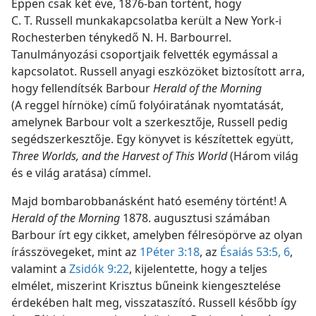
Éppen csak két éve, 1876-ban történt, hogy
C. T. Russell munkakapcsolatba került a New York-i
Rochesterben ténykedő N. H. Barbourrel.
Tanulmányozási csoportjaik felvették egymással a
kapcsolatot. Russell anyagi eszközöket biztosított arra,
hogy fellendítsék Barbour
Herald of the Morning
(A reggel hírnöke) című folyóiratának nyomtatását,
amelynek Barbour volt a szerkesztője, Russell pedig
segédszerkesztője. Egy könyvet is készítettek együtt,
Three Worlds, and the Harvest of This World
(Három világ
és e világ aratása) címmel.
Majd bombarobbanásként ható esemény történt! A
Herald of the Morning
1878. augusztusi számában
Barbour írt egy cikket, amelyben félresöpörve az olyan
írásszövegeket, mint az
1Péter 3:18
, az
Ésaiás 53:5, 6
,
valamint a
Zsidók 9:22
, kijelentette, hogy a teljes
elmélet, miszerint Krisztus bűneink kiengesztelése
érdekében halt meg, visszataszító. Russell később így