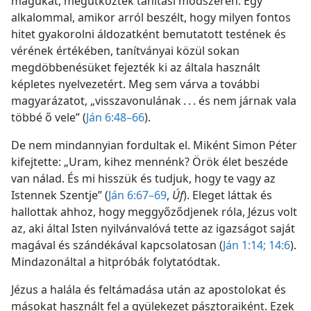
magukat, megütköztek tanítási módszerén. Egy
alkalommal, amikor arról beszélt, hogy milyen fontos
hitet gyakorolni áldozatként bemutatott testének és
vérének értékében, tanítványai közül sokan
megdöbbenésüket fejezték ki az általa használt
képletes nyelvezetért. Meg sem várva a további
magyarázatot, „visszavonulának . . . és nem járnak vala
többé ő vele” (
Ján 6:48–66
).
De nem mindannyian fordultak el. Miként Simon Péter
kifejtette: „Uram, kihez mennénk? Örök élet beszéde
van nálad. És mi hisszük és tudjuk, hogy te vagy az
Istennek Szentje” (
Ján 6:67–69
,
Úf
). Eleget láttak és
hallottak ahhoz, hogy meggyőződjenek róla, Jézus volt
az, aki által Isten nyilvánvalóvá tette az igazságot saját
magával és szándékával kapcsolatosan (
Ján 1:14;
14:6
).
Mindazonáltal a hitpróbák folytatódtak.
Jézus a halála és feltámadása után az apostolokat és
másokat használt fel a gyülekezet pásztoraiként. Ezek