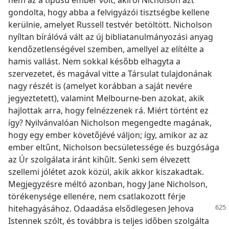
gondolta, hogy abba a felvigyázói tisztségbe kellene
kerülnie, amelyet Russell testvér betöltött. Nicholson
nyíltan bírálóvá vált az új bibliatanulmányozási anyag
kendőzetlenségével szemben, amellyel az elítélte a
hamis vallást. Nem sokkal később elhagyta a
szervezetet, és magával vitte a Társulat tulajdonának
nagy részét is (amelyet korábban a saját nevére
jegyeztetett), valamint Melbourne-ben azokat, akik
hajlottak arra, hogy felnézzenek rá. Miért történt ez
így? Nyilvánvalóan Nicholson megengedte magának,
hogy egy ember követőjévé váljon; így, amikor az az
ember eltűnt, Nicholson becsületessége és buzgósága
az Úr szolgálata iránt kihűlt. Senki sem élvezett
szellemi jólétet azok közül, akik akkor kiszakadtak.
Megjegyzésre méltó azonban, hogy Jane Nicholson,
törékenysége ellenére, nem csatlakozott férje
hitehagyásához. Odaadása elsődlegesen Jehova
Istennek szólt, és továbbra is teljes időben szolgálta