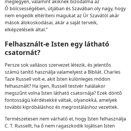
meglegyen, valamint akiknek bizodalma az
Ő bölcsességében, útjában és Szavában oly nagy, hogy
nem engedik eltéríteni magukat az Úr Szavától akár
mások álokoskodásai, akár a saját terveik,
elképzeléseik által.”
Felhasznált-e Isten egy látható
csatornát?
Persze sok vallásos szervezet létezik, és jelentős
számú tanító használja valamelyest a Bibliát. Charles
Taze Russell volt-e, akit Isten különleges módon
felhasznált? Ha igen, Russell testvér halálakor
megszűnt volna Isten látható csatornája? Ezek döntő
fontosságú kérdésekké váltak, olyanokká, amelyek
további kipróbáláshoz és megrostáláshoz vezettek.
Természetesen nem várható el, hogy Isten felhasználja
C. T. Russellt, ha ő nem ragaszkodik lojálisan Isten