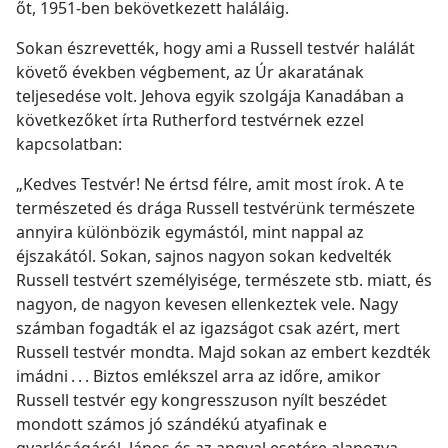
őt, 1951-ben bekövetkezett haláláig.
Sokan észrevették, hogy ami a Russell testvér halálát
követő években végbement, az Úr akaratának
teljesedése volt. Jehova egyik szolgája Kanadában a
következőket írta Rutherford testvérnek ezzel
kapcsolatban:
„Kedves Testvér! Ne értsd félre, amit most írok. A te
természeted és drága Russell testvérünk természete
annyira különbözik egymástól, mint nappal az
éjszakától. Sokan, sajnos nagyon sokan kedvelték
Russell testvért személyisége, természete stb. miatt, és
nagyon, de nagyon kevesen ellenkeztek vele. Nagy
számban fogadták el az igazságot csak azért, mert
Russell testvér mondta. Majd sokan az embert kezdték
imádni . . . Biztos emlékszel arra az időre, amikor
Russell testvér egy kongresszuson nyílt beszédet
mondott számos jó szándékú atyafinak e
gyarlóságáról, János és az angyal esetére alapozva