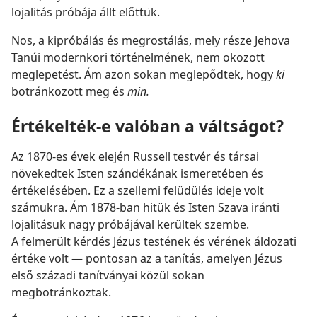
lojalitás próbája állt előttük.
Nos, a kipróbálás és megrostálás, mely része Jehova
Tanúi modernkori történelmének, nem okozott
meglepetést. Ám azon sokan meglepődtek, hogy
ki
botránkozott meg és
min.
Értékelték-e valóban a váltságot?
Az 1870-es évek elején Russell testvér és társai
növekedtek Isten szándékának ismeretében és
értékelésében. Ez a szellemi felüdülés ideje volt
számukra. Ám 1878-ban hitük és Isten Szava iránti
lojalitásuk nagy próbájával kerültek szembe.
A felmerült kérdés Jézus testének és vérének áldozati
értéke volt — pontosan az a tanítás, amelyen Jézus
első századi tanítványai közül sokan
megbotránkoztak.