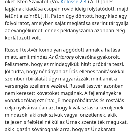
őket Isten Szavától. (Vö
.
Kolossé 2:8
.) A. D. Jones
lapjának kiadása csupán rövid ideig folytatódott, majd
letűnt a színről. J. H. Paton úgy döntött, hogy kiad egy
folyóiratot, amelyben saját meglátása szerint tárgyalja
az evangéliumot, ennek példányszáma azonban elég
korlátozott volt.
Russell testvér komolyan aggódott annak a hatása
miatt, amit mindez
Az Őrtorony
olvasóira gyakorolt.
Felismerte, hogy ez mindegyikük hitét próbára teszi.
Jól tudta, hogy néhányan az Írás-ellenes tanításokkal
szembeni bírálatát úgy magyarázzák, mint amit a
versengés szelleme vezérel. Russell testvér azonban
nem keresett követőket magának. A fejleményekre
vonatkozólag ezt írta: „E megpróbáltatás és rostálás
célja nyilvánvalóan az, hogy kiválasztásra kerüljenek
mindazok, akiknek szívük vágyai önzetlenek, akik
teljesen s feltétel nélkül az Úrnak szentelték magukat,
akik igazán sóvárognak arra, hogy az Úr akarata