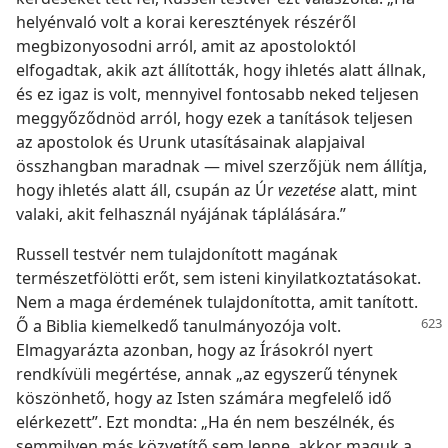
helyénvaló volt a korai keresztények részéről
megbizonyosodni arról, amit az apostoloktól
elfogadtak, akik azt állították, hogy ihletés alatt állnak,
és ez igaz is volt, mennyivel fontosabb neked teljesen
meggyőződnöd arról, hogy ezek a tanítások teljesen
az apostolok és Urunk utasításainak alapjaival
összhangban maradnak — mivel szerzőjük nem állítja,
hogy ihletés alatt áll, csupán az Úr
vezetése
alatt, mint
valaki, akit felhasznál nyájának táplálására.”
Russell testvér nem tulajdonított magának
természetfölötti erőt, sem isteni kinyilatkoztatásokat.
Nem a maga érdemének tulajdonította, amit tanított.
Ő a Biblia kiemelkedő tanulmányozója volt.
Elmagyarázta azonban, hogy az Írásokról nyert
rendkívüli megértése, annak „az egyszerű ténynek
köszönhető, hogy az Isten számára megfelelő idő
elérkezett”. Ezt mondta: „Ha én nem beszélnék, és
semmilyen más közvetítő sem lenne, akkor maguk a