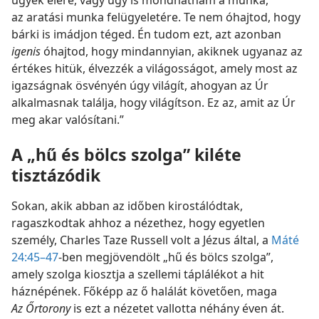
az aratási munka felügyeletére. Te nem óhajtod, hogy
bárki is imádjon téged. Én tudom ezt, azt azonban
igenis
óhajtod, hogy mindannyian, akiknek ugyanaz az
értékes hitük, élvezzék a világosságot, amely most az
igazságnak ösvényén úgy világít, ahogyan az Úr
alkalmasnak találja, hogy világítson. Ez az, amit az Úr
meg akar valósítani.”
A „hű és bölcs szolga” kiléte
tisztázódik
Sokan, akik abban az időben kirostálódtak,
ragaszkodtak ahhoz a nézethez, hogy egyetlen
személy, Charles Taze Russell volt a Jézus által, a
Máté
24:45–47
-ben megjövendölt „hű és bölcs szolga”,
amely szolga kiosztja a szellemi táplálékot a hit
háznépének. Főképp az ő halálát követően, maga
Az Őrtorony
is ezt a nézetet vallotta néhány éven át.