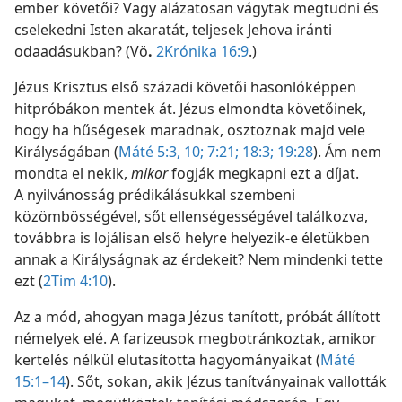
ember követői? Vagy alázatosan vágytak megtudni és
cselekedni Isten akaratát, teljesek Jehova iránti
odaadásukban? (Vö
.
2Krónika 16:9
.)
Jézus Krisztus első századi követői hasonlóképpen
hitpróbákon mentek át. Jézus elmondta követőinek,
hogy ha hűségesek maradnak, osztoznak majd vele
Királyságában (
Máté 5:3,
10;
7:21;
18:3;
19:28
). Ám nem
mondta el nekik,
mikor
fogják megkapni ezt a díjat.
A nyilvánosság prédikálásukkal szembeni
közömbösségével, sőt ellenségességével találkozva,
továbbra is lojálisan első helyre helyezik-e életükben
annak a Királyságnak az érdekeit? Nem mindenki tette
ezt (
2Tim 4:10
).
Az a mód, ahogyan maga Jézus tanított, próbát állított
némelyek elé. A farizeusok megbotránkoztak, amikor
kertelés nélkül elutasította hagyományaikat (
Máté
15:1–14
). Sőt, sokan, akik Jézus tanítványainak vallották