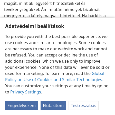
magát, mint aki egyetért hitnézeteikkel és
tevékenységükkel. Ám miután némelyek bizalmát
megnyerte, a kétely magvait hintette el. Ha bárki is a
Társulattal való szakítást javasolta, ő képmutatóan
Adatvédelmi beállítások
rosszallotta azt —
mígnem
a csoport hűsége rendkívüli
módon megingott. Levelezés, sőt személyes utazások
To provide you with the best possible experience, we
által, megpróbálta befolyása alá vonni a testvéreket,
use cookies and similar technologies. Some cookies
nemcsak az Egyesült Államokban, hanem Kanadában,
are necessary to make our website work and cannot
Jamaicában, Európában és Ausztráliában is. Vajon ez
be refused. You can accept or decline the use of
sikeres volt?
additional cookies, which we use only to improve
your experience. None of this data will ever be sold or
Talán annak tűnt, amikor egy gyülekezetben a többség
used for marketing. To learn more, read the
Global
arra szavazott, hogy elvágják a Társulathoz fűző
Policy on Use of Cookies and Similar Technologies
.
szálakat. Ám olyanok voltak ők, mint a fáról lenyesett
You can customize your settings at any time by going
ág — egy ideig zöld, majd elhalt s élettelen lett. Midőn
to
Privacy Settings
.
a szakadárok 1918-ban kongresszust tartottak,
a különbségek felszínre kerültek, és egy törés
Engedélyezem
Elutasítom
Testreszabás
következett be. Ezt további széthullás követte.
Némelyek kis szektákként működtek ideig-óráig egy