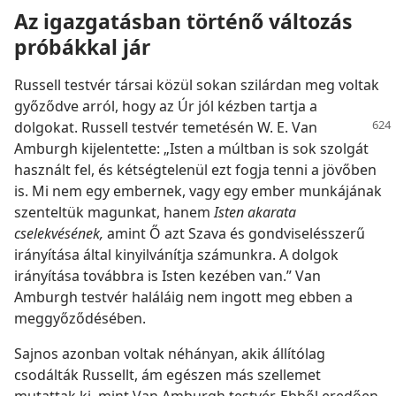
Az igazgatásban történő változás
próbákkal jár
Russell testvér társai közül sokan szilárdan meg voltak
győződve arról, hogy az Úr jól kézben tartja a
dolgokat. Russell testvér temetésén W. E. Van
Amburgh kijelentette: „Isten a múltban is sok szolgát
használt fel, és kétségtelenül ezt fogja tenni a jövőben
is. Mi nem egy embernek, vagy egy ember munkájának
szenteltük magunkat, hanem
Isten akarata
cselekvésének,
amint Ő azt Szava és gondviselésszerű
irányítása által kinyilvánítja számunkra. A dolgok
irányítása továbbra is Isten kezében van.” Van
Amburgh testvér haláláig nem ingott meg ebben a
meggyőződésében.
Sajnos azonban voltak néhányan, akik állítólag
csodálták Russellt, ám egészen más szellemet
mutattak ki, mint Van Amburgh testvér. Ebből eredően