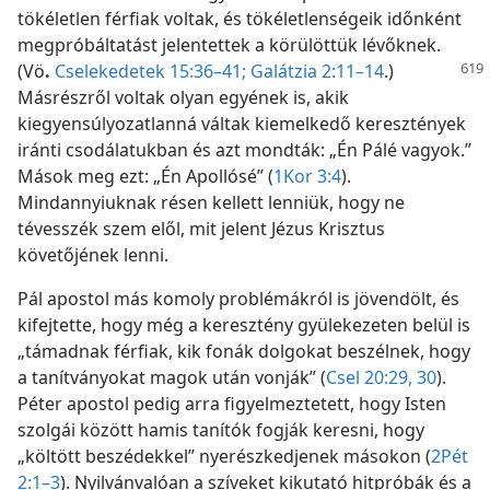
tökéletlen férfiak voltak, és tökéletlenségeik időnként
megpróbáltatást jelentettek a körülöttük lévőknek.
(Vö
.
Cselekedetek
15:36–41;
Galátzia 2:11–14
.)
Másrészről voltak olyan egyének is, akik
kiegyensúlyozatlanná váltak kiemelkedő keresztények
iránti csodálatukban és azt mondták: „Én Pálé vagyok.”
Mások meg ezt: „Én Apollósé” (
1Kor 3:4
).
Mindannyiuknak résen kellett lenniük, hogy ne
tévesszék szem elől, mit jelent Jézus Krisztus
követőjének lenni.
Pál apostol más komoly problémákról is jövendölt, és
kifejtette, hogy még a keresztény gyülekezeten belül is
„támadnak férfiak, kik fonák dolgokat beszélnek, hogy
a tanítványokat magok után vonják” (
Csel 20:29, 30
).
Péter apostol pedig arra figyelmeztetett, hogy Isten
szolgái között hamis tanítók fogják keresni, hogy
„költött beszédekkel” nyerészkedjenek másokon (
2Pét
2:1–3
). Nyilvánvalóan a szíveket kikutató hitpróbák és a