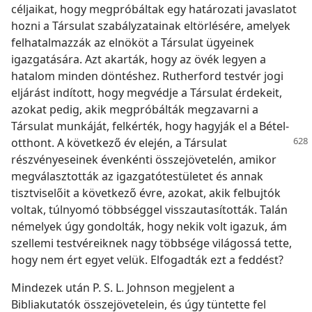
céljaikat, hogy megpróbáltak egy határozati javaslatot
hozni a Társulat szabályzatainak eltörlésére, amelyek
felhatalmazzák az elnököt a Társulat ügyeinek
igazgatására. Azt akarták, hogy az övék legyen a
hatalom minden döntéshez. Rutherford testvér jogi
eljárást indított, hogy megvédje a Társulat érdekeit,
azokat pedig, akik megpróbálták megzavarni a
Társulat munkáját, felkérték, hogy hagyják el a Bétel-
otthont.
A következő év elején, a Társulat
részvényeseinek évenkénti összejövetelén, amikor
megválasztották az igazgatótestületet és annak
tisztviselőit a következő évre, azokat, akik felbujtók
voltak, túlnyomó többséggel visszautasították. Talán
némelyek úgy gondolták, hogy nekik volt igazuk, ám
szellemi testvéreiknek nagy többsége világossá tette,
hogy nem ért egyet velük. Elfogadták ezt a feddést?
Mindezek után P. S. L. Johnson megjelent a
Bibliakutatók összejövetelein, és úgy tüntette fel