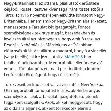
Nagy-Britanniába, az ottani Bibliakutatók erősítése
céljából. Russell testvér kívánsága iránti tiszteletből a
Társulat 1916 novemberében elküldte Johnsont Nagy-
Britanniába. Hanem amikor Nagy-Britanniába érkezett,
menesztette a Társulat két igazgatóját. Fontos
személyiségnek tekintve magát, beszédekben és
levelezés által azt bizonygatta, hogy amit ő tesz, azt
Ezsdrás, Nehémiás és Márdokeus az Írásokban
előárnyékolták. Azt állította magáról, hogy ő a vincellér
(vagy felelős), akire Jézus utalt a
Máté 20:8
-ban
található példázatában. Megpróbálta ellenőrzése alá
vonni a Társulat pénzét, majd pert indított a londoni
Legfelsőbb Bíróságnál, hogy céljait elérje.
Törekvéseiben kudarcot vallva visszatért New Yorkba.
Ott megpróbált támogatást kierőszakolni bizonyos
személyektől, akik a Társulat igazgatótestületének
tagjaiként szolgáltak. Azok, akiket meggyőzött, hogy
az oldalára álljanak, akként törekedtek elérni a