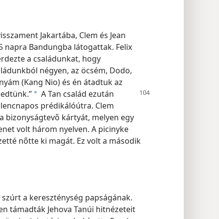
visszament Jakartába, Clem és Jean
5 napra Bandungba látogattak. Felix
rdezte a családunkat, hogy
aládunkból négyen, az öcsém, Dodo,
anyám (Kang Nio) és én átadtuk az
kedtünk.”
A Tan család ezután
a
ilencnapos prédikálóútra. Clem
a bizonyságtevő kártyát, melyen egy
net volt három nyelven. A picinyke
tté nőtte ki magát. Ez volt a második
 szúrt a kereszténység papságának.
n támadták Jehova Tanúi hitnézeteit