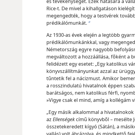
és tevékenységét. Ezek hatására a vall
Rice-t. De mivel a kihallgatáson kielég
megengedték, hogy a testvérek tovább
prédikálómunkát.
b
Az 1930-as évek elején a legtöbb gyarm
prédikálómunkánkkal, vagy megengedt
Németország egyre nagyobb befolyásr
megváltozott a hozzáállása, főként a
felidézett egy esetet: „Egy katolikus vá
könyvszállítmányunkat azzal az ürüggy
tűntetik fel a nácizmust. Amikor beme
a rosszindulatú hivatalnok éppen szaba
barátságos, nem katolikus férfi, nyom
»Vigye csak el mind, amíg a kollégám v
„Egy másik alkalommal a hivatalnokok 
az
Ellenségek
című könyvből – mesélte 
összetekeredett kígyó (Sátán), a mási
vallás)
volt ábrázolva, és mindkettő fejé