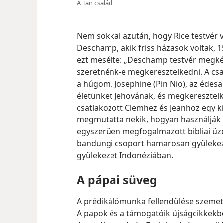
A Tan család
Nem sokkal azután, hogy Rice testvér 
Deschamp, akik friss házasok voltak, 1
ezt mesélte: „Deschamp testvér megké
szeretnénk-e megkeresztelkedni. A cs
a húgom, Josephine (Pin Nio), az édes
életünket Jehovának, és megkeresztel
csatlakozott Clemhez és Jeanhoz egy k
megmutatta nekik, hogyan használják 
egyszerűen megfogalmazott bibliai üze
bandungi csoport hamarosan gyülekeze
gyülekezet Indonéziában.
A pápai süveg
A prédikálómunka fellendülése szemet
A papok és a támogatóik újságcikkekbe