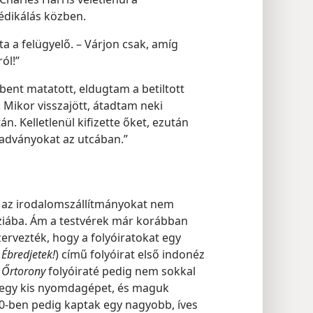
édikálás közben.
 a felügyelő. – Várjon csak, amíg
ól!”
 bent matatott, eldugtam a betiltott
 Mikor visszajött, átadtam neki
án. Kelletlenül kifizette őket, ezután
kiadványokat az utcában.”
ú, az irodalomszállítmányokat nem
éziába. Ám a testvérek már korábban
ervezték, hogy a folyóiratokat egy
a
Ébredjetek!
) című folyóirat első indonéz
 Őrtorony
folyóiraté pedig nem sokkal
k egy kis nyomdagépet, és maguk
40-ben pedig kaptak egy nagyobb, íves