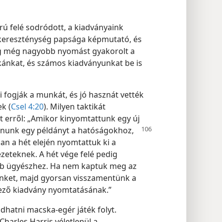
ú felé sodródott, a kiadványaink
a kereszténység papsága képmutató, és
ság még nagyobb nyomást gyakorolt a
ánkat, és számos kiadványunkat be is
i fogják a munkát, és jó hasznát vették
k (
Csel 4:20
). Milyen taktikát
 erről: „Amikor kinyomtattunk egy új
tatnunk egy példányt
a hatóságokhoz,
an a hét elején nyomtattuk ki a
ezeteknek. A hét vége felé pedig
őbb ügyészhez. Ha nem kaptuk meg az
ünket, majd gyorsan visszamentünk a
ező kiadvány nyomtatásának.”
dhatni macska-egér játék folyt.
Charles Harris véletlenül a