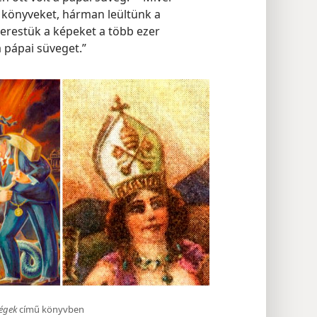
 könyveket, hárman leültünk a
erestük a képeket a több ezer
a pápai süveget.”
ségek
című könyvben