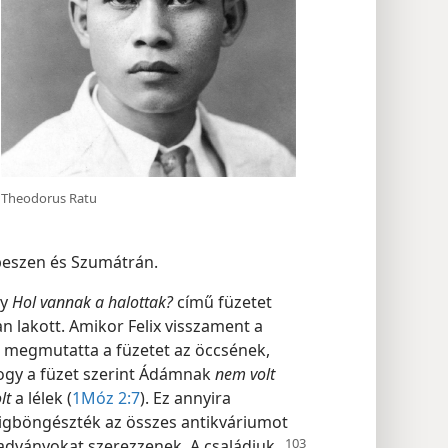
Theodorus Ratu
ebeszen és Szumátrán.
gy
Hol vannak a halottak?
című füzetet
an lakott. Amikor Felix visszament a
 megmutatta a füzetet az öccsének,
ogy a füzet szerint Ádámnak
nem volt
lt
a lélek (
1Móz 2:7
). Ez annyira
égigböngészték az összes antikváriumot
iadványokat szerezzenek. A családjuk