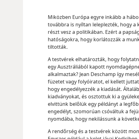
Miközben Európa egyre inkább a hábor
továbbra is nyíltan leleplezték, hogy 
részt vesz a politikában. Ezért a pap
hatóságokra, hogy korlátozzák a munk
tiltották.
A testvérek elhatározták, hogy folytatn
egy Ausztráliából kapott nyomdagépne
alkalmaztak? Jean Deschamp így mesélt
füzetet vagy folyóiratot, el kellett jut
hogy engedélyezzék a kiadását. Általáb
kiadványokat, és osztottuk ki a gyülek
elvittünk belőlük egy példányt a legf
engedélyt, szomorúan csóváltuk a fej
nyomdába, hogy nekilássunk a követk
A rendőrség és a testvérek között mon
Egyszer például a kelet-jávai Kediriben 