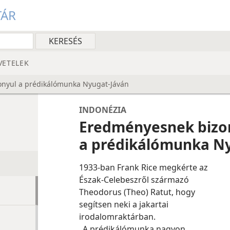
TÁR
VETELEK
nyul a prédikálómunka Nyugat-Jáván
INDONÉZIA
Eredményesnek bizo
a prédikálómunka N
1933-ban Frank Rice megkérte az
Észak-Celebeszről származó
Theodorus (Theo) Ratut, hogy
segítsen neki a jakartai
irodalomraktárban.
„A prédikálómunka nagyon