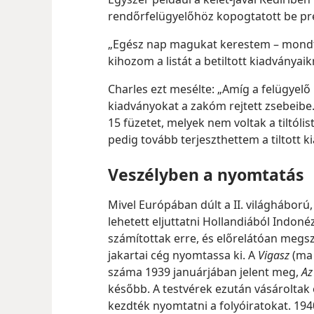
rendőrfelügyelőhöz kopogtatott be pr
„Egész nap magukat kerestem – mondta
kihozom a listát a betiltott kiadványaikr
Charles ezt mesélte: „Amíg a felügyelő
kiadványokat a zakóm rejtett zsebeibe.
15 füzetet, melyek nem voltak a tiltólist
pedig tovább terjeszthettem a tiltott 
Veszélyben a nyomtatás
Mivel Európában dúlt a II. világhábor
lehetett eljuttatni Hollandiából Indon
számítottak erre, és előrelátóan megsz
jakartai cég nyomtassa ki. A
Vigasz
(m
száma 1939 januárjában jelent meg,
Az
később. A testvérek ezután vásárolta
kezdték nyomtatni a folyóiratokat. 19