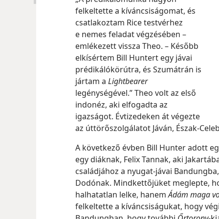
felkeltette a kíváncsiságomat, és
csatlakoztam Rice testvérhez
e nemes feladat végzésében –
emlékezett vissza Theo. – Később
elkísértem Bill Huntert egy jávai
prédikálókörútra, és Szumátrán is
jártam a
Lightbearer
legénységével.” Theo volt az első
indonéz, aki elfogadta az
igazságot. Évtizedeken át végezte
az úttörőszolgálatot Jáván, Észak-Cel
A következő évben Bill Hunter adott e
egy diáknak, Felix Tannak, aki Jakartáb
családjához a nyugat-jávai Bandungba,
Dodónak. Mindkettőjüket meglepte, h
halhatatlan lelke, hanem
Ádám maga vo
felkeltette a kíváncsiságukat, hogy v
Bandungban, hogy további
Őrtorony
-k