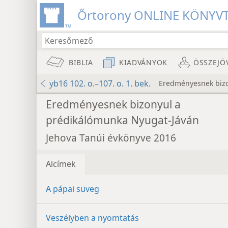
Őrtorony ONLINE KÖNYV
BIBLIA
KIADVÁNYOK
ÖSSZEJÖ
yb16 102. o.–107. o. 1. bek.
Eredményesnek bizo
Eredményesnek bizonyul a
prédikálómunka Nyugat-Jáván
Jehova Tanúi évkönyve 2016
Alcímek
A pápai süveg
Veszélyben a nyomtatás