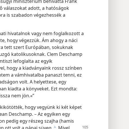
ásügyi minisztérium behívatta Frank
ítő válaszokat adott, a hatóságok
ra is szabadon végezhessék a
ati hivatalnok vagy nem foglalkozott a
e, hogy végezzük. Ám ahogy a náci
a tett szert Európában, sokuknak
 buzgó katolikusoknak. Clem Deschamp
mtiszt lefoglalta az egyik
el, hogy a kiadványaink rossz színben
ntem a vámhivatalba panaszt tenni, ez
dságon volt. A helyettese, egy
ban kiadta a könyveket. Ezt mondta:
issza nem jön.«”
kikötötték, hogy vegyünk ki két képet
Jean Deschamp. – Az egyiken egy
kon pedig egy részeg szajha (hamis
n ott volt a pápai süveg.
Mivel
c