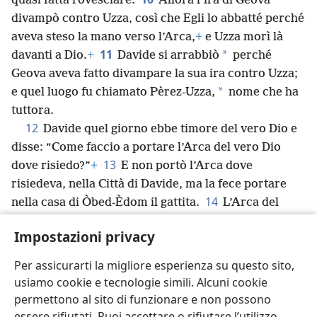
quasi fatta rovesciare.
Allora l’ira di Geova
divampò contro Uzza, così che Egli lo abbatté perché
aveva steso la mano verso l’Arca,
+
e Uzza morì là
11
*
davanti a Dio.
+
Davide si arrabbiò
perché
Geova aveva fatto divampare la sua ira contro Uzza;
*
e quel luogo fu chiamato Pèrez-Uzza,
nome che ha
tuttora.
12
Davide quel giorno ebbe timore del vero Dio e
disse: “Come faccio a portare l’Arca del vero Dio
13
dove risiedo?”
+
E non portò l’Arca dove
risiedeva, nella Città di Davide, ma la fece portare
14
nella casa di Òbed-Èdom il gattita.
L’Arca del
vero Dio rimase per tre mesi presso la famiglia di
Impostazioni privacy
Òbed-Èdom, nella sua casa; e Geova benedisse la
famiglia di Òbed-Èdom e tutto ciò che gli
Per assicurarti la migliore esperienza su questo sito,
apparteneva.
+
usiamo cookie e tecnologie simili. Alcuni cookie
permettono al sito di funzionare e non possono
essere rifiutati. Puoi accettare o rifiutare l’utilizzo