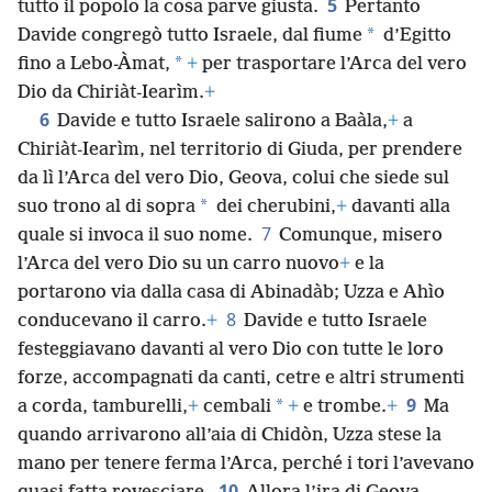
5
tutto il popolo la cosa parve giusta.
Pertanto
*
Davide congregò tutto Israele, dal fiume
d’Egitto
*
fino a Lebo-Àmat,
+
per trasportare l’Arca del vero
Dio da Chiriàt-Iearìm.
+
6
Davide e tutto Israele salirono a Baàla,
+
a
Chiriàt-Iearìm, nel territorio di Giuda, per prendere
da lì l’Arca del vero Dio, Geova, colui che siede sul
*
suo trono al di sopra
dei cherubini,
+
davanti alla
7
quale si invoca il suo nome.
Comunque, misero
l’Arca del vero Dio su un carro nuovo
+
e la
portarono via dalla casa di Abinadàb; Uzza e Ahìo
8
conducevano il carro.
+
Davide e tutto Israele
festeggiavano davanti al vero Dio con tutte le loro
forze, accompagnati da canti, cetre e altri strumenti
9
*
a corda, tamburelli,
+
cembali
+
e trombe.
+
Ma
quando arrivarono all’aia di Chidòn, Uzza stese la
mano per tenere ferma l’Arca, perché i tori l’avevano
10