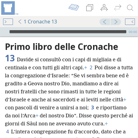
1 Cronache 13
Audio Player
00:00
Primo libro delle Cronache
13
Davide si consultò con i capi di migliaia e di
2
centinaia e con tutti gli altri capi.
+
Poi disse a tutta
la congregazione d’Israele: “Se vi sembra bene ed è
gradito a Geova nostro Dio, mandiamo a dire ai
nostri fratelli che sono rimasti in tutte le regioni
d’Israele e anche ai sacerdoti e ai leviti nelle città
+
3
con pascoli di venire a unirsi a noi;
e riportiamo
da noi l’Arca
+
del nostro Dio”. Disse questo perché ai
giorni di Sàul non ne avevano avuto cura.
+
4
L’intera congregazione fu d’accordo, dato che a