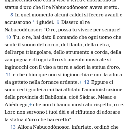
inginocchiarono con il viso a terra e adorarono la
statua d’oro che il re Nabucodònosor aveva eretto.
8
In quel momento alcuni caldei si fecero avanti e
9
*
accusarono
i giudei.
Dissero al re
Nabucodònosor: “O re, possa tu vivere per sempre!
10
Tu, o re, hai dato il comando che ogni uomo che
sente il suono del corno, del flauto, della cetra,
dell’arpa triangolare, dello strumento a corda, della
zampogna e di ogni altro strumento musicale si
inginocchi con il viso a terra e adori la statua d’oro,
11
e che chiunque non si inginocchia e non la adora
12
sia gettato nella fornace ardente.
+
Eppure ci
sono certi giudei a cui hai affidato l’amministrazione
della provincia di Babilonia, cioè Sàdrac, Mèsac e
Abèdnego,
+
che non ti hanno mostrato rispetto, o re.
Loro non servono i tuoi dèi e si rifiutano di adorare
la statua d’oro che hai eretto”.
13
Allora Nabucodònosor, infuriato, ordinò che