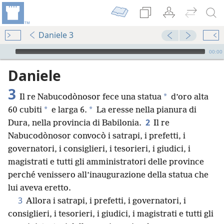
Daniele 3
Audio Player
00:00
Daniele
3
*
Il re Nabucodònosor fece una statua
d’oro alta
*
*
60 cubiti
e larga 6.
La eresse nella pianura di
2
Dura, nella provincia di Babilonia.
Il re
Nabucodònosor convocò i satrapi, i prefetti, i
governatori, i consiglieri, i tesorieri, i giudici, i
magistrati e tutti gli amministratori delle province
perché venissero all’inaugurazione della statua che
lui aveva eretto.
3
Allora i satrapi, i prefetti, i governatori, i
consiglieri, i tesorieri, i giudici, i magistrati e tutti gli