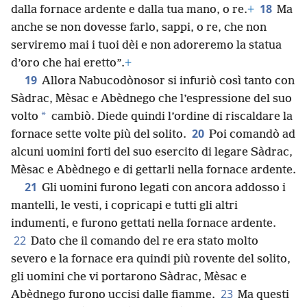
18
dalla fornace ardente e dalla tua mano, o re.
+
Ma
anche se non dovesse farlo, sappi, o re, che non
serviremo mai i tuoi dèi e non adoreremo la statua
d’oro che hai eretto”.
+
19
Allora Nabucodònosor si infuriò così tanto con
Sàdrac, Mèsac e Abèdnego che l’espressione del suo
*
volto
cambiò. Diede quindi l’ordine di riscaldare la
20
fornace sette volte più del solito.
Poi comandò ad
alcuni uomini forti del suo esercito di legare Sàdrac,
Mèsac e Abèdnego e di gettarli nella fornace ardente.
21
Gli uomini furono legati con ancora addosso i
mantelli, le vesti, i copricapi e tutti gli altri
indumenti, e furono gettati nella fornace ardente.
22
Dato che il comando del re era stato molto
severo e la fornace era quindi più rovente del solito,
gli uomini che vi portarono Sàdrac, Mèsac e
23
Abèdnego furono uccisi dalle fiamme.
Ma questi