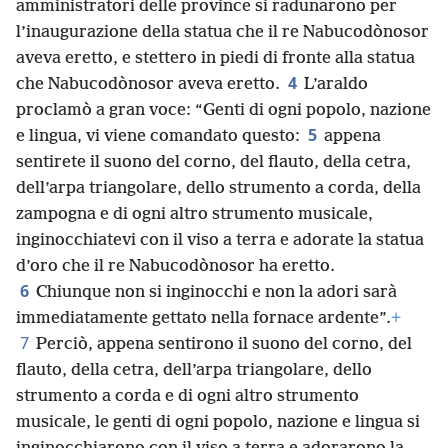
amministratori delle province si radunarono per
l’inaugurazione della statua che il re Nabucodònosor
aveva eretto, e stettero in piedi di fronte alla statua
4
che Nabucodònosor aveva eretto.
L’araldo
proclamò a gran voce: “Genti di ogni popolo, nazione
5
e lingua, vi viene comandato questo:
appena
sentirete il suono del corno, del flauto, della cetra,
dell’arpa triangolare, dello strumento a corda, della
zampogna e di ogni altro strumento musicale,
inginocchiatevi con il viso a terra e adorate la statua
d’oro che il re Nabucodònosor ha eretto.
6
Chiunque non si inginocchi e non la adori sarà
immediatamente gettato nella fornace ardente”.
+
7
Perciò, appena sentirono il suono del corno, del
flauto, della cetra, dell’arpa triangolare, dello
strumento a corda e di ogni altro strumento
musicale, le genti di ogni popolo, nazione e lingua si