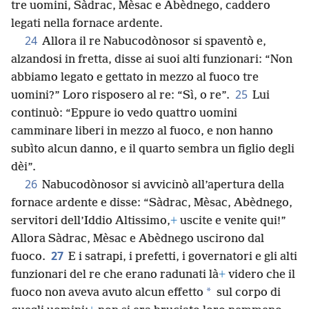
tre uomini, Sàdrac, Mèsac e Abèdnego, caddero
legati nella fornace ardente.
24
Allora il re Nabucodònosor si spaventò e,
alzandosi in fretta, disse ai suoi alti funzionari: “Non
abbiamo legato e gettato in mezzo al fuoco tre
25
uomini?” Loro risposero al re: “Sì, o re”.
Lui
continuò: “Eppure io vedo quattro uomini
camminare liberi in mezzo al fuoco, e non hanno
subìto alcun danno, e il quarto sembra un figlio degli
dèi”.
26
Nabucodònosor si avvicinò all’apertura della
fornace ardente e disse: “Sàdrac, Mèsac, Abèdnego,
servitori dell’Iddio Altissimo,
+
uscite e venite qui!”
Allora Sàdrac, Mèsac e Abèdnego uscirono dal
27
fuoco.
E i satrapi, i prefetti, i governatori e gli alti
funzionari del re che erano radunati là
+
videro che il
*
fuoco non aveva avuto alcun effetto
sul corpo di