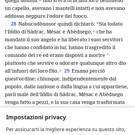
quegli uomini:
+
non si era bruciato loro nemmeno
un capello, avevano i mantelli intatti e non avevano
addosso neppure l’odore del fuoco.
28
Nabucodònosor quindi dichiarò: “Sia lodato
l’Iddio di Sàdrac, Mèsac e Abèdnego,
+
che ha
mandato il suo angelo e ha liberato i suoi servitori
che hanno confidato in lui; hanno trasgredito il
*
comando del re ed erano disposti a morire
piuttosto che servire o adorare qualunque altro dio
29
all’infuori del loro Dio.
+
Emano perciò
quest’ordine: chiunque, indipendentemente dal
popolo, dalla nazione o dalla lingua a cui appartiene,
parli male dell’Iddio di Sàdrac, Mèsac e Abèdnego
venga fatto a pezzi, e la sua casa venga trasformata
*
in latrina pubblica,
perché non esiste un altro dio
Impostazioni privacy
che possa liberare come questo”.
+
30
*
Così il re diede più autorità
a Sàdrac, Mèsac e
Per assicurarti la migliore esperienza su questo sito,
Abèdnego nella provincia di Babilonia.
+