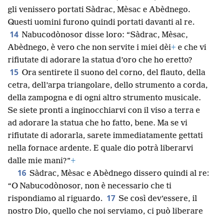
gli venissero portati Sàdrac, Mèsac e Abèdnego.
Questi uomini furono quindi portati davanti al re.
14
Nabucodònosor disse loro: “Sàdrac, Mèsac,
Abèdnego, è vero che non servite i miei dèi
+
e che vi
rifiutate di adorare la statua d’oro che ho eretto?
15
Ora sentirete il suono del corno, del flauto, della
cetra, dell’arpa triangolare, dello strumento a corda,
della zampogna e di ogni altro strumento musicale.
Se siete pronti a inginocchiarvi con il viso a terra e
ad adorare la statua che ho fatto, bene. Ma se vi
rifiutate di adorarla, sarete immediatamente gettati
nella fornace ardente. E quale dio potrà liberarvi
dalle mie mani?”
+
16
Sàdrac, Mèsac e Abèdnego dissero quindi al re:
“O Nabucodònosor, non è necessario che ti
17
rispondiamo al riguardo.
Se così dev’essere, il
nostro Dio, quello che noi serviamo, ci può liberare