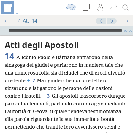
Atti 14
Audio Player
00:00
Atti degli Apostoli
14
A Icònio Paolo e Bàrnaba entrarono nella
sinagoga dei giudei e parlarono in maniera tale che
una numerosa folla sia di giudei che di greci diventò
2
credente.
+
Ma i giudei che non credettero
aizzarono e istigarono le persone delle nazioni
3
contro i fratelli.
+
Gli apostoli trascorsero dunque
parecchio tempo lì, parlando con coraggio mediante
l’autorità di Geova, il quale rendeva testimonianza
alla parola riguardante la sua immeritata bontà
permettendo che tramite loro avvenissero segni e