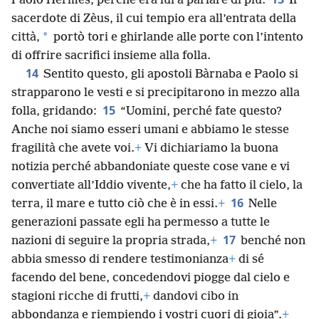
Paolo Hèrmes, perché era lui a parlare di più.
Il
sacerdote di Zèus, il cui tempio era all’entrata della
*
città,
portò tori e ghirlande alle porte con l’intento
di offrire sacrifici insieme alla folla.
14
Sentito questo, gli apostoli Bàrnaba e Paolo si
strapparono le vesti e si precipitarono in mezzo alla
15
folla, gridando:
“Uomini, perché fate questo?
Anche noi siamo esseri umani e abbiamo le stesse
fragilità che avete voi.
+
Vi dichiariamo la buona
notizia perché abbandoniate queste cose vane e vi
convertiate all’Iddio vivente,
+
che ha fatto il cielo, la
16
terra, il mare e tutto ciò che è in essi.
+
Nelle
generazioni passate egli ha permesso a tutte le
17
nazioni di seguire la propria strada,
+
benché non
abbia smesso di rendere testimonianza
+
di sé
facendo del bene, concedendovi piogge dal cielo e
stagioni ricche di frutti,
+
dandovi cibo in
abbondanza e riempiendo i vostri cuori di gioia”.
+