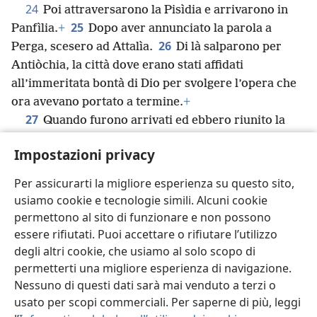
24
Poi attraversarono la Pisìdia e arrivarono in
25
Panfìlia.
+
Dopo aver annunciato la parola a
26
Perga, scesero ad Attalìa.
Di là salparono per
Antiòchia, la città dove erano stati affidati
all’immeritata bontà di Dio per svolgere l’opera che
ora avevano portato a termine.
+
27
Quando furono arrivati ed ebbero riunito la
congregazione, riferirono tutto quello che Dio aveva
Impostazioni privacy
fatto per mezzo loro e come aveva aperto alle
28
nazioni la porta della fede.
+
E trascorsero
Per assicurarti la migliore esperienza su questo sito,
parecchio tempo con i discepoli.
usiamo cookie e tecnologie simili. Alcuni cookie
permettono al sito di funzionare e non possono
essere rifiutati. Puoi accettare o rifiutare l’utilizzo
degli altri cookie, che usiamo al solo scopo di
permetterti una migliore esperienza di navigazione.
Italiano
Condividi
Impostazioni
Nessuno di questi dati sarà mai venduto a terzi o
Copyright
© 2026 Watch Tower Bible and Tract Society of Pennsylvania
usato per scopi commerciali. Per saperne di più, leggi
Condizioni d’uso
Informativa sulla privacy
Impostazioni privacy
Accedi
JW.ORG