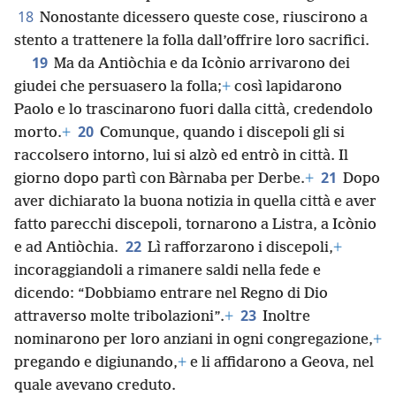
18
Nonostante dicessero queste cose, riuscirono a
stento a trattenere la folla dall’offrire loro sacrifici.
19
Ma da Antiòchia e da Icònio arrivarono dei
giudei che persuasero la folla;
+
così lapidarono
Paolo e lo trascinarono fuori dalla città, credendolo
20
morto.
+
Comunque, quando i discepoli gli si
raccolsero intorno, lui si alzò ed entrò in città. Il
21
giorno dopo partì con Bàrnaba per Derbe.
+
Dopo
aver dichiarato la buona notizia in quella città e aver
fatto parecchi discepoli, tornarono a Listra, a Icònio
22
e ad Antiòchia.
Lì rafforzarono i discepoli,
+
incoraggiandoli a rimanere saldi nella fede e
dicendo: “Dobbiamo entrare nel Regno di Dio
23
attraverso molte tribolazioni”.
+
Inoltre
nominarono per loro anziani in ogni congregazione,
+
pregando e digiunando,
+
e li affidarono a Geova, nel
quale avevano creduto.