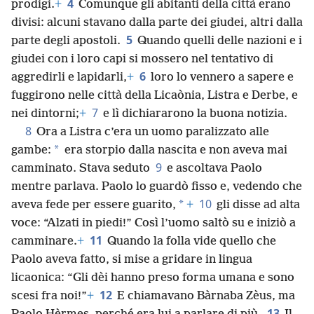
4
prodigi.
+
Comunque gli abitanti della città erano
divisi: alcuni stavano dalla parte dei giudei, altri dalla
5
parte degli apostoli.
Quando quelli delle nazioni e i
giudei con i loro capi si mossero nel tentativo di
6
aggredirli e lapidarli,
+
loro lo vennero a sapere e
fuggirono nelle città della Licaònia, Listra e Derbe, e
7
nei dintorni;
+
e lì dichiararono la buona notizia.
8
Ora a Listra c’era un uomo paralizzato alle
*
gambe:
era storpio dalla nascita e non aveva mai
9
camminato. Stava seduto
e ascoltava Paolo
mentre parlava. Paolo lo guardò fisso e, vedendo che
10
*
aveva fede per essere guarito,
+
gli disse ad alta
voce: “Alzati in piedi!” Così l’uomo saltò su e iniziò a
11
camminare.
+
Quando la folla vide quello che
Paolo aveva fatto, si mise a gridare in lingua
licaonica: “Gli dèi hanno preso forma umana e sono
12
scesi fra noi!”
+
E chiamavano Bàrnaba Zèus, ma
13