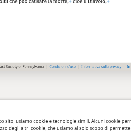
olui che può causare la morte,
+
cioè il Diavolo,
+
ct Society of Pennsylvania
Condizioni d’uso
Informativa sulla privacy
Im
to sito, usiamo cookie e tecnologie simili. Alcuni cookie p
tilizzo degli altri cookie, che usiamo al solo scopo di permet