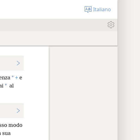
Italiano
*
denza
+
e
*
ai
al
esso modo
a sua