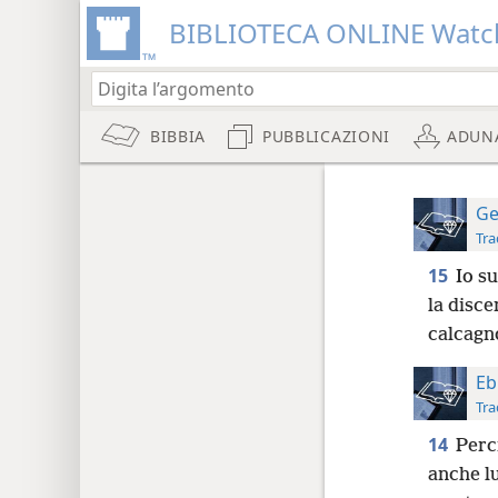
BIBLIOTECA ONLINE Watc
BIBBIA
PUBBLICAZIONI
ADUN
Ge
Tra
15
Io su
la disc
calcagn
Eb
Tra
14
Perci
anche lu