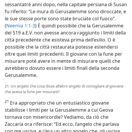
sessantatré anni dopo, nella capitale persiana di Susan
fu riferito: “Le mura di Gerusalemme sono diroccate, e
le sue stesse porte sono state bruciate col fuoco”.
(
Neemia 1:1-3
) È quindi possibile che la Gerusalemme
del 519 a.E.V. non avesse ancora raggiunto i limiti della
città precedente che esisteva prima dell’esilio. O è
possibile che la città restaurata potesse estendersi
oltre quei limiti precedenti. Il giovane con la fune per
misurare poté avere in mente di misurare quelli che
avrebbero dovuto essere i limiti finali della seconda
Gerusalemme.
21. Un angelo che cosa disse all’altro angelo di consigliare al giovane
che aveva la fune per misurare?
21
Era appropriato che un entusiastico giovane
stabilisse i limiti per la Gerusalemme a cui Geova
tornava con misericordie? Vediamo, da ciò che
Zaccaria ora riferisce: “Ed ecco, l’angelo che parlava
con me usciva, e c’era un altro angelo che, gli usciva