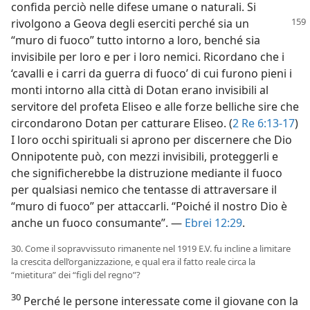
confida perciò nelle difese umane o naturali. Si
rivolgono
a Geova degli eserciti perché sia un
“muro di fuoco” tutto intorno a loro, benché sia
invisibile per loro e per i loro nemici. Ricordano che i
‘cavalli e i carri da guerra di fuoco’ di cui furono pieni i
monti intorno alla città di Dotan erano invisibili al
servitore del profeta Eliseo e alle forze belliche sire che
circondarono Dotan per catturare Eliseo. (
2 Re 6:13-17
)
I loro occhi spirituali si aprono per discernere che Dio
Onnipotente può, con mezzi invisibili, proteggerli e
che significherebbe la distruzione mediante il fuoco
per qualsiasi nemico che tentasse di attraversare il
“muro di fuoco” per attaccarli. “Poiché il nostro Dio è
anche un fuoco consumante”. —
Ebrei 12:29
.
30. Come il sopravvissuto rimanente nel 1919 E.V. fu incline a limitare
la crescita dell’organizzazione, e qual era il fatto reale circa la
“mietitura” dei “figli del regno”?
30
Perché le persone interessate come il giovane con la