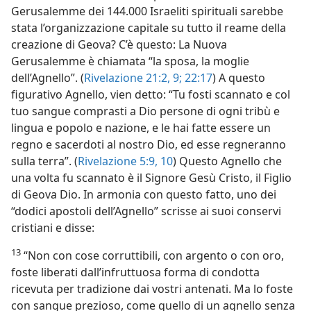
Gerusalemme dei 144.000 Israeliti spirituali sarebbe
stata l’organizzazione capitale su tutto il reame della
creazione di Geova? C’è questo: La Nuova
Gerusalemme è chiamata “la sposa, la moglie
dell’Agnello”. (
Rivelazione 21:2,
9;
22:17
) A questo
figurativo Agnello, vien detto: “Tu fosti scannato e col
tuo sangue comprasti a Dio persone di ogni tribù e
lingua e popolo e nazione, e le hai fatte essere un
regno e sacerdoti al nostro Dio, ed esse regneranno
sulla terra”. (
Rivelazione 5:9, 10
) Questo Agnello che
una volta fu scannato è il Signore Gesù Cristo, il Figlio
di Geova Dio. In armonia con questo fatto, uno dei
“dodici apostoli dell’Agnello” scrisse ai suoi conservi
cristiani e disse:
13
“Non con cose corruttibili, con argento o con oro,
foste liberati dall’infruttuosa forma di condotta
ricevuta per tradizione dai vostri antenati. Ma lo foste
con sangue prezioso, come quello di un agnello senza