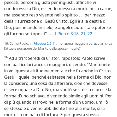
peccati, persona giusta per ingiusti, affinché vi
conducesse a Dio, essendo messo a morte nella carne,
ma essendo reso vivente nello spirito . . . per mezzo
della risurrezione di Gesù Cristo. Egli è alla destra di
Dio, poiché andò in cielo; e angeli e autorità e potenze
gli furono sottoposti”. —
1 Pietro 3:18,
21, 22
.
16. Come Paolo, in
Filippesi 2:5-11
, menziona maggiori particolari circa
l’attuale posizione del Marito della sposa–moglie?
16
Ad altri “coeredi di Cristo”, l’apostolo Paolo scrive
con particolari ancora maggiori, dicendo: “Mantenete
in voi questa attitudine mentale che fu anche in Cristo
Gesù il quale, benché esistesse nella forma di Dio, non
la considerò una cosa da afferrare, cioè che dovesse
essere uguale a Dio. No, ma vuotò se stesso e prese la
forma d’uno schiavo, divenendo simile agli uomini. Per
di più quando si trovò nella forma d’un uomo, umiliò
se stesso e divenne ubbidiente fino alla morte, sì la
morte su un palo di tortura. E per questa stessa