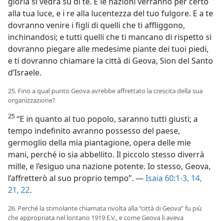
gloria si vedrà su di te. E le nazioni verranno per certo
alla tua luce, e i re alla lucentezza del tuo fulgore. E a te
dovranno venire i figli di quelli che ti affliggono,
inchinandosi; e tutti quelli che ti mancano di rispetto si
dovranno piegare alle medesime piante dei tuoi piedi,
e ti dovranno chiamare la città di Geova, Sion del Santo
d’Israele.
25. Fino a qual punto Geova avrebbe affrettato la crescita della sua
organizzazione?
25
“E in quanto al tuo popolo, saranno tutti giusti; a
tempo indefinito avranno possesso del paese,
germoglio della mia piantagione, opera delle mie
mani, perché io sia abbellito. Il piccolo stesso diverrà
mille, e l’esiguo una nazione potente. Io stesso, Geova,
l’affretterò al suo proprio tempo”. —
Isaia 60:1-3,
14,
21, 22
.
26. Perché la stimolante chiamata rivolta alla “città di Geova” fu più
che appropriata nel lontano 1919 E.V., e come Geova li aveva