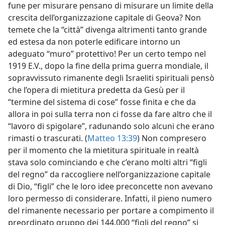
fune per misurare pensano di misurare un limite della
crescita dell’organizzazione capitale di Geova? Non
temete che la “città” divenga altrimenti tanto grande
ed estesa da non poterle edificare intorno un
adeguato “muro” protettivo! Per un certo tempo nel
1919 E.V., dopo la fine della prima guerra mondiale, il
sopravvissuto rimanente degli Israeliti spirituali pensò
che l’opera di mietitura predetta da Gesù per il
“termine del sistema di cose” fosse finita e che da
allora in poi sulla terra non ci fosse da fare altro che il
“lavoro di spigolare”, radunando solo alcuni che erano
rimasti o trascurati. (
Matteo 13:39
) Non compresero
per il momento che la mietitura spirituale in realtà
stava solo cominciando e che c’erano molti altri “figli
del regno” da raccogliere nell’organizzazione capitale
di Dio, “figli” che le loro idee preconcette non avevano
loro permesso di considerare. Infatti, il pieno numero
del rimanente necessario per portare a compimento il
preordinato gruppo dei 144.000 “figli del regno” si