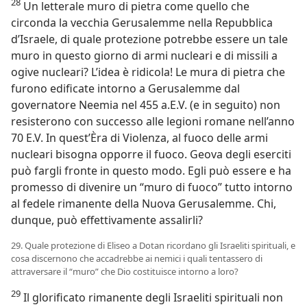
28
Un letterale muro di pietra come quello che
circonda la vecchia Gerusalemme nella Repubblica
d’Israele, di quale protezione potrebbe essere un tale
muro in questo giorno di armi nucleari e di missili a
ogive nucleari? L’idea è ridicola! Le mura di pietra che
furono edificate intorno a Gerusalemme dal
governatore Neemia nel 455 a.E.V. (e in seguito) non
resisterono con successo alle legioni romane nell’anno
70 E.V. In quest’Èra di Violenza, al fuoco delle armi
nucleari bisogna opporre il fuoco. Geova degli eserciti
può fargli fronte in questo modo. Egli può essere e ha
promesso di divenire un “muro di fuoco” tutto intorno
al fedele rimanente della Nuova Gerusalemme. Chi,
dunque, può effettivamente assalirli?
29. Quale protezione di Eliseo a Dotan ricordano gli Israeliti spirituali, e
cosa discernono che accadrebbe ai nemici i quali tentassero di
attraversare il “muro” che Dio costituisce intorno a loro?
29
Il glorificato rimanente degli Israeliti spirituali non