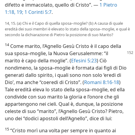
difetto e immacolato, quello di Cristo”. —
1 Pietro
1:18, 19;
1 Corinti 5:7
.
14, 15. (a) Chi e il Capo di quella sposa–moglie? (b) A causa di quale
eredità dei suoi membri è elevato lo stato della sposa–moglie, e qual è
secondo la dichiarazione di Pietro la posizione di suo Marito?
14
Come marito, l’Agnello Gesù Cristo è il capo della
sua
sposa–moglie, la Nuova Gerusalemme: “il
marito è capo della moglie”. (
Efesini 5:23
) Ciò
nondimeno, la sposa–moglie è formata dai figli di Dio
generati dallo spirito, i quali sono non solo ‘eredi di
Dio’, ma anche “coeredi di Cristo”. (
Romani 8:16-18
)
Tale eredità eleva lo stato della sposa–moglie, ed ella
condivide con suo marito la gloria e l’onore che gli
appartengono nei cieli. Qual è, dunque, la posizione
celeste di suo “marito”, l’Agnello Gesù Cristo? Pietro,
uno dei “dodici apostoli dell’Agnello”, dice di lui:
15
“Cristo morì una volta per sempre in quanto ai