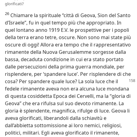
glorificati?
26
Chiamare la spirituale “città di Geova, Sion del Santo
d’Israele”, fu in quel tempo più che appropriato. In
quel lontano anno 1919 E.V. le prospettive per i popoli
della terra erano tetre, oscure. Non sono mai state più
oscure di oggi! Allora era tempo che il rappresentativo
rimanente della Nuova Gerusalemme sorgesse dalla
bassa, decaduta condizione in cui era stato portato
dalle persecuzioni della prima guerra mondiale, per
risplendere, per ‘spandere luce’. Per risplendere di che
cosa? Per spandere quale
luce? La sola luce che il
fedele rimanente aveva non era alcuna luce mondana
di questa cosiddetta Epoca dei Cervelli, ma la “gloria di
Geova” che era rifulsa sul suo devoto rimanente. La
gloria è splendente, magnifica, rifulge di luce. Geova li
aveva glorificati, liberandoli dalla schiavitù e
dall’abbietta sottomissione ai loro nemici, religiosi,
politici, militari. Egli aveva glorificato il rimanente,