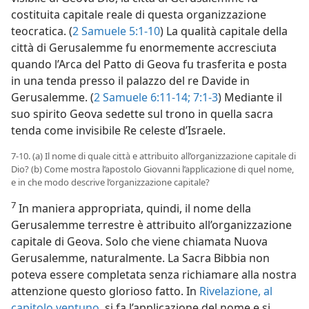
costituita capitale reale di questa organizzazione
teocratica. (
2 Samuele 5:1-10
) La qualità capitale della
città di Gerusalemme fu enormemente accresciuta
quando l’Arca del Patto di Geova fu trasferita e posta
in una tenda presso il palazzo del re Davide in
Gerusalemme. (
2 Samuele 6:11-14;
7:1-3
) Mediante il
suo spirito Geova sedette sul trono in quella sacra
tenda come invisibile Re celeste d’Israele.
7-10. (a) Il nome di quale città e attribuito all’organizzazione capitale di
Dio? (b) Come mostra l’apostolo Giovanni l’applicazione di quel nome,
e in che modo descrive l’organizzazione capitale?
7
In maniera appropriata, quindi, il nome della
Gerusalemme terrestre è attribuito all’organizzazione
capitale di Geova. Solo che viene chiamata Nuova
Gerusalemme, naturalmente. La Sacra Bibbia non
poteva essere completata senza richiamare alla nostra
attenzione questo glorioso fatto. In
Rivelazione, al
capitolo ventuno
, si fa l’applicazione del nome e si