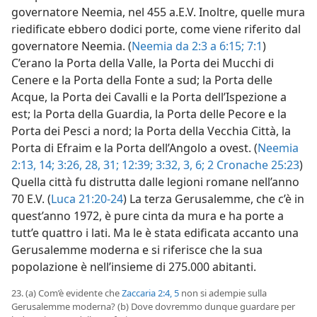
governatore Neemia, nel 455 a.E.V. Inoltre, quelle mura
riedificate ebbero dodici porte, come viene riferito dal
governatore Neemia. (
Neemia da 2:3 a 6:15;
7:1
)
C’erano la Porta della Valle, la Porta dei Mucchi di
Cenere e la Porta della Fonte a sud; la Porta delle
Acque, la Porta dei Cavalli e la Porta dell’Ispezione a
est; la Porta della Guardia, la Porta delle Pecore e la
Porta dei Pesci a nord; la Porta della Vecchia Città, la
Porta di Efraim e la Porta dell’Angolo a ovest. (
Neemia
2:13, 14;
3:26,
28,
31;
12:39;
3:32,
3,
6;
2 Cronache 25:23
)
Quella città fu distrutta dalle legioni romane nell’anno
70 E.V. (
Luca 21:20-24
) La terza Gerusalemme, che c’è in
quest’anno 1972, è pure cinta da mura e ha porte a
tutt’e quattro i lati. Ma le è stata edificata accanto una
Gerusalemme moderna e si riferisce che la sua
popolazione è nell’insieme di 275.000 abitanti.
23. (a) Com’è evidente che
Zaccaria 2:4, 5
non si adempie sulla
Gerusalemme moderna? (b) Dove dovremmo dunque guardare per