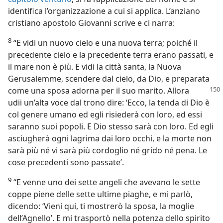
identifica l’organizzazione a cui si applica. L’anziano
cristiano apostolo Giovanni scrive e ci narra:
8
“E vidi un nuovo cielo e una nuova terra; poiché il
precedente cielo e la precedente terra erano passati, e
il mare non è più. E vidi la città santa, la Nuova
Gerusalemme, scendere dal cielo, da Dio, e preparata
come una sposa
adorna per il suo marito. Allora
udii un’alta voce dal trono dire: ‘Ecco, la tenda di Dio è
col genere umano ed egli risiederà con loro, ed essi
saranno suoi popoli. E Dio stesso sarà con loro. Ed egli
asciugherà ogni lagrima dai loro occhi, e la morte non
sarà più né vi sarà più cordoglio né grido né pena. Le
cose precedenti sono passate’.
9
“E venne uno dei sette angeli che avevano le sette
coppe piene delle sette ultime piaghe, e mi parlò,
dicendo: ‘Vieni qui, ti mostrerò la sposa, la moglie
dell’Agnello’. E mi trasportò nella potenza dello spirito