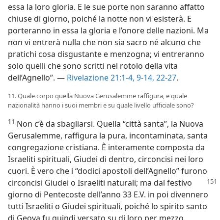
essa la loro gloria. E le sue porte non saranno affatto
chiuse di giorno, poiché la notte non vi esisterà. E
porteranno in essa la gloria e l’onore delle nazioni. Ma
non vi entrerà nulla che non sia sacro né alcuno che
pratichi cosa disgustante e menzogna; vi entreranno
solo quelli che sono scritti nel rotolo della vita
dell’Agnello”. —
Rivelazione 21:1-4,
9-14,
22-27
.
11. Quale corpo quella Nuova Gerusalemme raffigura, e quale
nazionalità hanno i suoi membri e su quale livello ufficiale sono?
11
Non c’è da sbagliarsi. Quella “città santa”, la Nuova
Gerusalemme, raffigura la pura, incontaminata, santa
congregazione cristiana. È interamente composta da
Israeliti spirituali, Giudei di dentro, circoncisi nei loro
cuori. È vero che i “dodici apostoli dell’Agnello” furono
circoncisi
Giudei o Israeliti naturali; ma dal festivo
giorno di Pentecoste dell’anno 33 E.V. in poi divennero
tutti Israeliti o Giudei spirituali, poiché lo spirito santo
di Geova fu quindi versato su di loro per mezzo