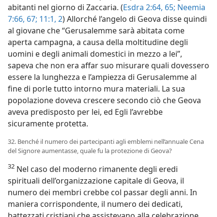
abitanti nel giorno di Zaccaria. (
Esdra 2:64, 65;
Neemia
7:66, 67;
11:1, 2
) Allorché l’angelo di Geova disse quindi
al giovane che “Gerusalemme sarà abitata come
aperta campagna, a causa della moltitudine degli
uomini e degli animali domestici in mezzo a lei”,
sapeva che non era affar suo misurare quali dovessero
essere la lunghezza e l’ampiezza di Gerusalemme al
fine di porle tutto intorno mura materiali. La sua
popolazione doveva crescere secondo ciò che Geova
aveva predisposto per lei, ed Egli l’avrebbe
sicuramente protetta.
32. Benché il numero dei partecipanti agli emblemi nell’annuale Cena
del Signore aumentasse, quale fu la protezione di Geova?
32
Nel caso del moderno rimanente degli eredi
spirituali dell’organizzazione capitale di Geova, il
numero dei membri crebbe col passar degli anni. In
maniera corrispondente, il numero dei dedicati,
battezzati cristiani che assistevano alla celebrazione