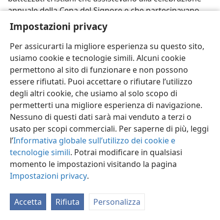
annuale della Cena del Signore e che partecipavano
del pane e del vino emblematici crebbe secondo i
Impostazioni privacy
rapporti inviati per la registrazione. Non importa fino a
qual punto il numero del rimanente degli Israeliti
Per assicurarti la migliore esperienza su questo sito,
spirituali di Geova aumentasse in tutta la terra, Geova
usiamo cookie e tecnologie simili. Alcuni cookie
li proteggeva come con un “muro di fuoco” tutto
permettono al sito di funzionare e non possono
intorno a loro. In tutti questi tempi pericolosi egli li
essere rifiutati. Puoi accettare o rifiutare l’utilizzo
preservò, anche attraverso la furia mondiale della
degli altri cookie, che usiamo al solo scopo di
pazzia bellica del 1939-1945 E.V., sì, fino al tempo
permetterti una migliore esperienza di navigazione.
attuale.
Nessuno di questi dati sarà mai venduto a terzi o
usato per scopi commerciali. Per saperne di più, leggi
33. Mostrano i fatti che Geova è divenuto “in mezzo a lei una gloria”
l’
Informativa globale sull’utilizzo dei cookie e
com’è rappresentato dall’unto rimanente?
tecnologie simili
. Potrai modificare in qualsiasi
33
Inoltre, adempì Geova per questo unto rimanente di
momento le impostazioni visitando la pagina
eredi della Nuova Gerusalemme la sua promessa:
Impostazioni privacy
.
“Diverrò in mezzo a lei una gloria”? (
Zaccaria 2:5
) L’ha
veramente adempiuta, poiché si è glorificato essendo
Accetta
Rifiuta
Personalizza
il celeste Protettore
in mezzo al perseguitato,