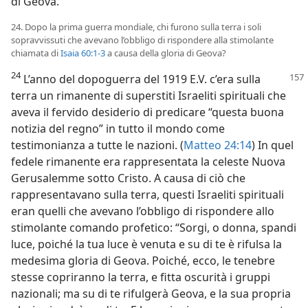
di Geova.
24. Dopo la prima guerra mondiale, chi furono sulla terra i soli
sopravvissuti che avevano l’obbligo di rispondere alla stimolante
chiamata di
Isaia 60:1-3
a causa della gloria di Geova?
24
L’anno del dopoguerra del 1919 E.V. c’era sulla
terra un rimanente di superstiti Israeliti spirituali che
aveva il fervido desiderio di predicare “questa buona
notizia del regno” in tutto il mondo come
testimonianza a tutte le nazioni. (
Matteo 24:14
) In quel
fedele rimanente era rappresentata la celeste Nuova
Gerusalemme sotto Cristo. A causa di ciò che
rappresentavano sulla terra, questi Israeliti spirituali
eran quelli che avevano l’obbligo di rispondere allo
stimolante comando profetico: “Sorgi, o donna, spandi
luce, poiché la tua luce è venuta e su di te è rifulsa la
medesima gloria di Geova. Poiché, ecco, le tenebre
stesse copriranno la terra, e fitta oscurità i gruppi
nazionali; ma su di te rifulgerà Geova, e la sua propria