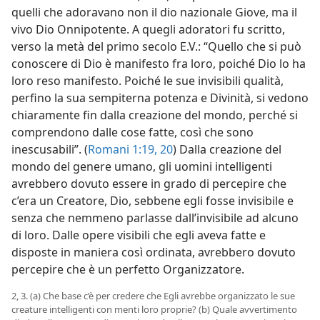
quelli che adoravano non il dio nazionale Giove, ma il
vivo Dio Onnipotente. A quegli adoratori fu scritto,
verso la metà del primo secolo E.V.: “Quello che si può
conoscere di Dio è manifesto fra loro, poiché Dio lo ha
loro reso manifesto. Poiché le sue invisibili qualità,
perfino la sua sempiterna potenza e Divinità, si vedono
chiaramente fin dalla creazione del mondo, perché si
comprendono dalle cose fatte, così che sono
inescusabili”. (
Romani 1:19, 20
) Dalla creazione del
mondo del genere umano, gli uomini intelligenti
avrebbero dovuto essere in grado di percepire che
c’era un Creatore, Dio, sebbene egli fosse invisibile e
senza che nemmeno parlasse dall’invisibile ad alcuno
di loro. Dalle opere visibili che egli aveva fatte e
disposte in maniera così ordinata, avrebbero dovuto
percepire che è un perfetto Organizzatore.
2, 3. (a) Che base c’è per credere che Egli avrebbe organizzato le sue
creature intelligenti con menti loro proprie? (b) Quale avvertimento