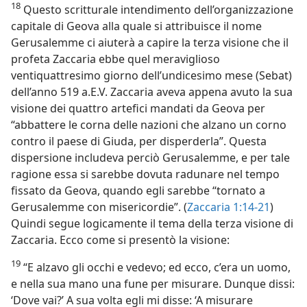
18
Questo scritturale intendimento dell’organizzazione
capitale di Geova alla quale si attribuisce il nome
Gerusalemme ci aiuterà a capire la terza visione che il
profeta Zaccaria ebbe quel meraviglioso
ventiquattresimo giorno dell’undicesimo mese (Sebat)
dell’anno 519 a.E.V. Zaccaria aveva appena avuto la sua
visione dei quattro artefici mandati da Geova per
“abbattere le corna delle nazioni che alzano un corno
contro il paese di Giuda, per disperderla”. Questa
dispersione includeva perciò Gerusalemme, e per tale
ragione essa si sarebbe dovuta radunare nel tempo
fissato da Geova, quando egli sarebbe “tornato a
Gerusalemme con misericordie”. (
Zaccaria 1:14-21
)
Quindi segue logicamente il tema della terza visione di
Zaccaria. Ecco come si presentò la visione:
19
“E alzavo gli occhi e vedevo; ed ecco, c’era un uomo,
e nella sua mano una fune per misurare. Dunque dissi:
‘Dove vai?’ A sua volta egli mi disse: ‘A misurare