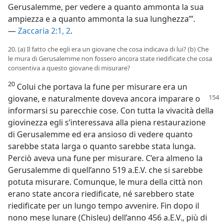
Gerusalemme, per vedere a quanto ammonta la sua
ampiezza e a quanto ammonta la sua lunghezza’”.
—
Zaccaria 2:1, 2
.
20. (a) Il fatto che egli era un giovane che cosa indicava di lui? (b) Che
le mura di Gerusalemme non fossero ancora state riedificate che cosa
consentiva a questo giovane di misurare?
20
Colui che portava la fune per misurare era un
giovane,
e naturalmente doveva ancora imparare o
informarsi su parecchie cose. Con tutta la vivacità della
giovinezza egli s’interessava alla piena restaurazione
di Gerusalemme ed era ansioso di vedere quanto
sarebbe stata larga o quanto sarebbe stata lunga.
Perciò aveva una fune per misurare. C’era almeno la
Gerusalemme di quell’anno 519 a.E.V. che si sarebbe
potuta misurare. Comunque, le mura della città non
erano state ancora riedificate, né sarebbero state
riedificate per un lungo tempo avvenire. Fin dopo il
nono mese lunare (Chisleu) dell’anno 456 a.E.V., più di