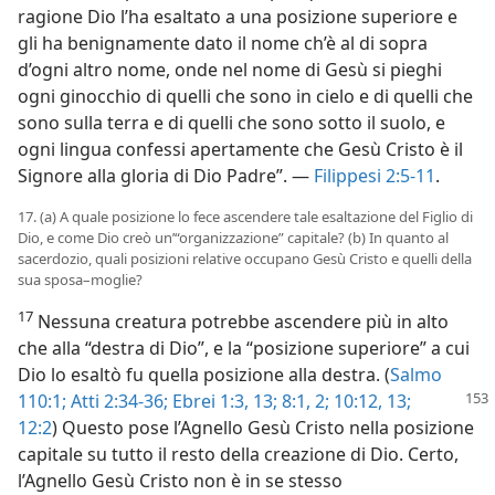
ragione Dio l’ha esaltato a una posizione superiore e
gli ha benignamente dato il nome ch’è al di sopra
d’ogni altro nome, onde nel nome di Gesù si pieghi
ogni ginocchio di quelli che sono in cielo e di quelli che
sono sulla terra e di quelli che sono sotto il suolo, e
ogni lingua confessi apertamente che Gesù Cristo è il
Signore alla gloria di Dio Padre”. —
Filippesi 2:5-11
.
17. (a) A quale posizione lo fece ascendere tale esaltazione del Figlio di
Dio, e come Dio creò un’“organizzazione” capitale? (b) In quanto al
sacerdozio, quali posizioni relative occupano Gesù Cristo e quelli della
sua sposa–moglie?
17
Nessuna creatura potrebbe ascendere più in alto
che alla “destra di Dio”, e la “posizione superiore” a cui
Dio lo esaltò fu quella posizione alla destra. (
Salmo
110:1;
Atti 2:34-36;
Ebrei 1:3,
13;
8:1, 2;
10:12, 13;
12:2
) Questo pose l’Agnello Gesù Cristo nella posizione
capitale su tutto il resto della creazione di Dio. Certo,
l’Agnello Gesù Cristo non è in se stesso