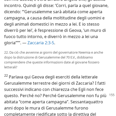
incontro. Quindi gli disse: ‘Corri, parla a quel giovane,
dicendo: “‘Gerusalemme sarà abitata come aperta
campagna, a causa della moltitudine degli uomini e
degli animali domestici in mezzo a lei. E io stesso
diverrò per lei’, è l’espressione di Geova, ‘un muro di
fuoco tutto intorno, e diverrò in mezzo a lei una
gloria’”’”. —
Zaccaria 2:3-5
.
22. Da ciò che avvenne ai giorni del governatore Neemia e anche
dopo la distruzione di Gerusalemme del 70 E.V., dobbiamo
comprendere che queste informazioni date al giovane fossero
letterali?
22
Parlava qui Geova degli eserciti della letterale
Gerusalemme terrestre dei giorni di Zaccaria? I fatti
successivi indicano con chiarezza che Egli non fece
questo. Perché no?
Perché Gerusalemme non fu più
abitata “come aperta campagna”. Sessantaquattro
anni dopo le mura di Gerusalemme furono
completamente riedificate sotto la direttiva del