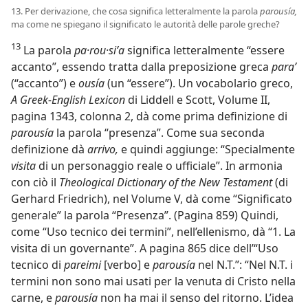
13. Per derivazione, che cosa significa letteralmente la parola
parousía,
ma come ne spiegano il significato le autorità delle parole greche?
13
La parola
pa·rou·siʹa
significa letteralmente “essere
accanto”, essendo tratta dalla preposizione greca
paraʹ
(“accanto”) e
ousía
(un “essere”). Un vocabolario greco,
A Greek-English Lexicon
di Liddell e Scott, Volume II,
pagina 1343, colonna 2, dà come prima definizione di
parousía
la parola “presenza”. Come sua seconda
definizione dà
arrivo,
e quindi aggiunge: “Specialmente
visita
di un personaggio reale o ufficiale”. In armonia
con ciò il
Theological Dictionary of the New Testament
(di
Gerhard Friedrich), nel Volume V, dà come “Significato
generale” la parola “Presenza”. (Pagina 859) Quindi,
come “Uso tecnico dei termini”, nell’ellenismo, dà “1. La
visita di un governante”. A pagina 865 dice dell’“Uso
tecnico di
pareimi
[verbo] e
parousía
nel N.T.”: “Nel N.T. i
termini non sono mai usati per la venuta di Cristo nella
carne, e
parousía
non ha mai il senso del ritorno. L’idea