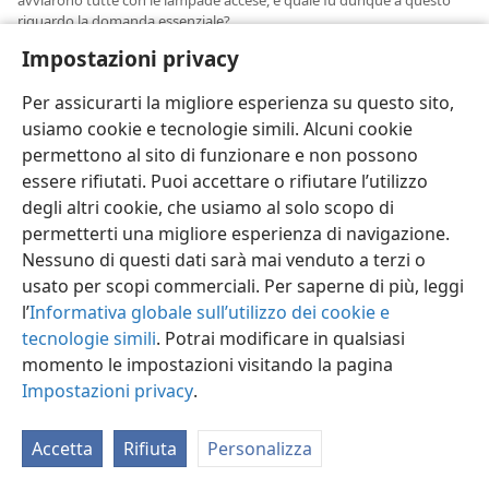
riguardo la domanda essenziale?
Impostazioni privacy
30
Che cosa, dunque, distinse le vergini discrete o
prudenti dalle vergini stolte o imprudenti? Questo: “Le
Per assicurarti la migliore esperienza su questo sito,
stolte presero le loro lampade ma non presero con sé
usiamo cookie e tecnologie simili. Alcuni cookie
l’olio, invece le discrete presero l’olio nei loro
permettono al sito di funzionare e non possono
ricettacoli, con le loro lampade”. (
Matteo 25:3, 4
)
essere rifiutati. Puoi accettare o rifiutare l’utilizzo
Tuttavia, tutte sapevano che avendo lampade accese
degli altri cookie, che usiamo al solo scopo di
sino alla fine della processione di accoglienza
permetterti una migliore esperienza di navigazione.
sarebbero state identificate, si sarebbero mostrate
Nessuno di questi dati sarà mai venduto a terzi o
degne d’essere ammesse alla festa nuziale. In vista di
usato per scopi commerciali. Per saperne di più, leggi
ciò avevano bisogno di olio sufficiente che durasse
l’
Informativa globale sull’utilizzo dei cookie e
loro finché la processione nuziale non fosse giunta alla
tecnologie simili
. Potrai modificare in qualsiasi
casa dello sposo. Nell’adempimento della parabola,
momento le impostazioni visitando la pagina
che cosa fu raffigurato dall’olio? Esse si avviarono per
Impostazioni privacy
.
andare incontro allo sposo prima che ne fosse
annunciato l’arrivo, e quando si avviarono le loro
Accetta
Rifiuta
Personalizza
lampade erano accese. Così almeno allora c’era olio
nelle loro lampade. Ma bastava per mantenere le loro