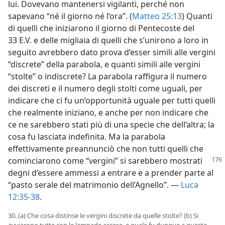
lui. Dovevano mantenersi vigilanti, perché non
sapevano “né il giorno né l’ora”. (
Matteo 25:13
) Quanti
di quelli che iniziarono il giorno di Pentecoste del
33 E.V. e delle migliaia di quelli che s’unirono a loro in
seguito avrebbero dato prova d’esser simili alle vergini
“discrete” della parabola, e quanti simili alle vergini
“stolte” o indiscrete? La parabola raffigura il numero
dei discreti e il numero degli stolti come uguali, per
indicare che ci fu un’opportunità uguale per tutti quelli
che realmente iniziano, e anche per non indicare che
ce ne sarebbero stati più di una specie che dell’altra; la
cosa fu lasciata indefinita. Ma la parabola
effettivamente preannunciò che non tutti quelli che
cominciarono come “vergini” si
sarebbero mostrati
degni d’essere ammessi a entrare e a prender parte al
“pasto serale del matrimonio dell’Agnello”. —
Luca
12:35-38
.
30. (a) Che cosa distinse le vergini discrete da quelle stolte? (b) Si
avviarono tutte con le lampade accese, e quale fu dunque a questo