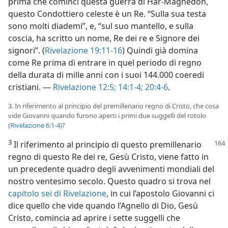
prima che cominci questa guerra di Har-Maghedon,
questo Condottiero celeste è un Re. “Sulla sua testa
sono molti diademi”, e, “sul suo mantello, e sulla
coscia, ha scritto un nome, Re dei re e Signore dei
signori”. (
Rivelazione 19:11-16
) Quindi già domina
come Re prima di entrare in quel periodo di regno
della durata di mille anni con i suoi 144.000 coeredi
cristiani. —
Rivelazione 12:5;
14:1-4;
20:4-6
.
3. In riferimento al principio del premillenario regno di Cristo, che cosa
vide Giovanni quando furono aperti i primi due suggelli del rotolo
(
Rivelazione 6:1-4
)?
3
Il riferimento al principio di questo premillenario
regno di questo Re dei re, Gesù Cristo, viene fatto in
un precedente quadro degli avvenimenti mondiali del
nostro ventesimo secolo. Questo quadro si trova nel
capitolo sei di Rivelazione
, in cui l’apostolo Giovanni ci
dice quello che vide quando l’Agnello di Dio, Gesù
Cristo, comincia ad aprire i sette suggelli che