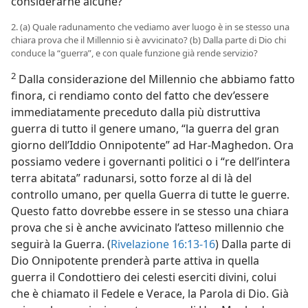
considerarne alcune?
2. (a) Quale radunamento che vediamo aver luogo è in se stesso una
chiara prova che il Millennio si è avvicinato? (b) Dalla parte di Dio chi
conduce la “guerra”, e con quale funzione già rende servizio?
2
Dalla considerazione del Millennio che abbiamo fatto
finora, ci rendiamo conto del fatto che dev’essere
immediatamente preceduto dalla più distruttiva
guerra di tutto il genere umano, “la guerra del gran
giorno dell’Iddio Onnipotente” ad Har-Maghedon. Ora
possiamo vedere i governanti politici o i “re dell’intera
terra abitata” radunarsi, sotto forze al di là del
controllo umano, per quella Guerra di tutte le guerre.
Questo fatto dovrebbe essere in se stesso una chiara
prova che si è anche avvicinato l’atteso millennio che
seguirà la Guerra. (
Rivelazione 16:13-16
) Dalla parte di
Dio Onnipotente prenderà parte attiva in quella
guerra il Condottiero dei celesti eserciti divini, colui
che è chiamato il Fedele e Verace, la Parola di Dio. Già