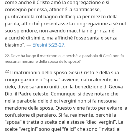
come anche il Cristo amò la congregazione e si
consegnò per essa, affinché la santificasse,
purificandola col bagno dell’acqua per mezzo della
parola, affinché presentasse la congregazione a sé nel
suo splendore, non avendo macchia né grinza né
alcunché di simile, ma affinché fosse santa e senza
biasimo”. —
Efesini 5:23-27
.
22. Dove ha luogo il matrimonio, e perché la parabola di Gesù non fa
nessuna menzione della sposa dello sposo?
22
Il matrimonio dello sposo Gesù Cristo e della sua
congregazione o “sposa” avviene, naturalmente, in
cielo, dove saranno uniti con la benedizione di Geova
Dio, il Padre celeste. Comunque, si deve notare che
nella parabola delle dieci vergini non si fa nessuna
menzione della sposa. Questo viene fatto per evitare la
confusione di pensiero. Si fa, realmente, perché la
“sposa” è tratta o scelta dalle stesse “dieci vergini”. Le
scelte “vergini” sono quei “felici” che sono “invitati al