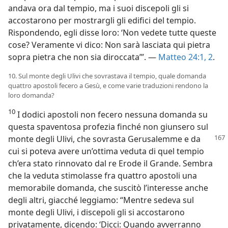
andava ora dal tempio, ma i suoi discepoli gli si
accostarono per mostrargli gli edifici del tempio.
Rispondendo, egli disse loro: ‘Non vedete tutte queste
cose? Veramente vi dico: Non sarà lasciata qui pietra
sopra pietra che non sia diroccata’”. —
Matteo 24:1, 2
.
10. Sul monte degli Ulivi che sovrastava il tempio, quale domanda
quattro apostoli fecero a Gesù, e come varie traduzioni rendono la
loro domanda?
10
I dodici apostoli non fecero nessuna domanda su
questa spaventosa profezia finché non giunsero sul
monte degli
Ulivi, che sovrasta Gerusalemme e da
cui si poteva avere un’ottima veduta di quel tempio
ch’era stato rinnovato dal re Erode il Grande. Sembra
che la veduta stimolasse fra quattro apostoli una
memorabile domanda, che suscitò l’interesse anche
degli altri, giacché leggiamo: “Mentre sedeva sul
monte degli Ulivi, i discepoli gli si accostarono
privatamente, dicendo: ‘Dicci: Quando avverranno