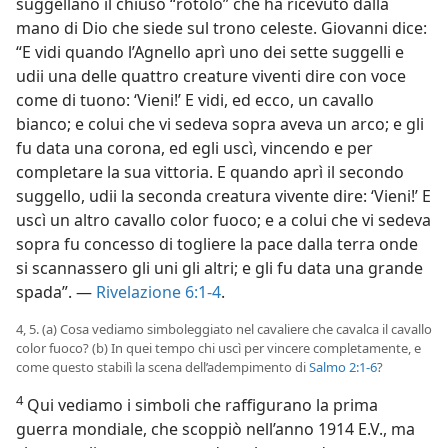
suggellano il chiuso “rotolo” che ha ricevuto dalla
mano di Dio che siede sul trono celeste. Giovanni dice:
“E vidi quando l’Agnello aprì uno dei sette suggelli e
udii una delle quattro creature viventi dire con voce
come di tuono: ‘Vieni!’ E vidi, ed ecco, un cavallo
bianco; e colui che vi sedeva sopra aveva un arco; e gli
fu data una corona, ed egli uscì, vincendo e per
completare la sua vittoria. E quando aprì il secondo
suggello, udii la seconda creatura vivente dire: ‘Vieni!’ E
uscì un altro cavallo color fuoco; e a colui che vi sedeva
sopra fu concesso di togliere la pace dalla terra onde
si scannassero gli uni gli altri; e gli fu data una grande
spada”. —
Rivelazione 6:1-4
.
4, 5. (a) Cosa vediamo simboleggiato nel cavaliere che cavalca il cavallo
color fuoco? (b) In quei tempo chi uscì per vincere completamente, e
come questo stabilì la scena dell’adempimento di
Salmo 2:1-6
?
4
Qui vediamo i simboli che raffigurano la prima
guerra mondiale, che scoppiò nell’anno 1914 E.V., ma