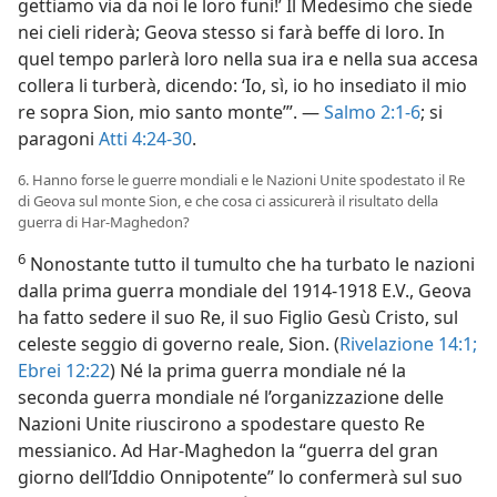
gettiamo via da noi le loro funi!’ Il Medesimo che siede
nei cieli riderà; Geova stesso si farà beffe di loro. In
quel tempo parlerà loro nella sua ira e nella sua accesa
collera li turberà, dicendo: ‘Io, sì, io ho insediato il mio
re sopra Sion, mio santo monte’”. —
Salmo 2:1-6
; si
paragoni
Atti 4:24-30
.
6. Hanno forse le guerre mondiali e le Nazioni Unite spodestato il Re
di Geova sul monte Sion, e che cosa ci assicurerà il risultato della
guerra di Har-Maghedon?
6
Nonostante tutto il tumulto che ha turbato le nazioni
dalla prima guerra mondiale del 1914-1918 E.V., Geova
ha fatto sedere il suo Re, il suo Figlio Gesù Cristo, sul
celeste seggio di governo reale, Sion. (
Rivelazione 14:1;
Ebrei 12:22
) Né la prima guerra mondiale né la
seconda guerra mondiale né l’organizzazione delle
Nazioni Unite riuscirono a spodestare questo Re
messianico. Ad Har-Maghedon la “guerra del gran
giorno dell’Iddio Onnipotente” lo confermerà sul suo