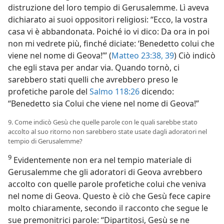
distruzione del loro tempio di Gerusalemme. Lì aveva
dichiarato ai suoi oppositori religiosi: “Ecco, la vostra
casa vi è abbandonata. Poiché io vi dico: Da ora in poi
non mi vedrete più, finché diciate: ‘Benedetto colui che
viene nel nome di Geova!’” (
Matteo 23:38, 39
) Ciò indicò
che egli stava per andar via. Quando tornò, ci
sarebbero stati quelli che avrebbero preso le
profetiche parole del
Salmo 118:26
dicendo:
“Benedetto sia Colui che viene nel nome di Geova!”
9. Come indicò Gesù che quelle parole con le quali sarebbe stato
accolto al suo ritorno non sarebbero state usate dagli adoratori nel
tempio di Gerusalemme?
9
Evidentemente non era nel tempio materiale di
Gerusalemme che gli adoratori di Geova avrebbero
accolto con quelle parole profetiche colui che veniva
nel nome di Geova. Questo è ciò che Gesù fece capire
molto chiaramente, secondo il racconto che segue le
sue premonitrici parole: “Dipartitosi, Gesù se ne