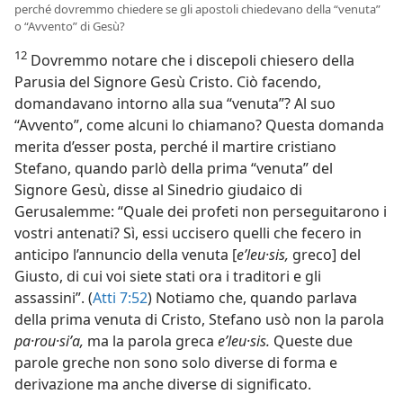
perché dovremmo chiedere se gli apostoli chiedevano della “venuta”
o “Avvento” di Gesù?
12
Dovremmo notare che i discepoli chiesero della
Parusia del Signore Gesù Cristo. Ciò facendo,
domandavano intorno alla sua “venuta”? Al suo
“Avvento”, come alcuni lo chiamano? Questa domanda
merita d’esser posta, perché il martire cristiano
Stefano, quando parlò della prima “venuta” del
Signore Gesù, disse al Sinedrio giudaico di
Gerusalemme: “Quale dei profeti non perseguitarono i
vostri antenati? Sì, essi uccisero quelli che fecero in
anticipo l’annuncio della venuta [
eʹleu·sis,
greco] del
Giusto, di cui voi siete stati ora i traditori e gli
assassini”. (
Atti 7:52
) Notiamo che, quando parlava
della prima venuta di Cristo, Stefano usò non la parola
pa·rou·siʹa,
ma la parola greca
eʹleu·sis.
Queste due
parole greche non sono solo diverse di forma e
derivazione ma anche diverse di significato.