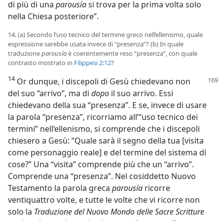
di più di una
parousía
si trova per la prima volta solo
nella Chiesa posteriore”.
14. (a) Secondo l’uso tecnico del termine greco nell’ellenismo, quale
espressione sarebbe usata invece di “presenza”? (b) In quale
traduzione
parousía
è coerentemente reso “presenza”, con quale
contrasto mostrato in
Filippesi 2:12
?
14
Or dunque, i discepoli di Gesù chiedevano non
del suo “arrivo”, ma di
dopo
il suo arrivo. Essi
chiedevano della sua “presenza”. E se, invece di usare
la parola “presenza”, ricorriamo all’“uso tecnico dei
termini” nell’ellenismo, si comprende che i discepoli
chiesero a Gesù: “Quale sarà il segno della tua [visita
come personaggio reale] e del termine del sistema di
cose?” Una “visita” comprende più che un “arrivo”.
Comprende una “presenza”. Nel cosiddetto Nuovo
Testamento la parola greca
parousía
ricorre
ventiquattro volte, e tutte le volte che vi ricorre non
solo la
Traduzione del Nuovo Mondo delle Sacre Scritture