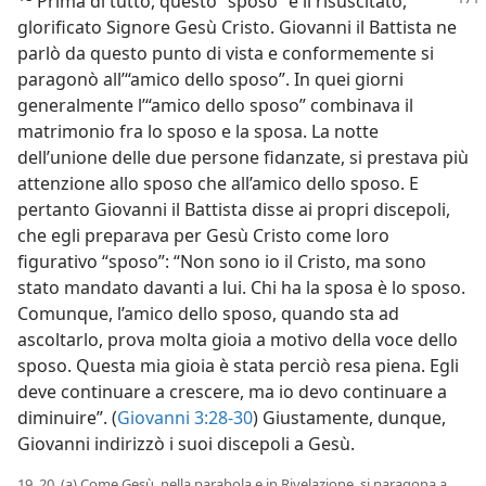
Prima di tutto, questo “sposo” è il risuscitato,
glorificato Signore Gesù Cristo. Giovanni il Battista ne
parlò da questo punto di vista e conformemente si
paragonò all’“amico dello sposo”. In quei giorni
generalmente l’“amico dello sposo” combinava il
matrimonio fra lo sposo e la sposa. La notte
dell’unione delle due persone fidanzate, si prestava più
attenzione allo sposo che all’amico dello sposo. E
pertanto Giovanni il Battista disse ai propri discepoli,
che egli preparava per Gesù Cristo come loro
figurativo “sposo”: “Non sono io il Cristo, ma sono
stato mandato davanti a lui. Chi ha la sposa è lo sposo.
Comunque, l’amico dello sposo, quando sta ad
ascoltarlo, prova molta gioia a motivo della voce dello
sposo. Questa mia gioia è stata perciò resa piena. Egli
deve continuare a crescere, ma io devo continuare a
diminuire”. (
Giovanni 3:28-30
) Giustamente, dunque,
Giovanni indirizzò i suoi discepoli a Gesù.
19, 20. (a) Come Gesù, nella parabola e in Rivelazione, si paragona a