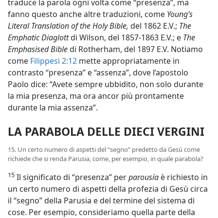
traduce la parola ogni volta come “presenza”, ma
fanno questo anche altre traduzioni, come
Young’s
Literal Translation of the Holy Bible,
del 1862 E.V.;
The
Emphatic Diaglott
di Wilson, del 1857-1863 E.V.; e
The
Emphasised Bible
di Rotherham, del 1897 E.V. Notiamo
come
Filippesi 2:12
mette appropriatamente in
contrasto “presenza” e “assenza”, dove l’apostolo
Paolo dice: “Avete sempre ubbidito, non solo durante
la mia presenza, ma ora ancor più prontamente
durante la mia assenza”.
LA PARABOLA DELLE DIECI VERGINI
15. Un certo numero di aspetti del “segno” predetto da Gesù come
richiede che si renda Parusia, come, per esempio, in quale parabola?
15
Il significato di “presenza” per
parousía
è richiesto in
un certo numero di aspetti della profezia di Gesù circa
il “segno” della Parusia e del termine del sistema di
cose. Per esempio, consideriamo quella parte della