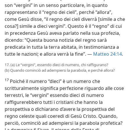
son “vergini” in un senso particolare, in quanto
rappresentano il “regno dei cieli”, perché “allora”,
come Gesù disse, “il regno dei cieli diverrà [simile a che
cosa?] simile a dieci vergini”. Questo è il “regno” di cui
in precedenza Gesù aveva parlato nella sua profezia,
dicendo: “Questa buona notizia del regno sarà
predicata in tutta la terra abitata, in testimonianza a
tutte le nazioni; e allora verrà la fine”. —
Matteo 24:14
.
17. (a) Le “vergini”, essendo dieci di numero, chi raffigurano?
(b) Quando cominciò ad adempiersi la parabola, e perché allora?
17
Poiché il numero “dieci” è un numero che
scritturalmente significa perfezione riguardo alle cose
terrestri, le “vergini” essendo dieci di numero
raffigurerebbero tutti i cristiani che hanno la
prospettiva o dichiarano d’avere la prospettiva del
regno celeste quali coeredi di Gesù Cristo. Quando,
perciò, cominciò ad adempiersi la parabola profetica?