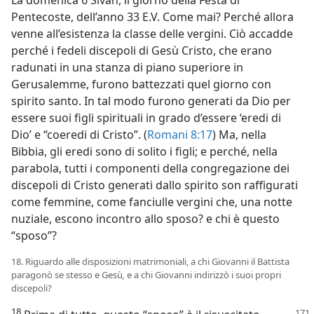
La domenica 6 Sivan, il giorno della Festa di
Pentecoste, dell’anno 33 E.V. Come mai? Perché allora
venne all’esistenza la classe delle vergini. Ciò accadde
perché i fedeli discepoli di Gesù Cristo, che erano
radunati in una stanza di piano superiore in
Gerusalemme, furono battezzati quel giorno con
spirito santo. In tal modo furono generati da Dio per
essere suoi figli spirituali in grado d’essere ‘eredi di
Dio’ e “coeredi di Cristo”. (
Romani 8:17
) Ma, nella
Bibbia, gli eredi sono di solito i figli; e perché, nella
parabola, tutti i componenti della congregazione dei
discepoli di Cristo generati dallo spirito son raffigurati
come femmine, come fanciulle vergini che, una notte
nuziale, escono incontro allo sposo? e chi è questo
“sposo”?
18. Riguardo alle disposizioni matrimoniali, a chi Giovanni il Battista
paragonò se stesso e Gesù
,
e a chi Giovanni indirizzò i suoi propri
discepoli?
18