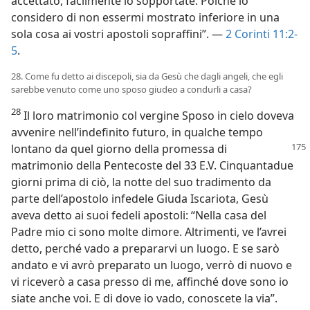
accettato, facilmente lo sopportate. Poiché io
considero di non essermi mostrato inferiore in una
sola cosa ai vostri apostoli sopraffini”. —
2 Corinti 11:2-
5
.
28. Come fu detto ai discepoli, sia da Gesù che dagli angeli, che egli
sarebbe venuto come uno sposo giudeo a condurli a casa?
28
Il loro matrimonio col vergine Sposo in cielo doveva
avvenire nell’indefinito futuro, in qualche tempo
lontano da
quel giorno della promessa di
matrimonio della Pentecoste del 33 E.V. Cinquantadue
giorni prima di ciò, la notte del suo tradimento da
parte dell’apostolo infedele Giuda Iscariota, Gesù
aveva detto ai suoi fedeli apostoli: “Nella casa del
Padre mio ci sono molte dimore. Altrimenti, ve l’avrei
detto, perché vado a prepararvi un luogo. E se sarò
andato e vi avrò preparato un luogo, verrò di nuovo e
vi riceverò a casa presso di me, affinché dove sono io
siate anche voi. E di dove io vado, conoscete la via”.