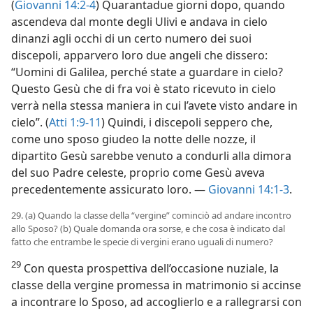
(
Giovanni 14:2-4
) Quarantadue giorni dopo, quando
ascendeva dal monte degli Ulivi e andava in cielo
dinanzi agli occhi di un certo numero dei suoi
discepoli, apparvero loro due angeli che dissero:
“Uomini di Galilea, perché state a guardare in cielo?
Questo Gesù che di fra voi è stato ricevuto in cielo
verrà nella stessa maniera in cui l’avete visto andare in
cielo”. (
Atti 1:9-11
) Quindi, i discepoli seppero che,
come uno sposo giudeo la notte delle nozze, il
dipartito Gesù sarebbe venuto a condurli alla dimora
del suo Padre celeste, proprio come Gesù aveva
precedentemente assicurato loro. —
Giovanni 14:1-3
.
29. (a) Quando la classe della “vergine” cominciò ad andare incontro
allo Sposo? (b) Quale domanda ora sorse, e che cosa è indicato dal
fatto che entrambe le specie di vergini erano uguali di numero?
29
Con questa prospettiva dell’occasione nuziale, la
classe della vergine promessa in matrimonio si accinse
a incontrare lo Sposo, ad accoglierlo e a rallegrarsi con