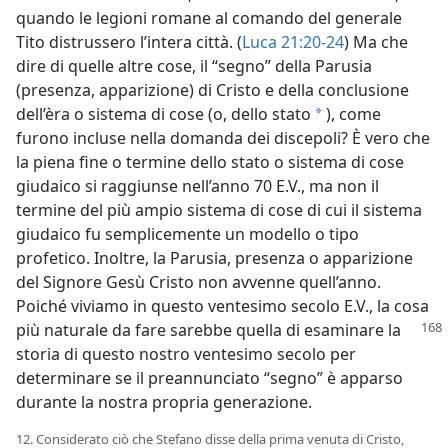
quando le legioni romane al comando del generale
Tito distrussero l’intera città. (
Luca 21:20-24
) Ma che
dire di quelle altre cose, il “segno” della Parusia
(presenza, apparizione) di Cristo e della conclusione
dell’èra o sistema di cose (o, dello stato
), come
a
furono incluse nella domanda dei discepoli? È vero che
la piena fine o termine dello stato o sistema di cose
giudaico si raggiunse nell’anno 70 E.V., ma non il
termine del più ampio sistema di cose di cui il sistema
giudaico fu semplicemente un modello o tipo
profetico. Inoltre, la Parusia, presenza o apparizione
del Signore Gesù Cristo non avvenne quell’anno.
Poiché viviamo in questo ventesimo secolo E.V., la cosa
più naturale da fare sarebbe quella di esaminare la
storia di questo nostro ventesimo secolo per
determinare se il preannunciato “segno” è apparso
durante la nostra propria generazione.
12. Considerato ciò che Stefano disse della prima venuta di Cristo,