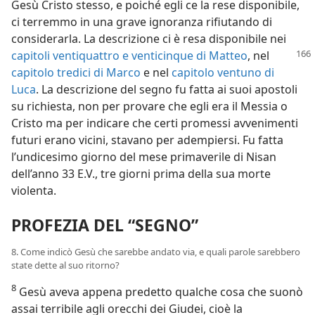
Gesù Cristo stesso, e poiché egli ce la rese disponibile,
ci terremmo in una grave ignoranza rifiutando di
considerarla. La descrizione ci è resa disponibile nei
capitoli
ventiquattro e
venticinque di Matteo
, nel
capitolo tredici di Marco
e nel
capitolo ventuno di
Luca
. La descrizione del segno fu fatta ai suoi apostoli
su richiesta, non per provare che egli era il Messia o
Cristo ma per indicare che certi promessi avvenimenti
futuri erano vicini, stavano per adempiersi. Fu fatta
l’undicesimo giorno del mese primaverile di Nisan
dell’anno 33 E.V., tre giorni prima della sua morte
violenta.
PROFEZIA DEL “SEGNO”
8. Come indicò Gesù che sarebbe andato via, e quali parole sarebbero
state dette al suo ritorno?
8
Gesù aveva appena predetto qualche cosa che suonò
assai terribile agli orecchi dei Giudei, cioè la