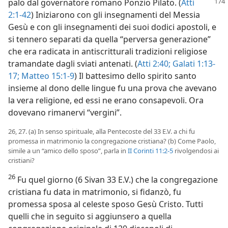
palo dal governatore
romano Ponzio Pilato. (
Atti
2:1-42
) Iniziarono con gli insegnamenti del Messia
Gesù e con gli insegnamenti dei suoi dodici apostoli, e
si tennero separati da quella “perversa generazione”
che era radicata in antiscritturali tradizioni religiose
tramandate dagli sviati antenati. (
Atti 2:40;
Galati 1:13-
17;
Matteo 15:1-9
) Il battesimo dello spirito santo
insieme al dono delle lingue fu una prova che avevano
la vera religione, ed essi ne erano consapevoli. Ora
dovevano rimanervi “vergini”.
26, 27. (a) In senso spirituale, alla Pentecoste del 33 E.V. a chi fu
promessa in matrimonio la congregazione cristiana? (b) Come Paolo,
simile a un “amico dello sposo”, parla in
II Corinti 11:2-5
rivolgendosi ai
cristiani?
26
Fu quel giorno (6 Sivan 33 E.V.) che la congregazione
cristiana fu data in matrimonio, si fidanzò, fu
promessa sposa al celeste sposo Gesù Cristo. Tutti
quelli che in seguito si aggiunsero a quella