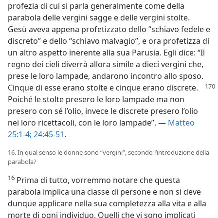
profezia di cui si parla generalmente come della
parabola delle vergini sagge e delle vergini stolte.
Gesù aveva appena profetizzato dello “schiavo fedele e
discreto” e dello “schiavo malvagio”, e ora profetizza di
un altro aspetto inerente alla sua Parusia. Egli dice: “Il
regno dei cieli diverrà allora simile a dieci vergini che,
prese le loro lampade, andarono incontro allo sposo.
Cinque di esse erano stolte e cinque erano discrete.
Poiché le stolte presero le loro lampade ma non
presero con sé l’olio, invece le discrete presero l’olio
nei loro ricettacoli, con le loro lampade”. —
Matteo
25:1-4;
24:45-51
.
16. In qual senso le donne sono “vergini”, secondo l’introduzione della
parabola?
16
Prima di tutto, vorremmo notare che questa
parabola implica una classe di persone e non si deve
dunque applicare nella sua completezza alla vita e alla
morte di ogni individuo. Quelli che vi sono implicati