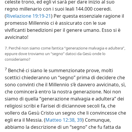
celeste trono, ed egli vi sarà per dare inizio al suo
regno millenario con i suoi leali 144.000 coeredi.
(
Rivelazione 19:19-21
) Per questa essenziale ragione il
promesso Millennio ci è assicurato con le sue
vivificanti benedizioni per il genere umano. Esso si è
avvicinato!
7. Perché non siamo come l’antica “generazione malvagia e adultera”,
eppure dove troviamo un “segno” datoci da Gesù onde lo
consideriamo?
7
Benché ci siano le summenzionate prove, molti
scettici chiederanno un “segno” prima di decidere che
sono convinti che il Millennio s’è davvero avvicinato, sì,
che comincerà entro la nostra generazione. Noi non
siamo di quella “generazione malvagia e adultera” dei
religiosi scribi e Farisei di diciannove secoli fa, che
vollero da Gesù Cristo un segno che li convincesse che
egli era il Messia. (
Matteo 12:38, 39
) Comunque,
abbiamo la descrizione di un “segno” che fu fatta da