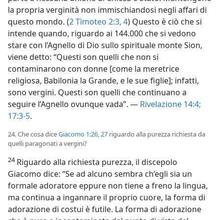
la propria verginità non immischiandosi negli affari di
questo mondo. (
2 Timoteo 2:3, 4
) Questo è ciò che si
intende quando, riguardo ai 144.000 che si vedono
stare con l’Agnello di Dio sullo spirituale monte Sion,
viene detto: “Questi son quelli che non si
contaminarono con donne [come la meretrice
religiosa, Babilonia la Grande, e le sue figlie]; infatti,
sono vergini. Questi son quelli che continuano a
seguire l’Agnello ovunque vada”. —
Rivelazione 14:4;
17:3-5
.
24. Che cosa dice
Giacomo 1:26, 27
riguardo alla purezza richiesta da
quelli paragonati a vergini?
24
Riguardo alla richiesta purezza, il discepolo
Giacomo dice: “Se ad alcuno sembra ch’egli sia un
formale adoratore eppure non tiene a freno la lingua,
ma continua a ingannare il proprio cuore, la forma di
adorazione di costui è futile. La forma di adorazione