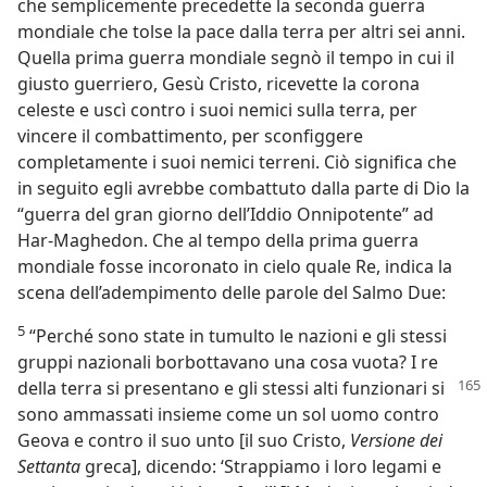
che semplicemente precedette la seconda guerra
mondiale che tolse la pace dalla terra per altri sei anni.
Quella prima guerra mondiale segnò il tempo in cui il
giusto guerriero, Gesù Cristo, ricevette la corona
celeste e uscì contro i suoi nemici sulla terra, per
vincere il combattimento, per sconfiggere
completamente i suoi nemici terreni. Ciò significa che
in seguito egli avrebbe combattuto dalla parte di Dio la
“guerra del gran giorno dell’Iddio Onnipotente” ad
Har-Maghedon. Che al tempo della prima guerra
mondiale fosse incoronato in cielo quale Re, indica la
scena dell’adempimento delle parole del Salmo Due:
5
“Perché sono state in tumulto le nazioni e gli stessi
gruppi nazionali borbottavano una cosa vuota? I re
della
terra si presentano e gli stessi alti funzionari si
sono ammassati insieme come un sol uomo contro
Geova e contro il suo unto [il suo Cristo,
Versione dei
Settanta
greca], dicendo: ‘Strappiamo i loro legami e