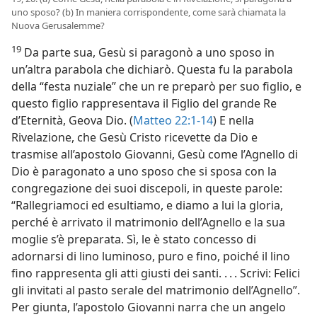
uno sposo? (b) In maniera corrispondente, come sarà chiamata la
Nuova Gerusalemme?
19
Da parte sua, Gesù si paragonò a uno sposo in
un’altra parabola che dichiarò. Questa fu la parabola
della “festa nuziale” che un re preparò per suo figlio, e
questo figlio rappresentava il Figlio del grande Re
d’Eternità, Geova Dio. (
Matteo 22:1-14
) E nella
Rivelazione, che Gesù Cristo ricevette da Dio e
trasmise all’apostolo Giovanni, Gesù come l’Agnello di
Dio è paragonato a uno sposo che si sposa con la
congregazione dei suoi discepoli, in queste parole:
“Rallegriamoci ed esultiamo, e diamo a lui la gloria,
perché è arrivato il matrimonio dell’Agnello e la sua
moglie s’è preparata. Sì, le è stato concesso di
adornarsi di lino luminoso, puro e fino, poiché il lino
fino rappresenta gli atti giusti dei santi. . . . Scrivi: Felici
gli invitati al pasto serale del matrimonio dell’Agnello”.
Per giunta, l’apostolo Giovanni narra che un angelo