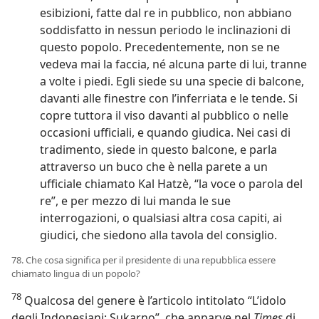
esibizioni, fatte dal re in pubblico, non abbiano
soddisfatto in nessun periodo le inclinazioni di
questo popolo. Precedentemente, non se ne
vedeva mai la faccia, né alcuna parte di lui, tranne
a volte i piedi. Egli siede su una specie di balcone,
davanti alle finestre con l’inferriata e le tende. Si
copre tuttora il viso davanti al pubblico o nelle
occasioni ufficiali, e quando giudica. Nei casi di
tradimento, siede in questo balcone, e parla
attraverso un buco che è nella parete a un
ufficiale chiamato Kal Hatzè, “la voce o parola del
re”, e per mezzo di lui manda le sue
interrogazioni, o qualsiasi altra cosa capiti, ai
giudici, che siedono alla tavola del consiglio.
78. Che cosa significa per il presidente di una repubblica essere
chiamato lingua di un popolo?
78
Qualcosa del genere è l’articolo intitolato “L’idolo
degli Indonesiani: Sukarno”, che apparve nel
Times
di