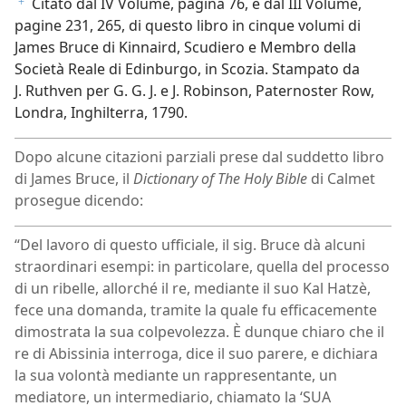
Citato dal IV Volume, pagina 76, e dal III Volume,
f
pagine 231, 265, di questo libro in cinque volumi di
James Bruce di Kinnaird, Scudiero e Membro della
Società Reale di Edinburgo, in Scozia. Stampato da
J. Ruthven per G. G. J. e J. Robinson, Paternoster Row,
Londra, Inghilterra, 1790.
Dopo alcune citazioni parziali prese dal suddetto libro
di James Bruce, il
Dictionary of The Holy Bible
di Calmet
prosegue dicendo:
“Del lavoro di questo ufficiale, il sig. Bruce dà alcuni
straordinari esempi: in particolare, quella del processo
di un ribelle, allorché il re, mediante il suo Kal Hatzè,
fece una domanda, tramite la quale fu efficacemente
dimostrata la sua colpevolezza. È dunque chiaro che il
re di Abissinia interroga, dice il suo parere, e dichiara
la sua volontà mediante un rappresentante, un
mediatore, un intermediario, chiamato la ‘SUA