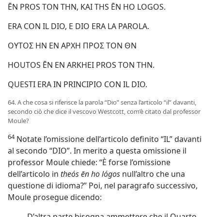
ĒN PROS TON THN, KAI THS ĒN HO LOGOS.
ERA CON IL DIO, E DIO ERA LA PAROLA.
ΟΥΤΟΣ ΗΝ ΕΝ ΑΡΧΗ ΠΡΟΣ ΤΟΝ ΘΝ
HOUTOS ĒN EN ARKHEI PROS TON THN.
QUESTI ERA IN PRINCIPIO CON IL DIO.
64. A che cosa si riferisce la parola “Dio” senza l’articolo “il” davanti,
secondo ciò che dice il vescovo Westcott, com’è citato dal professor
Moule?
64
Notate l’omissione dell’articolo definito “IL” davanti
al secondo “DIO”. In merito a questa omissione il
professor Moule chiede: “È forse l’omissione
dell’articolo in
theós ēn ho lógos
null’altro che una
questione di idioma?” Poi, nel paragrafo successivo,
Moule prosegue dicendo:
D’altra parte bisogna ammettere che il Quarto