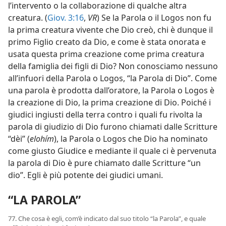
l’intervento o la collaborazione di qualche altra
creatura. (
Giov. 3:16
,
VR
) Se la Parola o il Logos non fu
la prima creatura vivente che Dio creò, chi è dunque il
primo Figlio creato da Dio, e come è stata onorata e
usata questa prima creazione come prima creatura
della famiglia dei figli di Dio? Non conosciamo nessuno
all’infuori della Parola o Logos, “la Parola di Dio”. Come
una parola è prodotta dall’oratore, la Parola o Logos è
la creazione di Dio, la prima creazione di Dio. Poiché i
giudici ingiusti della terra contro i quali fu rivolta la
parola di giudizio di Dio furono chiamati dalle Scritture
“dèi” (
elohím
), la Parola o Logos che Dio ha nominato
come giusto Giudice e mediante il quale ci è pervenuta
la parola di Dio è pure chiamato dalle Scritture “un
dio”. Egli è più potente dei giudici umani.
“LA PAROLA”
77. Che cosa è egli, com’è indicato dal suo titolo “la Parola”, e quale