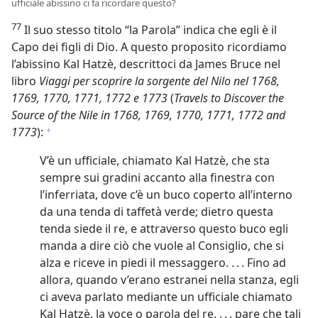
ufficiale abissino ci fa ricordare questo?
77
Il suo stesso titolo “la Parola” indica che egli è il
Capo dei figli di Dio. A questo proposito ricordiamo
l’abissino Kal Hatzè, descrittoci da James Bruce nel
libro
Viaggi per scoprire la sorgente del Nilo nel 1768,
1769, 1770, 1771, 1772 e 1773
(
Travels to Discover the
Source of the Nile in 1768, 1769, 1770, 1771, 1772 and
1773
):
f
V’è un ufficiale, chiamato Kal Hatzè, che sta
sempre sui gradini accanto alla finestra con
l’inferriata, dove c’è un buco coperto all’interno
da una tenda di taffetà verde; dietro questa
tenda siede il re, e attraverso questo buco egli
manda a dire ciò che vuole al Consiglio, che si
alza e riceve in piedi il messaggero. . . . Fino ad
allora, quando v’erano estranei nella stanza, egli
ci aveva parlato mediante un ufficiale chiamato
Kal Hatzè, la voce o parola del re. . . . pare che tali