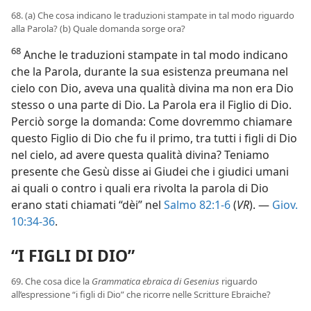
68. (a) Che cosa indicano le traduzioni stampate in tal modo riguardo
alla Parola? (b) Quale domanda sorge ora?
68
Anche le traduzioni stampate in tal modo indicano
che la Parola, durante la sua esistenza preumana nel
cielo con Dio, aveva una qualità divina ma non era Dio
stesso o una parte di Dio. La Parola era il Figlio di Dio.
Perciò sorge la domanda: Come dovremmo chiamare
questo Figlio di Dio che fu il primo, tra tutti i figli di Dio
nel cielo, ad avere questa qualità divina? Teniamo
presente che Gesù disse ai Giudei che i giudici umani
ai quali o contro i quali era rivolta la parola di Dio
erano stati chiamati “dèi” nel
Salmo 82:1-6
(
VR
). —
Giov.
10:34-36
.
“I FIGLI DI DIO”
69. Che cosa dice la
Grammatica ebraica di Gesenius
riguardo
all’espressione “i figli di Dio” che ricorre nelle Scritture Ebraiche?