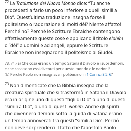
72
La
Traduzione del Nuovo Mondo
dice: “Tu anche
procedesti a farlo un poco inferiore a quelli simili a
Dio”. Quest’ultima traduzione insegna forse il
politeismo o l’adorazione di molti dèi? Niente affatto!
Perché no? Perché le Scritture Ebraiche contengono
effettivamente queste cose e applicano il titolo
elohím
o “dèi” a uomini e ad angeli, eppure le Scritture
Ebraiche non insegnarono il politeismo ai Giudei.
73, 74. (a) Che cosa erano un tempo Satana il Diavolo e i suoi demoni,
e che cosa sono essi divenuti per questo mondo e le nazioni?
(b) Perché Paolo non insegnava il politeismo in
1 Corinzi 8:5, 6
?
73
Non dimenticate che la Bibbia insegna che la
creatura spirituale che si trasformò in Satana il Diavolo
era in origine uno di questi “figli di Dio” o uno di questi
“simili a Dio”, o uno di questi
elohím.
Anche gli spiriti
che divennero demoni sotto la guida di Satana erano
un tempo annoverati tra questi “simili a Dio”. Perciò
non deve sorprenderci il fatto che l’apostolo Paolo