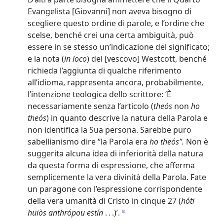
Evangelista [Giovanni] non aveva bisogno di
scegliere questo ordine di parole, e l’ordine che
scelse, benché crei una certa ambiguità, può
essere in se stesso un’indicazione del significato;
e la nota (
in loco
) del [vescovo] Westcott, benché
richieda l’aggiunta di qualche riferimento
all’idioma, rappresenta ancora, probabilmente,
l’intenzione teologica dello scrittore: ‘È
necessariamente senza l’articolo (
theós
non
ho
theós
) in quanto descrive la natura della Parola e
non identifica la Sua persona. Sarebbe puro
sabellianismo dire “la Parola era
ho theós”.
Non è
suggerita alcuna idea di inferiorità della natura
da questa forma di espressione, che afferma
semplicemente la vera divinità della Parola. Fate
un paragone con l’espressione corrispondente
della vera umanità di Cristo in cinque 27 (
hóti
huiòs anthrópou estín
. . .)’.
d