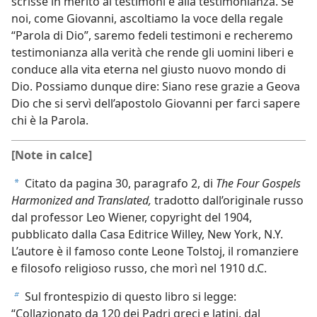
scrisse in merito ai testimoni e alla testimonianza. Se
noi, come Giovanni, ascoltiamo la voce della regale
“Parola di Dio”, saremo fedeli testimoni e recheremo
testimonianza alla verità che rende gli uomini liberi e
conduce alla vita eterna nel giusto nuovo mondo di
Dio. Possiamo dunque dire: Siano rese grazie a Geova
Dio che si servì dell’apostolo Giovanni per farci sapere
chi è la Parola.
[Note in calce]
Citato da pagina 30, paragrafo 2, di
The Four Gospels
a
Harmonized and Translated,
tradotto dall’originale russo
dal professor Leo Wiener, copyright del 1904,
pubblicato dalla Casa Editrice Willey, New York, N.Y.
L’autore è il famoso conte Leone Tolstoj, il romanziere
e filosofo religioso russo, che morì nel 1910 d.C.
Sul frontespizio di questo libro si legge:
b
“Collazionato da 120 dei Padri greci e latini, dal