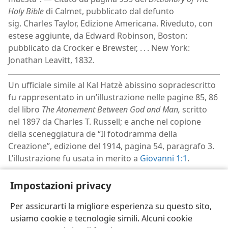
Holy Bible
di Calmet, pubblicato dal defunto
sig. Charles Taylor, Edizione Americana. Riveduto, con
estese aggiunte, da Edward Robinson, Boston:
pubblicato da Crocker e Brewster, . . . New York:
Jonathan Leavitt, 1832.
Un ufficiale simile al Kal Hatzè abissino sopradescritto
fu rappresentato in un’illustrazione nelle pagine 85, 86
del libro
The Atonement Between God and Man,
scritto
nel 1897 da Charles T. Russell; e anche nel copione
della sceneggiatura de “Il fotodramma della
Creazione”, edizione del 1914, pagina 54, paragrafo 3.
L’illustrazione fu usata in merito a
Giovanni 1:1
.
La traduzione (anche se in forma di manoscritto) di
g
Impostazioni privacy
S. T. Byington rende
Giovanni 1:18
: “Nessuno ha mai
veduto Dio; un Unigenito Dio, colui che è nel seno del
Per assicurarti la migliore esperienza su questo sito,
Padre, egli l’ha fatto conoscere”.
usiamo cookie e tecnologie simili. Alcuni cookie