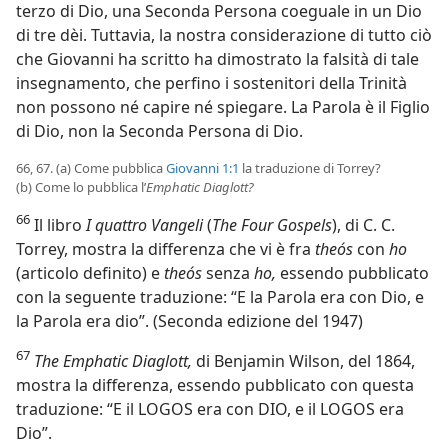
terzo di Dio, una Seconda Persona coeguale in un Dio
di tre dèi. Tuttavia, la nostra considerazione di tutto ciò
che Giovanni ha scritto ha dimostrato la falsità di tale
insegnamento, che perfino i sostenitori della Trinità
non possono né capire né spiegare. La Parola è il Figlio
di Dio, non la Seconda Persona di Dio.
66, 67. (a) Come pubblica
Giovanni 1:1
la traduzione di Torrey?
(b) Come lo pubblica l’
Emphatic Diaglott?
66
Il libro
I quattro Vangeli
(
The Four Gospels
), di C. C.
Torrey, mostra la differenza che vi è fra
theós
con
ho
(articolo definito) e
theós
senza
ho,
essendo pubblicato
con la seguente traduzione: “E la Parola era con Dio, e
la Parola era dio”. (Seconda edizione del 1947)
67
The Emphatic Diaglott,
di Benjamin Wilson, del 1864,
mostra la differenza, essendo pubblicato con questa
traduzione: “E il LOGOS era con DIO, e il LOGOS era
Dio”.