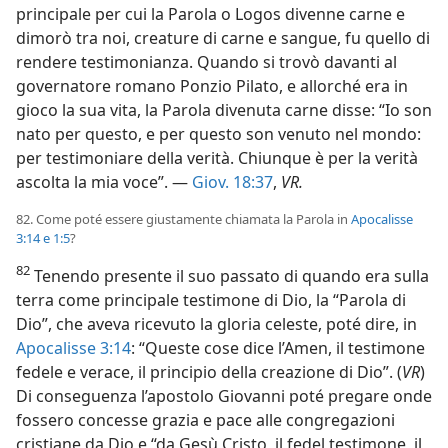
principale per cui la Parola o Logos divenne carne e
dimorò tra noi, creature di carne e sangue, fu quello di
rendere testimonianza. Quando si trovò davanti al
governatore romano Ponzio Pilato, e allorché era in
gioco la sua vita, la Parola divenuta carne disse: “Io son
nato per questo, e per questo son venuto nel mondo:
per testimoniare della verità. Chiunque è per la verità
ascolta la mia voce”. —
Giov. 18:37
,
VR.
82. Come poté essere giustamente chiamata la Parola in
Apocalisse
3:14 e
1:5
?
82
Tenendo presente il suo passato di quando era sulla
terra come principale testimone di Dio, la “Parola di
Dio”, che aveva ricevuto la gloria celeste, poté dire, in
Apocalisse 3:14
: “Queste cose dice l’Amen, il testimone
fedele e verace, il principio della creazione di Dio”. (
VR
)
Di conseguenza l’apostolo Giovanni poté pregare onde
fossero concesse grazia e pace alle congregazioni
cristiane da Dio e “da Gesù Cristo, il fedel testimone, il