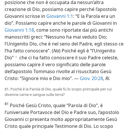
posizione che non è occupata da nessun’altra
creazione di Dio, possiamo capire perché l’apostolo
Giovanni scrisse in
Giovanni 1:1
: “E la Parola era un
dio”. Possiamo capire anche le parole di Giovanni in
Giovanni 1:18
, come sono riportate dai più antichi
manoscritti greci: “Nessuno ha mai veduto Dio;
l’Unigenito Dio, che è nel seno del Padre, egli stesso ce
l’ha fatto conoscere”. (
Na
) Poiché egli è “l’Unigenito
Dio”
che ci ha fatto conoscere il suo Padre celeste,
g
possiamo capire il vero significato delle parole
dell’apostolo Tommaso rivolte al risuscitato Gesù
Cristo: “Signore mio e Dio mio”. —
Giov. 20:28
,
Ri.
81. Poiché è la Parola di Dio, quale fu lo scopo principale per cui
divenne carne e sangue sulla terra?
81
Poiché Gesù Cristo, quale “Parola di Dio”, è
l’universale Portavoce del Dio e Padre suo, l’apostolo
Giovanni ci presenta molto appropriatamente Gesù
Cristo quale principale Testimone di Dio. Lo scopo