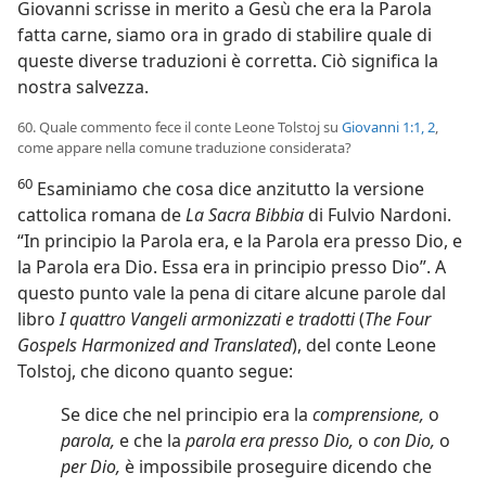
Giovanni scrisse in merito a Gesù che era la Parola
fatta carne, siamo ora in grado di stabilire quale di
queste diverse traduzioni è corretta. Ciò significa la
nostra salvezza.
60. Quale commento fece il conte Leone Tolstoj su
Giovanni 1:1, 2
,
come appare nella comune traduzione considerata?
60
Esaminiamo che cosa dice anzitutto la versione
cattolica romana de
La Sacra Bibbia
di Fulvio Nardoni.
“In principio la Parola era, e la Parola era presso Dio, e
la Parola era Dio. Essa era in principio presso Dio”. A
questo punto vale la pena di citare alcune parole dal
libro
I quattro Vangeli armonizzati e tradotti
(
The Four
Gospels Harmonized and Translated
), del conte Leone
Tolstoj, che dicono quanto segue:
Se dice che nel principio era la
comprensione,
o
parola,
e che la
parola era presso Dio,
o
con Dio,
o
per Dio,
è impossibile proseguire dicendo che