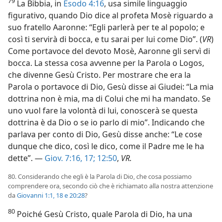
79
La Bibbia, in
Esodo 4:16
, usa simile linguaggio
figurativo, quando Dio dice al profeta Mosè riguardo a
suo fratello Aaronne: “Egli parlerà per te al popolo; e
così ti servirà di bocca, e tu sarai per lui come Dio”. (
VR
)
Come portavoce del devoto Mosè, Aaronne gli servì di
bocca. La stessa cosa avvenne per la Parola o Logos,
che divenne Gesù Cristo. Per mostrare che era la
Parola o portavoce di Dio, Gesù disse ai Giudei: “La mia
dottrina non è mia, ma di Colui che mi ha mandato. Se
uno vuol fare la volontà di lui, conoscerà se questa
dottrina è da Dio o se io parlo di mio”. Indicando che
parlava per conto di Dio, Gesù disse anche: “Le cose
dunque che dico, così le dico, come il Padre me le ha
dette”. —
Giov. 7:16, 17;
12:50
,
VR.
80. Considerando che egli è la Parola di Dio, che cosa possiamo
comprendere ora, secondo ciò che è richiamato alla nostra attenzione
da
Giovanni 1:1,
18 e
20:28
?
80
Poiché Gesù Cristo, quale Parola di Dio, ha una