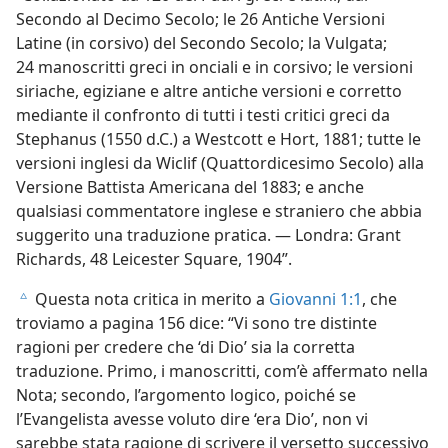
Secondo al Decimo Secolo; le 26 Antiche Versioni
Latine (in corsivo) del Secondo Secolo; la Vulgata;
24 manoscritti greci in onciali e in corsivo; le versioni
siriache, egiziane e altre antiche versioni e corretto
mediante il confronto di tutti i testi critici greci da
Stephanus (1550 d.C.) a Westcott e Hort, 1881; tutte le
versioni inglesi da Wiclif (Quattordicesimo Secolo) alla
Versione Battista Americana del 1883; e anche
qualsiasi commentatore inglese e straniero che abbia
suggerito una traduzione pratica. — Londra: Grant
Richards, 48 Leicester Square, 1904”.
Questa nota critica in merito a
Giovanni 1:1
, che
c
troviamo a pagina 156 dice: “Vi sono tre distinte
ragioni per credere che ‘di Dio’ sia la corretta
traduzione. Primo, i manoscritti, com’è affermato nella
Nota; secondo, l’argomento logico, poiché se
l’Evangelista avesse voluto dire ‘era Dio’, non vi
sarebbe stata ragione di scrivere il versetto successivo