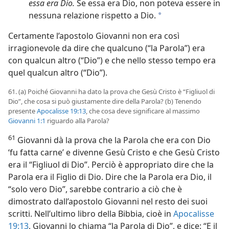
essa era Dio.
Se essa era Dio, non poteva essere in
nessuna relazione rispetto a Dio.
a
Certamente l’apostolo Giovanni non era così
irragionevole da dire che qualcuno (“la Parola”) era
con qualcun altro (“Dio”) e che nello stesso tempo era
quel qualcun altro (“Dio”).
61. (a) Poiché Giovanni ha dato la prova che Gesù Cristo è “Figliuol di
Dio”, che cosa si può giustamente dire della Parola? (b) Tenendo
presente
Apocalisse 19:13
, che cosa deve significare al massimo
Giovanni 1:1
riguardo alla Parola?
61
Giovanni dà la prova che la Parola che era con Dio
‘fu fatta carne’ e divenne Gesù Cristo e che Gesù Cristo
era il “Figliuol di Dio”. Perciò è appropriato dire che la
Parola era il Figlio di Dio. Dire che la Parola era Dio, il
“solo vero Dio”, sarebbe contrario a ciò che è
dimostrato dall’apostolo Giovanni nel resto dei suoi
scritti. Nell’ultimo libro della Bibbia, cioè in
Apocalisse
19:13
, Giovanni lo chiama “la Parola di Dio”, e dice: “E
il