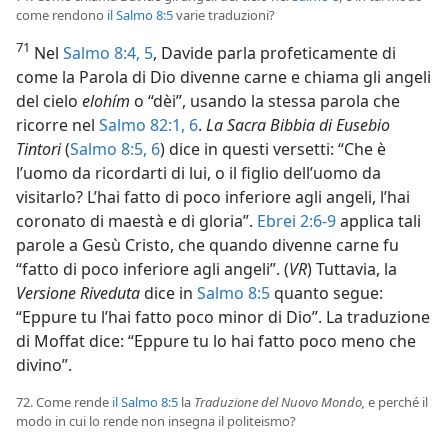
come rendono
il Salmo 8:5
varie traduzioni?
71
Nel
Salmo 8:4, 5
, Davide parla profeticamente di
come la Parola di Dio divenne carne e chiama gli angeli
del cielo
elohím
o “dèi”, usando la stessa parola che
ricorre nel
Salmo 82:1,
6
.
La Sacra Bibbia di Eusebio
Tintori
(
Salmo 8:5, 6
) dice in questi versetti: “Che è
l’uomo da ricordarti di lui, o il figlio dell’uomo da
visitarlo? L’hai fatto di poco inferiore agli angeli, l’hai
coronato di maestà e di gloria”.
Ebrei 2:6-9
applica tali
parole a Gesù Cristo, che quando divenne carne fu
“fatto di poco inferiore agli angeli”. (
VR
) Tuttavia, la
Versione Riveduta
dice in
Salmo 8:5
quanto segue:
“Eppure tu l’hai fatto poco minor di Dio”. La traduzione
di Moffat dice: “Eppure tu lo hai fatto poco meno che
divino”.
72. Come rende
il Salmo 8:5
la
Traduzione del Nuovo Mondo,
e perché il
modo in cui lo rende non insegna il politeismo?