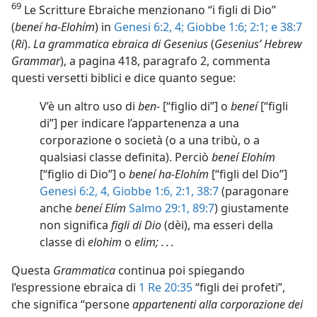
69
Le Scritture Ebraiche menzionano “i figli di Dio”
(
beneí ha-Elohím
) in
Genesi 6:2,
4;
Giobbe 1:6;
2:1;
e 38:7
(
Ri
).
La grammatica ebraica di Gesenius
(
Gesenius’ Hebrew
Grammar
), a pagina 418, paragrafo 2, commenta
questi versetti biblici e dice quanto segue:
V’è un altro uso di
ben
- [“figlio di”] o
beneí
[“figli
di”] per indicare l’appartenenza a una
corporazione o società (o a una tribù, o a
qualsiasi classe definita). Perciò
beneí Elohím
[“figlio di Dio”] o
beneí ha-Elohím
[“figli del Dio”]
Genesi 6:2,
4,
Giobbe 1:6,
2:1,
38:7
(paragonare
anche
beneí Elím
Salmo 29:1,
89:7
) giustamente
non significa
figli di Dio
(dèi), ma esseri della
classe di
elohim
o
elim; . . .
Questa
Grammatica
continua poi spiegando
l’espressione ebraica di
1 Re 20:35
“figli dei profeti”,
che significa “persone
appartenenti alla corporazione dei