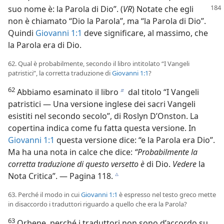
suo nome è: la Parola di Dio”. (
VR
) Notate che egli
non è chiamato “Dio la Parola”, ma “la Parola di Dio”.
Quindi
Giovanni 1:1
deve significare, al massimo, che
la Parola era di Dio.
62. Qual è probabilmente, secondo il libro intitolato “I Vangeli
patristici”, la corretta traduzione di
Giovanni 1:1
?
62
Abbiamo esaminato il libro
dal titolo “I Vangeli
b
patristici — Una versione inglese dei sacri Vangeli
esistiti nel secondo secolo”, di Roslyn D’Onston. La
copertina indica come fu fatta questa versione. In
Giovanni 1:1
questa versione dice: “e la Parola era Dio”.
Ma ha una nota in calce che dice:
“Probabilmente la
corretta traduzione di questo versetto è
di Dio.
Vedere
la
Nota Critica”. — Pagina 118.
c
63. Perché il modo in cui
Giovanni 1:1
è espresso nel testo greco mette
in disaccordo i traduttori riguardo a quello che era la Parola?
63
Orbene, perché i traduttori non sono d’accordo su