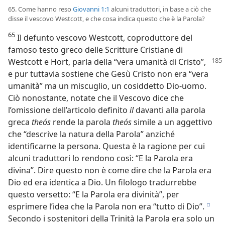
65. Come hanno reso
Giovanni 1:1
alcuni traduttori, in base a ciò che
disse il vescovo Westcott, e che cosa indica questo che è la Parola?
65
Il defunto vescovo Westcott, coproduttore del
famoso testo greco delle Scritture Cristiane di
Westcott e Hort, parla
della “vera umanità di Cristo”,
e pur tuttavia sostiene che Gesù Cristo non era “vera
umanità” ma un miscuglio, un cosiddetto Dio-uomo.
Ciò nonostante, notate che il Vescovo dice che
l’omissione dell’articolo definito
il
davanti alla parola
greca
theós
rende la parola
theós
simile a un aggettivo
che “descrive la natura della Parola” anziché
identificarne la persona. Questa è la ragione per cui
alcuni traduttori lo rendono così: “E la Parola era
divina”. Dire questo non è come dire che la Parola era
Dio ed era identica a Dio. Un filologo tradurrebbe
questo versetto: “E la Parola era divinità”, per
esprimere l’idea che la Parola non era “tutto di Dio”.
e
Secondo i sostenitori della Trinità la Parola era solo un