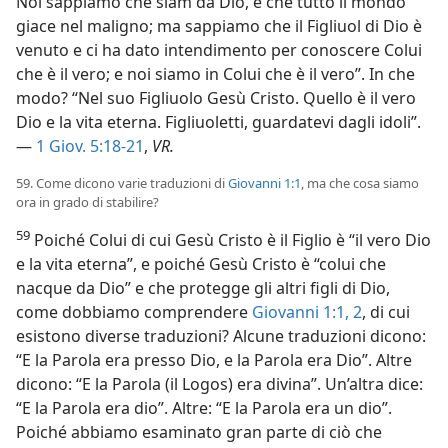
Noi sappiamo che siam da Dio, e che tutto il mondo
giace nel maligno; ma sappiamo che il Figliuol di Dio è
venuto e ci ha dato intendimento per conoscere Colui
che è il vero; e noi siamo in Colui che è il vero”. In che
modo? “Nel suo Figliuolo Gesù Cristo. Quello è il vero
Dio e la vita eterna. Figliuoletti, guardatevi dagli idoli”.
—
1 Giov. 5:18-21
,
VR.
59. Come dicono varie traduzioni di
Giovanni 1:1
, ma che cosa siamo
ora in grado di stabilire?
59
Poiché Colui di cui Gesù Cristo è il Figlio è “il vero Dio
e la vita eterna”, e poiché Gesù Cristo è “colui che
nacque da Dio” e che protegge gli altri figli di Dio,
come dobbiamo comprendere
Giovanni 1:1, 2
, di cui
esistono diverse traduzioni? Alcune traduzioni dicono:
“E la Parola era presso Dio, e la Parola era Dio”. Altre
dicono: “E la Parola (il Logos) era divina”. Un’altra dice:
“E la Parola era dio”. Altre: “E la Parola era un dio”.
Poiché abbiamo esaminato gran parte di ciò che