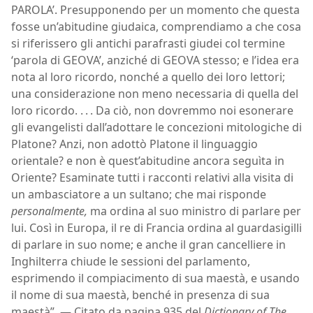
PAROLA’. Presupponendo per un momento che questa
fosse un’abitudine giudaica, comprendiamo a che cosa
si riferissero gli antichi parafrasti giudei col termine
‘parola di GEOVA’, anziché di GEOVA stesso; e l’idea era
nota al loro ricordo, nonché a quello dei loro lettori;
una considerazione non meno necessaria di quella del
loro ricordo. . . . Da ciò, non dovremmo noi esonerare
gli evangelisti dall’adottare le concezioni mitologiche di
Platone? Anzi, non adottò Platone il linguaggio
orientale? e non è quest’abitudine ancora seguìta in
Oriente? Esaminate tutti i racconti relativi alla visita di
un ambasciatore a un sultano; che mai risponde
personalmente,
ma ordina al suo ministro di parlare per
lui. Così in Europa, il re di Francia ordina al guardasigilli
di parlare in suo nome; e anche il gran cancelliere in
Inghilterra chiude le sessioni del parlamento,
esprimendo il compiacimento di sua maestà, e usando
il nome di sua maestà, benché in presenza di sua
maestà”. — Citato da pagina 935 del
Dictionary of The