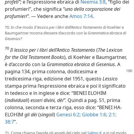
profeti”;
e l’espressione ebraica di
Neemia 3:8
, “figlio dei
profumieri”, che significa
“uno della corporazione dei
profumieri”.
— Vedere anche
Amos 7:14
.
70. In che modo
Il lessico per i libri dell’Antico Testamento
di Koehler e
Baumgartner mostra d’essere d’accordo con la
Grammatica ebraica di
Gesenius?
70
Il lessico per i libri dell’Antico Testamento
(
The Lexicon
for the Old Testament Books
), di Koehler e Baumgartner,
è d’accordo con la
Grammatica ebraica di Gesenius.
A
pagina 134, prima colonna,
dodicesima e
tredicesima riga, edizione del 1951, questo
Lessico
stampa prima l’espressione ebraica e poi il significato
in tedesco e in inglese e dice: “BENEI ELOHIM
(
individuali
)
esseri divini, dèi”.
Quindi a pag. 51, prima
colonna, seconda e terza riga, esso dice: “BENEI HA-
ELOHIM
gli dèi
(
singoli
)
Genesi 6:2;
Giobbe 1:6;
2:1;
38:7
”.
71. Come chiama Davide gli angeli del cielo nel
Salmo 8
, e in tal modo