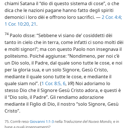
chiami Satana il “dio di questo sistema di cose”, o che
dica che le nazioni pagane hanno fatto degli spiriti
demonici i loro dèi e offrono loro sacrifici. —
2 Cor. 4:4;
1 Cor. 10:20, 21
.
74
Paolo disse: “Sebbene vi siano de’ cosiddetti dèi
tanto in cielo che in terra, come infatti ci sono molti dèi
e molti signori”; ma con questo Paolo non insegnava il
politeismo. Poiché aggiunse: “Nondimeno, per noi c’è
un Dio solo, il Padre, dal quale sono tutte le cose, e noi
per la gloria sua, e un solo Signore, Gesù Cristo,
mediante il quale sono tutte le cose, e mediante il
quale siam noi”. (
1 Cor. 8:5, 6
,
VR
) Noi adoriamo lo
stesso Dio che il Signore Gesù Cristo adora, e questi è
il “Dio solo, il Padre”. Gli rendiamo adorazione
mediante il Figlio di Dio, il nostro “solo Signore, Gesù
Cristo”.
75. Com’è reso
Giovanni 1:1-3
nella
Traduzione del Nuovo Mondo,
e in
base a quali insegnamenti?