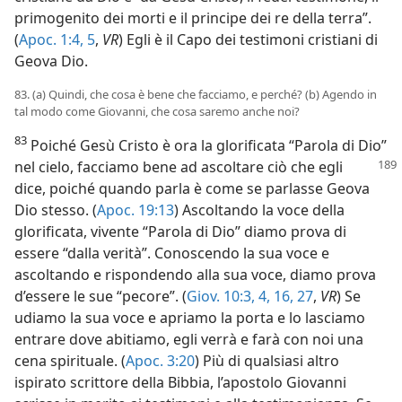
primogenito dei morti e il principe dei re della terra”.
(
Apoc. 1:4, 5
,
VR
) Egli è il Capo dei testimoni cristiani di
Geova Dio.
83. (a) Quindi, che cosa è bene che facciamo, e perché? (b) Agendo in
tal modo come Giovanni, che cosa saremo anche noi?
83
Poiché Gesù Cristo è ora la glorificata “Parola di Dio”
nel cielo, facciamo bene
ad ascoltare ciò che egli
dice, poiché quando parla è come se parlasse Geova
Dio stesso. (
Apoc. 19:13
) Ascoltando la voce della
glorificata, vivente “Parola di Dio” diamo prova di
essere “dalla verità”. Conoscendo la sua voce e
ascoltando e rispondendo alla sua voce, diamo prova
d’essere le sue “pecore”. (
Giov. 10:3, 4,
16,
27
,
VR
) Se
udiamo la sua voce e apriamo la porta e lo lasciamo
entrare dove abitiamo, egli verrà e farà con noi una
cena spirituale. (
Apoc. 3:20
) Più di qualsiasi altro
ispirato scrittore della Bibbia, l’apostolo Giovanni