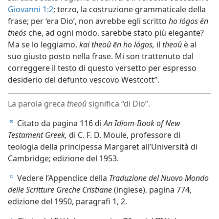
Giovanni 1:2
; terzo, la costruzione grammaticale della
frase; per ‘era Dio’, non avrebbe egli scritto
ho lógos ēn
theós
che, ad ogni modo, sarebbe stato più elegante?
Ma se lo leggiamo,
kai theoû ēn ho lógos,
il
theoû
è al
suo giusto posto nella frase. Mi son trattenuto dal
correggere il testo di questo versetto per espresso
desiderio del defunto vescovo Westcott”.
La parola greca
theoû
significa “di Dio”.
Citato da pagina 116 di
An Idiom-Book of New
d
Testament Greek,
di C. F. D. Moule, professore di
teologia della principessa Margaret all’Università di
Cambridge; edizione del 1953.
Vedere l’Appendice della
Traduzione del Nuovo Mondo
e
delle Scritture Greche Cristiane
(inglese), pagina 774,
edizione del 1950, paragrafi 1, 2.