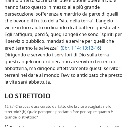
hanno offerto sacrifici di lode e buone opere a Dio e
hanno fatto questo in mezzo alla più grande
persecuzione, sofferenza e martirio da parte di quelli
che bevono il frutto della “vite della terra”. L’angelo
viene in loro aiuto ordinando di abbattere questa vite.
Egli raffigura, perciò, quegli angeli che sono “spiriti per
il servizio pubblico, mandati a servire per quelli che
erediteranno la salvezza”. (
Ebr. 1:14;
13:12-16
)
Dirigendo e servendo i servitori di Dio sulla terra
questi angeli non ordineranno ai servitori terreni di
abbatterla, ma dirigono effettivamente questi servitori
terreni nel dare al mondo l’avviso anticipato che presto
la vite sarà abbattuta.
LO STRETTOIO
12. (a) Che cosa è assicurato dal fatto che la vite è scagliata nello
strettoio? (b) Quale paragone possiamo fare per capire quanto è
grande lo strettoio?
12