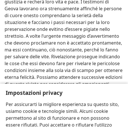
giustizia e recherà loro vita e pace. I testimoni di
Geova lavorano ora strenuamente affinché le persone
di cuore onesto comprendano la serietà della
situazione e facciano i passi necessari per la loro
preservazione onde evitino d’essere pigiate nello
strettoio. A volte l’urgente messaggio d’avvertimento
che devono proclamare non è accettato prontamente,
ma essi continuano, ciò nonostante, perché lo fanno
per salvare delle vite. Rivelazione prosegue indicando
le cose che essi devono fare per rivelare le pericolose
condizioni insieme alla sola via di scampo per ottenere
eterna felicità. Possiamo attendere successive edizioni
di questa rivista per considerare gli emozionanti
capitoli quindicesimo e sedicesimo di Rivelazione.
Impostazioni privacy
Per assicurarti la migliore esperienza su questo sito,
usiamo cookie e tecnologie simili. Alcuni cookie
permettono al sito di funzionare e non possono
essere rifiutati. Puoi accettare o rifiutare l’utilizzo
Italiano
Condividi
Impostazioni