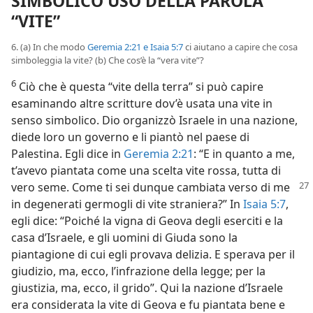
SIMBOLICO USO DELLA PAROLA
“VITE”
6. (a) In che modo
Geremia 2:21 e
Isaia 5:7
ci aiutano a capire che cosa
simboleggia la vite? (b) Che cos’è la “vera vite”?
6
Ciò che è questa “vite della terra” si può capire
esaminando altre scritture dov’è usata una vite in
senso simbolico. Dio organizzò Israele in una nazione,
diede loro un governo e li piantò nel paese di
Palestina. Egli dice in
Geremia 2:21
: “E in quanto a me,
t’avevo piantata come una scelta vite rossa, tutta di
vero seme. Come
ti sei dunque cambiata verso di me
in degenerati germogli di vite straniera?” In
Isaia 5:7
,
egli dice: “Poiché la vigna di Geova degli eserciti e la
casa d’Israele, e gli uomini di Giuda sono la
piantagione di cui egli provava delizia. E sperava per il
giudizio, ma, ecco, l’infrazione della legge; per la
giustizia, ma, ecco, il grido”. Qui la nazione d’Israele
era considerata la vite di Geova e fu piantata bene e