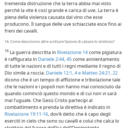
tremenda distruzione che la terra abbia mai visto
perché la vite è così grande e carica di uve. La terra è
piena della violenza causata dal vino che esse
producono. Il sangue delle uve schiacciate esce fino ai
freni dei cavalli.
16. Come descrivono altre scritture l’azione di calcare lo strettoio?
16
La guerra descritta in
Rivelazione 14
come pigiatura
è raffigurata in
Daniele 2:44, 45
come annientamento
di tutte le nazioni e di tutti i regni mediante il regno di
Dio simile a roccia.
Daniele 12:1,
4 e
Matteo 24:21, 22
dicono che è un tempo di afflizione e tribolazione tale
che le nazioni e i popoli non hanno mai conosciuto da
quando cominciò questo mondo e di cui non vi sarà
mai l’uguale. Che Gesù Cristo partecipi al
combattimento e prenda la direttiva è indicato in
Rivelazione 19:11-16
, dov’è detto che è capo degli
eserciti in cielo che sono su cavalli e colui che calca lo
strettoio del furore dell’ira dell’Onnipotente.