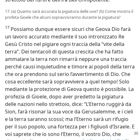
17. (a) Quanto sarà accurata la pigiatura delle uve? (b) Come mostra il
profeta Gioele che alcuni sopravvivranno durante la pigiatura?
17
Possiamo dunque essere sicuri che Geova Dio farà
un lavoro accurato mediante il suo intronizzato Re
Gesù Cristo nel pigiare ogni traccia della “vite della
terra”. Dei tentacoli di questa crescita che ha fatto
ammalare la terra non rimarrà neppure una traccia
perché causi inquietudine e timore ai popoli della terra
che ora prendono sul serio l’avvertimento di Dio. Che
cosa eccellente sarà sopravvivere a quel tempo! Solo
mediante la protezione di Geova questo è possibile. La
profezia di Gioele, dopo aver predetto la pigiatura
delle nazioni nello strettoio, dice: “L’Eterno ruggirà da
Sion, farà risonar la sua voce da Gerusalemme, e i cieli
e la terra saranno scossi; ma l’Eterno sarà un rifugio
per il suo popolo, una fortezza per i figliuoli d’Israele. E
voi saprete che io sono l’Eterno,
il vostro Dio, che