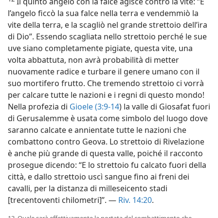
Il quinto angelo con la falce agisce contro la vite: “E
l’angelo ficcò la sua falce nella terra e vendemmiò la
vite della terra, e la scagliò nel grande strettoio dell’ira
di Dio”. Essendo scagliata nello strettoio perché le sue
uve siano completamente pigiate, questa vite, una
volta abbattuta, non avrà probabilità di metter
nuovamente radice e turbare il genere umano con il
suo mortifero frutto. Che tremendo strettoio ci vorrà
per calcare tutte le nazioni e i regni di questo mondo!
Nella profezia di
Gioele (3:9-14
) la valle di Giosafat fuori
di Gerusalemme è usata come simbolo del luogo dove
saranno calcate e annientate tutte le nazioni che
combattono contro Geova. Lo strettoio di Rivelazione
è anche più grande di questa valle, poiché il racconto
prosegue dicendo: “E lo strettoio fu calcato fuori della
città, e dallo strettoio uscì sangue fino ai freni dei
cavalli, per la distanza di milleseicento stadi
[trecentoventi chilometri]”. —
Riv. 14:20
.