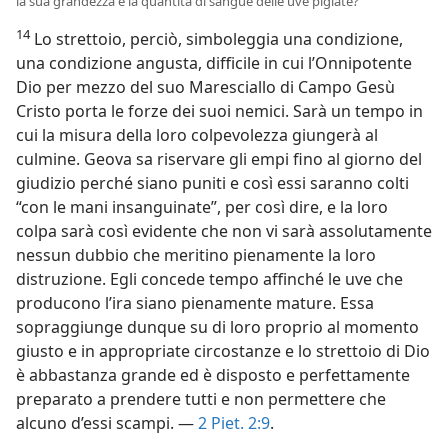
la sua grandezza e la quantità di sangue delle uve pigiate?
14
Lo strettoio, perciò, simboleggia una condizione,
una condizione angusta, difficile in cui l’Onnipotente
Dio per mezzo del suo Maresciallo di Campo Gesù
Cristo porta le forze dei suoi nemici. Sarà un tempo in
cui la misura della loro colpevolezza giungerà al
culmine. Geova sa riservare gli empi fino al giorno del
giudizio perché siano puniti e così essi saranno colti
“con le mani insanguinate”, per così dire, e la loro
colpa sarà così evidente che non vi sarà assolutamente
nessun dubbio che meritino pienamente la loro
distruzione. Egli concede tempo affinché le uve che
producono l’ira siano pienamente mature. Essa
sopraggiunge dunque su di loro proprio al momento
giusto e in appropriate circostanze e lo strettoio di Dio
è abbastanza grande ed è disposto e perfettamente
preparato a prendere tutti e non permettere che
alcuno d’essi scampi. —
2 Piet. 2:9
.