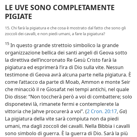
LE UVE SONO COMPLETAMENTE
PIGIATE
15. Chi farà la pigiatura e che cosa è mostrato dal fatto che sono gli
zoccoli dei cavalli, e non piedi umani, a fare la pigiatura?
15
In questo grande strettoio simbolico la grande
organizzazione bellica dei santi angeli di Geova sotto
la direttiva dell’incoronato Re Gesù Cristo farà la
pigiatura ed esprimerà l’ira di Dio sulla vite. Nessun
testimone di Geova avrà alcuna parte nella pigiatura. È
come l’attacco da parte di Moab, Ammon e monte Seir
che minacciò il re Giosafat nei tempi antichi, nel quale
Dio disse: “Non toccherà però a voi di combattere; solo
disponetevi là, rimanete fermi e contemplerete la
vittoria che Jahve procurerà a voi”. (
2 Cron. 20:17
,
Ga
)
La pigiatura della vite sarà compiuta non da piedi
umani, ma dagli zoccoli dei cavalli. Nella Bibbia i cavalli
sono simbolo di guerra. È la guerra di Dio. Sarà la più