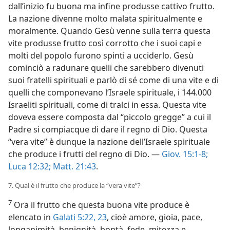
dall’inizio fu buona ma infine produsse cattivo frutto.
La nazione divenne molto malata spiritualmente e
moralmente. Quando Gesù venne sulla terra questa
vite produsse frutto così corrotto che i suoi capi e
molti del popolo furono spinti a ucciderlo. Gesù
cominciò a radunare quelli che sarebbero divenuti
suoi fratelli spirituali e parlò di sé come di una vite e di
quelli che componevano l’Israele spirituale, i 144.000
Israeliti spirituali, come di tralci in essa. Questa vite
doveva essere composta dal “piccolo gregge” a cui il
Padre si compiacque di dare il regno di Dio. Questa
“vera vite” è dunque la nazione dell’Israele spirituale
che produce i frutti del regno di Dio. —
Giov. 15:1-8;
Luca 12:32;
Matt. 21:43
.
7. Qual è il frutto che produce la “vera vite”?
7
Ora il frutto che questa buona vite produce è
elencato in
Galati 5:22, 23
, cioè amore, gioia, pace,
longanimità, benignità, bontà, fede, mitezza e