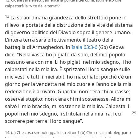
13. Quale sarà effettivamente la portata del combattimento che
calpesterà la “vite della terra”?
13
La straordinaria grandezza dello strettoio pone in
rilievo la portata della distruzione della vite del sistema
di governo politico del Diavolo sopra il genere umano.
L’intera terra sarà effettivamente il teatro della
battaglia di Armaghedon. In
Isaia 63:3-6
(
Ga
) Geova
dice: “Nella vasca ho pigiato da solo, del mio popolo
nessuno era con me. Li ho pigiati nel mio sdegno, li ho
calpestati nella mia ira. È sprizzato il loro sangue sulle
mie vesti e tutti i miei abiti ho macchiato; poiché c’è un
giorno per la vendetta nel mio cuore e l’anno della mia
redenzione è arrivato. Guardai: non c’era chi aiutasse;
osservai stupito: non c’era chi mi sostenesse. Allora mi
salvò il mio braccio, mi sostenne la mia ira. Calpestai i
popoli nel mio sdegno, li stritolai
nella mia ira; feci
scorrere per terra il loro sangue”.
14. (a) Che cosa simboleggia lo strettoio? (b) Che cosa simboleggiano