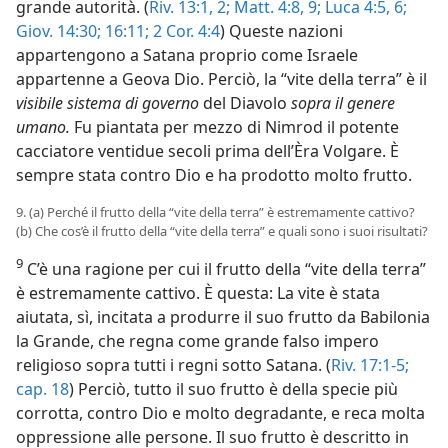
grande autorità. (
Riv. 13:1, 2;
Matt. 4:8, 9;
Luca 4:5, 6;
Giov. 14:30;
16:11;
2 Cor. 4:4
) Queste nazioni
appartengono a Satana proprio come Israele
appartenne a Geova Dio. Perciò, la “vite della terra” è il
visibile sistema di governo
del Diavolo
sopra il genere
umano.
Fu piantata per mezzo di Nimrod il potente
cacciatore ventidue secoli prima dell’Èra Volgare. È
sempre stata contro Dio e ha prodotto molto frutto.
9. (a) Perché il frutto della “vite della terra” è estremamente cattivo?
(b) Che cos’è il frutto della “vite della terra” e quali sono i suoi risultati?
9
C’è una ragione per cui il frutto della “vite della terra”
è estremamente cattivo. È questa: La vite è stata
aiutata, sì, incitata a produrre il suo frutto da Babilonia
la Grande, che regna come grande falso impero
religioso sopra tutti i regni sotto Satana. (
Riv. 17:1-5;
cap. 18
) Perciò, tutto il suo frutto è della specie più
corrotta, contro Dio e molto degradante, e reca molta
oppressione alle persone. Il suo frutto è descritto in