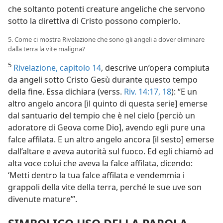
che soltanto potenti creature angeliche che servono
sotto la direttiva di Cristo possono compierlo.
5. Come ci mostra Rivelazione che sono gli angeli a dover eliminare
dalla terra la vite maligna?
5
Rivelazione, capitolo 14
, descrive un’opera compiuta
da angeli sotto Cristo Gesù durante questo tempo
della fine. Essa dichiara (verss.
Riv. 14:17, 18
): “E un
altro angelo ancora [il quinto di questa serie] emerse
dal santuario del tempio che è nel cielo [perciò un
adoratore di Geova come Dio], avendo egli pure una
falce affilata. E un altro angelo ancora [il sesto] emerse
dall’altare e aveva autorità sul fuoco. Ed egli chiamò ad
alta voce colui che aveva la falce affilata, dicendo:
‘Metti dentro la tua falce affilata e vendemmia i
grappoli della vite della terra, perché le sue uve son
divenute mature’”.