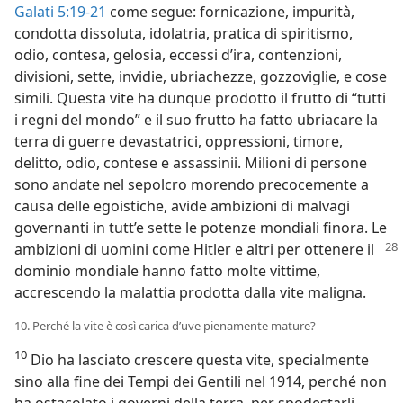
Galati 5:19-21
come segue: fornicazione, impurità,
condotta dissoluta, idolatria, pratica di spiritismo,
odio, contesa, gelosia, eccessi d’ira, contenzioni,
divisioni, sette, invidie, ubriachezze, gozzoviglie, e cose
simili. Questa vite ha dunque prodotto il frutto di “tutti
i regni del mondo” e il suo frutto ha fatto ubriacare la
terra di guerre devastatrici, oppressioni, timore,
delitto, odio, contese e assassinii. Milioni di persone
sono andate nel sepolcro morendo precocemente a
causa delle egoistiche, avide ambizioni di malvagi
governanti in tutt’e sette le potenze mondiali finora. Le
ambizioni di uomini come Hitler
e altri per ottenere il
dominio mondiale hanno fatto molte vittime,
accrescendo la malattia prodotta dalla vite maligna.
10. Perché la vite è così carica d’uve pienamente mature?
10
Dio ha lasciato crescere questa vite, specialmente
sino alla fine dei Tempi dei Gentili nel 1914, perché non
ha ostacolato i governi della terra, per spodestarli,