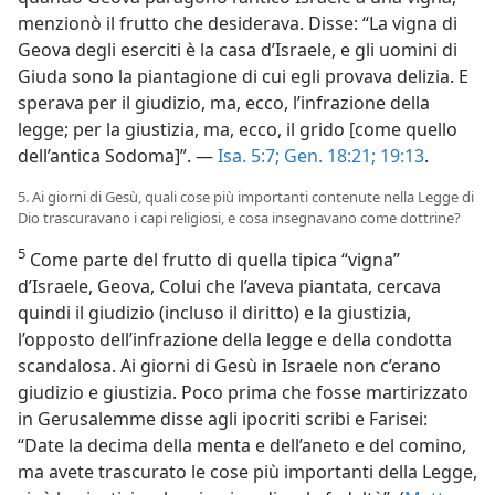
menzionò il frutto che desiderava. Disse: “La vigna di
Geova degli eserciti è la casa d’Israele, e gli uomini di
Giuda sono la piantagione di cui egli provava delizia. E
sperava per il giudizio, ma, ecco, l’infrazione della
legge; per la giustizia, ma, ecco, il grido [come quello
dell’antica Sodoma]”. —
Isa. 5:7;
Gen. 18:21;
19:13
.
5. Ai giorni di Gesù, quali cose più importanti contenute nella Legge di
Dio trascuravano i capi religiosi, e cosa insegnavano come dottrine?
5
Come parte del frutto di quella tipica “vigna”
d’Israele, Geova, Colui che l’aveva piantata, cercava
quindi il giudizio (incluso il diritto) e la giustizia,
l’opposto dell’infrazione della legge e della condotta
scandalosa. Ai giorni di Gesù in Israele non c’erano
giudizio e giustizia. Poco prima che fosse martirizzato
in Gerusalemme disse agli ipocriti scribi e Farisei:
“Date la decima della menta e dell’aneto e del comino,
ma avete trascurato le cose più importanti della Legge,