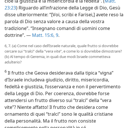
cioè la giustizia e la misericordia e la fedeltà”. (
Matt.
23:23
) Riguardo all’infrazione della Legge di Dio, Gesù
disse ulteriormente: “[Voi, scribi e Farisei,] avete reso la
parola di Dio senza valore a causa della vostra
tradizione”. “Insegnano comandi di uomini come
dottrine”. —
Matt. 15:6,
9
.
6, 7. (a) Come nel caso dell’Israele naturale, quale frutto si dovrebbe
cercare sui “tralci” della “vera vite”, e come lo si dovrebbe dimostrare?
(b) Al tempo di Geremia, in quali due modi Israele commetteva
adulterio?
6
Il frutto che Geova desiderava dalla tipica “vigna”
d’Israele includeva giudizio, diritto, misericordia,
fedeltà e giustizia, l’osservanza e non il pervertimento
della Legge di Dio. Per coerenza, dovrebbe forse
attendersi un frutto diverso sui “tralci” della “vera
vite”? Niente affatto! Il frutto che desidera come
ornamento di quei “tralci” sono le qualità cristiane
della personalità. Ma il frutto non consiste
semplicemente nella personalità in sé.