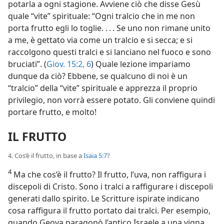
potarla a ogni stagione. Avviene ciò che disse Gesù
quale “vite” spirituale: “Ogni tralcio che in me non
porta frutto egli lo toglie. . . . Se uno non rimane unito
a me, è gettato via come un tralcio e si secca; e si
raccolgono questi tralci e si lanciano nel fuoco e sono
bruciati”. (
Giov. 15:2,
6
) Quale lezione impariamo
dunque da ciò? Ebbene, se qualcuno di noi è un
“tralcio” della “vite” spirituale e apprezza il proprio
privilegio, non vorrà essere potato. Gli conviene quindi
portare frutto, e molto!
IL FRUTTO
4. Cos’è il frutto, in base a
Isaia 5:7
?
4
Ma che cos’è il frutto? Il frutto, l’uva, non raffigura i
discepoli di Cristo. Sono i tralci a raffigurare i discepoli
generati dallo spirito. Le Scritture ispirate indicano
cosa raffigura il frutto portato dai tralci. Per esempio,
quando Geova paragonò l’antico Israele a una vigna,