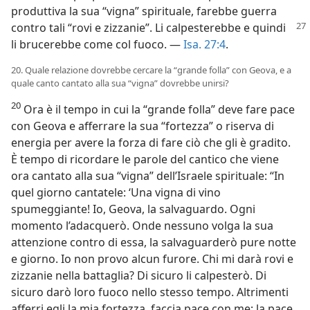
produttiva la sua “vigna” spirituale, farebbe guerra
contro tali “rovi e zizzanie”. Li
calpesterebbe e quindi
li brucerebbe come col fuoco. —
Isa. 27:4
.
20. Quale relazione dovrebbe cercare la “grande folla” con Geova, e a
quale canto cantato alla sua “vigna” dovrebbe unirsi?
20
Ora è il tempo in cui la “grande folla” deve fare pace
con Geova e afferrare la sua “fortezza” o riserva di
energia per avere la forza di fare ciò che gli è gradito.
È tempo di ricordare le parole del cantico che viene
ora cantato alla sua “vigna” dell’Israele spirituale: “In
quel giorno cantatele: ‘Una vigna di vino
spumeggiante! Io, Geova, la salvaguardo. Ogni
momento l’adacquerò. Onde nessuno volga la sua
attenzione contro di essa, la salvaguarderò pure notte
e giorno. Io non provo alcun furore. Chi mi darà rovi e
zizzanie nella battaglia? Di sicuro li calpesterò. Di
sicuro darò loro fuoco nello stesso tempo. Altrimenti
afferri egli la mia fortezza, faccia pace con me; la pace