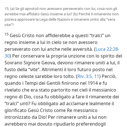
15. (a) Se gli apostoli non avessero perseverato con lui, cosa non gli
avrebbe mai affidato Gesù insieme a lui? (b) Perché il rimanente non
poteva approvare la Lega delle Nazioni e rimanere unito alla “vera
vite”?
15
Gesù Cristo non affiderebbe a questi “tralci” un
regno insieme a lui in cielo se non avessero
perseverato con lui anche nelle avversità. (
Luca 22:28-
30
) Per conservare la propria unzione con lo spirito del
Sovrano Signore Geova, devono rimanere uniti a lui, il
fusto della “vite”. Altrimenti il loro futuro posto nel
regno celeste sarebbe loro tolto. (
Riv. 3:5,
11
) Perciò,
quando i Tempi dei Gentili finirono nel 1914 e fu
rivelato che era stato partorito nei cieli il messianico
regno di Dio, cosa fu obbligato a fare il rimanente dei
“tralci” unti? Fu obbligato ad acclamare lealmente il
glorificato Gesù Cristo come Re messianico
intronizzato da Dio! Per rimanere uniti a lui non
avrebbero mai dovuto ripudiarlo preferendogli