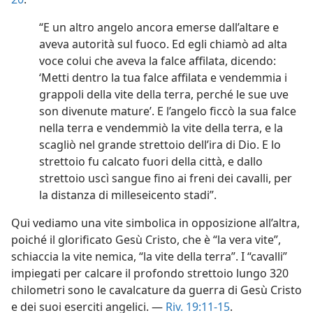
“E un altro angelo ancora emerse dall’altare e
aveva autorità sul fuoco. Ed egli chiamò ad alta
voce colui che aveva la falce affilata, dicendo:
‘Metti dentro la tua falce affilata e vendemmia i
grappoli della vite della terra, perché le sue uve
son divenute mature’. E l’angelo ficcò la sua falce
nella terra e vendemmiò la vite della terra, e la
scagliò nel grande strettoio dell’ira di Dio. E lo
strettoio fu calcato fuori della città, e dallo
strettoio uscì sangue fino ai freni dei cavalli, per
la distanza di milleseicento stadi”.
Qui vediamo una vite simbolica in opposizione all’altra,
poiché il glorificato Gesù Cristo, che è “la vera vite”,
schiaccia la vite nemica, “la vite della terra”. I “cavalli”
impiegati per calcare il profondo strettoio lungo 320
chilometri sono le cavalcature da guerra di Gesù Cristo
e dei suoi eserciti angelici. —
Riv. 19:11-15
.