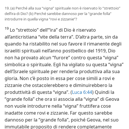
19. (a) Perché alla sua “vigna” spirituale non è riservato lo “strettoio”
dell’ira di Dio? (b) Perché sarebbe dannoso per la “grande folla”
introdurre in quella vigna “rovi e zizzanie”?
19
Lo “strettoio” dell’“ira” di Dio è riservato
all’anticristiana “vite della terra”. D’altra parte, sin da
quando ha ristabilito nel suo favore il rimanente degli
israeliti spirituali nell’anno postbellico del 1919, Dio
non ha provato alcun “furore” contro questa “vigna”
simbolica o spirituale. Egli ha vigilato su questa “vigna”
dell’Israele spirituale per renderla produttiva alla sua
gloria. Non c’è posto in essa per cose simili a rovi e
zizzanie che ostacolerebbero e diminuirebbero la
produttività di questa “vigna”. (
Luca 6:44
) Quindi la
“grande folla” che ora si associa alla “vigna” di Geova
non vuole introdurre nella “vigna” fruttifera cose
inadatte come rovi e zizzanie. Far questo sarebbe
dannoso per la “grande folla”, poiché Geova, nel suo
immutabile proposito di rendere completamente