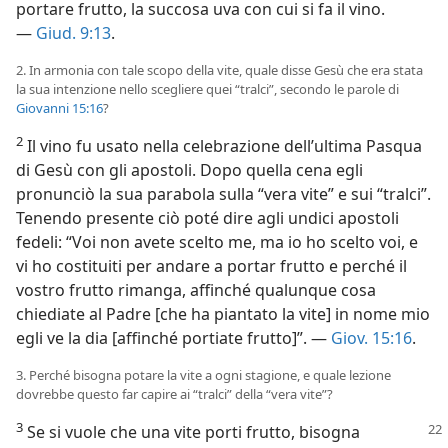
portare frutto, la succosa uva con cui si fa il vino.
—
Giud. 9:13
.
2. In armonia con tale scopo della vite, quale disse Gesù che era stata
la sua intenzione nello scegliere quei “tralci”, secondo le parole di
Giovanni 15:16
?
2
Il vino fu usato nella celebrazione dell’ultima Pasqua
di Gesù con gli apostoli. Dopo quella cena egli
pronunciò la sua parabola sulla “vera vite” e sui “tralci”.
Tenendo presente ciò poté dire agli undici apostoli
fedeli: “Voi non avete scelto me, ma io ho scelto voi, e
vi ho costituiti per andare a portar frutto e perché il
vostro frutto rimanga, affinché qualunque cosa
chiediate al Padre [che ha piantato la vite] in nome mio
egli ve la dia [affinché portiate frutto]”. —
Giov. 15:16
.
3. Perché bisogna potare la vite a ogni stagione, e quale lezione
dovrebbe questo far capire ai “tralci” della “vera vite”?
3
Se si vuole che una vite porti frutto,
bisogna