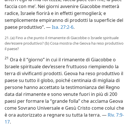
faccia con me’. Nei giorni avvenire Giacobbe metterà
radice, Israele fiorirà e in effetti germoglierà; e
semplicemente empiranno di prodotti la superficie del
paese produttivo”. —
Isa. 27:2-6
.
21. (a) Fino a che punto il rimanente di Giacobbe o Israele spirituale
dev’essere produttivo? (b) Cosa mostra che Geova ha reso produttivo
il paese?
21
Ora è il “giorno” in cui il rimanente di Giacobbe o
Israele spirituale dev’essere fruttuoso riempiendo la
terra di vivificanti prodotti. Geova ha reso produttivo il
paese su tutto il globo, poiché centinaia di migliaia di
persone hanno accettato la testimonianza del Regno
data dal rimanente e sono venute fuori in più di 200
paesi per formare la “grande folla” che acclama Geova
come Sovrano Universale e Gesù Cristo come colui che
è ora autorizzato a regnare su tutta la terra. —
Riv. 7:9-
17
.