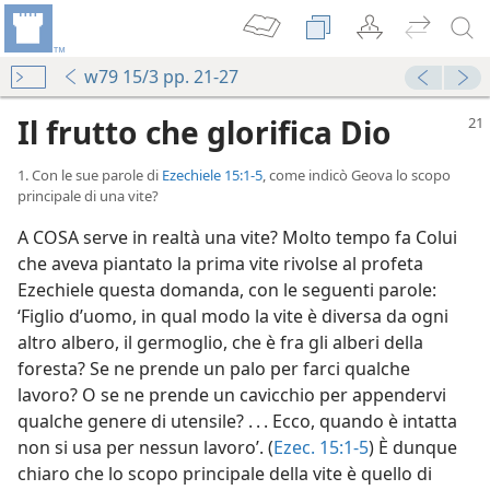
w79 15/3 pp. 21-27
Il frutto che glorifica Dio
1. Con le sue parole di
Ezechiele 15:1-5
, come indicò Geova lo scopo
principale di una vite?
A COSA serve in realtà una vite? Molto tempo fa Colui
che aveva piantato la prima vite rivolse al profeta
Ezechiele questa domanda, con le seguenti parole:
‘Figlio d’uomo, in qual modo la vite è diversa da ogni
altro albero, il germoglio, che è fra gli alberi della
foresta? Se ne prende un palo per farci qualche
lavoro? O se ne prende un cavicchio per appendervi
qualche genere di utensile? . . . Ecco, quando è intatta
non si usa per nessun lavoro’. (
Ezec. 15:1-5
) È dunque
chiaro che lo scopo principale della vite è quello di