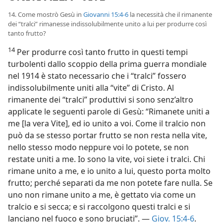
14. Come mostrò Gesù in
Giovanni 15:4-6
la necessità che il rimanente
dei “tralci” rimanesse indissolubilmente unito a lui per produrre così
tanto frutto?
14
Per produrre così tanto frutto in questi tempi
turbolenti dallo scoppio della prima guerra mondiale
nel 1914 è stato necessario che i “tralci” fossero
indissolubilmente uniti alla “vite” di Cristo. Al
rimanente dei “tralci” produttivi si sono senz’altro
applicate le seguenti parole di Gesù: “Rimanete uniti a
me [la vera Vite], ed io unito a voi. Come il tralcio non
può da se stesso portar frutto se non resta nella vite,
nello stesso modo neppure voi lo potete, se non
restate uniti a me. Io sono la vite, voi siete i tralci. Chi
rimane unito a me, e io unito a lui, questo porta molto
frutto; perché separati da me non potete fare nulla. Se
uno non rimane unito a me, è gettato via come un
tralcio e si secca; e si raccolgono questi tralci e si
lanciano nel fuoco e sono bruciati”. —
Giov. 15:4-6
.