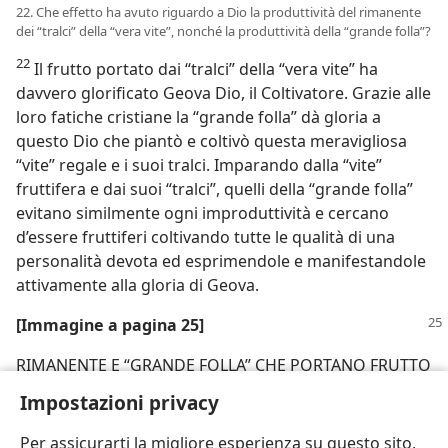
22. Che effetto ha avuto riguardo a Dio la produttività del rimanente
dei “tralci” della “vera vite”, nonché la produttività della “grande folla”?
22
Il frutto portato dai “tralci” della “vera vite” ha
davvero glorificato Geova Dio, il Coltivatore. Grazie alle
loro fatiche cristiane la “grande folla” dà gloria a
questo Dio che piantò e coltivò questa meravigliosa
“vite” regale e i suoi tralci. Imparando dalla “vite”
fruttifera e dai suoi “tralci”, quelli della “grande folla”
evitano similmente ogni improduttività e cercano
d’essere fruttiferi coltivando tutte le qualità di una
personalità devota ed esprimendole e manifestandole
attivamente alla gloria di Geova.
[Immagine a pagina 25]
RIMANENTE E “GRANDE FOLLA” CHE PORTANO FRUTTO
SARANNO PROTETTI QUANDO L’ANGELO FALCERÀ LA
Impostazioni privacy
“VITE DELLA TERRA”
Per assicurarti la migliore esperienza su questo sito,