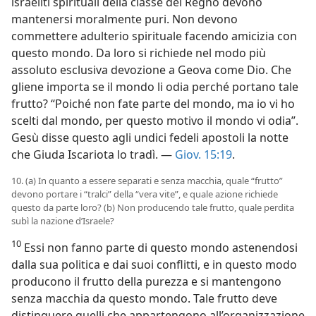
israeliti spirituali della classe del Regno devono
mantenersi moralmente puri. Non devono
commettere adulterio spirituale facendo amicizia con
questo mondo. Da loro si richiede nel modo più
assoluto esclusiva devozione a Geova come Dio. Che
gliene importa se il mondo li odia perché portano tale
frutto? “Poiché non fate parte del mondo, ma io vi ho
scelti dal mondo, per questo motivo il mondo vi odia”.
Gesù disse questo agli undici fedeli apostoli la notte
che Giuda Iscariota lo tradì. —
Giov. 15:19
.
10. (a) In quanto a essere separati e senza macchia, quale “frutto”
devono portare i “tralci” della “vera vite”, e quale azione richiede
questo da parte loro? (b) Non producendo tale frutto, quale perdita
subì la nazione d’Israele?
10
Essi non fanno parte di questo mondo astenendosi
dalla sua politica e dai suoi conflitti, e in questo modo
producono il frutto della purezza e si mantengono
senza macchia da questo mondo. Tale frutto deve
distinguere quelli che appartengono all’organizzazione