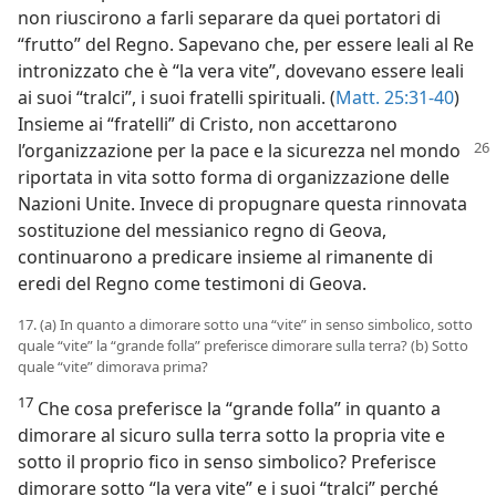
non riuscirono a farli separare da quei portatori di
“frutto” del Regno. Sapevano che, per essere leali al Re
intronizzato che è “la vera vite”, dovevano essere leali
ai suoi “tralci”, i suoi fratelli spirituali. (
Matt. 25:31-40
)
Insieme ai “fratelli” di Cristo, non accettarono
l’organizzazione per la pace e la
sicurezza nel mondo
riportata in vita sotto forma di organizzazione delle
Nazioni Unite. Invece di propugnare questa rinnovata
sostituzione del messianico regno di Geova,
continuarono a predicare insieme al rimanente di
eredi del Regno come testimoni di Geova.
17. (a) In quanto a dimorare sotto una “vite” in senso simbolico, sotto
quale “vite” la “grande folla” preferisce dimorare sulla terra? (b) Sotto
quale “vite” dimorava prima?
17
Che cosa preferisce la “grande folla” in quanto a
dimorare al sicuro sulla terra sotto la propria vite e
sotto il proprio fico in senso simbolico? Preferisce
dimorare sotto “la vera vite” e i suoi “tralci” perché