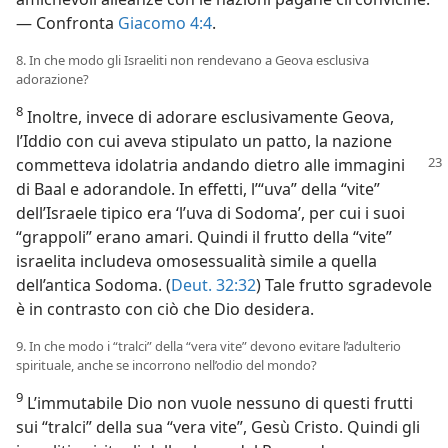
— Confronta
Giacomo 4:4
.
8. In che modo gli Israeliti non rendevano a Geova esclusiva
adorazione?
8
Inoltre, invece di adorare esclusivamente Geova,
l’Iddio con cui aveva stipulato un patto, la nazione
commetteva idolatria andando dietro alle immagini
di Baal e adorandole. In effetti, l’“uva” della “vite”
dell’Israele tipico era ‘l’uva di Sodoma’, per cui i suoi
“grappoli” erano amari. Quindi il frutto della “vite”
israelita includeva omosessualità simile a quella
dell’antica Sodoma. (
Deut. 32:32
) Tale frutto sgradevole
è in contrasto con ciò che Dio desidera.
9. In che modo i “tralci” della “vera vite” devono evitare l’adulterio
spirituale, anche se incorrono nell’odio del mondo?
9
L’immutabile Dio non vuole nessuno di questi frutti
sui “tralci” della sua “vera vite”, Gesù Cristo. Quindi gli