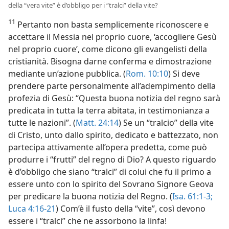
della “vera vite” è d’obbligo per i “tralci” della vite?
11
Pertanto non basta semplicemente riconoscere e
accettare il Messia nel proprio cuore, ‘accogliere Gesù
nel proprio cuore’, come dicono gli evangelisti della
cristianità. Bisogna darne conferma e dimostrazione
mediante un’azione pubblica. (
Rom. 10:10
) Si deve
prendere parte personalmente all’adempimento della
profezia di Gesù: “Questa buona notizia del regno sarà
predicata in tutta la terra abitata, in testimonianza a
tutte le nazioni”. (
Matt. 24:14
) Se un “tralcio” della vite
di Cristo, unto dallo spirito, dedicato e battezzato, non
partecipa attivamente all’opera predetta, come può
produrre i “frutti” del regno di Dio? A questo riguardo
è d’obbligo che siano “tralci” di colui che fu il primo a
essere unto con lo spirito del Sovrano Signore Geova
per predicare la buona notizia del Regno. (
Isa. 61:1-3;
Luca 4:16-21
) Com’è il fusto della “vite”, così devono
essere i “tralci” che ne assorbono la linfa!