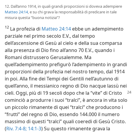
12. Dall’anno 1914, in quali grandi proporzioni si doveva adempiere
Matteo 24:14
, e su chi grava la responsabilità di predicare in tale
misura questa “buona notizia”?
12
La profezia di
Matteo 24:14
ebbe un adempimento
parziale nel primo secolo E.V., dal tempo
dell’ascensione di Gesù al cielo e della sua comparsa
alla presenza di Dio fino all’anno 70 E.V., quando i
Romani distrussero Gerusalemme. Ma
quell’adempimento prefigurò l’adempimento in grandi
proporzioni della profezia nel nostro tempo, dal 1914
in poi. Alla fine dei Tempi dei Gentili nell’autunno di
quell’anno, il messianico regno di Dio nacque lassù nei
cieli. Oggi, più di 19 secoli dopo che
la “vite” di Cristo
cominciò a produrre i suoi “tralci”, è ancora in vita solo
un piccolo rimanente di quei “tralci” che producono i
“frutti” del regno di Dio, essendo 144.000 il numero
massimo di questi “tralci” quali coeredi di Gesù Cristo.
(
Riv. 7:4-8;
14:1-3
) Su questo rimanente grava la