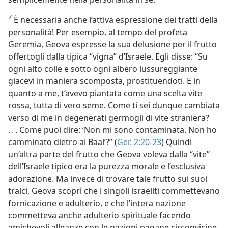
7
È necessaria anche l’attiva espressione dei tratti della
personalità! Per esempio, al tempo del profeta
Geremia, Geova espresse la sua delusione per il frutto
offertogli dalla tipica “vigna” d’Israele. Egli disse: “Su
ogni alto colle e sotto ogni albero lussureggiante
giacevi in maniera scomposta, prostituendoti. E in
quanto a me, t’avevo piantata come una scelta vite
rossa, tutta di vero seme. Come ti sei dunque cambiata
verso di me in degenerati germogli di vite straniera?
. . . Come puoi dire: ‘Non mi sono contaminata. Non ho
camminato dietro ai Baal’?” (
Ger. 2:20-23
) Quindi
un’altra parte del frutto che Geova voleva dalla “vite”
dell’Israele tipico era la purezza morale e l’esclusiva
adorazione. Ma invece di trovare tale frutto sui suoi
tralci, Geova scoprì che i singoli israeliti commettevano
fornicazione e adulterio, e che l’intera nazione
commetteva anche adulterio spirituale facendo
amichevoli alleanze con le nazioni pagane circonvicine.