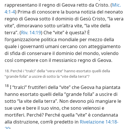
rappresentano il regno di Geova retto da Cristo. (
Mic.
4:1-4
) Prima di conoscere la buona notizia del neonato
regno di Geova sotto il dominio di Gesù Cristo, “la vera
vite”, dimoravano sotto un’altra vite, “la vite della
terra”. (
Riv. 14:19
) Che “vite” è questa? È
l’organizzazione politica mondiale per mezzo della
quale i governanti umani cercano con atteggiamento
di sfida di conservare il dominio del mondo, volendo
così competere con il messianico regno di Geova.
18. Perché i “tralci” della “vera vite” hanno esortato quelli della
“grande folla” a uscire di sotto la “vite della terra”?
18
I “tralci” fruttiferi della “vite” che Geova ha piantata
hanno esortato quelli della “grande folla” a uscire di
sotto “la vite della terra”. Non devono più mangiare le
sue uve e bere il suo vino, che sono velenosi e
mortiferi. Perché? Perché quella “vite” è condannata
alla distruzione, com’è predetto in
Rivelazione 14:18-
20
: