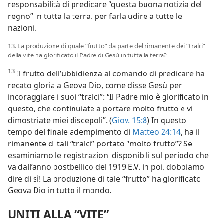
responsabilità di predicare “questa buona notizia del
regno” in tutta la terra, per farla udire a tutte le
nazioni.
13. La produzione di quale “frutto” da parte del rimanente dei “tralci”
della vite ha glorificato il Padre di Gesù in tutta la terra?
13
Il frutto dell’ubbidienza al comando di predicare ha
recato gloria a Geova Dio, come disse Gesù per
incoraggiare i suoi “tralci”: “Il Padre mio è glorificato in
questo, che continuiate a portare molto frutto e vi
dimostriate miei discepoli”. (
Giov. 15:8
) In questo
tempo del finale adempimento di
Matteo 24:14
, ha il
rimanente di tali “tralci” portato “molto frutto”? Se
esaminiamo le registrazioni disponibili sul periodo che
va dall’anno postbellico del 1919 E.V. in poi, dobbiamo
dire di sì! La produzione di tale “frutto” ha glorificato
Geova Dio in tutto il mondo.
UNITI ALLA “VITE”