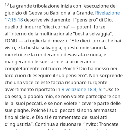
13
La grande tribolazione inizia con l’esecuzione del
giudizio di Geova su Babilonia la Grande.
Rivelazione
17:15-18
descrive vividamente il “pensiero” di Dio,
quello di indurre “dieci corna” — potenti forze
all’interno della multinazionale “bestia selvaggia”,
l’ONU — a toglierla di mezzo. “E le dieci corna che hai
visto, e la bestia selvaggia, queste odieranno la
meretrice e la renderanno devastata e nuda, e
mangeranno le sue carni e la bruceranno
completamente col fuoco. Poiché Dio ha messo nei
loro cuori di eseguire il suo pensiero”. Non sorprende
che una voce celeste faccia risuonare l’urgente
avvertimento riportato in
Rivelazione 18:4, 5
: “Uscite
da essa, o popolo mio, se non volete partecipare con
lei ai suoi peccati, e se non volete ricevere parte delle
sue piaghe. Poiché i suoi peccati si sono ammassati
fino al cielo, e Dio si è rammentato dei suoi atti
d’ingiustizia”. Continua a risuonare l’invito: Troncate