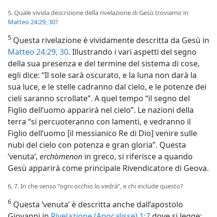
5. Quale vivida descrizione della rivelazione di Gesù troviamo in
Matteo 24:29, 30
?
5
Questa rivelazione è vividamente descritta da Gesù in
Matteo 24:29, 30
. Illustrando i vari aspetti del segno
della sua presenza e del termine del sistema di cose,
egli dice: “Il sole sarà oscurato, e la luna non darà la
sua luce, e le stelle cadranno dal cielo, e le potenze dei
cieli saranno scrollate”. A quel tempo “il segno del
Figlio dell’uomo apparirà nel cielo”. Le nazioni della
terra “si percuoteranno con lamenti, e vedranno il
Figlio dell’uomo [il messianico Re di Dio] venire sulle
nubi del cielo con potenza e gran gloria”. Questa
‘venuta’,
erchòmenon
in greco, si riferisce a quando
Gesù apparirà come principale Rivendicatore di Geova.
6, 7. In che senso “ogni occhio lo vedrà”, e chi include questo?
6
Questa ‘venuta’ è descritta anche dall’apostolo
Giovanni in
Rivelazione (Apocalisse) 1:7
dove si legge: