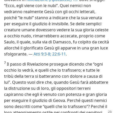
“Ecco, egli viene con le nubi”. Quei nemici non
vedranno realmente Gesù con gli occhi letterali,
poiché “le nubi” stanno a indicare che la sua venuta
per eseguire il giudizio è invisibile. Se delle semplici
creature umane dovessero vedere la sua gloria celeste
a occhio nudo, rimarrebbero accecate, proprio come
Saulo, il quale, sulla via di Damasco, fu colpito da cecità
allorché il glorificato Gesù gli apparve in una gran luce
sfolgorante. —
Atti 9:3-8;
22:6-11
.
7
Il passo di Rivelazione prosegue dicendo che “ogni
occhio lo vedrà, e quelli che lo trafissero; e tutte le
tribù della terra si batteranno con dolore a causa di
lui”. Questo vuol dire che, quando Gesù farà abbattere
la distruzione su di loro, gli oppositori terreni
capiranno che egli è venuto con potenza e gran gloria
per eseguire il giudizio di Geova. Perché questi nemici
sono descritti come “quelli che lo trafissero”? Perché il
loro atteggiamento
ostile nei confronti dei servitori