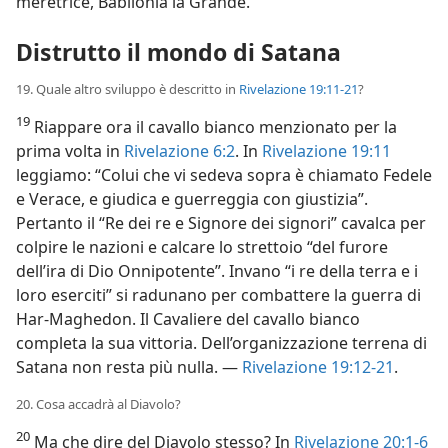
meretrice, Babilonia la Grande.
Distrutto il mondo di Satana
19. Quale altro sviluppo è descritto in
Rivelazione 19:11-21
?
19
Riappare ora il cavallo bianco menzionato per la
prima volta in
Rivelazione 6:2
. In
Rivelazione 19:11
leggiamo: “Colui che vi sedeva sopra è chiamato Fedele
e Verace, e giudica e guerreggia con giustizia”.
Pertanto il “Re dei re e Signore dei signori” cavalca per
colpire le nazioni e calcare lo strettoio “del furore
dell’ira di Dio Onnipotente”. Invano “i re della terra e i
loro eserciti” si radunano per combattere la guerra di
Har-Maghedon. Il Cavaliere del cavallo bianco
completa la sua vittoria. Dell’organizzazione terrena di
Satana non resta più nulla. —
Rivelazione 19:12-21
.
20. Cosa accadrà al Diavolo?
20
Ma che dire del Diavolo stesso? In
Rivelazione 20:1-6