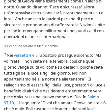
giorno di Geova viene esattamente come un ladro di
notte. Quando diranno: ‘Pace e sicurezza!’ allora
un’improvvisa distruzione sarà istantaneamente su di
loro”. Anche adesso le nazioni parlano di pace e
sicurezza e propongono di rafforzare le Nazioni Unite
perché intervengano militarmente nei punti caldi con
operazioni di polizia internazionale.
9. Per chi ‘ha brillato la luce’, e perché?
9
Nei
versetti 4 e 5
l’apostolo prosegue dicendo: “Ma
voi fratelli, non siete nelle tenebre, così che quel
giorno venga su di voi come su dei ladri, poiché siete
tutti figli della luce e figli del giorno. Noi non
apparteniamo né alla notte né alle tenebre”. Ci
rallegriamo di essere figli della luce, portatori di luce a
beneficio di altri che desiderano ardentemente vera
pace e sicurezza nel nuovo mondo di Dio. In
Salmo
97:10, 11
leggiamo: “O voi che amate Geova, odiate ciò
che è male. Egli custodisce le anime dei suoi leali; li