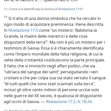
11. Come si è identificata la donna di
Rivelazione 17:5
?
11
Si tratta di una donna simbolica che ha cercato in
ogni modo di acquistare preminenza. Viene descritta
in
Rivelazione 17:5
come “un mistero: ‘Babilonia la
Grande, la madre delle meretrici e delle cose
disgustanti della terra’”. Ma non è più un mistero per i
testimoni di Geova. Essa si è chiaramente identificata
come l’impero mondiale della falsa religione, di cui le
sette della cristianità costituiscono la parte principale.
Il fatto che si immischi negli affari politici, che sia
“ubriaca del sangue dei santi” perseguitando i veri
cristiani e che per colpa sua sia stato versato il sangue
“di tutti quelli che sono stati scannati sulla terra”,
inclusi gli oltre cento milioni di persone uccise solo
nelle guerre del XX secolo, è qualcosa di disgustante
agli occhi di Geova. —
Rivelazione 17:2,
6;
18:24
.
12. Perché le sette della cristianità sono condannate?