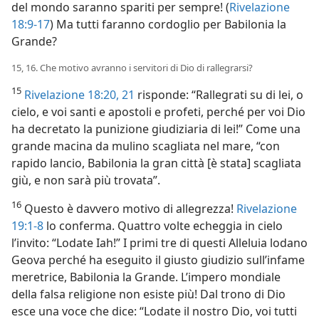
del mondo saranno spariti per sempre! (
Rivelazione
18:9-17
) Ma tutti faranno cordoglio per Babilonia la
Grande?
15, 16. Che motivo avranno i servitori di Dio di rallegrarsi?
15
Rivelazione 18:20, 21
risponde: “Rallegrati su di lei, o
cielo, e voi santi e apostoli e profeti, perché per voi Dio
ha decretato la punizione giudiziaria di lei!” Come una
grande macina da mulino scagliata nel mare, “con
rapido lancio, Babilonia la gran città [è stata] scagliata
giù, e non sarà più trovata”.
16
Questo è davvero motivo di allegrezza!
Rivelazione
19:1-8
lo conferma. Quattro volte echeggia in cielo
l’invito: “Lodate Iah!” I primi tre di questi Alleluia lodano
Geova perché ha eseguito il giusto giudizio sull’infame
meretrice, Babilonia la Grande. L’impero mondiale
della falsa religione non esiste più! Dal trono di Dio
esce una voce che dice: “Lodate il nostro Dio, voi tutti