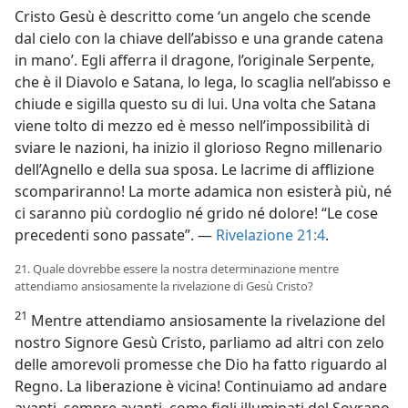
Cristo Gesù è descritto come ‘un angelo che scende
dal cielo con la chiave dell’abisso e una grande catena
in mano’. Egli afferra il dragone, l’originale Serpente,
che è il Diavolo e Satana, lo lega, lo scaglia nell’abisso e
chiude e sigilla questo su di lui. Una volta che Satana
viene tolto di mezzo ed è messo nell’impossibilità di
sviare le nazioni, ha inizio il glorioso Regno millenario
dell’Agnello e della sua sposa. Le lacrime di afflizione
scompariranno! La morte adamica non esisterà più, né
ci saranno più cordoglio né grido né dolore! “Le cose
precedenti sono passate”. —
Rivelazione 21:4
.
21. Quale dovrebbe essere la nostra determinazione mentre
attendiamo ansiosamente la rivelazione di Gesù Cristo?
21
Mentre attendiamo ansiosamente la rivelazione del
nostro Signore Gesù Cristo, parliamo ad altri con zelo
delle amorevoli promesse che Dio ha fatto riguardo al
Regno. La liberazione è vicina! Continuiamo ad andare
avanti, sempre avanti, come figli illuminati del Sovrano