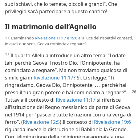
suoi schiavi, che lo temete, piccoli e grandi”. Che
privilegio sarà partecipare a questo cantico!
Il matrimonio dell’Agnello
17. Esaminando
Rivelazione 11:17 e
19:6
alla luce dei rispettivi contesti,
in quali due sensi Geova comincia a regnare?
17
Il quarto Alleluia introduce un altro tema: “Lodate
Iah, perché Geova il nostro Dio, l’Onnipotente, ha
cominciato a regnare”. Ma non troviamo qualcosa di
simile già in
Rivelazione 11:17
? Sì. Lì si legge: “Ti
ringraziamo, Geova Dio, Onnipotente, . . . perché hai
preso il tuo gran potere e hai
cominciato a regnare”.
Tuttavia il contesto di
Rivelazione 11:17
si riferisce
all’istituzione del Regno messianico da parte di Geova
nel 1914 per “pascere tutte le nazioni con una verga di
ferro”. (
Rivelazione 12:5
) Il contesto di
Rivelazione 19:6
riguarda invece la distruzione di Babilonia la Grande.
Con l’eliminazione della religione paragonata a una