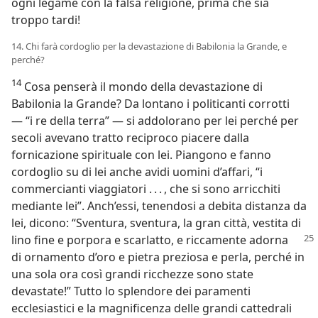
ogni legame con la falsa religione, prima che sia
troppo tardi!
14. Chi farà cordoglio per la devastazione di Babilonia la Grande, e
perché?
14
Cosa penserà il mondo della devastazione di
Babilonia la Grande? Da lontano i politicanti corrotti
— “i re della terra” — si addolorano per lei perché per
secoli avevano tratto reciproco piacere dalla
fornicazione spirituale con lei. Piangono e fanno
cordoglio su di lei anche avidi uomini d’affari, “i
commercianti viaggiatori . . . , che si sono arricchiti
mediante lei”. Anch’essi, tenendosi a debita distanza da
lei, dicono: “Sventura, sventura, la gran città, vestita di
lino
fine e porpora e scarlatto, e riccamente adorna
di ornamento d’oro e pietra preziosa e perla, perché in
una sola ora così grandi ricchezze sono state
devastate!” Tutto lo splendore dei paramenti
ecclesiastici e la magnificenza delle grandi cattedrali