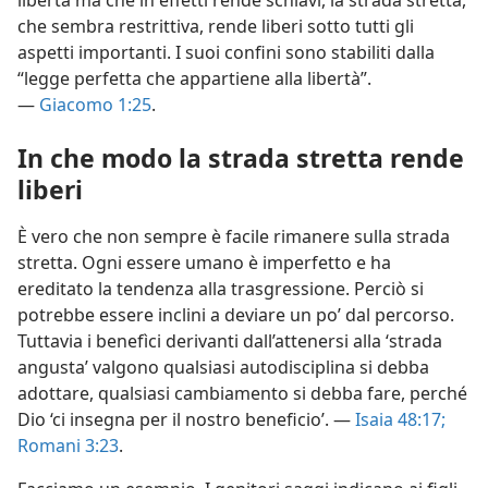
libertà ma che in effetti rende schiavi, la strada stretta,
che sembra restrittiva, rende liberi sotto tutti gli
aspetti importanti. I suoi confini sono stabiliti dalla
“legge perfetta che appartiene alla libertà”.
—
Giacomo 1:25
.
In che modo la strada stretta rende
liberi
È vero che non sempre è facile rimanere sulla strada
stretta. Ogni essere umano è imperfetto e ha
ereditato la tendenza alla trasgressione. Perciò si
potrebbe essere inclini a deviare un po’ dal percorso.
Tuttavia i benefìci derivanti dall’attenersi alla ‘strada
angusta’ valgono qualsiasi autodisciplina si debba
adottare, qualsiasi cambiamento si debba fare, perché
Dio ‘ci insegna per il nostro beneficio’. —
Isaia 48:17;
Romani 3:23
.