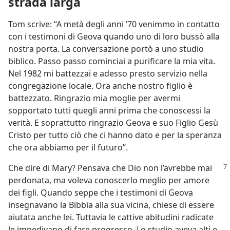
strada larga
Tom scrive: “A metà degli anni ’70 venimmo in contatto
con i testimoni di Geova quando uno di loro bussò alla
nostra porta. La conversazione portò a uno studio
biblico. Passo passo cominciai a purificare la mia vita.
Nel 1982 mi battezzai e adesso presto servizio nella
congregazione locale. Ora anche nostro figlio è
battezzato. Ringrazio mia moglie per avermi
sopportato tutti quegli anni prima che conoscessi la
verità. E soprattutto ringrazio Geova e suo Figlio Gesù
Cristo per tutto ciò che ci hanno dato e per la speranza
che ora abbiamo per il futuro”.
Che dire di Mary? Pensava che Dio non l’avrebbe mai
perdonata, ma voleva conoscerlo meglio per amore
dei figli. Quando seppe che i testimoni di Geova
insegnavano la Bibbia alla sua vicina, chiese di essere
aiutata anche lei. Tuttavia le cattive abitudini radicate
le impedivano di fare progresso. Lo studio aveva alti e