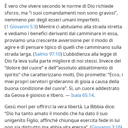
È vero che vivere secondo le norme di Dio richiede
sforzo, ma “i suoi comandamenti non sono gravosi”,
nemmeno per degli esseri umani imperfetti.
(
1 Giovanni 5:3
) Mentre ci abituiamo alla strada stretta
e vediamo i benefìci derivanti dal camminare in essa,
proviamo una crescente avversione per il modo di
agire e di pensare tipico di quelli che camminano sulla
strada larga. (
Salmo 97:10
) L’ubbidienza alla legge di
Dio fa leva sulla parte migliore di noi stessi. Invece del
“dolore del cuore” e dell’“assoluto abbattimento di
spirito” che caratterizzano molti, Dio promette: “Ecco, i
miei propri servitori grideranno di gioia a causa della
buona condizione del cuore”. Sì, un cuore addestrato
da Geova è gioioso e libero. —
Isaia 65:14
.
Gesù morì per offrirci la vera libertà. La Bibbia dice:
“Dio ha tanto amato il mondo che ha dato il suo
unigenito Figlio, affinché chiunque esercita fede in lui
non sia distrutto ma abbia vita eterna”. (
Giovanni 3:16
)