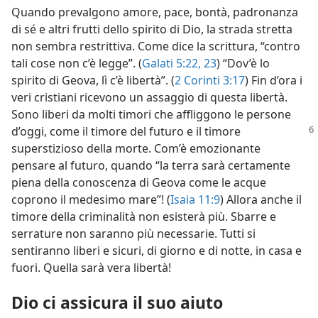
Quando prevalgono amore, pace, bontà, padronanza
di sé e altri frutti dello spirito di Dio, la strada stretta
non sembra restrittiva. Come dice la scrittura, “contro
tali cose non c’è legge”. (
Galati 5:22, 23
) “Dov’è lo
spirito di Geova, lì c’è libertà”. (
2 Corinti 3:17
) Fin d’ora i
veri cristiani ricevono un assaggio di questa libertà.
Sono liberi da molti timori che affliggono le persone
d’oggi, come
il timore del futuro e il timore
superstizioso della morte. Com’è emozionante
pensare al futuro, quando “la terra sarà certamente
piena della conoscenza di Geova come le acque
coprono il medesimo mare”! (
Isaia 11:9
) Allora anche il
timore della criminalità non esisterà più. Sbarre e
serrature non saranno più necessarie. Tutti si
sentiranno liberi e sicuri, di giorno e di notte, in casa e
fuori. Quella sarà vera libertà!
Dio ci assicura il suo aiuto