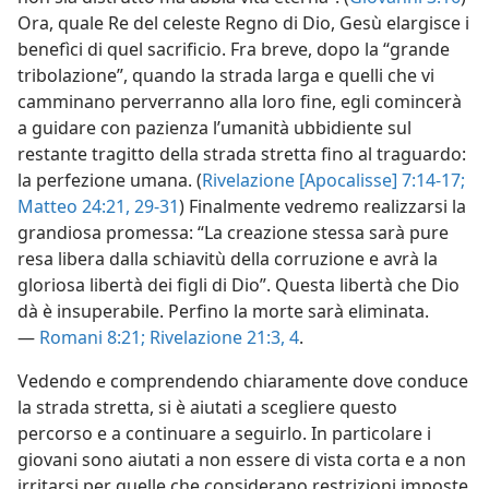
Ora, quale Re del celeste Regno di Dio, Gesù elargisce i
benefìci di quel sacrificio. Fra breve, dopo la “grande
tribolazione”, quando la strada larga e quelli che vi
camminano perverranno alla loro fine, egli comincerà
a guidare con pazienza l’umanità ubbidiente sul
restante tragitto della strada stretta fino al traguardo:
la perfezione umana. (
Rivelazione [Apocalisse] 7:14-17;
Matteo 24:21,
29-31
) Finalmente vedremo realizzarsi la
grandiosa promessa: “La creazione stessa sarà pure
resa libera dalla schiavitù della corruzione e avrà la
gloriosa libertà dei figli di Dio”. Questa libertà che Dio
dà è insuperabile. Perfino la morte sarà eliminata.
—
Romani 8:21;
Rivelazione 21:3, 4
.
Vedendo e comprendendo chiaramente dove conduce
la strada stretta, si è aiutati a scegliere questo
percorso e a continuare a seguirlo. In particolare i
giovani sono aiutati a non essere di vista corta e a non
irritarsi per quelle che considerano restrizioni imposte