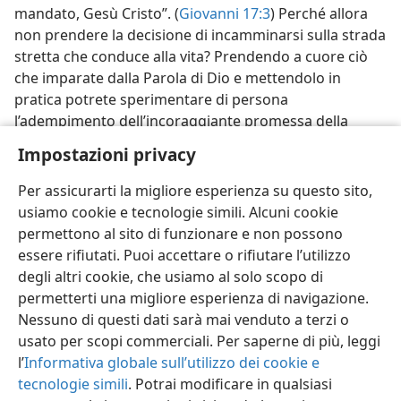
mandato, Gesù Cristo”. (
Giovanni 17:3
) Perché allora
non prendere la decisione di incamminarsi sulla strada
stretta che conduce alla vita? Prendendo a cuore ciò
che imparate dalla Parola di Dio e mettendolo in
pratica potrete sperimentare di persona
l’adempimento dell’incoraggiante promessa della
Bibbia: “Conoscerete la verità, e la verità vi renderà
Impostazioni privacy
liberi”. —
Giovanni 8:32
.
Per assicurarti la migliore esperienza su questo sito,
usiamo cookie e tecnologie simili. Alcuni cookie
permettono al sito di funzionare e non possono
essere rifiutati. Puoi accettare o rifiutare l’utilizzo
degli altri cookie, che usiamo al solo scopo di
permetterti una migliore esperienza di navigazione.
Nessuno di questi dati sarà mai venduto a terzi o
usato per scopi commerciali. Per saperne di più, leggi
l’
Informativa globale sull’utilizzo dei cookie e
tecnologie simili
. Potrai modificare in qualsiasi