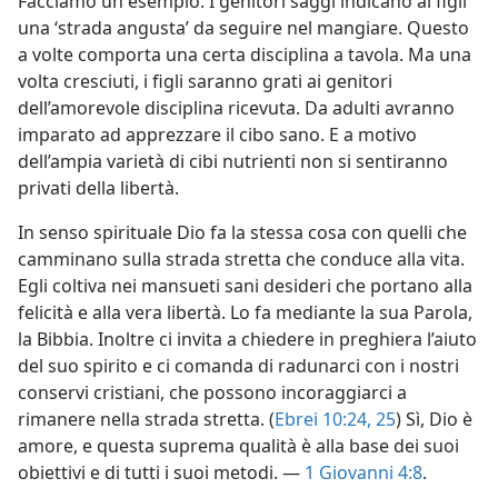
Facciamo un esempio. I genitori saggi indicano ai figli
una ‘strada angusta’ da seguire nel mangiare. Questo
a volte comporta una certa disciplina a tavola. Ma una
volta cresciuti, i figli saranno grati ai genitori
dell’amorevole disciplina ricevuta. Da adulti avranno
imparato ad apprezzare il cibo sano. E a motivo
dell’ampia varietà di cibi nutrienti non si sentiranno
privati della libertà.
In senso spirituale Dio fa la stessa cosa con quelli che
camminano sulla strada stretta che conduce alla vita.
Egli coltiva nei mansueti sani desideri che portano alla
felicità e alla vera libertà. Lo fa mediante la sua Parola,
la Bibbia. Inoltre ci invita a chiedere in preghiera l’aiuto
del suo spirito e ci comanda di radunarci con i nostri
conservi cristiani, che possono incoraggiarci a
rimanere nella strada stretta. (
Ebrei 10:24, 25
) Sì, Dio è
amore, e questa suprema qualità è alla base dei suoi
obiettivi e di tutti i suoi metodi. —
1 Giovanni 4:8
.