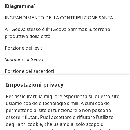
[Diagramma]
INGRANDIMENTO DELLA CONTRIBUZIONE SANTA
A. “Geova stesso è lì” (Geova-Samma); B. terreno
produttivo della città
Porzione dei leviti
Santuario di Geova
Porzione dei sacerdoti
B A B
Impostazioni privacy
Per assicurarti la migliore esperienza su questo sito,
usiamo cookie e tecnologie simili. Alcuni cookie
permettono al sito di funzionare e non possono
essere rifiutati. Puoi accettare o rifiutare l’utilizzo
Italiano
Condividi
Impostazioni
degli altri cookie, che usiamo al solo scopo di
Copyright
© 2026 Watch Tower Bible and Tract Society of Pennsylvania