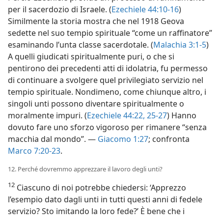
per il sacerdozio di Israele. (
Ezechiele 44:10-16
)
Similmente la storia mostra che nel 1918 Geova
sedette nel suo tempio spirituale “come un raffinatore”
esaminando l’unta classe sacerdotale. (
Malachia 3:1-5
)
A quelli giudicati spiritualmente puri, o che si
pentirono dei precedenti atti di idolatria, fu permesso
di continuare a svolgere quel privilegiato servizio nel
tempio spirituale. Nondimeno, come chiunque altro, i
singoli unti possono diventare spiritualmente o
moralmente impuri. (
Ezechiele 44:22,
25-27
) Hanno
dovuto fare uno sforzo vigoroso per rimanere “senza
macchia dal mondo”. —
Giacomo 1:27
; confronta
Marco 7:20-23
.
12. Perché dovremmo apprezzare il lavoro degli unti?
12
Ciascuno di noi potrebbe chiedersi: ‘Apprezzo
l’esempio dato dagli unti in tutti questi anni di fedele
servizio? Sto imitando la loro fede?’ È bene che i