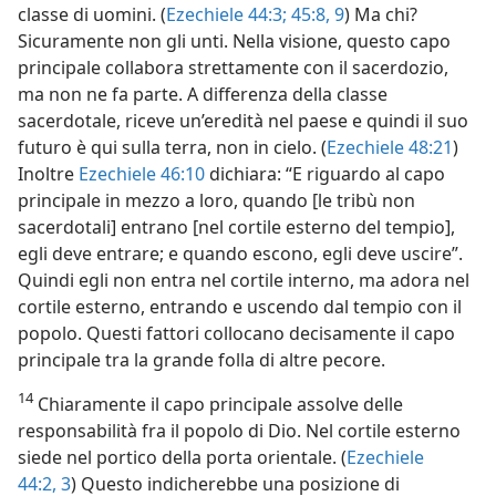
classe di uomini. (
Ezechiele 44:3;
45:8, 9
) Ma chi?
Sicuramente non gli unti. Nella visione, questo capo
principale collabora strettamente con il sacerdozio,
ma non ne fa parte. A differenza della classe
sacerdotale, riceve un’eredità nel paese e quindi il suo
futuro è qui sulla terra, non in cielo. (
Ezechiele 48:21
)
Inoltre
Ezechiele 46:10
dichiara: “E riguardo al capo
principale in mezzo a loro, quando [le tribù non
sacerdotali] entrano [nel cortile esterno del tempio],
egli deve entrare; e quando escono, egli deve uscire”.
Quindi egli non entra nel cortile interno, ma adora nel
cortile esterno, entrando e uscendo dal tempio con il
popolo. Questi fattori collocano decisamente il capo
principale tra la grande folla di altre pecore.
14
Chiaramente il capo principale assolve delle
responsabilità fra il popolo di Dio. Nel cortile esterno
siede nel portico della porta orientale. (
Ezechiele
44:2, 3
) Questo indicherebbe una posizione di