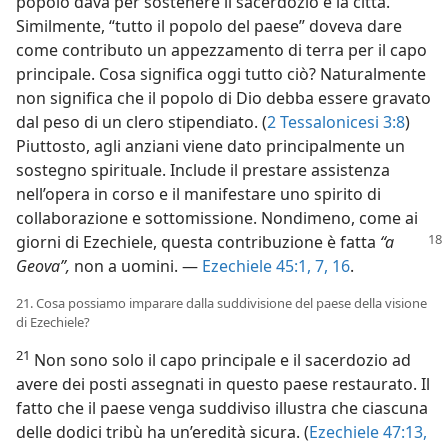
popolo dava per sostenere il sacerdozio e la città.
Similmente, “tutto il popolo del paese” doveva dare
come contributo un appezzamento di terra per il capo
principale. Cosa significa oggi tutto ciò? Naturalmente
non significa che il popolo di Dio debba essere gravato
dal peso di un clero stipendiato. (
2 Tessalonicesi 3:8
)
Piuttosto, agli anziani viene dato principalmente un
sostegno spirituale. Include il prestare assistenza
nell’opera in corso e il manifestare uno spirito di
collaborazione e sottomissione. Nondimeno, come ai
giorni
di Ezechiele, questa contribuzione è fatta
“a
Geova”,
non a uomini. —
Ezechiele 45:1,
7,
16
.
21. Cosa possiamo imparare dalla suddivisione del paese della visione
di Ezechiele?
21
Non sono solo il capo principale e il sacerdozio ad
avere dei posti assegnati in questo paese restaurato. Il
fatto che il paese venga suddiviso illustra che ciascuna
delle dodici tribù ha un’eredità sicura. (
Ezechiele 47:13,