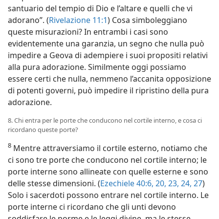
santuario del tempio di Dio e l’altare e quelli che vi
adorano”. (
Rivelazione 11:1
) Cosa simboleggiano
queste misurazioni? In entrambi i casi sono
evidentemente una garanzia, un segno che nulla può
impedire a Geova di adempiere i suoi propositi relativi
alla pura adorazione. Similmente oggi possiamo
essere certi che nulla, nemmeno l’accanita opposizione
di potenti governi, può impedire il ripristino della pura
adorazione.
8. Chi entra per le porte che conducono nel cortile interno, e cosa ci
ricordano queste porte?
8
Mentre attraversiamo il cortile esterno, notiamo che
ci sono tre porte che conducono nel cortile interno; le
porte interne sono allineate con quelle esterne e sono
delle stesse dimensioni. (
Ezechiele 40:6,
20,
23, 24,
27
)
Solo i sacerdoti possono entrare nel cortile interno. Le
porte interne ci ricordano che gli unti devono
soddisfare le norme e le leggi divine, ma le stesse