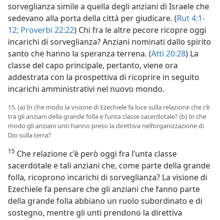
sorveglianza simile a quella degli anziani di Israele che
sedevano alla porta della città per giudicare. (
Rut 4:1-
12;
Proverbi 22:22
) Chi fra le altre pecore ricopre oggi
incarichi di sorveglianza? Anziani nominati dallo spirito
santo che hanno la speranza terrena. (
Atti 20:28
) La
classe del capo principale, pertanto, viene ora
addestrata con la prospettiva di ricoprire in seguito
incarichi amministrativi nel nuovo mondo.
15. (a) In che modo la visione di Ezechiele fa luce sulla relazione che c’è
tra gli anziani della grande folla e l’unta classe sacerdotale? (b) In che
modo gli anziani unti hanno preso la direttiva nell’organizzazione di
Dio sulla terra?
15
Che relazione c’è però oggi fra l’unta classe
sacerdotale e tali anziani che, come parte della grande
folla, ricoprono incarichi di sorveglianza? La visione di
Ezechiele fa pensare che gli anziani che fanno parte
della grande folla abbiano un ruolo subordinato e di
sostegno, mentre gli unti prendono la direttiva