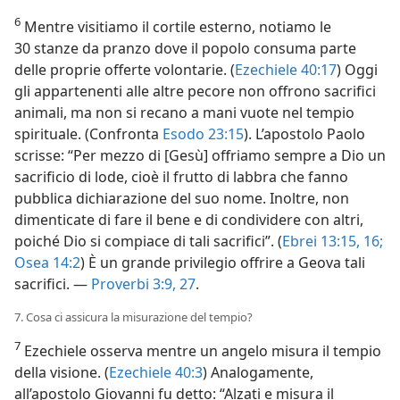
6
Mentre visitiamo il cortile esterno, notiamo le
30 stanze da pranzo dove il popolo consuma parte
delle proprie offerte volontarie. (
Ezechiele 40:17
) Oggi
gli appartenenti alle altre pecore non offrono sacrifici
animali, ma non si recano a mani vuote nel tempio
spirituale. (Confronta
Esodo 23:15
). L’apostolo Paolo
scrisse: “Per mezzo di [Gesù] offriamo sempre a Dio un
sacrificio di lode, cioè il frutto di labbra che fanno
pubblica dichiarazione del suo nome. Inoltre, non
dimenticate di fare il bene e di condividere con altri,
poiché Dio si compiace di tali sacrifici”. (
Ebrei 13:15, 16;
Osea 14:2
) È un grande privilegio offrire a Geova tali
sacrifici. —
Proverbi 3:9,
27
.
7. Cosa ci assicura la misurazione del tempio?
7
Ezechiele osserva mentre un angelo misura il tempio
della visione. (
Ezechiele 40:3
) Analogamente,
all’apostolo Giovanni fu detto: “Alzati e misura il