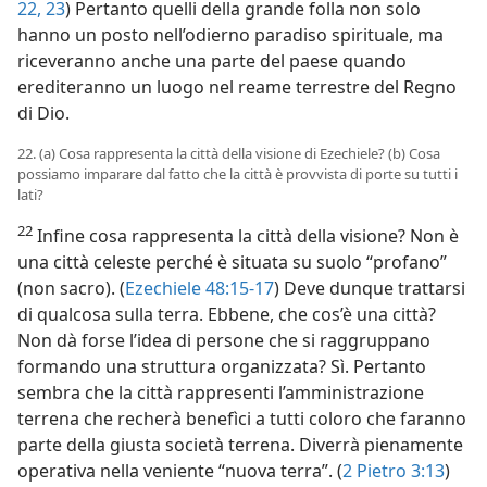
22, 23
) Pertanto quelli della grande folla non solo
hanno un posto nell’odierno paradiso spirituale, ma
riceveranno anche una parte del paese quando
erediteranno un luogo nel reame terrestre del Regno
di Dio.
22. (a) Cosa rappresenta la città della visione di Ezechiele? (b) Cosa
possiamo imparare dal fatto che la città è provvista di porte su tutti i
lati?
22
Infine cosa rappresenta la città della visione? Non è
una città celeste perché è situata su suolo “profano”
(non sacro). (
Ezechiele 48:15-17
) Deve dunque trattarsi
di qualcosa sulla terra. Ebbene, che cos’è una città?
Non dà forse l’idea di persone che si raggruppano
formando una struttura organizzata? Sì. Pertanto
sembra che la città rappresenti l’amministrazione
terrena che recherà benefìci a tutti coloro che faranno
parte della giusta società terrena. Diverrà pienamente
operativa nella veniente “nuova terra”. (
2 Pietro 3:13
)