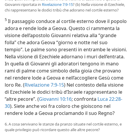
Giovanni riportata in
Rivelazione 7:9-15
? (b) Nella visione di Ezechiele,
chi rappresentano le dodici tribù che adorano nel cortile esterno?
5
Il passaggio conduce al cortile esterno dove il popolo
adora e rende lode a Geova. Questo ci rammenta la
visione dell’apostolo Giovanni relativa alla “grande
folla” che adora Geova “giorno e notte nel suo
tempio”. Le palme sono presenti in entrambe le visioni.
Nella visione di Ezechiele adornano i muri dell’entrata.
In quella di Giovanni gli adoratori tengono in mano
rami di palme come simbolo della gioia che provano
nel rendere lode a Geova e nell’accogliere Gesù come
loro Re. (
Rivelazione 7:9-15
) Nel contesto della visione
di Ezechiele le dodici tribù d’Israele rappresentano le
“altre pecore”. (
Giovanni 10:16
; confronta
Luca 22:28-
30
). Siete anche voi fra coloro che gioiscono nel
rendere lode a Geova proclamando il suo Regno?
6. A cosa servivano le stanze da pranzo situate nel cortile esterno, e
quale privilegio può ricordare questo alle altre pecore?