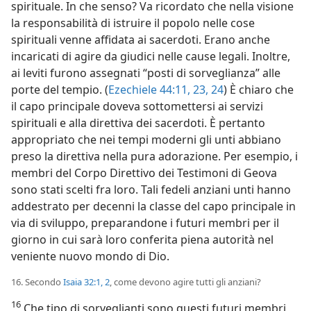
spirituale. In che senso? Va ricordato che nella visione
la responsabilità di istruire il popolo nelle cose
spirituali venne affidata ai sacerdoti. Erano anche
incaricati di agire da giudici nelle cause legali. Inoltre,
ai leviti furono assegnati “posti di sorveglianza” alle
porte del tempio. (
Ezechiele 44:11,
23, 24
) È chiaro che
il capo principale doveva sottomettersi ai servizi
spirituali e alla direttiva dei sacerdoti. È pertanto
appropriato che nei tempi moderni gli unti abbiano
preso la direttiva nella pura adorazione. Per esempio, i
membri del Corpo Direttivo dei Testimoni di Geova
sono stati scelti fra loro. Tali fedeli anziani unti hanno
addestrato per decenni la classe del capo principale in
via di sviluppo, preparandone i futuri membri per il
giorno in cui sarà loro conferita piena autorità nel
veniente nuovo mondo di Dio.
16. Secondo
Isaia 32:1, 2
, come devono agire tutti gli anziani?
16
Che tipo di sorveglianti sono questi futuri membri