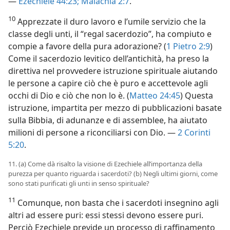
—
Ezechiele 44:23;
Malachia 2:7
.
10
Apprezzate il duro lavoro e l’umile servizio che la
classe degli unti, il “regal sacerdozio”, ha compiuto e
compie a favore della pura adorazione? (
1 Pietro 2:9
)
Come il sacerdozio levitico dell’antichità, ha preso la
direttiva nel provvedere istruzione spirituale aiutando
le persone a capire ciò che è puro e accettevole agli
occhi di Dio e ciò che non lo è. (
Matteo 24:45
) Questa
istruzione, impartita per mezzo di pubblicazioni basate
sulla Bibbia, di adunanze e di assemblee, ha aiutato
milioni di persone a riconciliarsi con Dio. —
2 Corinti
5:20
.
11. (a) Come dà risalto la visione di Ezechiele all’importanza della
purezza per quanto riguarda i sacerdoti? (b) Negli ultimi giorni, come
sono stati purificati gli unti in senso spirituale?
11
Comunque, non basta che i sacerdoti insegnino agli
altri ad essere puri: essi stessi devono essere puri.
Perciò Ezechiele previde un processo di raffinamento