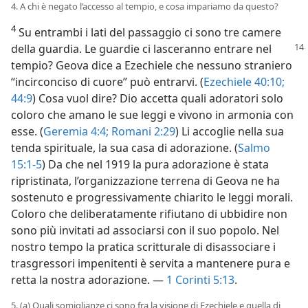
4. A chi è negato l’accesso al tempio, e cosa impariamo da questo?
4
Su entrambi i lati del passaggio ci sono tre camere
della guardia. Le guardie ci lasceranno
entrare nel
tempio? Geova dice a Ezechiele che nessuno straniero
“incirconciso di cuore” può entrarvi. (
Ezechiele 40:10;
44:9
) Cosa vuol dire? Dio accetta quali adoratori solo
coloro che amano le sue leggi e vivono in armonia con
esse. (
Geremia 4:4;
Romani 2:29
) Li accoglie nella sua
tenda spirituale, la sua casa di adorazione. (
Salmo
15:1-5
) Da che nel 1919 la pura adorazione è stata
ripristinata, l’organizzazione terrena di Geova ne ha
sostenuto e progressivamente chiarito le leggi morali.
Coloro che deliberatamente rifiutano di ubbidire non
sono più invitati ad associarsi con il suo popolo. Nel
nostro tempo la pratica scritturale di disassociare i
trasgressori impenitenti è servita a mantenere pura e
retta la nostra adorazione. —
1 Corinti 5:13
.
5. (a) Quali somiglianze ci sono fra la visione di Ezechiele e quella di