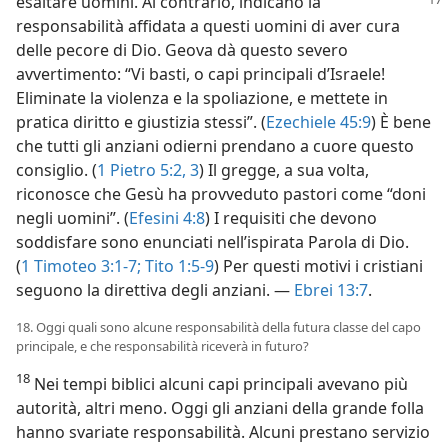
esaltare uomini. Al contrario,
indicano la
responsabilità affidata a questi uomini di aver cura
delle pecore di Dio. Geova dà questo severo
avvertimento: “Vi basti, o capi principali d’Israele!
Eliminate la violenza e la spoliazione, e mettete in
pratica diritto e giustizia stessi”. (
Ezechiele 45:9
) È bene
che tutti gli anziani odierni prendano a cuore questo
consiglio. (
1 Pietro 5:2, 3
) Il gregge, a sua volta,
riconosce che Gesù ha provveduto pastori come “doni
negli uomini”. (
Efesini 4:8
) I requisiti che devono
soddisfare sono enunciati nell’ispirata Parola di Dio.
(
1 Timoteo 3:1-7;
Tito 1:5-9
) Per questi motivi i cristiani
seguono la direttiva degli anziani. —
Ebrei 13:7
.
18. Oggi quali sono alcune responsabilità della futura classe del capo
principale, e che responsabilità riceverà in futuro?
18
Nei tempi biblici alcuni capi principali avevano più
autorità, altri meno. Oggi gli anziani della grande folla
hanno svariate responsabilità. Alcuni prestano servizio