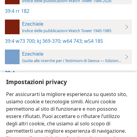
Indice delle pubblicazioni Watch Tower 1986-2026
39:4
rr 182
Ezechiele
Indice delle pubblicazioni Watch Tower 1945-1985
39:4
w73 700;
kj 369-370;
w64 743;
w54 185
Ezechiele
Guida alle ricerche per i Testimoni di Geova — Edizione 2019
39:4
Impostazioni privacy
Pura adorazione
, p. 182
Per assicurarti la migliore esperienza su questo sito,
usiamo cookie e tecnologie simili. Alcuni cookie
permettono al sito di funzionare e non possono
essere rifiutati. Puoi accettare o rifiutare l’utilizzo
Italiano
Impostazioni
degli altri cookie, che usiamo al solo scopo di
permetterti una migliore esperienza di navigazione.
Copyright
© 2026 Watch Tower Bible and Tract Society of Pennsylvania
Condizioni d’uso
Informativa sulla privacy
Impostazioni privacy