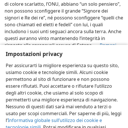
di colore scarlatto, l’ONU, abbiano “un solo pensiero”,
non possono sconfiggere il grande “Signore dei
signori e Re dei re”, né possono sconfiggere “quelli che
sono chiamati ed eletti e fedeli” con lui, i quali
includono i suoi unti seguaci ancora sulla terra. Anche
questi avranno vinto mantenendo l’integrità
in
risposta alle spregevoli accuse di Satana. —
Romani
8:37-39;
Rivelazione 12:10, 11
.
Impostazioni privacy
Per assicurarti la migliore esperienza su questo sito,
usiamo cookie e tecnologie simili. Alcuni cookie
permettono al sito di funzionare e non possono
essere rifiutati. Puoi accettare o rifiutare l’utilizzo
Italiano
Impostazioni
degli altri cookie, che usiamo al solo scopo di
Copyright
© 2026 Watch Tower Bible and Tract Society of Pennsylvania
permetterti una migliore esperienza di navigazione.
Condizioni d’uso
Informativa sulla privacy
Impostazioni privacy
Accedi
JW.ORG
Nessuno di questi dati sarà mai venduto a terzi o
usato per scopi commerciali. Per saperne di più, leggi
l’
Informativa globale sull’utilizzo dei cookie e
tecnologie simili
. Potrai modificare in qualsiasi