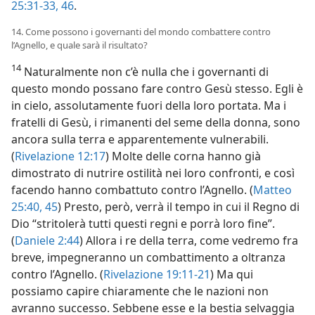
25:31-33,
46
.
14. Come possono i governanti del mondo combattere contro
l’Agnello, e quale sarà il risultato?
14
Naturalmente non c’è nulla che i governanti di
questo mondo possano fare contro Gesù stesso. Egli è
in cielo, assolutamente fuori della loro portata. Ma i
fratelli di Gesù, i rimanenti del seme della donna, sono
ancora sulla terra e apparentemente vulnerabili.
(
Rivelazione 12:17
) Molte delle corna hanno già
dimostrato di nutrire ostilità nei loro confronti, e così
facendo hanno combattuto contro l’Agnello. (
Matteo
25:40,
45
) Presto, però, verrà il tempo in cui il Regno di
Dio “stritolerà tutti questi regni e porrà loro fine”.
(
Daniele 2:44
) Allora i re della terra, come vedremo fra
breve, impegneranno un combattimento a oltranza
contro l’Agnello. (
Rivelazione 19:11-21
) Ma qui
possiamo capire chiaramente che le nazioni non
avranno successo. Sebbene esse e la bestia selvaggia