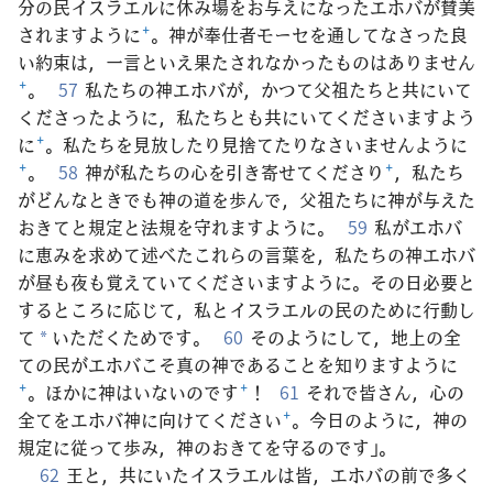
分の民イスラエルに休み場をお与えになったエホバが賛美
されますように
+
。神が奉仕者モーセを通してなさった良
い約束は，一言といえ果たされなかったものはありません
+
。
57
私たちの神エホバが，かつて父祖たちと共にいて
くださったように，私たちとも共にいてくださいますよう
に
+
。私たちを見放したり見捨てたりなさいませんように
+
。
58
神が私たちの心を引き寄せてくださり
+
，私たち
がどんなときでも神の道を歩んで，父祖たちに神が与えた
おきてと規定と法規を守れますように。
59
私がエホバ
に恵みを求めて述べたこれらの言葉を，私たちの神エホバ
が昼も夜も覚えていてくださいますように。その日必要と
するところに応じて，私とイスラエルの民のために行動し
て
いただくためです。
60
そのようにして，地上の全
*
ての民がエホバこそ真の神であることを知りますように
+
。ほかに神はいないのです
+
！
61
それで皆さん，心の
全てをエホバ神に向けてください
+
。今日のように，神の
規定に従って歩み，神のおきてを守るのです」。
62
王と，共にいたイスラエルは皆，エホバの前で多く