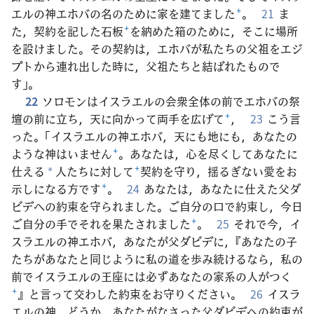
エルの神エホバの名のために家を建てました
+
。
21
ま
た，契約を記した石板
+
を納めた箱のために，そこに場所
を設けました。その契約は，エホバが私たちの父祖をエジ
プトから連れ出した時に，父祖たちと結ばれたもので
す」。
22
ソロモンはイスラエルの会衆全体の前でエホバの祭
壇の前に立ち，天に向かって両手を広げて
+
，
23
こう言
った。「イスラエルの神エホバ，天にも地にも，あなたの
ような神はいません
+
。あなたは，心を尽くしてあなたに
仕える
人たちに対して
+
契約を守り，揺るぎない愛をお
*
示しになる方です
+
。
24
あなたは，あなたに仕えた父ダ
ビデへの約束を守られました。ご自分の口で約束し，今日
ご自分の手でそれを果たされました
+
。
25
それで今，イ
スラエルの神エホバ，あなたが父ダビデに，『あなたの子
たちがあなたと同じように私の道を歩み続けるなら，私の
前でイスラエルの王座には必ずあなたの家系の人がつく
+
』と言って交わした約束をお守りください。
26
イスラ
エルの神，どうか，あなたがなさった父ダビデへの約束が