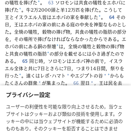
の犠牲を捧げた
+
。
63
ソロモンは共食の犠牲をエホバに
捧げた
+
。牛2万2000頭と羊12万匹を捧げた。こうして
王とイスラエル人皆はエホバの家を奉献した
+
。
64
その
日，王はエホバの家の前にある庭の中央を神聖なものとし
た。全焼の犠牲，穀物の捧げ物，共食の犠牲の脂肪の部分
を，その場所で捧げなければならなかったからである。エ
ホバの前にある銅の祭壇
+
は，全焼の犠牲と穀物の捧げ物
と共食の犠牲の脂肪
+
の部分を載せるには小さ過ぎたので
ある。
65
同じ時，ソロモンはエホバ神の前で，イスラ
エル全体と共に7日とさらに7日，つまり14日間，祭りを
行った
+
。遠くはレボ･ハマト
やエジプトの谷
+
からも
*
*
たくさんの群衆
が集まった。
66
翌日
，王は民を去
*
*
らせた。民は王のために祝福を願い求め，神に仕えたダビ
プライバシー設定
デとイスラエルの民にエホバがした全ての良いこと
+
を喜
び，うれしい気持ちで家に帰っていった。
ユーザーの利便性を可能な限り向上させるため，当ウェ
ブサイトはクッキーおよび類似の技術を使用します。ク
ッキーの中には当ウェブサイトが機能するために必須の
ものもあり，そのクッキーを拒否することはできませ