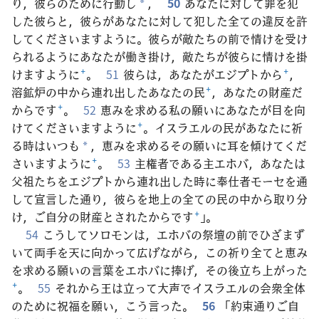
り，彼らのために行動し
，
50
あなたに対して罪を犯
*
した彼らと，彼らがあなたに対して犯した全ての違反を許
してくださいますように。彼らが敵たちの前で情けを受け
られるようにあなたが働き掛け，敵たちが彼らに情けを掛
けますように
+
。
51
彼らは，あなたがエジプトから
+
，
溶鉱炉の中から連れ出したあなたの民
+
，あなたの財産だ
からです
+
。
52
恵みを求める私の願いにあなたが目を向
けてくださいますように
+
。イスラエルの民があなたに祈
る時はいつも
，恵みを求めるその願いに耳を傾けてくだ
*
さいますように
+
。
53
主権者である主エホバ，あなたは
父祖たちをエジプトから連れ出した時に奉仕者モーセを通
して宣言した通り，彼らを地上の全ての民の中から取り分
け，ご自分の財産とされたからです
+
」。
54
こうしてソロモンは，エホバの祭壇の前でひざまず
いて両手を天に向かって広げながら，この祈り全てと恵み
を求める願いの言葉をエホバに捧げ，その後立ち上がった
+
。
55
それから王は立って大声でイスラエルの会衆全体
のために祝福を願い，こう言った。
56
「約束通りご自