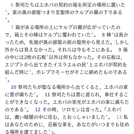
6
祭司たちはエホバの契約の箱を所定の場所に置いた
+
。家の奥の部屋つまり至聖所のケルブの翼の下である
+
。
7
箱がある場所の上にケルブの翼が広がっていたの
で，箱とその棒はケルブに覆われていた
+
。
8
棒
+
は長か
ったため，先端が奥の部屋の前の聖所から見えた。しかし
外からは見えなかった。それらは今もそこにある。
9
箱
の中には2枚の石板
+
以外は何もなかった。その石板は，
エジプトから出てきたイスラエルの民
+
とエホバが契約を
結んだ時に
+
，ホレブでモーセがそこに納めたものである
+
。
10
祭司たちが聖なる場所から出てくると，エホバの家
に雲が満ちた
+
。
11
祭司たちは雲に遮られ，奉仕するこ
とができなくなった。エホバの栄光がエホバの家に満ちた
のである
+
。
12
その時，ソロモンは言った。「エホバ
は，濃い暗闇の中に住む，とおっしゃいました
+
。
13
私
はあなたのために，荘厳な家を，あなたがいつまでも住め
る場所を建てました
+
」。