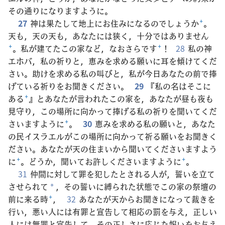
その通りになりますように。
27
神は果たして地上にお住みになるのでしょうか
+
。
天も，天の天も，あなたには狭く，十分ではありません
+
。私が建てたこの家など，なおさらです
+
！
28
私の神
エホバ，私の祈りと，恵みを求める願いに耳を傾けてくだ
さい。助けを求める私の叫びと，私が今日あなたの前で捧
げている祈りをお聞きください。
29
『私の名はそこに
ある
+
』とあなたが言われたこの家を，あなたが昼も夜も
見守り，この場所に向かって捧げる私の祈りを聞いてくだ
さいますように
+
。
30
恵みを求める私の願いと，あなた
の民イスラエルがこの場所に向かって祈る願いをお聞きく
ださい。あなたが天の住まいから聞いてくださいますよう
に
+
。どうか，聞いてお許しくださいますように
+
。
31
仲間に対して罪を犯したとされる人が，誓いを立て
させられて
，その誓いに縛られた状態でこの家の祭壇の
*
前に来る時
+
，
32
あなたが天からお聞きになって裁きを
行い，悪い人には有罪と宣告して相応の罰を与え，正しい
人には無罪と宣告して，その正しさに応じた報いをお与え