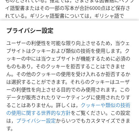
ものとされている。推定では，さまざまな図書館にヘブラ
イ語聖書またはその一部の写本が合計6000点ほど保存さ
れている。ギリシャ語聖書については，ギリシャ語で
5300点ほど，ラテン語で1万点ほど，またほかの多くの言
プライバシー設定
語でも残っている。
ユーザーの利便性を可能な限り向上させるため，当ウェ
ブサイトはクッキーおよび類似の技術を使用します。ク
ッキーの中には当ウェブサイトが機能するために必須の
ものもあり，そのクッキーを拒否することはできませ
日本語
シェアする
設定
ん。その他のクッキーの使用を受け入れるか拒否するか
Copyright
© 2026 Watch Tower Bible and Tract Society of Pennsylvania
は選択することができます。それらのクッキーはユーザ
利用規約
プライバシーに関する方針
プライバシー設定
JW.ORG
ーの利便性を向上させる目的でのみ使用されます。この
ログイン
データが販売されたりマーケティングに使用されたりす
ることはありません。詳しくは，
クッキーや類似の技術
の使用に関する世界的な方針
をご覧ください。この設定
は，
プライバシー設定
からいつでもカスタマイズできま
す。