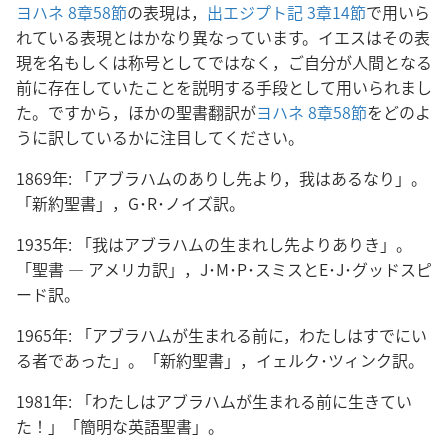
ヨハネ 8章58節
の表現は，
出エジプト記 3章14節
で用いら
れている表現とはかなり異なっています。イエスはその表
現を名もしくは称号としてではなく，ご自分が人間となる
前に存在していたことを説明する手段として用いられまし
た。ですから，ほかの聖書翻訳が
ヨハネ 8章58節
をどのよ
うに訳しているかに注目してください。
1869年: 「アブラハムのありし先より，我はあるなり」。
「新約聖書」，G･R･ノイズ訳。
1935年: 「我はアブラハムの生まれし先よりありき」。
「聖書 ― アメリカ訳」，J･M･P･スミスとE･J･グッドスピ
ード訳。
1965年: 「アブラハムが生まれる前に，わたしはすでにい
る者であった」。「新約聖書」，イェルク･ツィンク訳。
1981年: 「わたしはアブラハムが生まれる前に生きてい
た！」「簡明な英語聖書」。