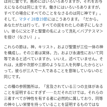
は同じ霊です。務めにはいろいろありますが，それをお与
えになるのは同じ主です。働きにはいろいろありますが，
すべての場合にすべてのことをなさるのは同じ神です」。
そして，
マタイ 28章19節
にはこうあります。「だから，
あなたがたは行って，すべての民をわたしの弟子にしなさ
い。彼らに父と子と聖霊の名によって洗礼＜バプテスマ＞
を授け（なさい）」。
これらの節は，神，キリスト，および聖霊が三位一体の神
を構成し，その三者は実体，力，および永遠性において同
等であると述べていますか。いいえ，述べていません。そ
れは，太郎や次郎や三郎のような三人を列挙したからとい
って，彼らが三人で一人であることを意味していないのと
同じです。
この種の参照箇所は，「言及されている三つの主体がある
ことを証明するにすぎず……ただそれだけでは，それらの
三者すべてが神性を有する者に必然的に属しており，同等
の神々しい栄誉を持っていることを証明するものではな