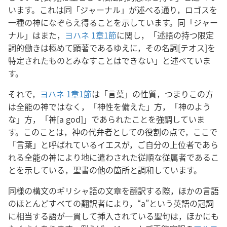
います。これは同「ジャーナル」が述べる通り，ロゴスを
一種の神になぞらえ得ることを示しています。同「ジャー
ナル」はまた，
ヨハネ 1章1節
に関し，「述語の持つ限定
詞的働きは極めて顕著であるゆえに，その名詞[テオス]を
特定されたものとみなすことはできない」と述べていま
す。
それで，
ヨハネ 1章1節
は「言葉」の性質，つまりこの方
は全能の神ではなく，「神性を備えた」方，「神のよう
な」方，「神[a god]」であられたことを強調していま
す。このことは，神の代弁者としての役割の点で，ここで
「言葉」と呼ばれているイエスが，ご自分の上位者であら
れる全能の神により地に遣わされた従順な従属者であるこ
とを示している，聖書の他の箇所と調和しています。
同様の構文のギリシャ語の文章を翻訳する際，ほかの言語
のほとんどすべての翻訳者により，“a”という英語の冠詞
に相当する語が一貫して挿入されている聖句は，ほかにも