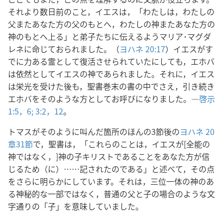
それより数日前のこと，イエスは，「わたしは，わたしの
父またあなた方の父のもとへ，わたしの神またあなた方の
神のもとへ上る」と弟子たちに伝えるようマリア･マグダ
レネに命じておられました。（
ヨハネ 20:17
）イエスがす
でに力ある霊として復活させられていたにしても，エホバ
は依然としてイエスの神であられました。それに，イエス
は栄光を受けた後も，聖書巻末の書の中でさえ，引き続き
エホバをそのような方としてお呼びになりました。―
啓示
1:5，6;
3:2，
12
。
トマスがそのように叫んだ箇所のほんの3節後の
ヨハネ 20
章31節
で，聖書は，「これらのことは，イエスが[全能の
神ではなく，]神の子キリストであることをあなた方が信
じるため（に）……記されたのである」と述べて，その点
をさらに明らかにしています。それは，三位一体の神のあ
る神秘的な一部ではなく，普通の父と子の場合のような文
字通りの「子」を意味していました。