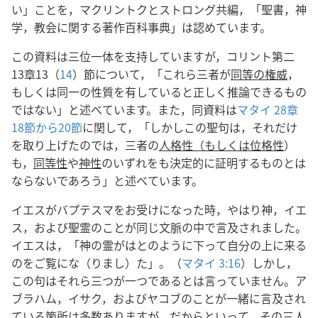
い」ことを，マクリントクとストロング共編，「聖書，神
学，教会に関する著作百科事典」は認めています。
この資料は三位一体を支持していますが，コリント第二
13章13（
14
）節について，「これら三者が
同等の権威
，
もしくは同一の性質を有していると正しく推論できるもの
ではない」と述べています。また，同資料は
マタイ 28章
18節から20節
に関して，「しかしこの聖句は，それだけ
を取り上げたのでは，三者の
人格性（もしくは位格性
）
も，
同等性
や
神性
のいずれをも決定的に証明するものとは
ならないであろう」と述べています。
イエスがバプテスマをお受けになった時，やはり神，イエ
ス，および聖霊のことが同じ文脈の中で言及されました。
イエスは，「神の霊がはとのように下って自分の上に来る
のをご覧にな（りまし）た」。（
マタイ 3:16
）しかし，
この句はそれら三つが一つであるとは言っていません。ア
ブラハム，イサク，およびヤコブのことが一緒に言及され
ている箇所は多数ありますが，だからといって，その三人