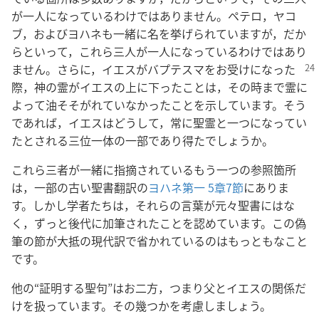
が一人になっているわけではありません。ペテロ，ヤコ
ブ，およびヨハネも一緒に名を挙げられていますが，だか
らといって，これら三人が一人になっているわけではあり
ません。さらに，イエスがバプテスマをお受けになっ
た
際，神の霊がイエスの上に下ったことは，その時まで霊に
よって油そそがれていなかったことを示しています。そう
であれば，イエスはどうして，常に聖霊と一つになってい
たとされる三位一体の一部であり得たでしょうか。
これら三者が一緒に指摘されているもう一つの参照箇所
は，一部の古い聖書翻訳の
ヨハネ第一 5章7節
にありま
す。しかし学者たちは，それらの言葉が元々聖書にはな
く，ずっと後代に加筆されたことを認めています。この偽
筆の節が大抵の現代訳で省かれているのはもっともなこと
です。
他の“証明する聖句”はお二方，つまり父とイエスの関係だ
けを扱っています。その幾つかを考慮しましょう。