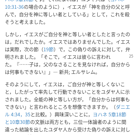
10:31-36
の場合のように），イエスが「神を自分の父と呼
んで，自分を神に等しい者としている」として，これを殺
そうと考えました。
しかし，イエスがご自分を神と等しい者としたと言ったの
は，だれでしたか。イエスではありませんでした。イエス
は実際，次の節（
19節
）で，この偽りの訴えに対して，弁
明されました。「そこで，イエスは彼らに言われ
た。
『……子は，父のなさることを見なければ，自分から
は何事もできない』」― 新共; エルサレム。
そのようにして，イエスは，ご自分が神と等しくないこ
と，したがって率先して行動できないことをユダヤ人に示
されました。全能の神と等しい方が，「自分からは何事も
できない」と言われるところを想像できますか。（
ダニエ
ル 4:34，35
と比較。）興味深いことに，
ヨハネ 5章18節
と
10章30節
の文脈は両方とも，三位一体論者のように間
違った結論を出したユダヤ人から受けた偽りの訴えに対し