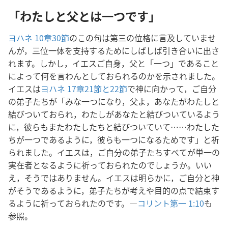
「わたしと父とは一つです」
ヨハネ 10章30節
のこの句は第三の位格に言及していませ
んが，三位一体を支持するためにしばしば引き合いに出さ
れます。しかし，イエスご自身，父と「一つ」であること
によって何を言わんとしておられるのかを示されました。
イエスは
ヨハネ 17章21節と22節
で神に向かって，ご自分
の弟子たちが「みな一つになり，父よ，あなたがわたしと
結びついておられ，わたしがあなたと結びついているよう
に，彼らもまたわたしたちと結びついていて……わたした
ちが一つであるように，彼らも一つになるためです」と祈
られました。イエスは，ご自分の弟子たちすべてが単一の
実在者となるように祈っておられたのでしょうか。いい
え，そうではありません。イエスは明らかに，ご自分と神
がそうであるように，弟子たちが考えや目的の点で結束す
るように祈っておられたのです。―
コリント第一 1:10
も
参照。