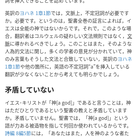
詞を挿入できることを認めています。
英訳の
ヨハネ 1章1節
では，文脈上，不定冠詞が必要です
か。必要です。というのは，聖書全巻の証言によれば，イ
エスは全能の神ではないからです。それで，このような場
合，翻訳者はコルウェルの疑わしい文法規則ではなく，
文
脈
に導かれるべきでしょう。このことはまた，そのような
人為的文法に関し，多くの学者の意見が分かれていて，神
のみ言葉もそうした文法と合致していない，英訳の
ヨハネ
1章1節
や他の箇所に，英語の不定冠詞“a”を挿入している
翻訳が少なくないことから考えても明らかでしょう。
矛盾していない
イエス･キリストが「神[a god]」であると言うことは，神
はただひとりであるという聖書の教えと矛盾しています
か。矛盾していません。聖書では，「神[a god]」という
語が力ある被造物を指して何回か使われているからです。
詩編 8編5節
には，「あなたはまた，人を神のような者た