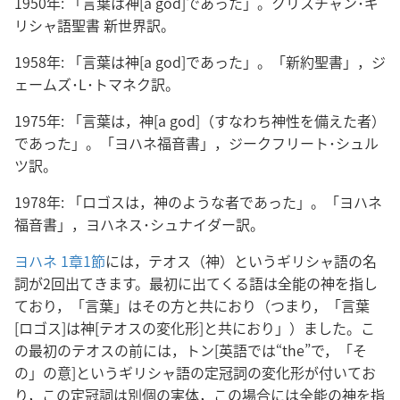
1950年: 「言葉は神[a god]であった」。クリスチャン･ギ
リシャ語聖書 新世界訳。
1958年: 「言葉は神[a god]であった」。「新約聖書」，ジ
ェームズ･L･トマネク訳。
1975年: 「言葉は，神[a god]（すなわち神性を備えた者）
であった」。「ヨハネ福音書」，ジークフリート･シュル
ツ訳。
1978年: 「ロゴスは，神のような者であった」。「ヨハネ
福音書」，ヨハネス･シュナイダー訳。
ヨハネ 1章1節
には，テオス（神）というギリシャ語の名
詞が2回出てきます。最初に出てくる語は全能の神を指し
ており，「言葉」はその方と共におり（つまり，「言葉
[ロゴス]は神[テオスの変化形]と共におり」）ました。こ
の最初のテオスの前には，トン[英語では“the”で，「そ
の」の意]というギリシャ語の定冠詞の変化形が付いてお
り，この定冠詞は別個の実体，この場合には全能の神を指