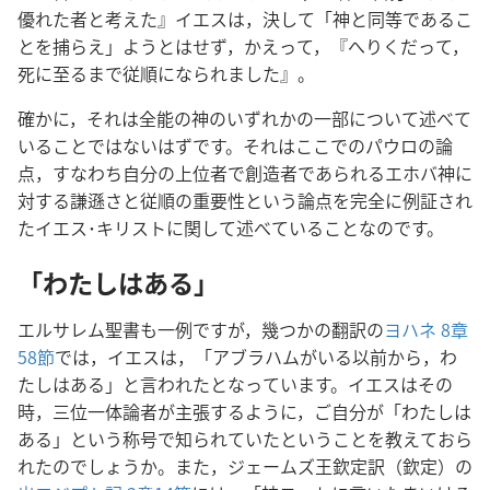
優れた者と考えた』イエスは，決して「神と同等であるこ
とを捕らえ」ようとはせず，かえって，『へりくだって，
死に至るまで従順になられました』。
確かに，それは全能の神のいずれかの一部について述べて
いることではないはずです。それはここでのパウロの論
点，すなわち自分の上位者で創造者であられるエホバ神に
対する謙遜さと従順の重要性という論点を完全に例証され
たイエス･キリストに関して述べていることなのです。
「わたしはある」
エルサレム聖書も一例ですが，幾つかの翻訳の
ヨハネ 8章
58節
では，イエスは，「アブラハムがいる以前から，わ
たしはある」と言われたとなっています。イエスはその
時，三位一体論者が主張するように，ご自分が「わたしは
ある」という称号で知られていたということを教えておら
れたのでしょうか。また，ジェームズ王欽定訳（欽定）の