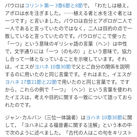
パウロは
コリント第一 3章6節と
8節
で，「わたしは植え，
アポロは水を注ぎました。……植える者と水を注ぐ者とは
一つです」と言いました。パウロは自分とアポロが二人で
一人であると言っていたのではなく，二人は目的の点で一
致していると言っていたのです。パウロがここで使った
「一つ」という意味のギリシャ語の言葉（ヘン）は中性
で，文字通りには「一つ（のもの）」という意味で，協力
し合って一体となっていることを示唆しています。それ
は，イエスが
ヨハネ 10章30節
で父とご自分の関係を説明
するのに用いたのと同じ言葉です。それはまた，イエスが
ヨハネ 17章21節と22節
で用いたのと同じ言葉です。です
から，これらの例で「一つ」（ヘン）という言葉を使われ
たイエスは，考えや目的に関する一致について語っておら
れたのです。
ジャン･カルバン（三位一体論者）は
ヨハネ 10章30節
に関
して，「ヨハネによる福音書に関する注解」という本の中
で次のように述べました。「古代の人はこの句をキリスト