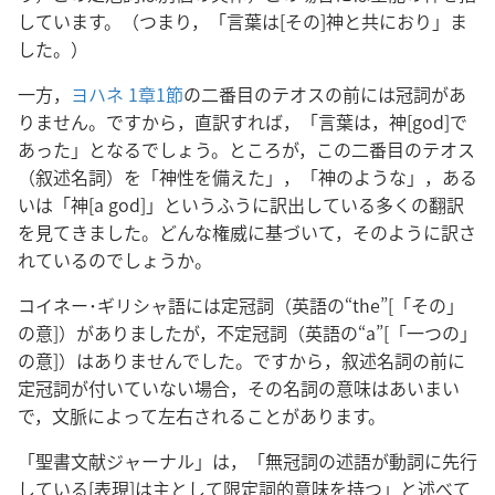
しています。（つまり，「言葉は[その]神と共におり」ま
した。）
一方，
ヨハネ 1章1節
の二番目のテオスの前には冠詞があ
りません。ですから，直訳すれば，「言葉は，神[god]で
あった」となるでしょう。ところが，この二番目のテオス
（叙述名詞）を「神性を備えた」，「神のような」，ある
いは「神[a god]」というふうに訳出している多くの翻訳
を見てきました。どんな権威に基づいて，そのように訳さ
れているのでしょうか。
コイネー･ギリシャ語には定冠詞（英語の“the”[「その」
の意]）がありましたが，不定冠詞（英語の“a”[「一つの」
の意]）はありませんでした。ですから，叙述名詞の前に
定冠詞が付いていない場合，その名詞の意味はあいまい
で，文脈によって左右されることがあります。
「聖書文献ジャーナル」は，「無冠詞の述語が動詞に先行
している[表現]は主として限定詞的意味を持つ」と述べて