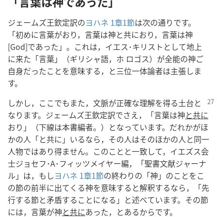
「言葉は神であった」
ジェームズ王欽定訳の
ヨハネ 1章1節
は次の通りです。
「初めに言葉がおり，言葉は神と共におり，言葉は神
[God]であった」。これは，イエス･キリストとして地上
に来た「言葉」（ギリシャ語，ホ ロゴス）が全能の神ご
自身だったことを意味する，と三位一体論者は主張しま
す。
しかし，ここでもまた，文脈が正確な理解を得る土台と
なります。ジェームズ王欽定訳でさえ，「言葉は神
と共に
おり」（下線は本書編者。）となっています。だれかがほ
かの人「と共に」いるなら，その人はそのほかの人と同一
人物ではあり得ません。このことと一致して，イエズス会
士ジョセフ･A･フィッツメイヤー編，「聖書文献ジャーナ
ル」は，もし
ヨハネ 1章1節
の終わりの「神」のことをこ
の節の前半に出てくる神を意味すると解釈するなら，「先
行する節と矛盾することになる」と述べています。その節
には，言葉が神
と共に
あった，とあるからです。