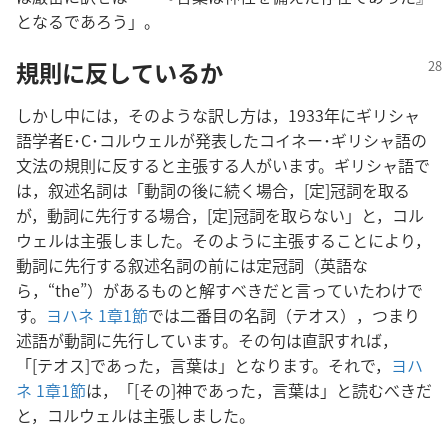
となるであろう」。
規則に反しているか
しかし中には，そのような訳し方は，1933年にギリシャ
語学者E･C･コルウェルが発表したコイネー･ギリシャ語の
文法の規則に反すると主張する人がいます。ギリシャ語で
は，叙述名詞は「動詞の後に続く場合，[定]冠詞を取る
が，動詞に先行する場合，[定]冠詞を取らない」と，コル
ウェルは主張しました。そのように主張することにより，
動詞に先行する叙述名詞の前には定冠詞（英語な
ら，“the”）があるものと解すべきだと言っていたわけで
す。
ヨハネ 1章1節
では二番目の名詞（テオス），つまり
述語が動詞に先行しています。その句は直訳すれば，
「[テオス]であった，言葉は」となります。それで，
ヨハ
ネ 1章1節
は，「[その]神であった，言葉は」と読むべきだ
と，コルウェルは主張しました。