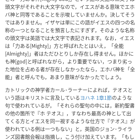
頭文字がそれぞれ大文字なので，イエスがある意味でエホ
バ神と同等であることを示唆していませんか。決してそう
ではありません。イザヤは単にこの語がイエスの四つの名
称の一つとなることを預言したにすぎず，そのような名称
の頭文字は英語では大文字で表記されます。なお，イエス
は「力ある[Mighty]」方と呼ばれたとはいえ，「全能
[Almighty]」者はただひとりしか存在し得ません。ほかに
も神[god]と呼ばれながら，より重要でない，つまり劣っ
た地位を占める者が存在しなかったなら，エホバ神を「全
能」者と呼んでも，あまり意味がなかったでしょう。
カトリックの神学者カール･ラーナーによれば，テオスと
いう語はキリストに言及している
ヨハネ 1章1節
のような
句で使われているが，「それらの聖句の中には，新約聖書
の他の箇所で『ホ テオス』，すなわち最高の神として出
てくる方とイエスを同一視するような仕方で『テオス』が
使われている例は一つもない」と，英国のジョン･ライラ
ンズ図書館会報は指摘し，こう付け加えています。「もし