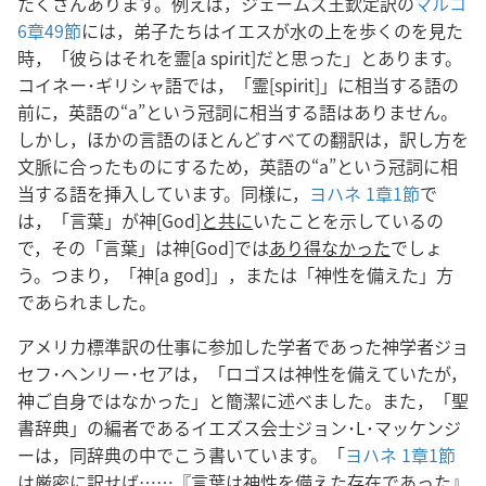
たくさんあります。例えば，ジェームズ王欽定訳の
マルコ
6章49節
には，弟子たちはイエスが水の上を歩くのを見た
時，「彼らはそれを霊[a spirit]だと思った」とあります。
コイネー･ギリシャ語では，「霊[spirit]」に相当する語の
前に，英語の“a”という冠詞に相当する語はありません。
しかし，ほかの言語のほとんどすべての翻訳は，訳し方を
文脈に合ったものにするため，英語の“a”という冠詞に相
当する語を挿入しています。同様に，
ヨハネ 1章1節
で
は，「言葉」が神[God]
と共に
いたことを示しているの
で，その「言葉」は神[God]では
あり得なかった
でしょ
う。つまり，「神[a god]」，または「神性を備えた」方
であられました。
アメリカ標準訳の仕事に参加した学者であった神学者ジョ
セフ･ヘンリー･セアは，「ロゴスは神性を備えていたが，
神ご自身ではなかった」と簡潔に述べました。また，「聖
書辞典」の編者であるイエズス会士ジョン･L･マッケンジ
ーは，同辞典の中でこう書いています。「
ヨハネ 1章1節
は厳密に訳せば……『言葉は神性を備えた存在であった』