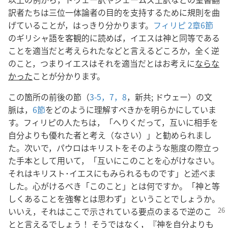
訳者たちは三位一体論者の目的を支持するために規則を曲
げていることが，はっきり分かります。
フィリピ 2章6節
のギリシャ語を客観的に読めば，イエスは神と同等である
ことを適当だと考えられたなどと言えるどころか，全く逆
のこと，つまりイエスはそれを適当だとはお考えに
ならな
かった
ことが分かります。
この箇所の前後の節（
3-5，
7，8
，新共; ドウェー）の文
脈は，
6節
をどのように理解すべきかを明らかにしていま
す。フィリピの人たちは，「へりくだって，互いに相手を
自分よりも優れた者と考え（なさい）」と勧められまし
た。次いで，パウロはキリストをそのような態度の際立っ
た手本として用いて，「互いにこのことを心がけなさい。
それはキリスト･イエスにもみられるものです」と述べま
した。心がけるべき「このこと」とは何ですか。「神と等
しくあることを強奪とは思わず」ということでしょうか。
いいえ，それはここで示されている要点のまるで逆の
こ
とと言えるでしょう！ そうではなく，『神を自分よりも