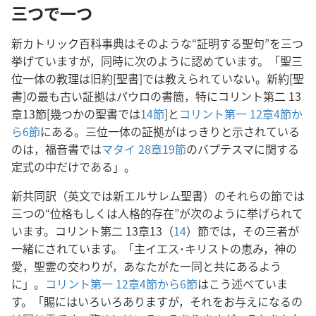
三つで一つ
新カトリック百科事典はそのような“証明する聖句”を三つ
挙げていますが，同時に次のように認めています。「聖三
位一体の教理は旧約[聖書]では教えられていない。新約[聖
書]の最も古い証拠はパウロの書簡，特にコリント第二 13
章13節[幾つかの聖書では
14節
]と
コリント第一 12章4節か
ら6節
にある。三位一体の証拠がはっきりと示されている
のは，福音書では
マタイ 28章19節
のバプテスマに関する
定式の中だけである」。
新共同訳（英文では新エルサレム聖書）のそれらの節では
三つの“位格もしくは人格的存在”が次のように挙げられて
います。コリント第二 13章13（
14
）節では，その三者が
一緒にされています。「主イエス･キリストの恵み，神の
愛，聖霊の交わりが，あなたがた一同と共にあるよう
に」。
コリント第一 12章4節から6節
はこう述べていま
す。「賜にはいろいろありますが，それをお与えになるの