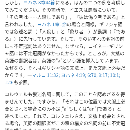
しかし，
ヨハネ 8章44節
にある，ほんの二つの例を考慮し
てみてください。その箇所で，イエスは悪魔について，
「その者は……人殺しであり」，『彼は偽り者である』と
言われました。
ヨハネ 1章1節
の場合と同様，ギリシャ語
では叙述名詞（「人殺し」と「偽り者」）が動詞（『であ
る』）に先行しています。そして，そのいずれの名詞の前
にも不定冠詞はありません。なぜなら，コイネー･ギリシ
ャ語には不定冠詞がなかったからです。ところが，大抵の
英語の翻訳者は，英語の“a”という語を挿入しています。
なぜなら，それはギリシャ語の文法上，また文脈上必要だ
からです。―
マルコ 11:32;
ヨハネ 4:19;
6:70;
9:17;
10:1;
12:6
も参照。
コルウェルも叙述名詞に関して，このことを認めざるを得
ませんでした。ですから，「それはこの位置では文脈上必
要とされる場合にのみ不定[“a”もしくは“an”]である」と
述べました。それで，コルウェルさえ，文脈上必要とされ
る場合，英語の翻訳者がこの種の構文の名詞の前に不定冠