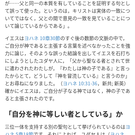
が……父と同一の本質を有していることを証明する句とし
て誤って使った。というのは，キリストは実体の一致につ
いてではなく，父との間で意見の一致を見ていることにつ
いて論じているからである」。
イエスは
ヨハネ 10章30節
のすぐ後の数節の文脈の中で，
ご自分が神であると主張する言葉を述べなかったことを強
力に論じ，そのような誤った結論を出してイエスを石打ち
にしようとしたユダヤ人に，「父から聖なる者とされて世
に遣わされたわたしが，『わたしは神の子である』と言っ
たからとて，どうして『神を冒涜している』と言うのか」
とお尋ねになりました。（
ヨハネ 10:31-36
，新共; 新英）
確かにイエスは，ご自分が子なる神ではなく，神の子であ
ると主張されたのです。
「自分を神に等しい者としている」か
三位一体を支持する別の聖句として挙げられているのは
ヨ
ハネ 5章18節
です。それによれば，ユダヤ人は（
ヨハネ