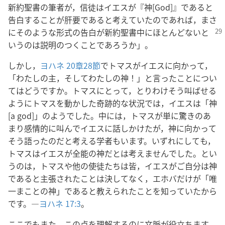
新約聖書の筆者が，信徒はイエスが『神[God]』であると
告白することが肝要であると考えていたのであれば，まさ
に
そのような形式の告白が新約聖書中にほとんどないと
いうのは説明のつくことであろうか」。
しかし，
ヨハネ 20章28節
でトマスがイエスに向かって，
「わたしの主，そしてわたしの神！」と言ったことについ
てはどうですか。トマスにとって，とりわけそう叫ばせる
ようにトマスを動かした奇跡的な状況では，イエスは「神
[a god]」のようでした。中には，トマスが単に驚きのあ
まり感情的に叫んでイエスに話しかけたが，神に向かって
そう語ったのだと考える学者もいます。いずれにしても，
トマスはイエスが全能の神だとは考えませんでした。とい
うのは，トマスや他の使徒たちは皆，イエスがご自分は神
であると主張されたことは決してなく，エホバだけが「唯
一まことの神」であると教えられたことを知っていたから
です。―
ヨハネ 17:3
。
ここでもまた，この点を理解するのに文脈が役立ちます。