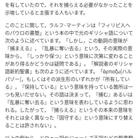
を有していたので，それを捕らえる必要がなかったことを
示唆していると主張する人もいます。
このことに関して，ラルフ･マーティンは「フィリピ人へ
のパウロの書簡」という本の中で元のギリシャ語について
次のように述べています。「しかし，この動詞の意味が
『捕まえる』，『乱暴に奪い去る』という，その実際の意
味から，『しっかり保つ』という意味に次第に変わること
があり得るかどうかは疑問である」。「解説者のギリシャ
語新約聖書」も次のように述べています。「ἁρπάζω[ハル
パゾー]，もしくはその派生形のいずれかが『所有してい
る』，『保持している』という意味を持っている箇所は一
つも見いだせない。その語は決まって，『捕む』あるいは
『乱暴に奪い去る』という意味を表わしているように思わ
れる。したがって，『捕らえる』というその本来の意味を
それとは全く異なった『固守する』という意味にすり替え
ることは許されない」。
以上の例から，ドウェー訳やジェームズ王訳などの聖書翻