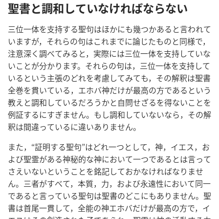
聖書と調和していなければならない
三位一体を支持する聖句はほかにも幾つかあると言われて
いますが，それらの句はこれまでに論じたものと同様で，
注意深く調べてみると，実際には三位一体を支持していな
いことが分かります。それらの句は，三位一体を支持して
いるという主張のどれを考慮してみても，その解釈は聖書
全巻を貫いている，エホバ神だけが最高の方であるという
教えと調和しているだろうかと自問せざるを得ないことを
例証するにすぎません。もし調和していないなら，その解
釈は間違っているに違いありません。
また，“証明する聖句”はどれ一つとして，神，イエス，お
よび聖霊がある神秘的な神において一つであるとは言って
さえいないということを銘記しておかなければなりませ
ん。三者がすべて，本質，力，および永遠性において同一
であると言っている聖句は聖書のどこにもありません。聖
書は首尾一貫して，全能の神エホバだけが最高の方で，イ