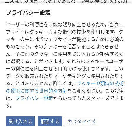
エスはその創造された子であられ，聖霊は神の活動する力
であることを明らかにしています。
プライバシー設定
[24ページの拡大文]
ユーザーの利便性を可能な限り向上させるため，当ウェ
ブサイトはクッキーおよび類似の技術を使用します。ク
「古代の人は[
ヨハネ 10章30節
]をキリストが……父と同
ッキーの中には当ウェブサイトが機能するために必須の
一の本質を有していることを証明する句として誤って使っ
ものもあり，そのクッキーを拒否することはできませ
た」― ジャン･カルバン著，「ヨハネによる福音書に関す
ん。その他のクッキーの使用を受け入れるか拒否するか
る注解」
は選択することができます。それらのクッキーはユーザ
[27ページの拡大文]
ーの利便性を向上させる目的でのみ使用されます。この
データが販売されたりマーケティングに使用されたりす
だれかがほかの人「と共に」いるなら，その人は同時にそ
ることはありません。詳しくは，
クッキーや類似の技術
のほかの人ではあり得ない
の使用に関する世界的な方針
をご覧ください。この設定
[28ページの拡大文]
は，
プライバシー設定
からいつでもカスタマイズできま
す。
「ロゴスは神性を備えていたが，神ご自身ではなかった」
― 聖書学者ジョセフ･ヘンリー･セア
受け入れる
拒否する
カスタマイズ
[24，25ページの図版]