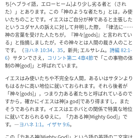
ち[ヘブライ語，エローヒーム]より少し劣る者と（され
た）」とあります。この「神のような者たち」とは，み使
いたちのことです。イエスはご自分が神であると主張した
というユダヤ人の訴えに対して弁明した際，「律法に……
神の言葉を受けた人たちが，『神々[gods]』と言われてい
る」と指摘しましたが，その神々とは人間の裁き人のこと
です。（
ヨハネ 10:34，35
，新共; エルサレム。
詩編 82:1-
6
）サタンでさえ，
コリント第二 4章4節
で「この事物の体
制の神[god]」と呼ばれています。
イエスはみ使いたちや不完全な人間，あるいはサタンより
もはるかに高い地位に就いておられます。それら後者が
「神々[gods]」，つまり力ある者たちと呼ばれているので
すから，確かにイエスは神[a god]であり得ますし，また
そうであられます。イエスはエホバとの関係で特異な地位
に就いておられるゆえに，「力ある神[Mighty God]」で
す。―
ヨハネ 1:1。
イザヤ 9:6
。
この「力ある神[Mighty God]」という語の英語の二文字は