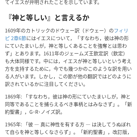
てイエスが弁明されたことを示しています。
『神と等しい』と言えるか
1609年のカトリックのドウェー訳（ドウェー）の
フィリ
ピ 2章6節
にはイエスについて，「すなわち，彼は神の形
にていたまいしが，神と等しくあることを強奪とは思わ
ず」とあります。1611年のジェームズ王欽定訳（欽定）
も大体同様です。中には，イエスが神と等しいという考え
方を支持するために，今でも幾つかのこのような訳を用い
る人がいます。しかし，この節が他の翻訳ではどのように
訳されているかに注目してください。
1869年: 「すなわち，彼は神の形にていたまいしが，神と
同等であることを捕らえるべき事柄とはみなさず」。「新
約聖書」，G･R･ノイズ訳。
1965年: 「彼 ― 真に神性を有する方 ― は決してうぬぼれ
て自らを神と等しくなさらず」。「新約聖書」，改訂版，