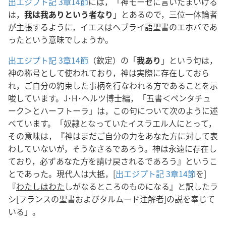
出エジプト記 3章14節
には，「神モーセに言いたまいける
は，
我は我ありという者なり
」とあるので，三位一体論者
が主張するように，イエスはヘブライ語聖書のエホバであ
ったという意味でしょうか。
出エジプト記 3章14節
（欽定）の「
我あり
」という句は，
神の称号として使われており，神は実際に存在しておら
れ，ご自分の約束した事柄を行なわれる方であることを示
唆しています。J･H･ヘルツ博士編，「五書＜ペンタチュ
ーク＞とハーフトーラ」は，この句について次のように述
べています。「奴隷となっていたイスラエル人にとって，
その意味は，『神はまだご自分の力をあなた方に対して表
わしていないが，そうなさるであろう。神は永遠に存在し
ており，必ずあなた方を請け戻されるであろう』というこ
とであった。現代人は大抵，[
出エジプト記 3章14節
を]
『
わたしはわた
しがなるところのものになる』と訳したラ
シ[フランスの聖書およびタルムード注解者]の説を奉じて
いる」。