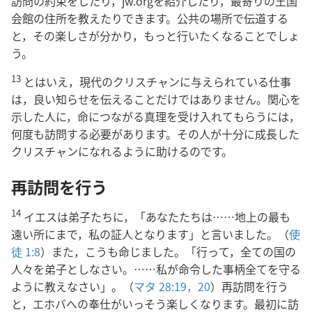
訪問の約束をしたり，jw.orgを紹介したり，最寄りの王国
会館の住所を教えたりできます。公共の場所で伝道する
と，その楽しさが分かり，もっと行いたくなることでしょ
う。
13
とはいえ，現代のクリスチャンに与えられている仕事
は，良い知らせを伝えることだけではありません。関心を
示した人に，命につながる真理を受け入れてもらうには，
何度も訪問する必要があります。その人が十分に成長した
クリスチャンになれるように助けるのです。
再訪問を行う
14
イエスは弟子たちに，「あなたたちは……地上の最も
遠い所にまで，私の証人となります」と言いました。（
使
徒 1:8
）また，こうも命じました。「行って，全ての国の
人々を弟子としなさい。……私が命令した事柄全てを守る
ように教えなさい」。（
マタ 28:19，20
）再訪問を行う
と，エホバへの奉仕がいっそう楽しくなります。最初に訪