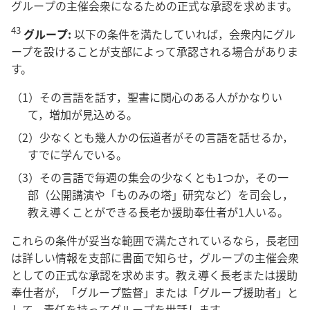
グループの主催会衆になるための正式な承認を求めます。
43
グループ:
以下の条件を満たしていれば，会衆内にグル
ープを設けることが支部によって承認される場合がありま
す。
（1）
その言語を話す，聖書に関心のある人がかなりい
て，増加が見込める。
（2）
少なくとも幾人かの伝道者がその言語を話せるか，
すでに学んでいる。
（3）
その言語で毎週の集会の少なくとも1つか，その一
部（公開講演や「ものみの塔」研究など）を司会し，
教え導くことができる長老か援助奉仕者が1人いる。
これらの条件が妥当な範囲で満たされているなら，長老団
は詳しい情報を支部に書面で知らせ，グループの主催会衆
としての正式な承認を求めます。教え導く長老または援助
奉仕者が，「グループ監督」または「グループ援助者」と
して，責任を持ってグループを世話します。