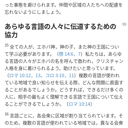
った事態を避けられます。仲間や区域の人たちへの配慮を
忘れないようにしましょう。
あらゆる言語の人々に伝道するための
協力
35
全ての人が，エホバ神，神の子，また神の王国につい
て学ぶ必要があります。（
啓 14:6，7
）私たちは，あらゆ
る言語の人々がエホバの名を呼んで救われ，クリスチャン
人格を身に着けられるよう，助けたいと思っています。
（
ロマ 10:12，13。
コロ 3:10，11
）複数の言語が使われ
ている地域で良い知らせを伝える際，どんな問題に直面す
ることがあるでしょうか。どうすれば，できるだけ多くの
人に，相手の最もよく理解できる言語で王国について伝え
ることができるでしょうか。（
ロマ 10:14
）
36
言語ごとに，各会衆に区域が割り当てられています。そ
のため，複数の言語が使われている地域では，異なる会衆