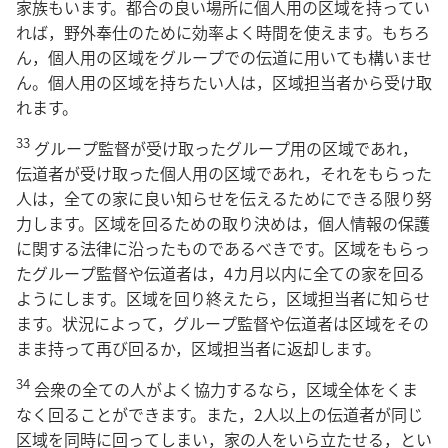
家族もいます。都合の良い場所に個人用の区域を持ってい
れば，野外奉仕のために効率よく時間を使えます。もちろ
ん，個人用の区域をグループでの伝道に用いても構いませ
ん。個人用の区域を持ちたい人は，区域担当者から受け取
れます。
33
グループ監督が受け取ったグループ用の区域であれ，
伝道者が受け取った個人用の区域であれ，それをもらった
人は，全ての家に良い知らせを伝えるためにできる限り努
力します。区域を回るための取り決めは，個人情報の保護
に関する法律に沿ったものであるべきです。区域をもらっ
たグループ監督や伝道者は，4カ月以内に全ての家を回る
ようにします。区域を回り終えたら，区域担当者に知らせ
ます。状況によって，グループ監督や伝道者は区域をその
まま持って再び回るか，区域担当者に返却します。
34
会衆の全ての人がよく協力するなら，区域全体をくま
なく回ることができます。また，2人以上の伝道者が同じ
区域を同時に回ってしまい，家の人をいら立たせる，とい