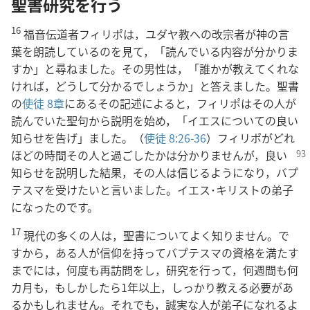
聖書研究を行う
16
福音伝道者フィリポは，ユダヤ教への改宗者が神の言
葉を朗読しているのを見て，「読んでいる内容が分かりま
すか」と尋ねました。その男性は，「誰かが教えてくれな
ければ，どうして分かるでしょうか」と答えました。聖書
の
使徒 8章
にあるその記述によると，フィリポはその人が
読んでいた聖句から説明を始め，「イエスについての良い
知らせを告げ」ました。（
使徒 8:26-36
）フィリポがどれ
ほどの時間その人と過ごしたかは分かりません
が，良い
知らせを説明した結果，その人は信じるようになり，バプ
テスマを受けたいと言いました。イエス･キリストの弟子
になったのです。
17
現代の多くの人は，聖書についてよく知りません。で
すから，ある人が信仰を持ってバプテスマの資格を満たす
までには，何度も再訪問をし，研究を行って，何週間も何
カ月も，もしかしたら1年以上，しっかり教える必要があ
るかもしれません。それでも，誠実な人が弟子になれるよ