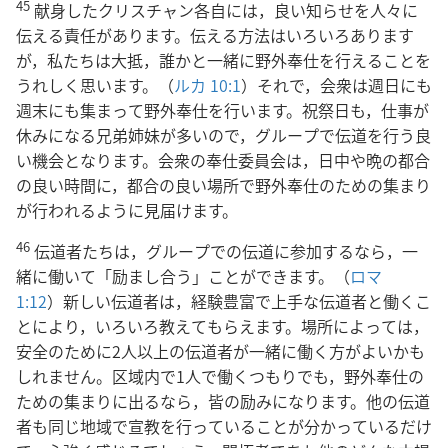
45
献身したクリスチャン各自には，良い知らせを人々に
伝える責任があります。伝える方法はいろいろあります
が，私たちは大抵，誰かと一緒に野外奉仕を行えることを
うれしく思います。（
ルカ 10:1
）それで，会衆は週日にも
週末にも集まって野外奉仕を行います。祝祭日も，仕事が
休みになる兄弟姉妹が多いので，グループで伝道を行う良
い機会となります。会衆の奉仕委員会は，日中や晩の都合
の良い時間に，都合の良い場所で野外奉仕のための集まり
が行われるように見届けます。
46
伝道者たちは，グループでの伝道に参加するなら，一
緒に働いて「励まし合う」ことができます。（
ロマ
1:12
）新しい伝道者は，経験豊富で上手な伝道者と働くこ
とにより，いろいろ教えてもらえます。場所によっては，
安全のために2人以上の伝道者が一緒に働く方がよいかも
しれません。区域内で1人で働くつもりでも，野外奉仕の
ための集まりに出るなら，皆の励みになります。他の伝道
者も同じ地域で宣教を行っていることが分かっているだけ