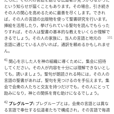
という知らせが届くこともあります。その場合，引き続き
その人の関心を高めるために最善を尽くします。できれ
ば，その人の言語の出版物を使って聖書研究を行います。
挿絵を活用したり，挙げられている聖句を読んでもらった
りすれば，その人は聖書の基本的な教えをいくらか理解で
きるでしょう。その人の家族に，当人の言語と
地元の
言語に通じている人がいれば，通訳を頼めるかもしれませ
ん。
41
関心を示した人を神の組織に導くために，集会に招待
してください。その人が内容を十分には理解できないとし
ても，誘いましょう。聖句が朗読される時には，その人の
言語の聖書があれば，聖句を見つけるのを手伝えます。集
会で会衆の人たちと交友を持つだけでも，その人にとって
励みになり，神との関係を育む助けになるでしょう。
42
プレグループ:
プレグループとは，会衆の言語とは異な
る言語で奉仕する伝道者たちで構成され，その言語で毎週