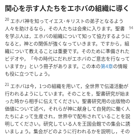
関心を示す人たちをエホバの組織に導く
20
エホバ神を知ってイエス･キリストの弟子となるよう
人々を
助けるなら，その人たちは会衆に入ります。聖書
を学ぶ人は，エホバの組織について知って協力するように
なると，神との関係が強くなっていきます。ですから，組
織について教えることは重要です。そのために準備された
ビデオや，「今の時代にだれがエホバのご意志を行なって
いますか」という冊子があります。この本の
第4章
の情報
も役に立つでしょう。
21
エホバは今，1つの組織を用いて，全世界で伝道活動が
行われるようにしています。そのことを，聖書研究が始ま
った時から相手に伝えてください。聖書研究用の出版物の
価値について述べ，それらが神に献身して自発的に働く人
たちによって生産され，世界中で配布されていることを説
明してください。研究している人を王国会館での集会に誘
いましょう。集会がどのように行われるかを説明し，その