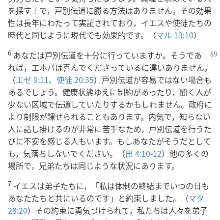
を探す上で，戸別伝道に勝る方法はありません。その効果
性は長年にわたって実証されており，イエスや使徒たちの
時代と同じように現代でも効果的です。（
マル 13:10
）
6
あなたは戸別伝道を十分に行っていますか。そうであ
れば，エホバは喜んでくださっているに違いありません。
（
エゼ 9:11。
使徒 20:35
）戸別伝道が容易ではない場合も
あるでしょう。健康状態ゆえに制約があったり，聞く人が
少ない区域で伝道していたりするかもしれません。政府に
より制限が課せられることもあります。内気で，知らない
人に話し掛けるのが非常に苦手なため，戸別伝道を行うた
びに不安を感じる人もいます。もしあなたがそうだとして
も，気落ちしないでください。（
出 4:10-12
）他の多くの
場所で，兄弟たちは同じような状況にあります。
7
イエスは弟子たちに，「私は体制の終結までいつの日も
あなたたちと共にいるのです」と約束しました。（
マタ
28:20
）その約束に勇気づけられて，私たちは人々を弟子