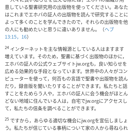
意している聖書研究用の出版物を使ってください。あなた
はこれまでエホバの証人の出版物を読んで研究することに
よって多くのことを学んできたので，それらの出版物を他
の人にも勧めたいと思うに違いありません。（
ヘブ
13:15，16
）
24
インターネットを主な情報源としている人はますます
増えています。そのため，聖書に基づく出版物のほかに，
エホバの証人の公式ウェブサイトjw.orgも，良い知らせを
広める効果的な手段となっています。世界中の人々がコン
ピューターを使って，何百もの言語で聖書や出版物を読ん
だり，録音版を聞いたりすることができます。私たちと話
すことをためらう人や，エホバの証人に会う機会がほとん
どない地域に住んでいる人は，自宅でjw.orgにアクセスし
て，私たちの信条を調べることができます。
25
ですから，あらゆる適切な機会にjw.orgを宣伝しましょ
う。私たちが信じている事柄について家の人から尋ねられ