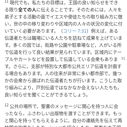
11
現代でも，私たちの目標は，王国の良い知らせをでき
る限り
全ての人
に伝えることです。そのためには，人々を
弟子とする活動の面でイエスや使徒たちの取り組み方に倣
い，世の中の移り変わりや区域内の人々の状況の変化に付
いていく必要があります。（
コリ一 7:31
）例えば，ある
伝道者たちは職場にいる人たちを訪ねて成果を上げていま
す。多くの国では，街路や公園や駐車場など，人がいる所
で伝道を行って良い結果が見られています。区域内にテー
ブルやカートなどを設置して伝道している会衆
もありま
す。さらに，支部が特別な大都市公共エリア伝道を計画す
る場合もあります。人の往来が非常に多い都市部で，幾つ
かの会衆から選ばれた伝道者たちが行います。こうした取
り組みにより，戸別伝道ではなかなか会えない人たちも，
良い知らせを聞くことができるでしょう。
12
公共の場所で，聖書のメッセージに関心を持つ人に会
ったなら，ふさわしい出版物を渡すことができます。もっ
と関心を持ってもらえるように，自分の連絡先を伝えて再