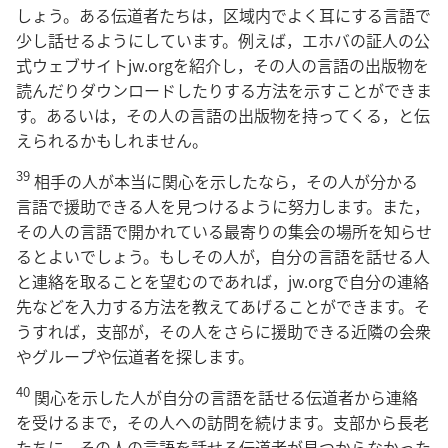
しょう。ある伝道者たちは，区域内でよく耳にする言語で
少し話せるようにしています。例えば，エホバの証人の公
式ウェブサイトjw.orgを紹介し，その人の言語の出版物を
読んだりダウンロードしたりする方法を示すことができま
す。あるいは，その人の言語の出版物を持ってくる，と伝
えられるかもしれません。
39
相手の人が本当に関心を示したなら，その人が分かる
言語で援助できる人を見つけるように努力します。また，
その人の言語で開かれている最寄りの集会の場所を知らせ
るとよいでしょう。もしその人が，自分の言語を話せる人
と連絡を取ることを望むのであれば，jw.orgで自分の連絡
先などを入力する方法を教えてあげることができます。そ
うすれば，支部が，その人をさらに援助できる近隣の会衆
やグループや伝道者を探します。
40
関心を示した人が自分の言語を話せる伝道者から連絡
を受けるまで，その人への訪問を続けます。支部から長老
たちに，その人の言語を話せる伝道者が見つからなかった