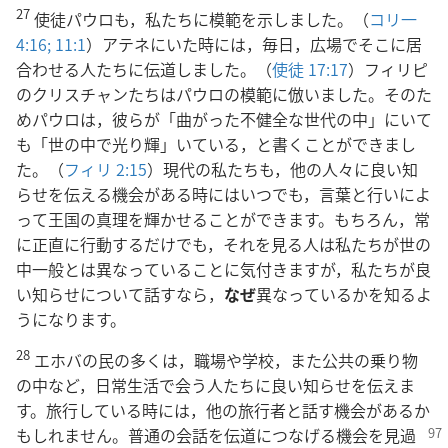
27
使徒パウロも，私たちに模範を示しました。（
コリ一
4:16;
11:1
）アテネにいた時には，毎日，広場でそこに居
合わせる人たちに伝道しました。（
使徒 17:17
）フィリピ
のクリスチャンたちはパウロの模範に倣いました。そのた
めパウロは，彼らが「曲がった不健全な世代の中」にいて
も「世の中で光り輝」いている，と書くことができまし
た。（
フィリ 2:15
）現代の私たちも，他の人々に良い知
らせを伝える機会がある時にはいつでも，言葉と行いによ
って王国の真理を輝かせることができます。もちろん，常
に正直に行動するだけでも，それを見る人は私たちが世の
中一般とは異なっていることに気付きますが，私たちが良
い知らせについて話すなら，
なぜ
異なっているかを知るよ
うになります。
28
エホバの民の多くは，職場や学校，また公共の乗り物
の中など，日常生活で会う人たちに良い知らせを伝えま
す。旅行している時には，他の旅行者と話す機会があるか
もしれません。普通
の会話を伝道につなげる機会を見過