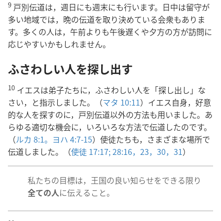
9
戸別伝道は，週日にも週末にも行います。日中は留守が
多い地域では，晩の伝道を取り決めている会衆もありま
す。多くの人は，午前よりも午後遅くや夕方の方が訪問に
応じやすいかもしれません。
ふさわしい人を探し出す
10
イエスは弟子たちに，ふさわしい人を「探し出し」な
さい，と指示しました。（
マタ 10:11
）イエス自身，好意
的な人を探すのに，戸別伝道以外の方法も用いました。あ
らゆる適切な機会に，いろいろな方法で伝道したのです。
（
ルカ 8:1。
ヨハ 4:7-15
）使徒たちも，さまざまな場所で
伝道しました。（
使徒 17:17;
28:16，
23，
30，31
）
私たちの目標は，王国の良い知らせをできる限り
全ての人
に伝えること。