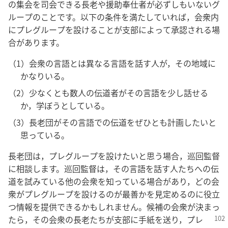
の集会を司会できる長老や援助奉仕者が必ずしもいないグ
ループのことです。以下の条件を満たしていれば，会衆内
にプレグループを設けることが支部によって承認される場
合があります。
（1）
会衆の言語とは異なる言語を話す人が，その地域に
かなりいる。
（2）
少なくとも数人の伝道者がその言語を少し話せる
か，学ぼうとしている。
（3）
長老団がその言語での伝道をぜひとも計画したいと
思っている。
長老団は，プレグループを設けたいと思う場合，巡回監督
に相談します。巡回監督は，その言語を話す人たちへの伝
道を試みている他の会衆を知っている場合があり，どの会
衆がプレグループを設けるのが最善かを見定めるのに役立
つ情報を提供できるかもしれません。候補の会衆が決まっ
たら，その会衆の長老たち
が支部に手紙を送り，プレ