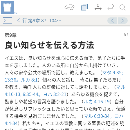
行 第9章 87–104ページ
第9章
良い知らせを伝える方法
イエスは，良い知らせを熱心に伝える面で，弟子たちに手
本を示しました。人のいる所に自分から出掛けていき，
人々の家や公共の場所で話し，教えました。（
マタ 9:35;
13:36。
ルカ 8:1
）個々の人と話し，時には弟子たちだけ
を教え，幾千人もの群衆に対しても話をしました。（
マル
4:10-13;
6:35-44。
ヨハ 3:2-21
）あらゆる機会を捉えて，
励ましや希望の言葉を語りました。（
ルカ 4:16-19
）自分
が休息しリフレッシュしたいと思っていた時でさえ，伝道
する機会を見過ごしませんでした。（
マル 6:30-34。
ヨハ
4:4-34
）私たちも，イエスの宣教に関する聖書の記述を読