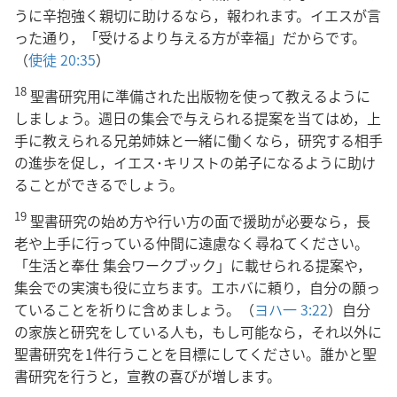
うに辛抱強く親切に助けるなら，報われます。イエスが言
った通り，「受けるより与える方が幸福」だからです。
（
使徒 20:35
）
18
聖書研究用に準備された出版物を使って教えるように
しましょう。週日の集会で与えられる提案を当てはめ，上
手に教えられる兄弟姉妹と一緒に働くなら，研究する相手
の進歩を促し，イエス･キリストの弟子になるように助け
ることができるでしょう。
19
聖書研究の始め方や行い方の面で援助が必要なら，長
老や上手に行っている仲間に遠慮なく尋ねてください。
「生活と奉仕 集会ワークブック」に載せられる提案や，
集会での実演も役に立ちます。エホバに頼り，自分の願っ
ていることを祈りに含めましょう。（
ヨハ一 3:22
）自分
の家族と研究をしている人も，もし可能なら，それ以外に
聖書研究を1件行うことを目標にしてください。誰かと聖
書研究を行うと，宣教の喜びが増します。