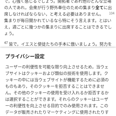
で，心強く感じるでしょう。開拓者であれ他のどんな立場
の人であれ，会衆が行う野外奉仕のための集まり
全て
に出
席しなけれ
ばならない，と考える必要はありません。
集まりが毎日開かれているなら特にそう言えます。とはい
え，週ごとに幾つかの集まりに出席することはできるでし
ょう。
47
皆で，イエスと使徒たちの手本に倣いましょう。努力を
払い，王国に関する良い知らせを伝える重要な活動を十分
プライバシー設定
に行うなら，必ずエホバの祝福を受けることになります。
（
ルカ 9:57-62
）
ユーザーの利便性を可能な限り向上させるため，当ウェ
ブサイトはクッキーおよび類似の技術を使用します。ク
ッキーの中には当ウェブサイトが機能するために必須の
ものもあり，そのクッキーを拒否することはできませ
ん。その他のクッキーの使用を受け入れるか拒否するか
日本語
シェアする
設定
は選択することができます。それらのクッキーはユーザ
Copyright
© 2026 Watch Tower Bible and Tract Society of Pennsylvania
ーの利便性を向上させる目的でのみ使用されます。この
利用規約
プライバシーに関する方針
プライバシー設定
JW.ORG
データが販売されたりマーケティングに使用されたりす
ログイン