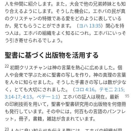
人を仲間に紹介します。また，大会で他の兄弟姉妹とも知
り合えるようにします。そうした機会に，エホバの民が真
のクリスチャンの特徴である愛をどのように表している
か，見てもらうことができます。（
ヨハ 13:35
）関心を持
つ人は，エホバの組織をよく知るにつれ，エホバにいっそ
う引き寄せられるでしょう。
聖書に基づく出版物を活用する
22
初期クリスチャンは神の言葉を熱心に広めました。個
人や会衆で学ぶために聖書の写しを作り，神の真理の言葉
を人々に知らせました。そうした手書きの写しは数が少な
く，とても大切にされました。（
コロ 4:16。
テモ二 2:15;
3:14-17;
4:13。
ペテ
一 1:1
）エホバの証人は現在，最新
の印刷技術を用いて，聖書や聖書研究用の出版物を何億冊
も発行しています。その中には，何百もの言語のパンフレ
ット，冊子，書籍，雑誌が含まれています。
23
人々に良い知らせを伝える際には，エホバの組織が用