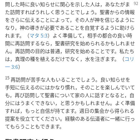
問した時に良い知らせに関心を示した人
は，あなたがま
た訪問すればうれしく思うことでしょう。聖書からの情報
をさらに伝えることによって，その人が神を信じるように
なり，神の導きが必要であることを自覚するように助けら
れます。（
マタ 5:3
）よく準備して，相手の都合の良い時
間に再訪問するなら，聖書研究を始められるかもしれませ
ん。再訪問の目的は普通，研究を始めることです。私たち
は，真理の種を植えるだけでなく，水を注ぎます。（
コリ
一 3:6
）
15
再訪問が苦手な人もいることでしょう。良い知らせを
手短に伝えるのにはかなり慣れ，そのことを楽しんでいて
も，再び訪問して聖書について家の人に話すとなると，自
分にはうまくできない，と思うかもしれません。よく準備
すれば，もっと自信が持てます。週日の集会から得られる
提案を役立ててください。経験のある伝道者に一緒に行っ
てもらうこともできます。