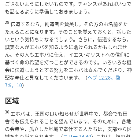
ごさないようにしたいものです。チャンスがあればいつで
も話せるように準備しておきましょう。
29
伝道するなら，創造者を賛美し，その方のお名前をた
たえることになります。そのことを覚えておくと，話した
いという気持ちになるでしょう。さらに，伝道するなら，
誠実な人がエホバを知るように助けられるかもしれませ
ん。その人もエホバに仕え，イエス･キリストへの信仰に
基づく命の希望を持つことができるのです。いろいろな機
会に伝道しようとする努力をエホバは喜んでくださり，神
聖な奉仕と見なしてくださいます。（
ヘブ 12:28。
啓
7:9，10
）
区域
30
エホバは，王国の良い知らせが世界中で，都会でも田
舎でも伝えられることを望んでいます。そのために，各地
の会衆や，孤立した地域で奉仕する人たちは，支部から区
域を割り当てられます。（
コリ一 14:40
）これは，神の導