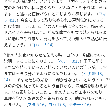
とする活動に励むことができます。「力を与えてくださる
方のおかげで，私は強くなり，どんなことも乗り越えられ
ます」と述べた使徒パウロと同じように感じます。（
フィ
リ 4:13
）会衆によって取り決められる戸別伝道にできる
だけ参加しましょう。他の人と一緒に働くなら，励みやア
ドバイスを得られます。どんな障害をも乗り越えられるよ
うに助けを祈り求め，努力を払って良い知らせを熱心に伝
えましょう。（
ヨハ一 5:14
）
8
他の人に良い知らせを伝える時，自分の「希望について
説明」することになります。（
ペテ一 3:15
）王国に関す
る希望を持っている人と持っていない人との違いが，ます
ますはっきり分かるようになるでしょう。（
イザ 65:13，
14
）「あなたたちの光を
……輝かせなさい」というイエ
スの命令に従っているという自覚から，満足感を味わえま
す。なお素晴らしいことに，他の人たちがエホバを知り，
真理を学んで永遠の命を得られるよう，助けられるかもし
れません。（
マタ 5:16。
ヨハ 17:3。
テモ一 4:16
）