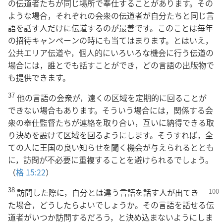
の伝道者たちが同じ場所で奉仕することがあります。その
ような場合，それぞれの会衆の伝道者が自分たちと同じ言
語を話す人だけに伝道するのが最善です。このことは毎年
の招待キャンペーンの時にも当てはまります。とはいえ，
公共エリア伝道や，個人的にいろいろな機会に行う伝道の
場合には，誰とでも話すことができ，どの言語の出版物で
も提供できます。
37
他の言語の会衆が，遠くの区域を定期的に回ることが
できない場合もあります。そういう場合には，関係する会
衆の奉仕監督たちが連絡を取り合い，互いに納得できる取
り決めを設けて区域を回るようにします。そうすれば，全
ての人に王国の良い知らせを聞く機会が与えられるととも
に，訪問が不必要に重複することを避けられるでしょう。
（
格 15:22
）
38
訪問した際に，自分とは違う言語を話す人が出てき
た場合，どうしたらよいでしょうか。その言語を話せる伝
道者がいつか訪問するだろう，と決め込まないようにしま