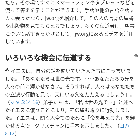
たら，その場ですぐにスマートフォンやタブレットなどを
使って答えを示すことができます。手話や他の言語を話す
人に会ったなら，jw.orgを紹介して，その人の言語の聖書
や出版物を見てもらえるでしょう。多くの伝道者は，聖書
について話すきっかけとして，jw.orgにあるビデオを活用
しています。
いろいろな機会に伝道する
26
イエスは，自分の話を聞いていた人たちにこう言いま
した。「あなたたちは世の光です。……あなたたちの光を
人々の前に輝かせなさい。そうすれば，人々はあなたたち
の立派な行動を見て，天にいる父をたたえるでしょう」。
（
マタ 5:14-16
）弟子たちは，「私は世の光です」と述べ
たイエスに倣うことにより，神の望む通りに行動しまし
た。イエスは，聞く人全てのために「命を与える光」を輝
かせる点で，クリスチャンに手本を示しました。（
ヨハ
8:12
）