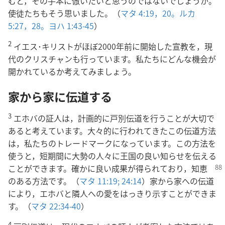
むと，その手本に倣いたいと思うのではないでしょうか。
使徒たちもそう思いました。（
マタ 4:19，20。
ルカ
5:27，28。
ヨハ 1:43-45
）
2
イエス･キリストがほぼ2000年前に開始した宣教を，現
代のクリスチャンも行っています。私たちにどんな機会が
開かれているか考えてみましょう。
家から家に伝道する
3
エホバの証人は，計画的に戸別伝道を行うことが大切で
あると考えています。大々的に行われてきたこの伝道方法
は，私たちのトレードマークになっています。この方法を
使うと，短期間に大勢の人々に王国の良い知らせを伝える
ことができます。確か
に良い成果が得られており，知恵
のある方法です。（
マタ 11:19;
24:14
）家から家への伝道
により，エホバと隣人への愛をはっきり示すことができま
す。（
マタ 22:34-40
）
4