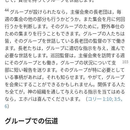
44
グループが設けられたなら，主催会衆の長老団は，毎
週の集会の他の部分も行うかどうか，また集会を月に何回
行うかを判断します。そのグループのために，野外奉仕の
ための集まりを行うこともできます。グループの人たちは
皆，そのグループを世話している長老団の監督の下で働き
ます。長老たちは，グループに適切な指示を与え，進んで
必要な世話をします。巡回監督は，主催会衆を訪問する週
にそのグループとも働き，グループの状況
について支
部に短い報告を送ります。そのグループが特に必要として
いる事柄があれば，それも知らせます。やがて，グループ
を会衆にすることができるかもしれません。関係する人た
ち全てが，神の組織を通して与えられる指示を当てはめる
なら，エホバは喜んでくださいます。（
コリ一 1:10;
3:5，
6
）
グループでの伝道