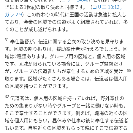
きによる1世紀の取り決めと同様です。（
コリ二 10:13。
ガラ 2:9
）この終わりの時代に王国の活動は急速に拡大し
ており，会衆の区域での伝道がよく組織されていれば，多
くのことが成し遂げられます。
31
奉仕監督が，伝道に関する会衆の取り決めを見守りま
す。区域の割り振りは，援助奉仕者が行えるでしょう。区
域は2種類あります。グループ用の区域と，個人用の区域
です。区域が限られている場合には，グループ監督だけ
が，グループの伝道者たち
が奉仕するための区域を受け
取ります。区域がたくさんある場合には，伝道者は個人用
の区域を持つことができます。
32
伝道者は，個人用の区域を持っていれば，野外奉仕の
ための集まりがない時やグループと一緒に働けない時も，
そこで奉仕することができます。例えば，職場の近くの区
域を個人用にもらい，昼休みや仕事の後に奉仕する伝道者
もいます。自宅近くの区域をもらって晩にそこで伝道する