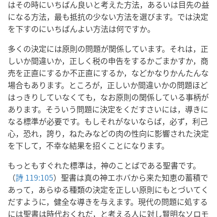
はその時にいちばん良いと考えた方法，あるいは目先の益
になる方法，最も抵抗の少ない方法を選びます。では決定
を下すのにいちばんよい方法は何ですか。
多くの決定には原則の問題が関係しています。それは，正
しいか間違いか，正しく税の申告をするかごまかすか，商
売を正直にするか不正直にするか，などかなりかんたんな
場合もあります。ところが，正しいか間違いかの問題ほど
はっきりしていなくても，なお原則の関係している事柄が
あります。そういう問題に決定をくだすさいには，導きに
なる標準が必要です。もしそれがないならば，必ず，利己
心，恐れ，誇り，ねたみなどの肉の性向に影響された決定
を下して，不幸な結果を招くことになります。
もっともすぐれた標準は，神のことばである聖書です。
（
詩 119:105
）聖書は真の神エホバから来た知恵の蓄積で
あって，あらゆる種類の決定を正しい原則にもとづいてく
だすように，健全な導きを与えます。現代の問題に処する
には聖書は時代おくれだ，と考える人に対し賢明なソロモ