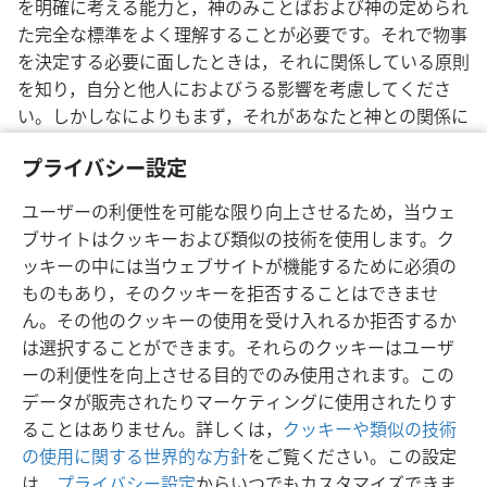
を明確に考える能力と，神のみことばおよび神の定められ
た完全な標準をよく理解することが必要です。それで物事
を決定する必要に面したときは，それに関係している原則
を知り，自分と他人におよびうる影響を考慮してくださ
い。しかしなによりもまず，それがあなたと神との関係に
どのように影響するかを考えてください。そうすれば，正
プライバシー設定
しい，徳を立てる決定を下すことができるでしょう。
ユーザーの利便性を可能な限り向上させるため，当ウェ
ブサイトはクッキーおよび類似の技術を使用します。ク
ッキーの中には当ウェブサイトが機能するために必須の
ものもあり，そのクッキーを拒否することはできませ
日本語
シェアする
設定
ん。その他のクッキーの使用を受け入れるか拒否するか
Copyright
© 2026 Watch Tower Bible and Tract Society of Pennsylvania
は選択することができます。それらのクッキーはユーザ
利用規約
プライバシーに関する方針
プライバシー設定
JW.ORG
ーの利便性を向上させる目的でのみ使用されます。この
ログイン
データが販売されたりマーケティングに使用されたりす
ることはありません。詳しくは，
クッキーや類似の技術
の使用に関する世界的な方針
をご覧ください。この設定
は，
プライバシー設定
からいつでもカスタマイズできま