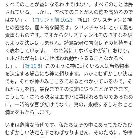
すべてのことが益になるわけではない。すべてのことは許
されている。しかし，すべてのことが人の徳を高めるので
はない」。（
コリント前 10:23
，新口）クリスチャンと神
との密接な，個人的な関係は，クリスチャンにとって最も
貴重なものです。ですからクリスチャンはそのきずなを破
るような決定はしません。詩篇記者の言葉はその気持をよ
く表わしています。「われ常にエホバをわが前におけり，
エホバわが右にいませばわれ動かさるることなかるべ
し」。（
詩 16:8
）このように神に近くいる人は当然物事
を決定する場合にも神に頼ります。いかにむずかしい決定
でも，それが神のみこころであるとわかっているので，そ
れから力を得，最後までその決定に従うことができます。
こうして下される決定はエホバに喜ばれるものであるため
に，一時的な喜びだけでなく，真の，永続するしあわせと
満足をもたらします。
いまは危険な時代です。私たちはその中にあってたびたび
むずかしい決定を下さねばなりません。そのために，物事