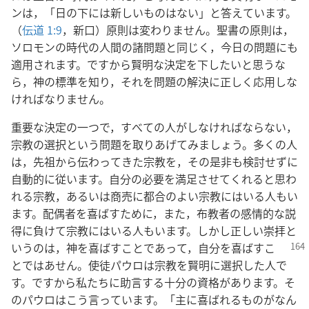
ンは，「日の下には新しいものはない」と答えています。
（
伝道 1:9
，新口）原則は変わりません。聖書の原則は，
ソロモンの時代の人間の諸問題と同じく，今日の問題にも
適用されます。ですから賢明な決定を下したいと思うな
ら，神の標準を知り，それを問題の解決に正しく応用しな
ければなりません。
重要な決定の一つで，すべての人がしなければならない，
宗教の選択という問題を取りあげてみましょう。多くの人
は，先祖から伝わってきた宗教を，その是非も検討せずに
自動的に従います。自分の必要を満足させてくれると思わ
れる宗教，あるいは商売に都合のよい宗教にはいる人もい
ます。配偶者を喜ばすために，また，布教者の感情的な説
得に負けて宗教にはいる人もいます。しかし正しい崇拝と
いうのは，神を喜ばす
ことであって，自分を喜ばすこ
とではあせん。使徒パウロは宗教を賢明に選択した人で
す。ですから私たちに助言する十分の資格があります。そ
のパウロはこう言っています。「主に喜ばれるものがなん