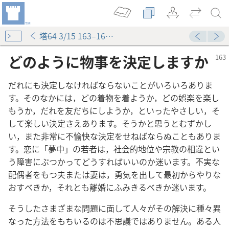
塔64 3/15 163–164ページ
どのように物事を決定しますか
だれにも決定しなければならないことがいろいろありま
す。そのなかには，どの着物を着ようか，どの娯楽を楽し
もうか，だれを友だちにしようか，といったやさしい，そ
して楽しい決定さえあります。そうかと思うとむずかし
い，また非常に不愉快な決定をせねばならぬこともありま
う
す。恋に「夢中」の若者は，社会的地位や宗教の相違とい
017
う障害にぶつかってどうすればいいのか迷います。不実な
配偶者をもつ夫または妻は，勇気を出して最初からやりな
おすべきか，それとも離婚にふみきるべきか迷います。
そうしたさまざまな問題に面して人々がその解決に種々異
なった方法をもちいるのは不思議ではありません。ある人