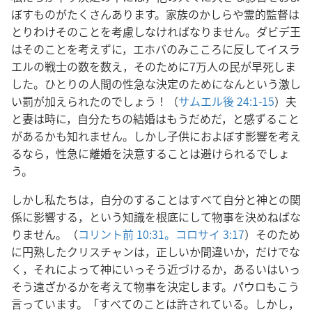
ぼすものがたくさんあります。家族のかしらや霊的監督は
とりわけそのことを考慮しなければなりません。ダビデ王
はそのことを考えずに，エホバのみこころに反してイスラ
エルの戦士の数を数え，そのために7万人の民が早死しま
した。ひとりの人間の性急な決定のためになんという激し
い罰が加えられたのでしょう！（
サムエル後 24:1-15
）夫
と妻は時に，自分たちの結婚はもうだめだ，と感ずること
があるかも知れません。しかし子供におよぼす影響を考え
るなら，性急に離婚を決意することは避けられるでしょ
う。
しかし私たちは，自分のすることはすべて自分と神との関
係に影響する，という知識を根底にして物事を決めねばな
りません。（
コリント前 10:31。
コロサイ 3:17
）そのため
に円熟したクリスチャンは，正しいか間違いか，だけでな
く，それによって神にいっそう近づけるか，あるいはいっ
そう遠ざかるかを考えて物事を決定します。パウロもこう
言っています。「すべてのことは許されている。しかし，