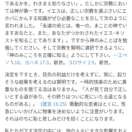
であるかを，わきまえ知りなさい」。たしかに宗教におい
ては神が第一です。イエスは，正しい宗教を選ぶさいにエ
ホバにかんする知識がぜひ必要なことを示して次のように
言われました。「永遠の命とは，唯一の，まことの神でい
ますあなたと，また，あなたがつかわされたイエス･キリ
ストを知ることであります」。ですから神のみことばを勉
強してください。そして宗教を賢明に選択できるように，
「神のみこころを正確に知る」ようにして下さい。―
エペ
ソ 5:10。
ヨハネ 17:3
，新世。
コロサイ 1:9
，新世。
決定を下すとき，目先の利益だけを考えずに，常に，起り
そうな結果を考えるのは賢明です。一時的快楽のために貴
重なものを捨てる法はありません。「人が見て自分で正し
いとする道があり，その終りはついに死にいたる道となる
ものがある」。（
箴言 16:25
）衝動的な若者はとくに，性
急にいいかげんに物事を決めないように注意がいります。
それはのちに恥と悲しみだけを招くことになります。
私たちが下す決定の中には，他の人々に大きな影響をおよ