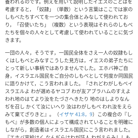
養われるのです。例えを用いて説明したイエスのことばを
考慮すると，「奴隷」（単数）という言葉はここでは家の
しもべたちすべてを一つの集合体とみなして使われてお
り，「召使いたち」（複数）という表現はそれらのしもべ
たちを個々の人々として考慮して使われていることに気づ
きます。
一団の人々，そうです，一国民全体をさえ一人の奴隷もし
くはしもべとみなすこうした見方は，イエスの弟子たちに
とって新しい事柄ではありませんでした。エホバ神ご自
身，イスラエル国民をご自分のしもべとして何度か同国民
に語りかけて，こう言われました。『されどわがしもべイ
スラエルよ わが選めるヤコブ わが友アブラハムのすえよ
われ地のはてより汝をたづさへきたり 地のはしよりなん
ぢを召し かくて汝にいへり 汝はわがしもべ われ汝をえら
みて棄てざりきと』。（
イザヤ 41:8，9
）この複合の『し
もべ』が多数の個人によって構成されていることを明確に
しながら，創造者はイスラエル国民にこう言われました。
『エホバ宣給はく なんぢらはわが証人 わがえらみししも