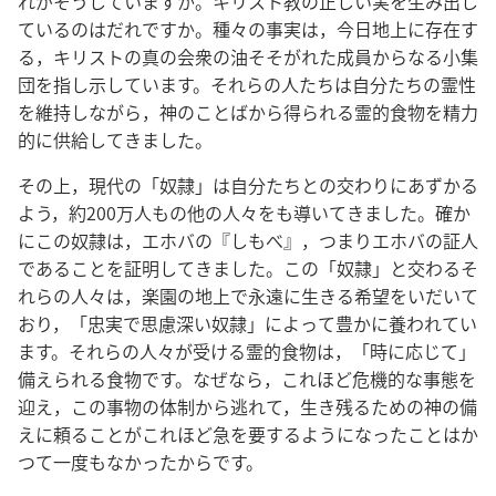
れがそうしていますか。キリスト教の正しい実を生み出し
ているのはだれですか。種々の事実は，今日地上に存在す
る，キリストの真の会衆の油そそがれた成員からなる小集
団を指し示しています。それらの人たちは自分たちの霊性
を維持しながら，神のことばから得られる霊的食物を精力
的に供給してきました。
その上，現代の「奴隷」は自分たちとの交わりにあずかる
よう，約200万人もの他の人々をも導いてきました。確か
にこの奴隷は，エホバの『しもべ』，つまりエホバの証人
であることを証明してきました。この「奴隷」と交わるそ
れらの人々は，楽園の地上で永遠に生きる希望をいだいて
おり，「忠実で思慮深い奴隷」によって豊かに養われてい
ます。それらの人々が受ける霊的食物は，「時に応じて」
備えられる食物です。なぜなら，これほど危機的な事態を
迎え，この事物の体制から逃れて，生き残るための神の備
えに頼ることがこれほど急を要するようになったことはか
つて一度もなかったからです。