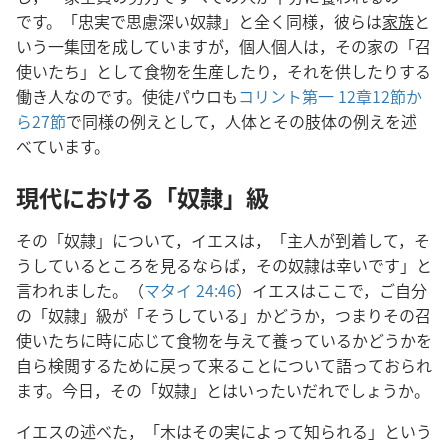
です。「忠実で思慮深い奴隷」と全く同様，彼らは
家族
と
いう一集団を成していますが，個人個人は，その家の「召
使いたち」として食物を生産したり，それを供したりする
働き人なのです。使徒パウロも
コリント第一 12章12節か
ら27節
で同様の例えとして，人体とその肢体の例えを述
べています。
現代における「奴隷」級
その「奴隷」について，イエスは，「主人が到着して，そ
うしているところを見るならば，その奴隷は幸いです」と
言われました。（
マタイ 24:46
）イエスはここで，ご自分
の「奴隷」級が「そうしている」かどうか，つまりその召
使いたちに時に応じて食物を与えて養っているかどうかを
自ら検閲するために戻って来ることについて語っておられ
ます。今日，その「奴隷」とはいったいだれでしょうか。
イエスの述べた，「木はその実によって知られる」という