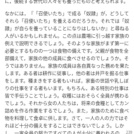
に，後続する世代の人々をも養ったものと考えられます。
なかには，『「召使いたち」で成る「奴隷」が，どうして
それら「召使いたち」を養えるのだろうか。それでは「奴
隷」が自らを養っていることになりはしないか』と尋ねる
人がいるかもしれません。この点は農場に引っ越す家族の
例えで説明できるでしょう。そのような家族がまず第一に
必要とするものの一つは食物の備えです。父親が食物を全
部備えて，家族の他の成員に食べさせるのでしょうか。そ
うではありません。家族の成員は各自異なった務めを果た
します。ある者は耕作に従事し，他の者は井戸を掘る仕事
をします。種まきをする者もいれば，家畜の世話や乳しぼ
りの仕事をする者もいます。もちろん，ある特別の仕事は
皆で手伝うことでしょう。収穫にはおそらく全員が携わる
でしょう。それから女の人たちは，将来の食糧としてカン
詰めを作る作業をするでしょう。また，家族のために食べ
物を料理して食卓に供します。さて，一人の人の力ではそ
れほど十分の備えをすることはできないでしょう。しか
し，一家全員の努力ですべての人が十分に養われるの