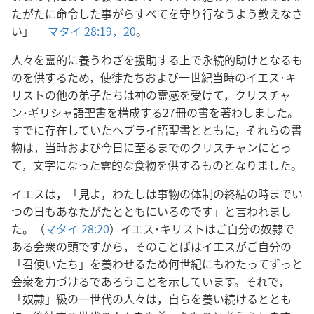
たがたに命令した事がらすべてを守り行なうよう教えなさ
い」―
マタイ 28:19，20
。
人々を霊的に養うわざを援助する上で永続的助けとなるも
のを供するため，使徒たちおよび一世紀当時のイエス･キ
リストの他の弟子たちは神の霊感を受けて，クリスチャ
ン･ギリシャ語聖書を構成する27冊の書を著わしました。
すでに存在していたヘブライ語聖書とともに，それらの書
物は，当時および今日に至るまでのクリスチャンにとっ
て，文字になった霊的な食物を供するものとなりました。
イエスは，「見よ，わたしは事物の体制の終結の時までい
つの日もあなたがたとともにいるのです」と言われまし
た。（
マタイ 28:20
）イエス･キリストはご自分の奴隷で
ある会衆の頭ですから，そのことばはイエスがご自分の
「召使いたち」を養わせるため何世紀にもわたってずっと
会衆を力づけるであろうことを示しています。それで，
「奴隷」級の一世代の人々は，自らを養い続けるととも