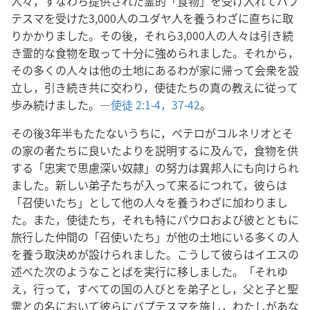
人々，すなわち提供された霊的「食物」を受け入れてバプ
テスマを受けた3,000人のユダヤ人を養うわざに直ちに取
りかかりました。その後，それら3,000人の人々は引き続
き霊的な食物を取って十分に強められました。それから，
その多くの人々は他の土地にあるわが家に帰って会衆を設
立し，引き続き共に交わり，使徒たちの真の教えに従って
歩み続けました。―
使徒 2:1-4，
37-42
。
その後3年半もたたないうちに，ペテロがコルネリオとそ
の家の者たちに良いたよりを説明するに及んで，食物を供
する「忠実で思慮深い奴隷」の努力は異邦人にも向けられ
ました。新しい弟子たちが入って来るにつれて，彼らは
「召使いたち」として他の人々を養うわざに加わりまし
た。また，使徒たち，それも特にパウロおよび彼とともに
旅行した仲間の「召使いたち」が他の土地にいる多くの人
を養う取決めが設けられました。こうして彼らはイエスの
述べた次のようなことばを実行に移しました。「それゆ
え，行って，すべての国の人びとを弟子とし，父と子と聖
霊との名において彼らにバプテスマを施し，わたしがあな