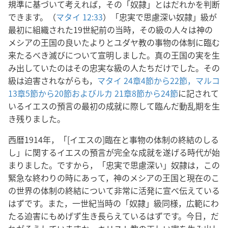
規準に基づいて考えれば，その「奴隷」とはだれかを判断
できます。（
マタイ 12:33
）「忠実で思慮深い奴隷」級が
最初に組織された19世紀前の当時，その級の人々は神の
メシアの王国の良いたよりとユダヤ教の事物の体制に臨む
来たるべき滅びについて宣明しました。真の王国の実を生
み出していたのはその忠実な級の人たちだけでした。その
級は迫害されながらも，
マタイ 24章4節から22節，
マルコ
13章5節から20節および
ルカ 21章8節から24節
に記されて
いるイエスの預言の最初の成就に際して臨んだ動乱期を生
き残りました。
西暦1914年，「[イエスの]臨在と事物の体制の終結のしる
し」に関するイエスの預言が完全な成就を遂げる時代が始
まりました。ですから，「忠実で思慮深い」奴隷は，この
緊急な終わりの時にあって，神のメシアの王国と現在のこ
の世界の体制の終結について非常に活発に宣べ伝えている
はずです。また，一世紀当時の「奴隷」級同様，広範にわ
たる迫害にもめげず生き長らえているはずです。今日，だ