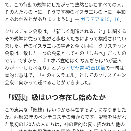
て，この行動の規準にしたがって整然と歩むすべての人，
その人たちの上に，そうです神のイスラエルの上に，平和
とあわれみとがありますように」―
ガラテア 6:15，16
。
クリスチャン会衆は，「新しく創造されること」に関する
その規準に従って整然と歩む人たちによって構成されてい
ました。昔のイスラエルの場合と全く同様，クリスチャン
会衆は一致した一つの会衆として神の「しもべ」だったの
です。ですから，『エホバ宣給はく なんぢらはわが証人
わが……しもべなり』という
イザヤ書 43章10節
の一句は
霊的な意味で，「神のイスラエル」としてのクリスチャン
会衆に向かって述べることができました。
「奴隷」級はいつ存在し始めたか
この忠実な「奴隷」はいつから存在するようになりました
か。西暦33年のペンテコステの時からです。聖霊を注がれ
た最初の120人の人たちは，神の霊的な宴に招かれた他の