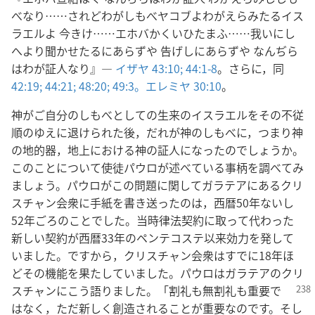
べなり……されどわがしもべヤコブよわがえらみたるイス
ラエルよ 今きけ……エホバかくいひたまふ……我いにし
へより聞かせたるにあらずや 告げしにあらずや なんぢら
はわが証人なり』―
イザヤ 43:10;
44:1-8
。さらに，同
42:19;
44:21;
48:20;
49:3。
エレミヤ 30:10
。
神がご自分のしもべとしての生来のイスラエルをその不従
順のゆえに退けられた後，だれが神のしもべに，つまり神
の地的器，地上における神の証人になったのでしょうか。
このことについて使徒パウロが述べている事柄を調べてみ
ましょう。パウロがこの問題に関してガラテアにあるクリ
スチャン会衆に手紙を書き送ったのは，西暦50年ないし
52年ごろのことでした。当時律法契約に取って代わった
新しい契約が西暦33年のペンテコステ以来効力を発して
いました。ですから，クリスチャン会衆はすでに18年ほ
どその機能を果たしていました。パウロはガラテアのクリ
スチャンにこう
語りました。「割礼も無割礼も重要で
はなく，ただ新しく創造されることが重要なのです。そし