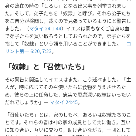
身の臨在の時の「しるし」となる出来事を列挙されまし
た。そして，弟子たちを「奴隷」と呼び，それら弟子たち
をご自分が検閲し，裁くので見張っているようにと警告し
ました。（
マタイ 24:1-44
）イエスは間もなくご自身の血
で弟子たちを買い取ろうとしておられたので，弟子たちを
指して「奴隷」という語を用いることができました。―
コ
リント第一 6:20;
7:23
。
「奴隷」と「召使いたち」
その警告に関連してイエスはまた，こう述べました。「主
人が，時に応じてその召使いたちに食物を与えさせるた
め，彼らの上に任命した，忠実で思慮深い奴隷はいったい
だれでしょうか」―
マタイ 24:45
。
「召使いたち」とは，家のしもべ，あるいは奴隷たちのこ
とです。それらの者は神の家の成員として共に働き，互い
に知り合い，互いに交わり，助け合いながら，一団として