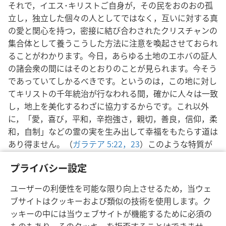
それで，イエス･キリストご自身が，その民をおのおの孤
立し，独立した個々の人としてではなく，互いに対する真
の愛と関心を持つ，密接に結び合わされたクリスチャンの
集合体として養うこうした方法に注意を喚起させておられ
ることがわかります。今日，あらゆる土地のエホバの証人
の諸会衆の間にはそのとおりのことが見られます。今そう
であっていてしかるべきです。というのは，この地に対し
てキリストの千年統治が行なわれる間，確かに人々は一致
し，地上を美化するわざに協力するからです。これ以外
に，「愛，喜び，平和，辛抱強さ，親切，善良，信仰，柔
和，自制」などの霊の実を生み出して幸福をもたらす道は
あり得ません。（
ガラテア 5:22，23
）このような特質が
人々のうちに働いて初めて平和が宿り，この地上の生活を
プライバシー設定
存分に享受できるのです。
ユーザーの利便性を可能な限り向上させるため，当ウェ
ブサイトはクッキーおよび類似の技術を使用します。ク
ッキーの中には当ウェブサイトが機能するために必須の