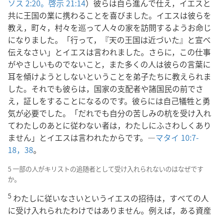
ソス 2:20。
啓示 21:14
）彼らは自ら進んで仕え，イエスと
共に王国の業に携わることを喜びました。イエスは彼らを
教え，町々，村々を巡って人々の家を訪問するようお命じ
になりました。「行って，『天の王国は近づいた』と宣べ
伝えなさい」とイエスは言われました。さらに，この仕事
がやさしいものでないこと，また多くの人は彼らの言葉に
耳を傾けようとしないということを弟子たちに教えられま
した。それでも彼らは，国家の支配者や諸国民の前でさ
え，証しをすることになるのです。彼らには自己犠牲と勇
気が必要でした。「だれでも自分の苦しみの杭を受け入れ
てわたしのあとに従わない者は，わたしにふさわしくあり
ません」とイエスは言われたからです。―
マタイ 10:7-
18，
38
。
5 一部の人がキリストの追随者として受け入れられないのはなぜです
か。
5
わたしに従いなさいというイエスの招待は，すべての人
に受け入れられたわけではありません。例えば，ある資産