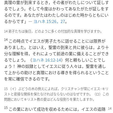
真理の霊が到来するとき，その者がわたしについて証しす
るでしょう。そして今度はかわってあなたがたが証しをす
るのです。あなたがたはわたしのはじめた時からともにい
るからです」―
ヨハネ 15:26，27
。
14 弟子たちは後日，どのように多くの付加的な真理を学びますか。
14
この時点でイエスが男子たちに話せることには限界が
ありました。とはいえ，聖霊の到来と共に彼らは，より十
分な理解を得，それによって前途の業に備えることができ
るでしょう。（
ヨハネ 16:12-14
）何と頼もしいことでし
ょう！ 神の奴隷としてイエスに従う人々は，聖霊を通し
て上からの助けと真理における導きを得られるということ
を常に確信できるのです。
15 （イ）ぶどうの木の例えによれば，クリスチャンが常にイエス･キリ
ストと密接な関係を保たなければならないのはなぜですか。（ロ）この
問題においてキリスト教の愛はどんな役割りを果たしますか。
15
この業において成功を収めるためには，イエス
の追随