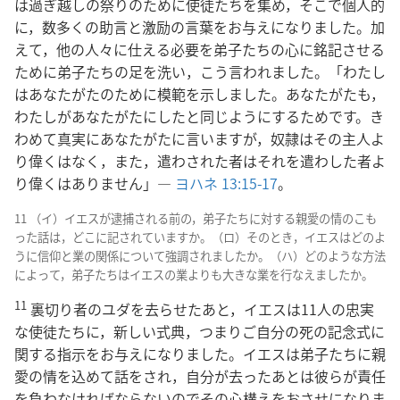
は過ぎ越しの祭りのために使徒たちを集め，そこで個人的
に，数多くの助言と激励の言葉をお与えになりました。加
えて，他の人々に仕える必要を弟子たちの心に銘記させる
ために弟子たちの足を洗い，こう言われました。「わたし
はあなたがたのために模範を示しました。あなたがたも，
わたしがあなたがたにしたと同じようにするためです。き
わめて真実にあなたがたに言いますが，奴隷はその主人よ
り偉くはなく，また，遣わされた者はそれを遣わした者よ
り偉くはありません」―
ヨハネ 13:15-17
。
11 （イ）イエスが逮捕される前の，弟子たちに対する親愛の情のこも
った話は，どこに記されていますか。（ロ）そのとき，イエスはどのよ
うに信仰と業の関係について強調されましたか。（ハ）どのような方法
によって，弟子たちはイエスの業よりも大きな業を行なえましたか。
11
裏切り者のユダを去らせたあと，イエスは11人の忠実
な使徒たちに，新しい式典，つまりご自分の死の記念式に
関する指示をお与えになりました。イエスは弟子たちに親
愛の情を込めて話をされ，自分が去ったあとは彼らが責任
を負わなければならないのでその心構えをおさせになりま