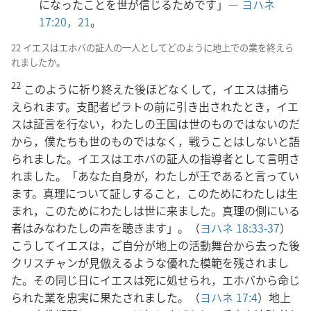
になったことを世が信じるためです」―
ヨハネ
17:20，21
。
22 イエスはエホバの証人の一人としてどのように地上での業を終えら
れましたか。
22
このように祈り終えた後ほどなくして，イエスは捕ら
えられます。支配者ピラトの前に引き出されたとき，イエ
スは証言を行ない，わたしの王国は世のものではないのだ
から，僕たちも世のものではなく，戦うことはしないと語
られました。イエスはエホバの証人の指導者として言明さ
れました。「あなた自身が，わたしが王であると言ってい
ます。真理について証しすること，このためにわたしは生
まれ，このためにわたしは世に来ました。真理の側にいる
者はみなわたしの声を聴きます」。（
ヨハネ 18:33-37
）
こうしてイエスは，ご自分が地上の活動舞台から去った後
クリスチャンが見倣えるような優れた模範を残されまし
た。その同じ日にイエスは死に処せられ，エホバから命じ
られた業を忠実に果たされました。（
ヨハネ 17:4
）地上