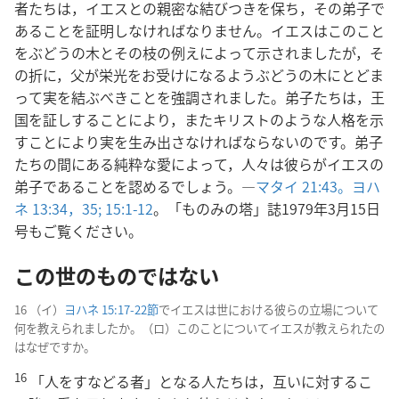
者たちは，イエスとの親密な結びつきを保ち，その弟子で
あることを証明しなければなりません。イエスはこのこと
をぶどうの木とその枝の例えによって示されましたが，そ
の折に，父が栄光をお受けになるようぶどうの木にとどま
って実を結ぶべきことを強調されました。弟子たちは，王
国を証しすることにより，またキリストのような人格を示
すことにより実を生み出さなければならないのです。弟子
たちの間にある純粋な愛によって，人々は彼らがイエスの
弟子であることを認めるでしょう。―
マタイ 21:43。
ヨハ
ネ 13:34，35;
15:1-12
。「ものみの塔」誌1979年3月15日
号もご覧ください。
この世のものではない
16 （イ）
ヨハネ 15:17-22節
でイエスは世における彼らの立場について
何を教えられましたか。（ロ）このことについてイエスが教えられたの
はなぜですか。
16
「人をすなどる者」となる人たちは，互いに対するこ