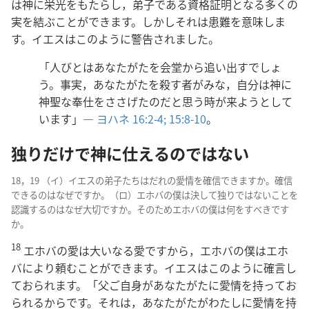
は神に栄光をもたらし，弟子である資格証明となる多くの
実を結ぶことができます。しかしそれは患難を意味しま
す。イエスはこのように警告されました。
「人びとはあなたがたを会堂から追い出すでしょ
う。事実，あなたがたを殺す者がみな，自分は神に
神聖な奉仕をささげたのだと思う時が来ようとして
います」―
ヨハネ 16:2-4;
15:8-10
。
独りだけで神に仕えるのではない
18，19 （イ）イエスの弟子たちはだれの愛情を確信できますか。確信
できるのはなぜですか。（ロ）エホバの僕は決して独りではないことを
認識するのはなぜ大切ですか。そのためエホバの僕は何をすべきです
か。
18
エホバの愛は大いなる愛ですから，エホバの僕はエホ
バにより頼むことができます。イエスはこのように確言し
ておられます。「父ご自身があなたがたに愛情を持ってお
られるからです。それは，あなたがたがわたしに愛情を持