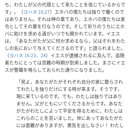
ち，わたしが父の代理として来たことを信じているからで
す」。（
ヨハネ 16:27
）エホバの僕たちは独りで働くので
はありません。それは神の業であり，エホバの僕たちは家
令としてその業を行なうのです。そして祈りのうちにエホ
バに助けを求める道がいつでも開かれています。イエス
は，「あなたがたが父に何か求めるなら，父はそれをわた
しの名において与えてくださるのです」と語られました。
（
ヨハネ 16:23，24
）イエスが逮捕されるに及んで，追随
者たちにとっては苦難の時期が到来しました。まさにイエ
スが警鐘を鳴らしておられた通りになりました。
「見よ，あなたがたがそれぞれ自分の家に散らされ
てわたしを独りだけにする時が来ます。そうです，
現に来ているのです。でも，わたしは独りではあり
ません。父がともにいてくださるからです。あなた
がたがわたしによって平安を得るために，わたしは
これらのことを言いました。世にあってあなたがた
には患難がありますが，勇気を出しなさい！ わたし