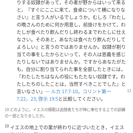
りする奴隷があって，その者が野からはいって来る
と，『すぐにここに来て，食卓について横になりな
さい』と言う人がいるでしょうか。むしろ『わたし
の晩さんのために何か用意し，前掛けをかけて，わ
たしが食べたり飲んだりし終わるまでわたしに仕え
なさい。そのあと，あなたは食べたり飲んだりして
よろしい』と言うのではありませんか。奴隷が割り
当ての事をしたからといって，その人は恩義を感じ
たりしないではありませんか。ですからあなたがた
も，自分に割り当てられた事を全部したときには，
『わたしたちはなんの役にもたたない奴隷です。わ
たしたちのしたことは，当然すべきことでした』と
言い
なさい」―
ルカ 17:7-10。
コリント第一
7:22，23;
啓示 19:5
と比較してください。
10 どのように，イエスの模範は追随者たちが神に奉仕する上での訓練
の一部となりましたか。
10
イエスの地上での業が終わりに近づいたとき，イエス