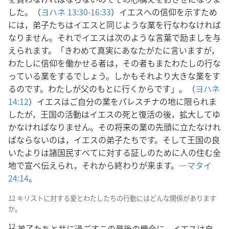
した。（
ヨハネ 13:30-16:33
）イエスへの信仰を示すため
には，弟子たちはイエスと同じような業を行なわなければ
なりません。それでイエスは次のような言葉で励ましを与
えられます。「きわめて真実にあなたがたに言いますが，
わたしに信仰を働かせる者は，その者もまたわたしの行な
っている業をするでしょう。しかもそれより大きな業をす
るのです。わたしが父のもとに行くからです」。（
ヨハネ
14:12
）イエスはご自分の業をパレスチナの地に限られま
したが，王国の活動はイエスの死と復活の後，拡大してゆ
かなければなりません。その将来の業の先頭に立たなけれ
ばならないのは，イエスの弟子たちです。そして王国の良
いたよりは諸国民すべてに対する証しのために人の住む全
地で宣べ伝えられ，それから終わりが来ます。―
マタイ
24:14
。
12 キリストに対する愛とわたしたちの行動にはどんな関係があります
か。
12
弟子たちと共に過ごすこの最後の機会に，イエスは自