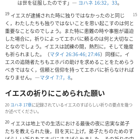
は世を征服したのです」―
ヨハネ 16:32，33
。
19
イエスが逮捕された時に独りではなかったの
と同じ
く，わたしたちも独りではないことを思い起こすのは何と
重要なことなのでしょう。また特に患難の時や事態が逼迫
した場合に，祈りによってエホバに頼るのは何と大切なこ
となのでしょう。イエスは試練の間，熱烈に，そして幾度
も祈られました。（
マタイ 26:36-46;
27:46
）同様に，イ
エスの追随者たちもエホバの助けを求めることをためらう
べきではなく，信頼と信仰を持ってエホバに祈らなければ
なりません。―
マタイ 7:7，8
。
イエスの祈りにこめられた願い
20
ヨハネ 17章
に記録されているイエスのすばらしい祈りの要点を幾つ
か述べてください。
20
イエスは地上での生活における最後の夜に忠実な弟子
たちを教えられた後，目を天に上げ，弟子たちのためのす
ばらしい祈りをエホバにささげられました。その祈りの中