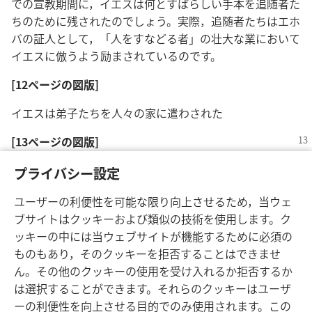
での宣教期間に，イエスは何とすばらしい手本を追随者た
ちのために残されたのでしょう。実際，追随者たちはエホ
バの証人として，「人をすなどる者」の壮大な業において
イエスに倣うよう励まされているのです。
[12ページの図版]
イエスは弟子たちを人々の家に遣わされた
[13ページの図版]
イエスの地上における最後の夕食は，今日のわたしたちに
プライバシー設定
強力な音信を与えるものとなった
ユーザーの利便性を可能な限り向上させるため，当ウェ
ブサイトはクッキーおよび類似の技術を使用します。ク
ッキーの中には当ウェブサイトが機能するために必須の
ものもあり，そのクッキーを拒否することはできませ
ん。その他のクッキーの使用を受け入れるか拒否するか
は選択することができます。それらのクッキーはユーザ
ーの利便性を向上させる目的でのみ使用されます。この