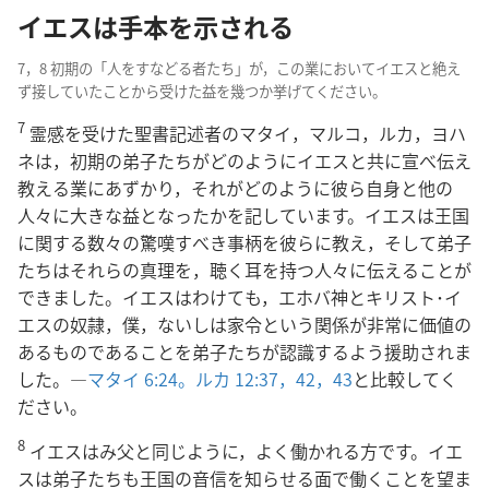
イエスは手本を示される
7，8 初期の「人をすなどる者たち」が，この業においてイエスと絶え
ず接していたことから受けた益を幾つか挙げてください。
7
霊感を受けた聖書記述者のマタイ，マルコ，ルカ，ヨハ
ネは，初期の弟子たちがどのようにイエスと共に宣べ伝え
教える業にあずかり，それがどのように彼ら自身と他の
人々に大きな益となったかを記しています。イエスは王国
に関する数々の驚嘆すべき事柄を彼らに教え，そして弟子
たちはそれらの真理を，聴く耳を持つ人々に伝えることが
できました。イエスはわけても，エホバ神とキリスト･イ
エスの奴隷，僕，ないしは家令という関係が非常に価値の
あるものであることを弟子たちが認識するよう援助されま
した。―
マタイ 6:24。
ルカ 12:37，
42，43
と比較してく
ださい。
8
イエスはみ父と同じように，よく働かれる方です。イエ
スは弟子たちも王国の音信を知らせる面で働くことを望ま