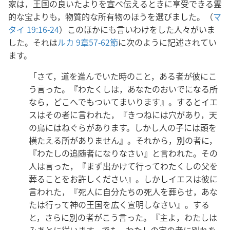
家は，王国の良いたよりを宣べ伝えるときに享受できる霊
的な宝よりも，物質的な所有物のほうを選びました。（
マ
タイ 19:16-24
）このほかにも言いわけをした人々がいま
した。それは
ルカ 9章57-62節
に次のように記述されてい
ます。
「さて，道を進んでいた時のこと，ある者が彼にこ
う言った。『わたくしは，あなたのおいでになる所
なら，どこへでもついてまいります』。するとイエ
スはその者に言われた，『きつねには穴があり，天
の鳥にはねぐらがあります。しかし人の子には頭を
横たえる所がありません』。それから，別の者に，
『わたしの追随者になりなさい』と言われた。その
人は言った，『まず出かけて行ってわたくしの父を
葬ることをお許しください』。しかしイエスは彼に
言われた，『死人に自分たちの死人を葬らせ，あな
たは行って神の王国を広く宣明しなさい』。する
と，さらに別の者がこう言った。『主よ，わたしは