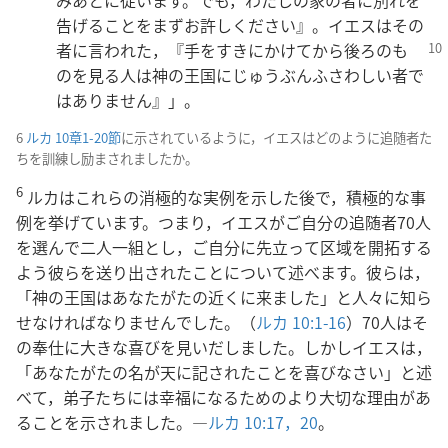
みあとに従います。でも，わたしの家の者に別れを
告げることをまずお許しください』。イエスはその
者に言わ
れた，『手をすきにかけてから後ろのも
のを見る人は神の王国にじゅうぶんふさわしい者で
はありません』」。
6
ルカ 10章1-20節
に示されているように，イエスはどのように追随者た
ちを訓練し励まされましたか。
6
ルカはこれらの消極的な実例を示した後で，積極的な事
例を挙げています。つまり，イエスがご自分の追随者70人
を選んで二人一組とし，ご自分に先立って区域を開拓する
よう彼らを送り出されたことについて述べます。彼らは，
「神の王国はあなたがたの近くに来ました」と人々に知ら
せなければなりませんでした。（
ルカ 10:1-16
）70人はそ
の奉仕に大きな喜びを見いだしました。しかしイエスは，
「あなたがたの名が天に記されたことを喜びなさい」と述
べて，弟子たちには幸福になるためのより大切な理由があ
ることを示されました。―
ルカ 10:17，
20
。