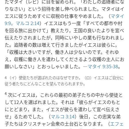
たマタイ（レビ）に目を留められ，「わたしの追随者にな
りなさい」という招待を差し伸べられました。マタイはイ
エスに従うためすぐに収税の仕事をやめました。（
マタイ
9:9。
マルコ 2:14
）イエスはもう一度「すべての都市や村
を回る旅に出かけて」教えたり，王国の良いたよりを宣べ
伝えたりされましたが，同時にいやしの業も行なわれまし
た。追随者の数は増えて行きましたがイエスは彼らに，
「収穫は大きいですが，働き人は少ないのです。それゆ
え，収穫に働き人を遣わしてくださるよう収穫の主人にお
願いしなさい」とおっしゃいました。―
マタイ 9:35-38
。
4 （イ）使徒たちが選ばれたのはなぜですか。（ロ）イエスはご自分に
従う者たちにどんなことを望んでおられますか。
4
次にイエスは，これらの最初の弟子たちの中から使徒と
して12人を選ばれました。それは「彼らがイエスのもと
にとどまり，また，イエスが彼らを遣わして宣べ伝えさ
せ」るためでした。（
マルコ 3:14
）後日，この忠実な弟
子たちはクリスチャン会衆の土台石となります。（
エフェ