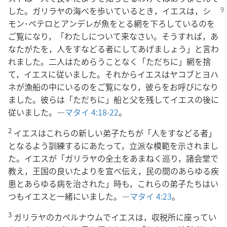
した。ガリラヤ
の海べを歩いているとき，イエスは，シ
モン･ペテロとアンデレが魚をとる網を下ろしているのを
ご覧になり，「わたしについて来なさい。そうすれば，あ
なたがたを，人をすなどる者にしてあげましょう」と言わ
れました。二人はためらうことなく「ただちに」網を捨
て，イエスに従いました。それからイエスはヤコブとヨハ
ネが漁船の中にいるのをご覧になり，彼らをお呼びになり
ました。彼らは「ただちに」船と父を残してイエスの後に
従いました。―
マタイ 4:18-22
。
2
イエスはこれらの新しい弟子たちが「人をすなどる者」
となるよう訓練するにあたって，立派な模範を示されまし
た。イエスが「ガリラヤの全土をあまねく巡り，諸会堂で
教え，王国の良いたよりを宣べ伝え，民の間のあらゆる疾
患とあらゆる病を治された」時も，これらの弟子たちはい
つもイエスと一緒にいました。―
マタイ 4:23
。
3
ガリラヤのカペルナウムでイエスは，収税所に座ってい