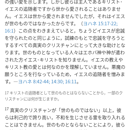
の強い愛を示します。しかし彼らは主人であるキリスト･
イエスの追随者ですから世から愛されることはありませ
ん。イエスは世から愛されませんでしたが，それはイエス
が世のものではなかったからです。（
ヨハネ 15:17-22;
16:1
）この点をわきまえていると，ちょうどイエスが忠誠
を守られたのと同じように，試練のもとで忠誠を守ろうと
するすべての真実のクリスチャンにとって大きな助けとな
ります。世のものとなっている人々はエホバ神や神が遣わ
された方イエス･キリストを知りません。イエスの教えや
キリスト教の愛とは何なのかを理解していません。悪魔の
願うところを行なっているため，イエスの追随者を憎みま
す。―
ヨハネ 8:42-44;
14:30;
16:11
。
17 キリストの追随者として世のものとはならないことから，一部のク
リスチャンには何が生じますか。
17
真実のクリスチャンが「世のものではない」以上，彼
らは利己的で誇り高い，不和を生じさせる霊を取り入れる
ことはできません。世のものとならないことにより，彼ら