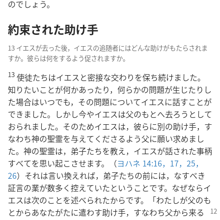
のでしょう。
約束された助け手
13 イエスが去った後，イエスの追随者にはどんな助けがもたらされま
すか。彼らは何をするよう促されますか。
13
使徒たちはイエスと密接な交わりを保ち続けました。
知りたいことが何かあったり，何らかの問題が生じたりし
た場合はいつでも，その問題についてイエスに話すことが
できました。しかし今やイエスは父のもとへ去ろうとして
おられました。そのためイエスは，彼らに別の助け手，す
なわち神の聖霊を与えてくださるよう父に願い求めまし
た。神の聖霊は，弟子たちを教え，イエスが話された事柄
すべてを思い起こさせます。（
ヨハネ 14:16，17，
25，
26
）それは言い換えれば，弟子たちの前には，なすべき
証言の業が数多く控えていたということです。なぜならイ
エスは次のことを述べられたからです。「わたしが父のも
とからあなたがたに遣わす助け手，すなわち父から来る