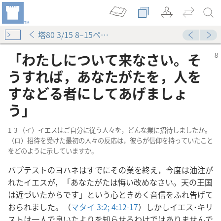
塔80 3/15 8–15ページ
「わたしについて来なさい。そ
うすれば，あなたがたを，人を
すなどる者にしてあげましょ
う」
1-3 （イ）イエスはご自分に従う人々を，どんな業に招待しましたか。
（ロ）招待を受けた最初の人々の反応は，彼らが信仰を持っていたこと
をどのように示していますか。
バプテストのヨハネはすでにその業を終え，今度は油注が
れたイエスが，「あなたがたは悔い改めなさい。天の王国
は近づいたからです」という心ときめく音信をふれ告げて
おられました。（
マタイ 3:2;
4:12-17
）しかしイエス･キリ
ストは一人で良いたよりを知らせるわけではありませんで