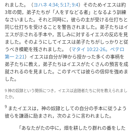
れました。（
ヨハネ 4:34;
5:17;
9:4
）そのためイエスは約
3年の間，弟子たちが「人をすなどる者」となるよう訓練
なさいました。それと同時に，彼らの主が受ける仕打ちと
同じ仕打ちを受けることを警告されました。弟子たちはイ
エスが示される手本や，苦しみに対するイエスの反応を見
ました。そのようにしてイエスは弟子たちがしっかりと従
うべき模範を残されました。（
マタイ 10:22-26。
ペテロ
第一 2:21
）イエスは自分が神から授かった多くの事柄を
弟子たちに教え，弟子たちはイエスがたくさんの預言を成
就されるのを見ました。このすべては彼らの信仰を強めま
した。
9 神の奴隷という関係につき，イエスは追随者たちに何を教えられまし
たか。
9
またイエスは，神の奴隷としての自分の手本に従うよう
彼らを謙遜に励まされ，次のように言われました。
「あなたがたの中に，畑を耕したり群れの番をした