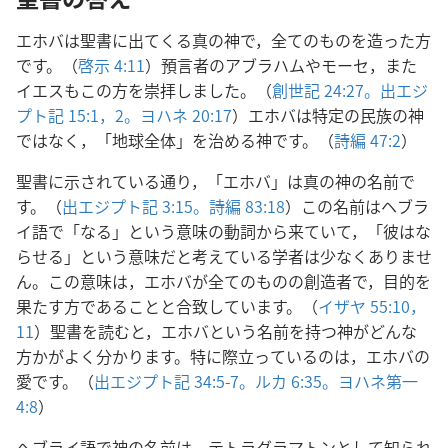
エホバは聖書に出てくる真の神で，全てのものを造った方
です。（
啓示 4:11
）預言者のアブラハムやモーセ，また
イエスもこの方を崇拝しました。（
創世記 24:27。
出エジ
プト記 15:1，2。
ヨハネ 20:17
）エホバは特定の民族の神
ではなく，「地球全体」を治める神です。（
詩編 47:2
）
聖書に示されている通り，「エホバ」は真の神の名前で
す。（
出エジプト記 3:15。
詩編 83:18
）この名前はヘブラ
イ語で「なる」という意味の動詞から来ていて，「彼はな
らせる」という意味だと考えている学者は少なくありませ
ん。この意味は，エホバが全てのものの創造者で，目的を
果たす方であることと合致しています。（
イザヤ 55:10，
11
）聖書を読むと，エホバという名前を持つ神がどんな
方かがよく分かります。特に際立っているのは，エホバの
愛です。（
出エジプト記 34:5-7。
ルカ 6:35。
ヨハネ第一
4:8
）
ヘブライ語で神の名前は，テトラグラマトンとして知られ