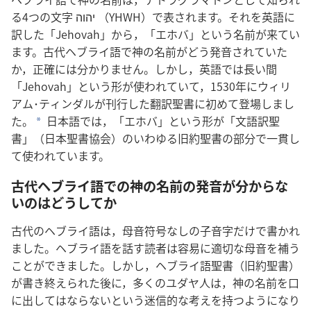
る4つの文字 יהוה （YHWH）で表されます。それを英語に
訳した「Jehovah」から，「エホバ」という名前が来てい
ます。古代ヘブライ語で神の名前がどう発音されていた
か，正確には分かりません。しかし，英語では長い間
「Jehovah」という形が使われていて，1530年にウィリ
アム･ティンダルが刊行した翻訳聖書に初めて登場しまし
た。
日本語では，「エホバ」という形が「文語訳聖
a
書」（日本聖書協会）のいわゆる旧約聖書の部分で一貫し
て使われています。
古代ヘブライ語での神の名前の発音が分からな
いのはどうしてか
古代のヘブライ語は，母音符号なしの子音字だけで書かれ
ました。ヘブライ語を話す読者は容易に適切な母音を補う
ことができました。しかし，ヘブライ語聖書（旧約聖書）
が書き終えられた後に，多くのユダヤ人は，神の名前を口
に出してはならないという迷信的な考えを持つようになり