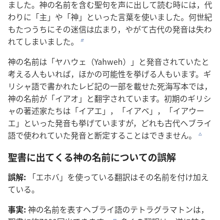
ました。神の名前を含む聖句を声に出して読む時には，代
わりに「主」や「神」といった言葉を使いました。何世紀
もたつうちにその迷信は広まり，やがて古代の発音は失わ
れてしまいました。
b
神の名前は「ヤハウェ（Yahweh）」と発音されていたと
考える人もいれば，ほかの可能性を挙げる人もいます。ギ
リシャ語で書かれたレビ記の一部を載せた死海写本では，
神の名前が「イアオ」と翻字されています。初期のギリシ
ャの著述家たちは「イアエ」，「イアベ」，「イアウー
エ」といった発音も挙げていますが，どれも古代ヘブライ
語で使われていた発音と断定することはできません。
c
聖書に出てくる神の名前についての誤解
誤解:
「エホバ」を使っている翻訳はその名前を付け加え
ている。
事実:
神の名前を表すヘブライ語のテトラグラマトンは，