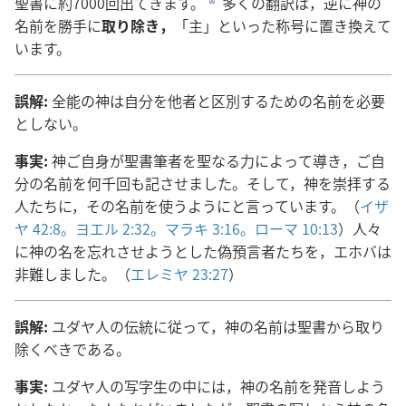
聖書に約7000回出てきます。
多くの翻訳は，逆に神の
d
名前を勝手に
取り除き，
「主」といった称号に置き換えて
います。
誤解:
全能の神は自分を他者と区別するための名前を必要
としない。
事実:
神ご自身が聖書筆者を聖なる力によって導き，ご自
分の名前を何千回も記させました。そして，神を崇拝する
人たちに，その名前を使うようにと言っています。（
イザ
ヤ 42:8。
ヨエル 2:32。
マラキ 3:16。
ローマ 10:13
）人々
に神の名を忘れさせようとした偽預言者たちを，エホバは
非難しました。（
エレミヤ 23:27
）
誤解:
ユダヤ人の伝統に従って，神の名前は聖書から取り
除くべきである。
事実:
ユダヤ人の写字生の中には，神の名前を発音しよう