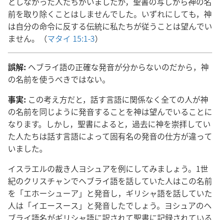
としなかった人たちがいましたが，聖書の写しから神の名
前を取り除くことはしませんでした。いずれにしても，神
は自分の命令に反する伝統に私たちが従うことは望んでい
ません。（
マタイ 15:1-3
）
誤解:
ヘブライ語の正確な発音が分からないのだから，神
の名前を使うべきではない。
事実:
この考え方だと，話す言語に関係なく全ての人が神
の名前を同じように発音することを神は望んでいることに
なります。しかし，聖書によると，過去に神を崇拝してい
た人たちは話す言語によって固有名の発音の仕方が違って
いました。
イスラエルの裁き人ヨシュアを例にしてみましょう。1世
紀のクリスチャンでヘブライ語を話していた人はこの名前
を「エホーシューア」と発音し，ギリシャ語を話していた
人は「イエースース」と発音したでしょう。ヨシュアのヘ
ブライ語名がギリシャ語に訳されて聖書に記録されている