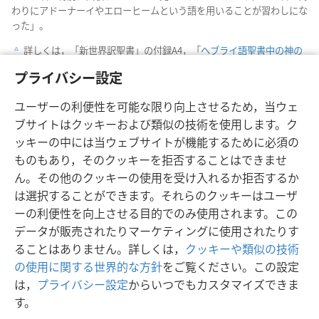
わりにアドーナーイやエローヒームという語を用いることが習わしにな
った」。
詳しくは，「新世界訳聖書」の付録A4，「
ヘブライ語聖書中の神の
c
名前
」をご覧ください。
プライバシー設定
「旧約聖書神学辞書」（英語）第2巻523-524ページをご覧くださ
d
い。
ユーザーの利便性を可能な限り向上させるため，当ウェ
ブサイトはクッキーおよび類似の技術を使用します。ク
ッキーの中には当ウェブサイトが機能するために必須の
ものもあり，そのクッキーを拒否することはできませ
ん。その他のクッキーの使用を受け入れるか拒否するか
日本語
シェアする
設定
は選択することができます。それらのクッキーはユーザ
Copyright
© 2026 Watch Tower Bible and Tract Society of Pennsylvania
ーの利便性を向上させる目的でのみ使用されます。この
利用規約
プライバシーに関する方針
プライバシー設定
JW.ORG
データが販売されたりマーケティングに使用されたりす
ログイン
ることはありません。詳しくは，
クッキーや類似の技術
の使用に関する世界的な方針
をご覧ください。この設定
は，
プライバシー設定
からいつでもカスタマイズできま
す。