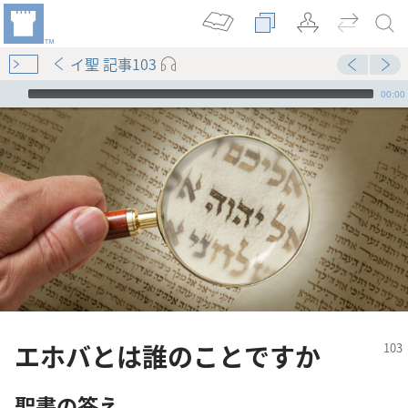
イ聖 記事103
Audio Player
00:00
エホバとは誰のことですか
聖書の答え