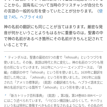
ことから，固有名について当時のクリスチャンが自分たち
の言語の一般的な形を使っていたことが分かります。（
使
徒 7:45。
ヘブライ 4:8
）
神の名前の翻訳にも同じことが当てはまります。厳密な発
音が何かということよりもはるかに重要なのは，聖書の中
で神の名前があるべき箇所にその名前がきちんと記されて
いることです。
ティンダルは，聖書の最初の5つの書で「Iehouah」というつづりを
a
使いました。その後，英語は時代と共に変化し，神の名前のつづりも現
在の形になっていきます。1612年にヘンリー･エインズワースは，「詩
編」の翻訳の中で「Iehovah」という形を使いました。1639年に翻訳を
改訂した時には，「Jehovah」という形を使いました。1901年に出版
された「アメリカ標準訳」（英語）の翻訳者たちも，ヘブライ語本文に
神の名前が出ている箇所で「Jehovah」という形を使いました。
「新カトリック百科事典」（英語），第2版，第14巻883-884ページ
b
にはこう述べられています。「バビロン捕囚後しばらくして，ヤハウェ
という名は特別に畏敬すべきものと見なされるようになり，その名の代