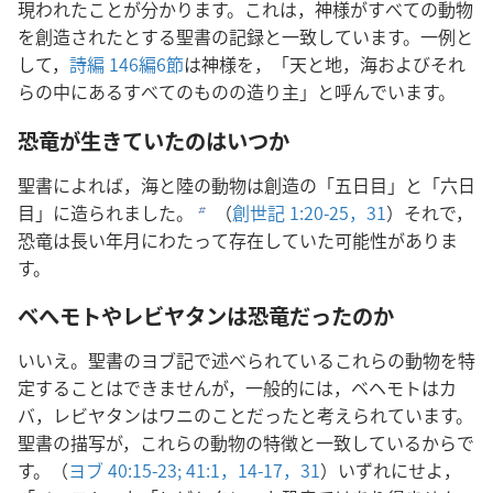
現われたことが分かります。これは，神様がすべての動物
を創造されたとする聖書の記録と一致しています。一例と
して，
詩編 146編6節
は神様を，「天と地，海およびそれ
らの中にあるすべてのものの造り主」と呼んでいます。
恐竜が生きていたのはいつか
聖書によれば，海と陸の動物は創造の「五日目」と「六日
目」に造られました。
（
創世記 1:20-25，
31
）それで，
b
恐竜は長い年月にわたって存在していた可能性がありま
す。
ベへモトやレビヤタンは恐竜だったのか
いいえ。聖書のヨブ記で述べられているこれらの動物を特
定することはできませんが，一般的には，ベヘモトはカ
バ，レビヤタンはワニのことだったと考えられています。
聖書の描写が，これらの動物の特徴と一致しているからで
す。（
ヨブ 40:15-23;
41:1，
14-17，
31
）いずれにせよ，