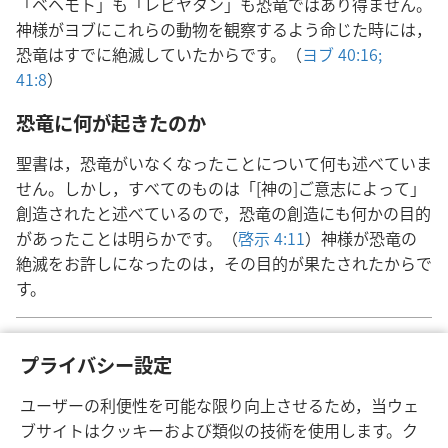
「ベヘモト」も「レビヤタン」も恐竜ではあり得ません。
神様がヨブにこれらの動物を観察するよう命じた時には，
恐竜はすでに絶滅していたからです。（
ヨブ 40:16;
41:8
）
恐竜に何が起きたのか
聖書は，恐竜がいなくなったことについて何も述べていま
せん。しかし，すべてのものは「[神の]ご意志によって」
創造されたと述べているので，恐竜の創造にも何かの目的
があったことは明らかです。（
啓示 4:11
）神様が恐竜の
絶滅をお許しになったのは，その目的が果たされたからで
す。
化石を見れば，恐竜が存在していたことは明らかです。しかも，一
a
プライバシー設定
時期は多種多様な恐竜が存在していたことも分かります。
聖書中の
「日」という語
は，何千年にもわたる長い期間を指すこと
b
ユーザーの利便性を可能な限り向上させるため，当ウェ
があります。（
創世記 1:31;
2:1-4。
ヘブライ 4:4，
11
）
ブサイトはクッキーおよび類似の技術を使用します。ク