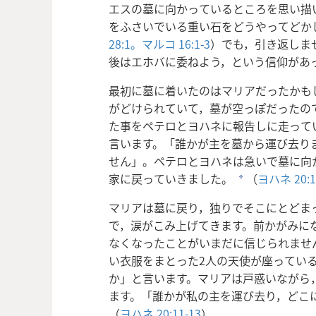
エスの墓に向かっているところを思い描
をふさいでいる重い石をどうやってどか
28:1。
マルコ 16:1-3
）でも，引き返しま
後はエホバに委ねよう，という信仰があ
最初に墓に着いたのはマリアだったかも
がどけられていて，墓が空っぽだったの
た事をペテロとヨハネに報告しに走って
言います。「誰かが主を墓から運び去り
せん」。ペテロとヨハネは急いで墓に向
家に戻っていきました。
（
ヨハネ 20:1
a
マリアは墓に戻り，独りでそこにとどま
で，涙がこみ上げてきます。前かがみに
なくなったことがいまだに信じられませ
い衣服をまとった2人の天使が座っている
か」と言います。マリアは戸惑いながら
ます。「誰かが私の主を運び去り，どこ
（
ヨハネ 20:11-13
）