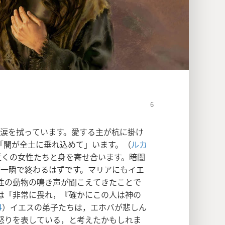
ら涙を拭っています。愛する主が杭に掛け
「闇が全土に垂れ込めて」います。（
ルカ
近くの女性たちと身を寄せ合います。暗闇
ば一瞬で終わるはずです。マリアにもイエ
性の動物の鳴き声が聞こえてきたことで
は「非常に畏れ，『確かにこの人は神の
4
）イエスの弟子たちは，エホバが悲しん
怒りを表している，と考えたかもしれま