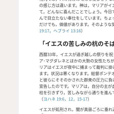
の感じ方は違います。神は，マリアがイ
て，どんなに喜んだことでしょう。今日
んで目立たない奉仕をしています。ちょ
だけでも，価値があります。そのような
19:17。
ヘブライ 13:16
）
「イエスの苦しみの杭のそ
西暦33年，イエスが過ぎ越しの祭りを
ア･マグダレネとほかの大勢の女性たち
リアはイエスが夜中に捕まって裁判に掛
ます。状況は悪くなります。総督ポンテ
と彼らにそそのかされた群衆の圧力に負
宣告したのです。マリアは，自分の主が
柱を引きずり，苦しみながら通りを進ん
（
ヨハネ 19:6，
12，
15-17
）
イエスが処刑され，闇が真昼ごろに垂れ