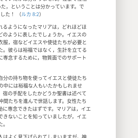
いた，ということは分かっています。で
した！ （
ルカ 8:2
）
れるようになったマリアは，どれほどほ
どのように表したでしょうか。イエスの
衣服，宿などイエスや使徒たちが必要と
た。彼らは裕福ではなく，生計を立てる
に専念するために，物質面でのサポート
自分の持ち物を使ってイエスと使徒たち
の中には裕福な人もいたかもしれませ
，宿の手配をしたかどうか聖書は述べて
の仲間たちを進んで世話します。女性たち
動に専念できたはずです。マリアは，イエ
できないことを知っていましたが，イエ
た。
人はよく見下げられてしまいますが，神