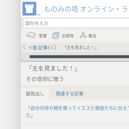
ものみの塔 オンライン・
聖書
出版物
集会
イ倣 記事6
「主を見ました！」
Audio Player
「主を見ました！」
その信仰に倣う
副見出し
関連する記事
「自分の持ち物を使ってイエスと使徒たちに仕え
た」