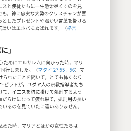
エスと使徒たちに一生懸命尽くすのを見
でも，神に忠実な大勢のクリスチャンが喜
っとしたプレゼントや温かい言葉を掛ける
気遣いはエホバに喜ばれます。（
格言
ばに」
祝うためにエルサレムに向かった時，マリ
が同行しました。（
マタイ 27:55，56
）マ
けられたことを聞いて，とても怖くなり
オ･ピラトが，ユダヤ人の宗教指導者たち
けて，イエスを杭に掛けて処刑するよう
血だらけになって疲れ果て，処刑用の長い
でいるのを見ていたに違いありません。
込めた時，マリアとほかの女性たちは