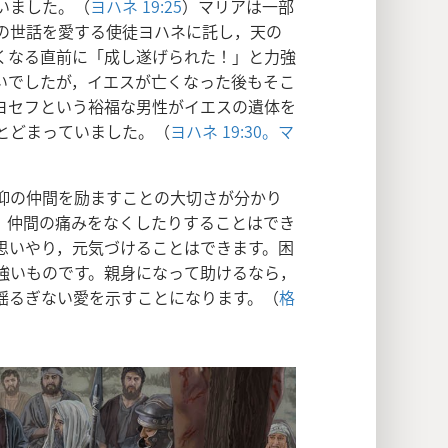
いました。（
ヨハネ 19:25
）マリアは一部
の世話を愛する使徒ヨハネに託し，天の
くなる直前に「成し遂げられた！」と力強
いでしたが，イエスが亡くなった後もそこ
ヨセフという裕福な男性がイエスの遺体を
とどまっていました。（
ヨハネ 19:30。
マ
仰の仲間を励ますことの大切さが分かり
，仲間の痛みをなくしたりすることはでき
思いやり，元気づけることはできます。困
強いものです。親身になって助けるなら，
揺るぎない愛を示すことになります。（
格