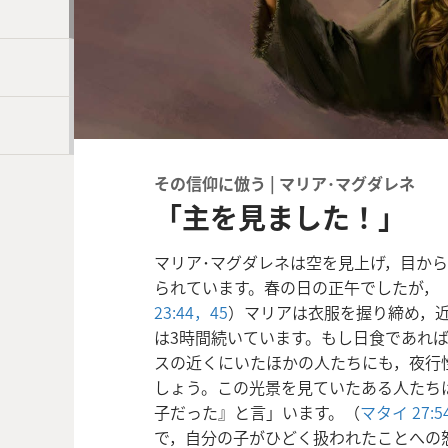
その信仰に倣う | マリア･マグダレネ
「主を見ました！」
マリア･マグダレネは空を見上げ，目か
られています。春の日の正午でしたが，
23:44，45
）マリアは衣服を握り締め，
は3時間続いています。もし日食であれ
スの近くにいたほかの人たちにも，夜行
しょう。この光景を見ていたある人たち
子だった』と言」います。（
マタイ 27:5
で，自分の子がひどく扱われたことへの