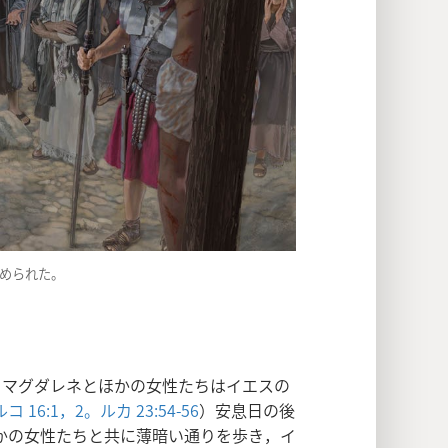
慰められた。
･マグダレネとほかの女性たちはイエスの
コ 16:1，2。
ルカ 23:54-56
）安息日の後
かの女性たちと共に薄暗い通りを歩き，イ