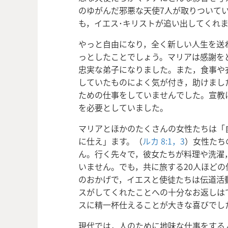
のゆがんだ邪悪な天使7人が取りついて
も，イエス･キリストが追い出してくれま
やっと自由になり，全く新しい人生を送
っとしたことでしょう。マリアは感謝を
忠実な弟子になりました。また，食事や
していたものによく気が付き，助けまし
ための仕事をしていませんでした。宣教
を必要としていました。
マリアとほかのたくさんの女性たちは「
に仕え」ます。（
ルカ 8:1，
3
）女性たち
ん。行く先々で，彼女たちが料理や洗濯
いません。でも，共に旅する20人ほど
のおかげで，イエスと使徒たちは伝道活
スがしてくれたことへの十分なお返しは
スに精一杯仕えることが大きな喜びでし
現代では，人のために地味な仕事をする