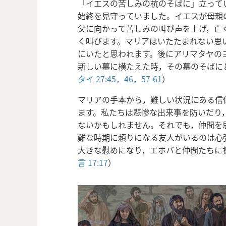
「イエスの苦しみの杭のそばに」立って
始終を見守っていました。イエスが母親
父に向かって苦しみの叫び声を上げ，亡
く叫びます。マリアはいたたまれない思
にいたと思われます。後にアリマタヤの
新しい墓に横たえた時，その墓のそばに
タイ 27:45，46，
57-61
）
マリアの手本から，難しい状況にある信
ます。私たちは悲惨な出来事を防いだり
ないかもしれません。それでも，仲間を
難な時期に頼りになる友人がいるのは心
大きな慰めになり，エホバと仲間たちに
言 17:17
）