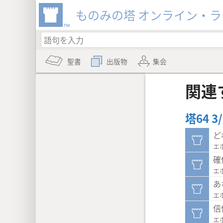
ものみの塔 オンライン・
聖書
出版物
集会
関連
塔64 
ど
エ
確
エ
あ
エ
信
エ