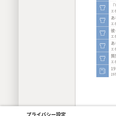
『
エ
あ
エ
彼
エ
あ
エ
質
エ
1
1
Copyright
© 2026 Watch Tower Bible a
プライバシー設定