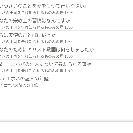
いつさいのことを愛をもつて行いなさい』
ホバの王国を告げ知らせるものみの塔 1959
なたの宗教上の習慣はなんですか
ホバの王国を告げ知らせるものみの塔 1966
らは天使のことばに従った
ホバの王国を告げ知らせるものみの塔 1964
なたのためにキリスト教国は何をしましたか
ホバの王国を告げ知らせるものみの塔 1966
問 ― エホバの証人について尋ねられる事柄
ホバの王国を告げ知らせるものみの塔 1970
977 エホバの証人の年鑑
977 エホバの証人の年鑑
利用規約
プライバシーに関する方針
プラ
nd Tract Society of Pennsylvania