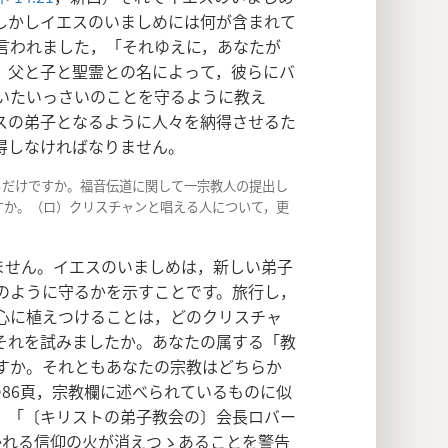
しかしイエスのいましめには何が含まれて
言われました，「それゆえに，あなたが
，父と子と聖霊との名によって，彼らにバ
いたいっさいのことを守るように教え
スの弟子となるように人々を納得させるた
得しなければなりません。
るだけですか。福音伝道に関して一宗教人の提出し
すか。（ロ）クリスチャンと唱える人について，更
ません。イエスのいましめは，新しい弟子
のように守るかを示すことです。旅行し，
心に植えつけることは，どのクリスチャ
それを試みましたか。あなたの属する「教
すか。それともあなたの宗教はどちらか
誌の86頁，宗教欄に述べられているものに似
。「〔キリストの弟子教会の〕会長ロバー
かれる信仰の火が消えつゝあることを警告