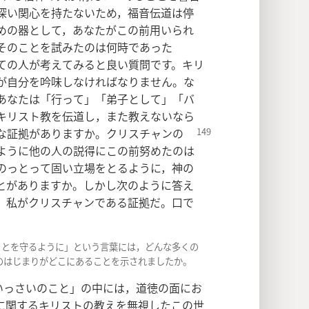
深い関心を持たないため，福音伝道は停
めの器として，あなたがこの前用いられ
そのことを試みたのは何時であった
ての人が考えてみると良い質問です。キリ
が自分を吟味しなければなりません。な
あなたは「行って」「弟子として」「バ
キリスト教を伝道し，また教えないなら
な証拠があり
ますか。クリスチャンの
ように他の人の説得にこの前努めたのは
のっとって固い立場をとるように，神の
とがありますか。しかし次のように答え
，私がクリスチャンである証拠だ。口で
ことを守るように」という言葉には，どんな多くの
のはじまりがどこにあることを示されましたか。
いっさいのこと」の中には，道徳の面にお
に関するキリストの教えを無視したこの世