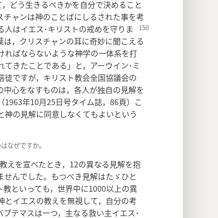
て，どう生きるべきかを自分で決めること
スチャンは神のことばにしるされた事を考
る人はイエス･
キリストの戒めを守りま
葉は，クリスチャンの耳に奇妙に聞こえる
ければならないような神学の一体系を打
れてきたことである」と，アーウイン･ミ
信徒ですが，キリスト教会全国協議会の
の中心をなすものは，各人が独自の見解を
963年10月25日号タイム誌，86頁）こ
と神の見解に同意しなくてもよいという
のはなぜですか。
の教えを宣べたとき，12の異なる見解を抱
ませんでした。もつべき見解はたゞひと
教といっても，世界中に1000以上の異
神とイエスの教えを無視して，自分の考
バプテマスは一つ，主なる救い主イエス･