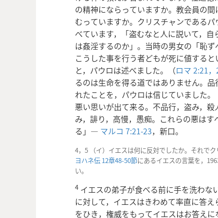
の精神にならっていますか。教会員の間
むっていますか。クリスチャンであるパ
べています，「盗むなと人に説いて，自
は姦淫するのか」。当時の男女の「恥ず
こうした事を行う者どもが死に値すると
と，パウロは述べました。（
ロマ 2:21，2
るのは生命を得る道ではありません。品
れたことを，パウロは信じていました。
悪い思いが出て来る。不品行，盗み，殺
み，誹り，高慢，愚痴。これらの悪はす
る」―
マルコ 7:21-23
，新口。
4，5 （イ）イエスは何に反対でしたか。それで
ヨハネ伝 12章48-50節
にあるイエスの言葉を，196
い。
4
イエスの弟子が食べる前に手を洗わな
に対して，イエスはきわめて率直に答え
をひき，権威をもってイエスはお答えに