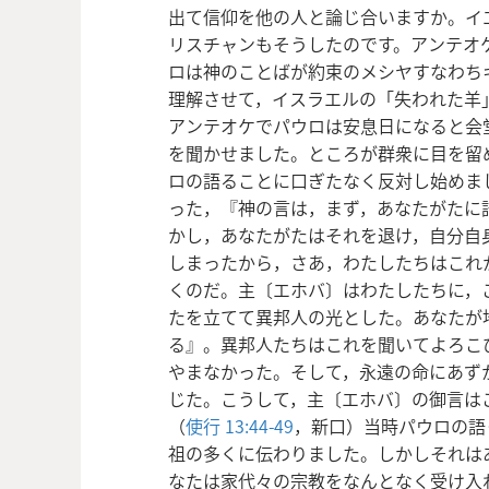
出て信仰を他の人と論じ合いますか。イ
リスチャンもそうしたのです。アンテオ
ロは神のことばが約束のメシヤすなわち
理解させて，イスラエルの「失われた羊
アンテオケでパウロは安息日になると会
を聞かせました。ところが群衆に目を留
ロの語ることに口ぎたなく反対し始めま
った，『神の言は，まず，あなたがたに
かし，あなたがたはそれを退け，自分自
しまったから，さあ，わたしたちはこれ
くのだ。主〔エホバ〕はわたしたちに，
たを立てて異邦人の光とした。あなたが
る』。異邦人たちはこれを聞いてよろこ
やまなかった。そして，永遠の命にあず
じた。こうして，主〔エホバ〕の御言は
（
使行 13:44-49
，新口）当時パウロの語
祖の多くに伝わりました。しかしそれは
なたは家代々の宗教をなんとなく受け入