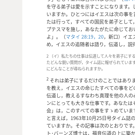
を守る弟子は愛を示すことになります。
いますか。ひとつにはイエスは次の事を
たは行って，すべての国民を弟子として
プテスマを施し，あなたがたに命じてお
よ」。（
マタイ 28:19，20
，新口）イエ
め，イエスの追随者は語り，伝道し，説
2 （イ）私たちの仕事は伝道して人々を弟子にす
たどんな鋭い質問が，タイム誌に報ぜられていま
にどんなことが尋ねられますか。
2
それは弟子にするだけのことではあり
を教え，イエスの命じたすべての事をど
伝道し，教えるすなわち真理を他の人の
ンにとっても大きな仕事です。あなたは
会」は，このすべての事をすゝめていま
と言えば，1963年10月25日号タイム
ていますか。その記事は次のとおりです
ト･バーンズ博士は，福音伝道の上に築