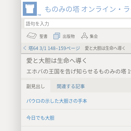
ものみの塔 オンライン・
聖書
出版物
集会
塔64 3/1 148–159ページ
愛と大胆は生命へ導く
愛と大胆は生命へ導く
エホバの王国を告げ知らせるものみの塔 19
副見出し
関連する記事
パウロの示した大胆さの手本
今日でも大胆