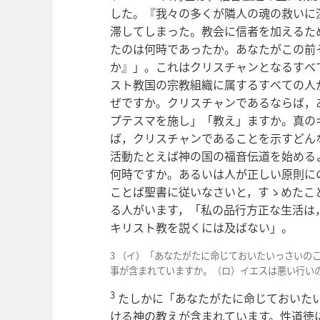
した。『我々の多くが隣人の魂の救いに
滞してしまった。教会に信者を加えるた
たのは何時であったか。あなたがこの前
か』」。これはクリスチャンとなるすべ
スト教国の宗教組織に属するすべての人
ぜですか。クリスチャンであるならば，
プテスマを施し」「教え」ますか。真の
ば，クリスチャンであることを示すどん
活動たとえば神の国の福音伝道を始める
何時ですか。あるいは人が正しい原則に
ことば聖書に従いなさいと，すゝめたこ
る人がいます，「私の品行方正な生活は
キリスト教を説くには及ばない」。
3 （イ）「あなたがたに命じておいたいっさいの
事が含まれていますか。（ロ）イエスは悪い行い
3
たしかに「あなたがたに命じておいた
ける神の教えが含まれています。性道徳