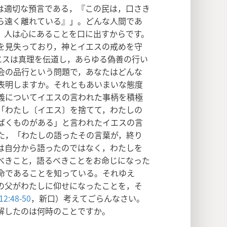
は適切な預言である，『この民は，口さき
ら遠く離れている』」。どんな人間であ
。人は心にあることを口に出すからです。
を見失っており，神とイエスの戒めを守
エスは真理を伝道し，あらゆる偽善の行い
会の品行という問題で，あなたはどんな
表明しますか。それともあいまいな態度
義についてイエスの言われた事柄を積極
「わたし〔イエス〕を捨てて，わたしの
ばくものがある」と言われたイエスの言
た，「わたしの語ったその言葉が，終り
は自分から語ったのではなく，わたしを
べきこと，語るべきことをお命じになった
命であることを知っている。それゆえ
の父がわたしに仰せになったことを，そ
2:48-50
，新口）考えてごらんなさい。
解したのは何時のことですか。