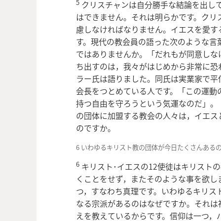
5
クリスチャンは自分勝手な結論を出し
はできません。それは明らかです。クリ
慮しなければなりません。イエスを愛す
す。現代の教会員の語った次のような言
ではありませんか。「だれもが同意しな
ち出すのは，我々がはじめから非常に恐
ラー氏は語りました。同氏は実業家で平
会長をつとめている人です。「この運動
持つ自由を守ろうという気運なのだ」。（1
の団体に加盟する教会の人々は，イエス
のですか。
6 いわゆるキリスト教の団体が今日たくさんある
6
キリスト･イエスの12使徒はキリスト
くことをせず，またそのような事を欲し
つ，すなわち真理です。いわゆるキリスト
なる宗派があるのはなぜですか。それは
えを教えているからです。信仰は一つ，