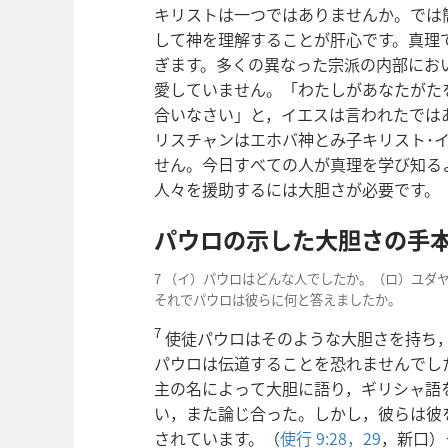
キリストは一つではありませんか。では
して神を理解することが肝心です。真理
ぎます。多くの異なった宗派の内部にお
愛していません。「わたしがあなたがた
合いなさい」と，イエスは言われたでは
リスチャンはエホバ神とみ子キリスト･
せん。今日すべての人が真理を学び知る
人々を援助するには大胆さが必要です。
パウロの示した大胆さの手
7 （イ）パウロはどんな人でしたか。（ロ）ユダ
それでパウロは彼らに何と答えましたか。
7
使徒パウロはそのような大胆さを持ち
パウロは伝道することを恐れませんでし
主の名によって大胆に語り，ギリシャ語
い，また論じ合った。しかし，彼らは彼
されています。（
使行 9:28，29
，新口）