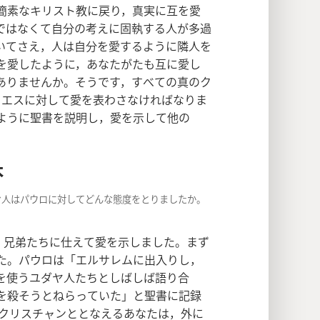
簡素なキリスト教に戻り，真実に互を愛
ではなくて自分の考えに固執する人が多過
いてさえ，人は自分を愛するように隣人を
を愛したように，あなたがたも互に愛し
ありませんか。そうです，すべての真のク
イエスに対して愛を表わさなければなりま
ように聖書を説明し，愛を示して他の
本
ヤ人はパウロに対してどんな態度をとりましたか。
，兄弟たちに仕えて愛を示しました。まず
た。パウロは「エルサレムに出入りし，
を使うユダヤ人たちとしばしば語り合
を殺そうとねらっていた」と聖書に記録
クリスチャンととなえるあなたは，外に