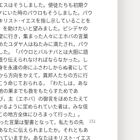
エスはそうしました。使徒たちも初期ク
ケにいた時のパウロもそうしました。パウ
キリスト･イエスを指し示していることを
」を助けたいと望みました。ピシデヤの
堂に行き，集まった人々にエホバの言葉
めたユダヤ人はねたみに満たされ，パウ
した。「パウロとバルナバとは大胆に語
語り伝えられなければならなかった。し
身を永遠の命にふさわしからぬ者にして
から方向をかえて，異邦人たちの方に行
こう命じておられる，『わたしは，あな
地の果までも救をもたらすためであ
び，主〔エホバ〕の御言をほめたたえて
かるように定められていた者は，みな信
この地方全体にひろまって行った」。
った言葉は聖書となって，私たち
の先
あなたに伝えられましたか。それともあ
れていますか。あなたはキリスト･イエス