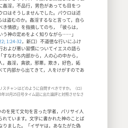
に姦淫，不品行，男色があっても目をつ
ウロはそうしませんでした。パウロは述
らは盗むのか。姦淫するなと言って，自ら
べき情欲」を指摘してのち，「彼らは，
いう神の定めをよく知りながら……」
2;
1:24-32
，新口）不道徳な行いにふけ
行および悪い習慣についてイエスの語ら
「すなわち内部から，人の心の中から，
人，姦淫，貪欲，邪悪，欺き，好色，妬
べて内部から出てきて，人をけがすのであ
クリスチャンはどのように自問すべきですか。（ロ）
3年10月25日号タイム誌に出た論評と対照させなさ
いのを見て文句を言った学者，パリサイ人
られています。文字に書かれた神のことば
なりました。「イザヤは，あなたがた偽