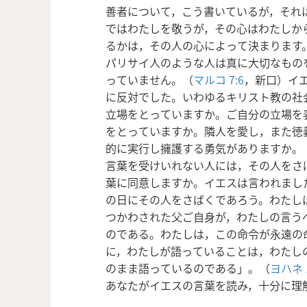
善者について，こう書いているが，それ
ではわたしを敬うが，その心はわたしか
るかは，その人の心によって決まります
パリサイ人のような人は真に大切なもの
っていません。（
マルコ 7:6
，新口）イ
に反対でした。いわゆるキリスト教の社
立場をとっていますか。ご自分の立場を
をとっていますか。隣人を愛し，また徳
的に実行し擁護する勇気がありますか。
言葉を受けいれない人には，その人をさ
葉に同意しますか。イエスは言われまし
の日にその人をさばくであろう。わたし
つかわされた父ご自身が，わたしの言う
のである。わたしは，この命令が永遠の
に，わたしが語っていることは，わたし
のまま語っているのである」。（
ヨハネ 1
あなたがイエスの言葉を読み，十分に理