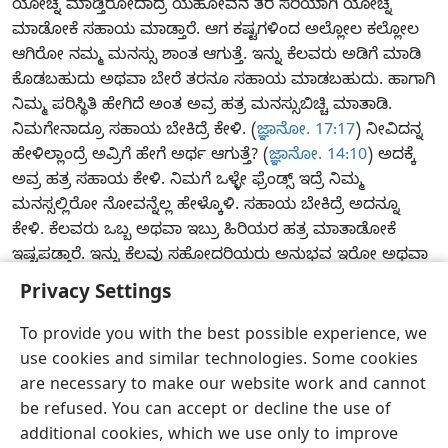
ಯೋಚ್ನೆ ಮಾಡ್ತಿರೋದಾದ್ರೆ ಯೆಹೋವನ ತರ ಸರಿಯಾಗಿ ಯೋಚ್ನೆ
ಮಾಡೋಕೆ ಸಹಾಯ ಮಾಡ್ತಾರೆ. ಆಗ ಕಷ್ಟಗಳಿಂದ ಅಲ್ಲೋಲ ಕಲ್ಲೋಲ
ಆಗಿರೋ ನಮ್ಮ ಮನಸ್ಸು ಶಾಂತ ಆಗುತ್ತೆ. ಇನ್ನು ಕೆಲವರು ಅಡಿಗೆ ಮಾಡಿ
ಕೊಡಬಹುದು ಅಥವಾ ಬೇರೆ ತರನೂ ಸಹಾಯ ಮಾಡಬಹುದು. ಹಾಗಾಗಿ
ನಿಮ್ಮ ಪರಿಸ್ಥಿತಿ ಹೇಗಿದೆ ಅಂತ ಅವ್ರ ಹತ್ರ ಮನಸ್ಸುಬಿಚ್ಚಿ ಮಾತಾಡಿ.
ನಿಮಗೇನಾದ್ರೂ ಸಹಾಯ ಬೇಕಿದ್ರೆ ಕೇಳಿ. (
ಜ್ಞಾನೋ. 17:17
) ನೀವಿದನ್ನ
ಹೇಳಿಲ್ಲಾಂದ್ರೆ ಅವ್ರಿಗೆ ಹೇಗೆ ಅರ್ಥ ಆಗುತ್ತೆ? (
ಜ್ಞಾನೋ. 14:10
) ಅದಕ್ಕೆ
ಅವ್ರ ಹತ್ರ ಸಹಾಯ ಕೇಳಿ. ನಿಮಗೆ ಒಳ್ಳೇ ಫ್ರೆಂಡ್ಸ್‌ ಇದ್ರೆ ನಿಮ್ಮ
ಮನಸ್ಸಲ್ಲಿರೋ ನೋವನ್ನೆಲ್ಲ ಹೇಳ್ಕೊಳಿ. ಸಹಾಯ ಬೇಕಿದ್ರೆ ಅದನ್ನೂ
ಕೇಳಿ. ಕೆಲವರು ಒಬ್ಬ ಅಥವಾ ಇಬ್ರು ಹಿರಿಯರ ಹತ್ರ ಮಾತಾಡೋಕೆ
ಇಷ್ಟಪಡ್ತಾರೆ. ಇನ್ನು ಕೆಲವು ಸಹೋದರಿಯರು ಅನುಭವ ಇರೋ ಅಥವಾ
ಪ್ರೌಢರಾಗಿರೋ ಸಹೋದರಿಯರ ಹತ್ರ ಮಾತಾಡೋಕೆ ಇಷ್ಟಪಡ್ತಾರೆ.
Privacy Settings
w24.10
10 ¶15-16
To provide you with the best possible experience, we
ದಿನದ ವಚನ ಓದಿ ಚರ್ಚಿಸೋಣ—2026
use cookies and similar technologies. Some cookies
are necessary to make our website work and cannot
ಕನ್ನಡ
ಶೇರ್ ಮಾಡಿ
ಆದ್ಯತೆಗಳು
be refused. You can accept or decline the use of
Copyright
© 2026 Watch Tower Bible and Tract Society of Pennsylvania
additional cookies, which we use only to improve
JW.ORG
ಷರತ್ತುಗಳು
ಪ್ರವೈಸಿ ಪಾಲಿಸಿ
ಪ್ರೈವಸಿ ಸೆಟ್ಟಿಂಗ್ಸ್
ಲಾಗಿನ್