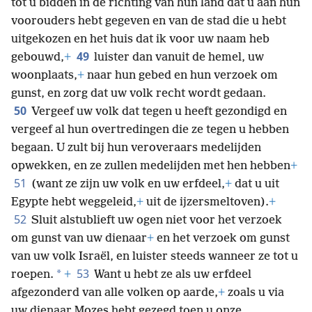
tot u bidden in de richting van hun land dat u aan hun
voorouders hebt gegeven en van de stad die u hebt
uitgekozen en het huis dat ik voor uw naam heb
49
gebouwd,
+
luister dan vanuit de hemel, uw
woonplaats,
+
naar hun gebed en hun verzoek om
gunst, en zorg dat uw volk recht wordt gedaan.
50
Vergeef uw volk dat tegen u heeft gezondigd en
vergeef al hun overtredingen die ze tegen u hebben
begaan. U zult bij hun veroveraars medelijden
opwekken, en ze zullen medelijden met hen hebben
+
51
(want ze zijn uw volk en uw erfdeel,
+
dat u uit
Egypte hebt weggeleid,
+
uit de ijzersmeltoven).
+
52
Sluit alstublieft uw ogen niet voor het verzoek
om gunst van uw dienaar
+
en het verzoek om gunst
van uw volk Israël, en luister steeds wanneer ze tot u
53
*
roepen.
+
Want u hebt ze als uw erfdeel
afgezonderd van alle volken op aarde,
+
zoals u via
uw dienaar Mozes hebt gezegd toen u onze