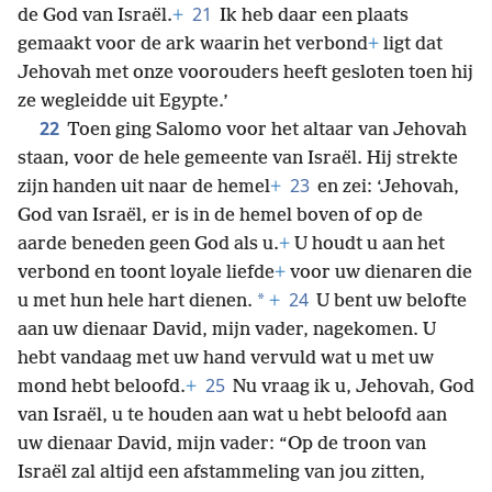
21
de God van Israël.
+
Ik heb daar een plaats
gemaakt voor de ark waarin het verbond
+
ligt dat
Jehovah met onze voorouders heeft gesloten toen hij
ze wegleidde uit Egypte.’
22
Toen ging Salomo voor het altaar van Jehovah
staan, voor de hele gemeente van Israël. Hij strekte
23
zijn handen uit naar de hemel
+
en zei: ‘Jehovah,
God van Israël, er is in de hemel boven of op de
aarde beneden geen God als u.
+
U houdt u aan het
verbond en toont loyale liefde
+
voor uw dienaren die
24
*
u met hun hele hart dienen.
+
U bent uw belofte
aan uw dienaar David, mijn vader, nagekomen. U
hebt vandaag met uw hand vervuld wat u met uw
25
mond hebt beloofd.
+
Nu vraag ik u, Jehovah, God
van Israël, u te houden aan wat u hebt beloofd aan
uw dienaar David, mijn vader: “Op de troon van
Israël zal altijd een afstammeling van jou zitten,