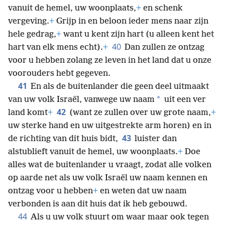
vanuit de hemel, uw woonplaats,
+
en schenk
vergeving.
+
Grijp in en beloon ieder mens naar zijn
hele gedrag,
+
want u kent zijn hart (u alleen kent het
40
hart van elk mens echt).
+
Dan zullen ze ontzag
voor u hebben zolang ze leven in het land dat u onze
voorouders hebt gegeven.
41
En als de buitenlander die geen deel uitmaakt
*
van uw volk Israël, vanwege uw naam
uit een ver
42
land komt
+
(want ze zullen over uw grote naam,
+
uw sterke hand en uw uitgestrekte arm horen) en in
43
de richting van dit huis bidt,
luister dan
alstublieft vanuit de hemel, uw woonplaats.
+
Doe
alles wat de buitenlander u vraagt, zodat alle volken
op aarde net als uw volk Israël uw naam kennen en
ontzag voor u hebben
+
en weten dat uw naam
verbonden is aan dit huis dat ik heb gebouwd.
44
Als u uw volk stuurt om waar maar ook tegen