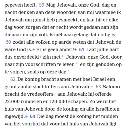
59
gegeven heeft.
Mag Jehovah, onze God, dag en
nacht denken aan deze woorden van mij waarmee ik
Jehovah om gunst heb gesmeekt, en laat hij er elke
dag voor zorgen dat er recht wordt gedaan aan zijn
dienaar en zijn volk Israël naargelang dat nodig is,
60
zodat alle volken op aarde weten dat Jehovah de
61
ware God is.
+
Er is geen ander!
+
Laat jullie hart
*
dus onverdeeld
+
zijn met
Jehovah, onze God, door
*
naar zijn voorschriften te leven
en zijn geboden op
te volgen, zoals op deze dag.’
62
De koning bracht samen met heel Israël een
63
groot aantal slachtoffers aan Jehovah.
+
Salomo
bracht de vredeoffers
+
aan Jehovah: hij offerde
22.000 runderen en 120.000 schapen. Zo werd het
huis van Jehovah door de koning en alle Israëlieten
64
ingewijd.
+
Die dag moest de koning het midden
van het voorhof dat vóór het huis van Jehovah ligt