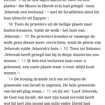
steeds.
In de ark lagen alleen de twee stenen
platen
+
die Mozes in Ho̱reb erin had gelegd
+
toen
*
Jehovah een verbond
+
met de Israëlieten sloot bij
hun uittocht uit Egypte.
+
10
Toen de priesters uit de heilige plaats naar
buiten kwamen, vulde de wolk
+
het huis van
11
Jehovah.
+
De priesters konden er vanwege de
wolk geen dienst meer verrichten, want de glorie van
12
Jehovah vulde Jehovah’s
huis.
+
Toen zei Salomo:
‘Jehovah heeft gezegd dat hij in diepe duisternis zou
13
wonen.
+
Ik heb een verheven huis voor u
gebouwd, een vaste plaats waar u voor altijd kunt
wonen.’
+
14
De koning draaide zich om en begon de
gemeente van Israël te zegenen. De hele gemeente
15
van Israël ging staan,
+
en hij zei: ‘Loof Jehovah,
de God van Israël, die met zijn hand vervuld heeft
wat hij met zijn mond aan mijn vader David had