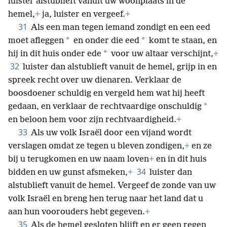
luister alstublieft vanuit uw woonplaats in de
hemel,
+
ja, luister en vergeef.
+
31
Als een man tegen iemand zondigt en een eed
*
*
moet afleggen
en onder die eed
komt te staan, en
*
hij in dit huis onder ede
voor uw altaar verschijnt,
+
32
luister dan alstublieft vanuit de hemel, grijp in en
spreek recht over uw dienaren. Verklaar de
boosdoener schuldig en vergeld hem wat hij heeft
*
gedaan, en verklaar de rechtvaardige onschuldig
en beloon hem voor zijn rechtvaardigheid.
+
33
Als uw volk Israël door een vijand wordt
verslagen omdat ze tegen u bleven zondigen,
+
en ze
bij u terugkomen en uw naam loven
+
en in dit huis
34
bidden en uw gunst afsmeken,
+
luister dan
alstublieft vanuit de hemel. Vergeef de zonde van uw
volk Israël en breng hen terug naar het land dat u
aan hun voorouders hebt gegeven.
+
35
Als de hemel gesloten blijft en er geen regen