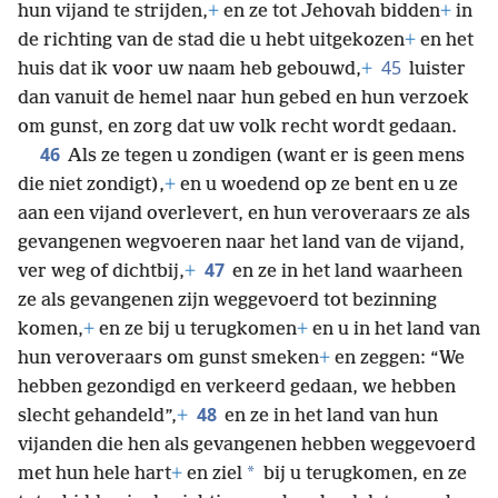
hun vijand te strijden,
+
en ze tot Jehovah bidden
+
in
de richting van de stad die u hebt uitgekozen
+
en het
45
huis dat ik voor uw naam heb gebouwd,
+
luister
dan vanuit de hemel naar hun gebed en hun verzoek
om gunst, en zorg dat uw volk recht wordt gedaan.
46
Als ze tegen u zondigen (want er is geen mens
die niet zondigt),
+
en u woedend op ze bent en u ze
aan een vijand overlevert, en hun veroveraars ze als
gevangenen wegvoeren naar het land van de vijand,
47
ver weg of dichtbij,
+
en ze in het land waarheen
ze als gevangenen zijn weggevoerd tot bezinning
komen,
+
en ze bij u terugkomen
+
en u in het land van
hun veroveraars om gunst smeken
+
en zeggen: “We
hebben gezondigd en verkeerd gedaan, we hebben
48
slecht gehandeld”,
+
en ze in het land van hun
vijanden die hen als gevangenen hebben weggevoerd
*
met hun hele hart
+
en ziel
bij u terugkomen, en ze