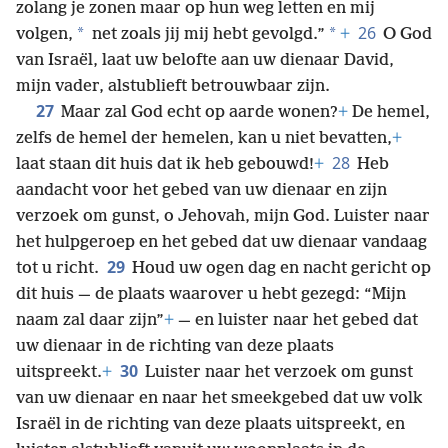
zolang je zonen maar op hun weg letten en mij
26
*
*
volgen,
net zoals jij mij hebt gevolgd.”
+
O God
van Israël, laat uw belofte aan uw dienaar David,
mijn vader, alstublieft betrouwbaar zijn.
27
Maar zal God echt op aarde wonen?
+
De hemel,
zelfs de hemel der hemelen, kan u niet bevatten,
+
28
laat staan dit huis dat ik heb gebouwd!
+
Heb
aandacht voor het gebed van uw dienaar en zijn
verzoek om gunst, o Jehovah, mijn God. Luister naar
het hulpgeroep en het gebed dat uw dienaar vandaag
29
tot u richt.
Houd uw ogen dag en nacht gericht op
dit huis — de plaats waarover u hebt gezegd: “Mijn
naam zal daar zijn”
+
— en luister naar het gebed dat
uw dienaar in de richting van deze plaats
30
uitspreekt.
+
Luister naar het verzoek om gunst
van uw dienaar en naar het smeekgebed dat uw volk
Israël in de richting van deze plaats uitspreekt, en