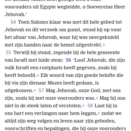
voorouders uit Egypte wegleidde, o Soevereine Heer
Jehovah.’
54
Toen Salomo klaar was met dit hele gebed tot
Jehovah en dit verzoek om gunst, stond hij op voor
het altaar van Jehovah, waar hij was neergeknield
met zijn handen naar de hemel uitgestrekt.
+
55
Terwijl hij stond, zegende hij de hele gemeente
56
van Israël met luide stem:
‘Loof Jehovah, die zijn
volk Israël een rustplaats heeft gegeven, zoals hij
heeft beloofd.
+
Elk woord van zijn goede belofte die
hij via zijn dienaar Mozes heeft gedaan, is
57
uitgekomen.
+
Mag Jehovah, onze God, met ons
zijn, zoals hij met onze voorouders was.
+
Mag hij ons
58
niet in de steek laten of verstoten.
+
Laat hij in
ons hart een verlangen naar hem leggen,
+
zodat we
altijd zijn weg volgen en leven naar zijn geboden,
voorschriften en bepalingen, die hij onze voorouders