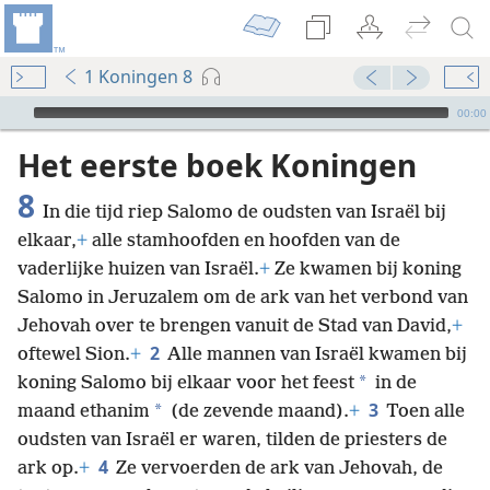
1 Koningen 8
Audio Player
00:00
Het eerste boek Koningen
8
In die tijd riep Salomo de oudsten van Israël bij
elkaar,
+
alle stamhoofden en hoofden van de
vaderlijke huizen van Israël.
+
Ze kwamen bij koning
Salomo in Jeruzalem om de ark van het verbond van
Jehovah over te brengen vanuit de Stad van David,
+
2
oftewel Sion.
+
Alle mannen van Israël kwamen bij
*
koning Salomo bij elkaar voor het feest
in de
3
*
maand ethanim
(de zevende maand).
+
Toen alle
oudsten van Israël er waren, tilden de priesters de
4
ark op.
+
Ze vervoerden de ark van Jehovah, de