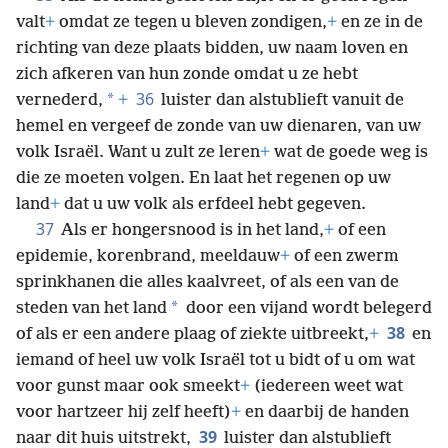
valt
+
omdat ze tegen u bleven zondigen,
+
en ze in de
richting van deze plaats bidden, uw naam loven en
zich afkeren van hun zonde omdat u ze hebt
36
*
vernederd,
+
luister dan alstublieft vanuit de
hemel en vergeef de zonde van uw dienaren, van uw
volk Israël. Want u zult ze leren
+
wat de goede weg is
die ze moeten volgen. En laat het regenen op uw
land
+
dat u uw volk als erfdeel hebt gegeven.
37
Als er hongersnood is in het land,
+
of een
epidemie, korenbrand, meeldauw
+
of een zwerm
sprinkhanen die alles kaalvreet, of als een van de
*
steden van het land
door een vijand wordt belegerd
38
of als er een andere plaag of ziekte uitbreekt,
+
en
iemand of heel uw volk Israël tot u bidt of u om wat
voor gunst maar ook smeekt
+
(iedereen weet wat
voor hartzeer hij zelf heeft)
+
en daarbij de handen
39
naar dit huis uitstrekt,
luister dan alstublieft