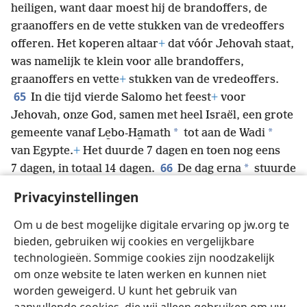
heiligen, want daar moest hij de brandoffers, de
graanoffers en de vette stukken van de vredeoffers
offeren. Het koperen altaar
+
dat vóór Jehovah staat,
was namelijk te klein voor alle brandoffers,
graanoffers en vette
+
stukken van de vredeoffers.
65
In die tijd vierde Salomo het feest
+
voor
Jehovah, onze God, samen met heel Israël,
een grote
*
*
gemeente vanaf Le̱bo-Ha̱math
tot aan de Wadi
van Egypte.
+
Het duurde 7 dagen en toen nog eens
66
*
7 dagen, in totaal 14 dagen.
De dag erna
stuurde
*
hij het volk weg. Ze loofden
de koning en gingen
Privacyinstellingen
naar huis, verheugd en met een blij hart door al het
goede
+
dat Jehovah voor zijn dienaar David en zijn
Om u de best mogelijke digitale ervaring op jw.org te
volk Israël had gedaan.
bieden, gebruiken wij cookies en vergelijkbare
technologieën. Sommige cookies zijn noodzakelijk
om onze website te laten werken en kunnen niet
worden geweigerd. U kunt het gebruik van