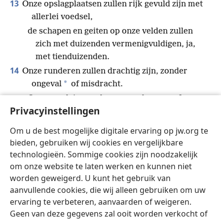
13
Onze opslagplaatsen zullen rijk gevuld zijn met
allerlei voedsel,
de schapen en geiten op onze velden zullen
zich met duizenden vermenigvuldigen, ja,
met tienduizenden.
14
Onze runderen zullen drachtig zijn, zonder
*
ongeval
of misdracht.
Op onze pleinen zal geen geschreeuw of
Privacyinstellingen
gejammer zijn.
15
Gelukkig het volk dat het zo vergaat!
Om u de best mogelijke digitale ervaring op jw.org te
Gelukkig het volk dat Jehovah als God heeft!
+
bieden, gebruiken wij cookies en vergelijkbare
technologieën. Sommige cookies zijn noodzakelijk
om onze website te laten werken en kunnen niet
worden geweigerd. U kunt het gebruik van
aanvullende cookies, die wij alleen gebruiken om uw
Nederlands
Delen
Instellingen
ervaring te verbeteren, aanvaarden of weigeren.
Copyright
© 2026 Watch Tower Bible and Tract Society of Pennsylvania
Geen van deze gegevens zal ooit worden verkocht of
Gebruiksvoorwaarden
Privacybeleid
Privacyinstellingen