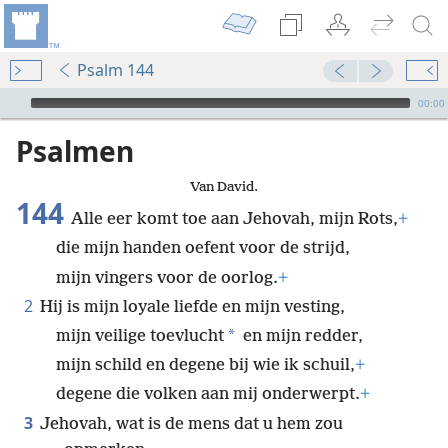
Psalm 144
Audio Player
00:00
Psalmen
Van David.
144
Alle eer komt toe aan Jehovah, mijn Rots,
+
die mijn handen oefent voor de strijd,
mijn vingers voor de oorlog.
+
2
Hij is mijn loyale liefde en mijn vesting,
*
mijn veilige toevlucht
en mijn redder,
mijn schild en degene bij wie ik schuil,
+
degene die volken aan mij onderwerpt.
+
3
Jehovah, wat is de mens dat u hem zou