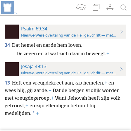
Psalm 69:34
Nieuwe-Wereldvertaling van de Heilige Schrift — met studiever
34
Dat hemel en aarde hem loven,
+
De zeeën en al wat zich daarin beweegt.
+
Jesaja 49:13
Nieuwe-Wereldvertaling van de Heilige Schrift — met studiever
13
Heft een vreugdekreet aan,
hemelen,
+
en
GIJ
wees blij, gij aarde.
+
Dat de bergen vrolijk worden
met vreugdegeroep.
+
Want Jehovah heeft zijn volk
getroost,
+
en zijn ellendigen betoont hij
*
medelijden.
+