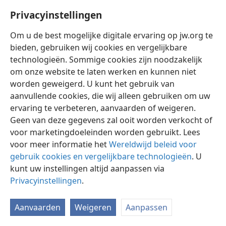
Privacyinstellingen
Om u de best mogelijke digitale ervaring op jw.org te
bieden, gebruiken wij cookies en vergelijkbare
technologieën. Sommige cookies zijn noodzakelijk
Nederlands
Instellingen
om onze website te laten werken en kunnen niet
Copyright
© 2026 Watch Tower Bible and Tract Society of Pennsylvania
worden geweigerd. U kunt het gebruik van
Gebruiksvoorwaarden
Privacybeleid
Privacyinstellingen
aanvullende cookies, die wij alleen gebruiken om uw
Inloggen
JW.ORG
ervaring te verbeteren, aanvaarden of weigeren.
Geen van deze gegevens zal ooit worden verkocht of
voor marketingdoeleinden worden gebruikt. Lees
voor meer informatie het
Wereldwijd beleid voor
gebruik cookies en vergelijkbare technologieën
. U
kunt uw instellingen altijd aanpassen via
Privacyinstellingen
.
Aanvaarden
Weigeren
Aanpassen