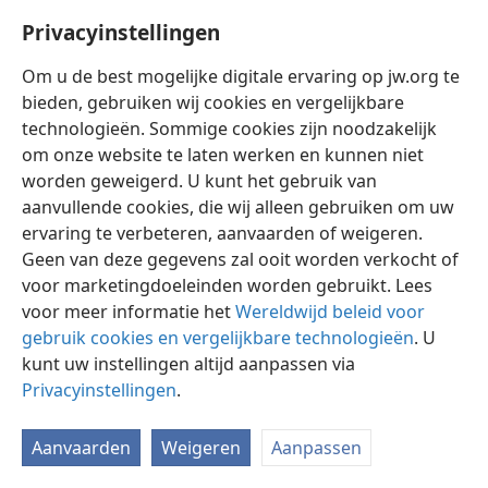
Privacyinstellingen
Om u de best mogelijke digitale ervaring op jw.org te
bieden, gebruiken wij cookies en vergelijkbare
technologieën. Sommige cookies zijn noodzakelijk
Nederlands
Instellingen
om onze website te laten werken en kunnen niet
Copyright
© 2026 Watch Tower Bible and Tract Society of Pennsylvania
worden geweigerd. U kunt het gebruik van
Gebruiksvoorwaarden
Privacybeleid
Privacyinstellingen
aanvullende cookies, die wij alleen gebruiken om uw
Inloggen
JW.ORG
ervaring te verbeteren, aanvaarden of weigeren.
Geen van deze gegevens zal ooit worden verkocht of
voor marketingdoeleinden worden gebruikt. Lees
voor meer informatie het
Wereldwijd beleid voor
gebruik cookies en vergelijkbare technologieën
. U
kunt uw instellingen altijd aanpassen via
Privacyinstellingen
.
Aanvaarden
Weigeren
Aanpassen