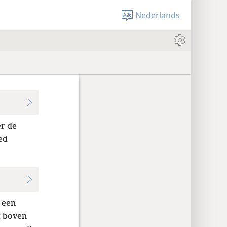
Nederlands
er de
ed
 een
 boven