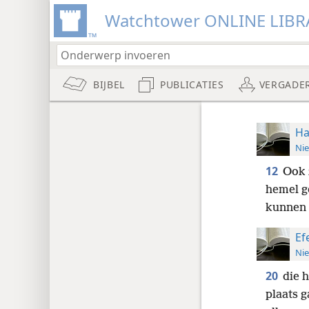
Watchtower ONLINE LIBR
BIJBEL
PUBLICATIES
VERGADE
Ha
Nie
12
Ook 
hemel g
kunnen 
Ef
Nie
20
die 
plaats g