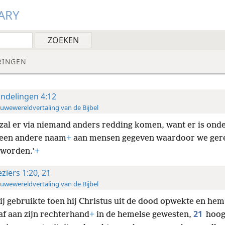
ARY
RINGEN
ndelingen 4:12
uwewereldvertaling van de Bijbel
zal er via niemand anders redding komen, want er is ond
een andere naam
+
aan mensen gegeven waardoor we ger
worden.’
+
eziërs 1:20, 21
uwewereldvertaling van de Bijbel
hij gebruikte toen hij Christus uit de dood opwekte en hem
21
af aan zijn rechterhand
+
in de hemelse gewesten,
hoog