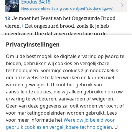
Exodus 34:18
Nieuwewereldvertaling van de Bijbel (studie-uitgave)
18
Je moet het Feest van het Ongezuurde Brood
vieren.
+
Eet ongezuurd brood, zoals ik je heb
opgedragen. Doe dat zeven dagen lang op de
*
vastgestelde tijd in de maand abib,
+
want in de
Privacyinstellingen
maand abib zijn jullie uit Egypte vertrokken.
Om u de best mogelijke digitale ervaring op jw.org te
bieden, gebruiken wij cookies en vergelijkbare
technologieën. Sommige cookies zijn noodzakelijk
om onze website te laten werken en kunnen niet
worden geweigerd. U kunt het gebruik van
Nederlands
Instellingen
aanvullende cookies, die wij alleen gebruiken om uw
Copyright
© 2026 Watch Tower Bible and Tract Society of Pennsylvania
ervaring te verbeteren, aanvaarden of weigeren.
Gebruiksvoorwaarden
Privacybeleid
Privacyinstellingen
Inloggen
JW.ORG
Geen van deze gegevens zal ooit worden verkocht of
voor marketingdoeleinden worden gebruikt. Lees
voor meer informatie het
Wereldwijd beleid voor
gebruik cookies en vergelijkbare technologieën
. U