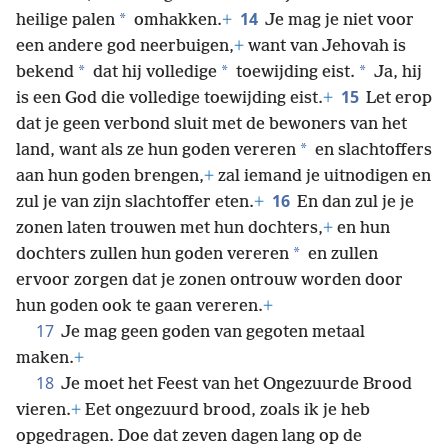
14
*
heilige palen
omhakken.
+
Je mag je niet voor
een andere god neerbuigen,
+
want van Jehovah is
*
*
*
bekend
dat hij volledige
toewijding eist.
Ja, hij
15
is een God die volledige toewijding eist.
+
Let erop
dat je geen verbond sluit met de bewoners van het
*
land, want als ze hun goden vereren
en slachtoffers
aan hun goden brengen,
+
zal iemand je uitnodigen en
16
zul je van zijn slachtoffer eten.
+
En dan zul je je
zonen laten trouwen met hun dochters,
+
en hun
*
dochters zullen hun goden vereren
en zullen
ervoor zorgen dat je zonen ontrouw worden door
hun goden ook te gaan vereren.
+
17
Je mag geen goden van gegoten metaal
maken.
+
18
Je moet het Feest van het Ongezuurde Brood
vieren.
+
Eet ongezuurd brood, zoals ik je heb
opgedragen. Doe dat zeven dagen lang op de