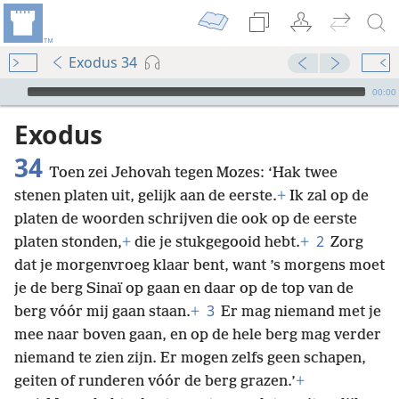
Exodus 34
Audio Player
00:00
Exodus
34
Toen zei Jehovah tegen Mozes: ‘Hak twee
stenen platen uit, gelijk aan de eerste.
+
Ik zal op de
platen de woorden schrijven die ook op de eerste
2
platen stonden,
+
die je stukgegooid hebt.
+
Zorg
dat je morgenvroeg klaar bent, want ’s morgens moet
je de berg Sinaï op gaan en daar op de top van de
3
berg vóór mij gaan staan.
+
Er mag niemand met je
mee naar boven gaan, en op de hele berg mag verder
niemand te zien zijn. Er mogen zelfs geen schapen,
geiten of runderen vóór de berg grazen.’
+