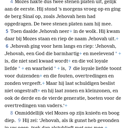
4
Mozes hakte dus twee stenen platen uit, gelijk
aan de eerste. Hij stond ’s morgens vroeg op en ging
de berg Sinaï op, zoals Jehovah hem had
opgedragen. De twee stenen platen nam hij mee.
5
Toen daalde Jehovah neer
+
in de wolk. Hij kwam
daar bij Mozes staan en riep de naam Jehovah uit.
+
6
Jehovah ging voor hem langs en riep: ‘Jehovah,
*
Jehovah, een God die barmhartig
+
en meelevend
+
is, die niet snel kwaad wordt
+
en die vol loyale
7
*
*
liefde
+
en waarheid
+
is,
die loyale liefde toont
voor duizenden
+
en die fouten, overtredingen en
zonden vergeeft.
+
Maar hij laat schuldigen beslist
niet ongestraft
+
en hij laat zonen en kleinzonen, en
ook de derde en de vierde generatie, boeten voor de
overtredingen van vaders.’
+
8
Onmiddellijk viel Mozes op zijn knieën en boog
9
diep.
Hij zei: ‘Jehovah, als ik gunst heb gevonden