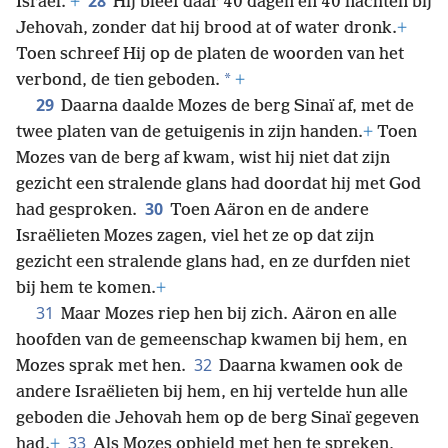
28
Israël.’
+
Hij bleef daar 40 dagen en 40 nachten bij
Jehovah, zonder dat hij brood at of water dronk.
+
Toen schreef Hij op de platen de woorden van het
*
verbond, de tien geboden.
+
29
Daarna daalde Mozes de berg Sinaï af, met de
twee platen van de getuigenis in zijn handen.
+
Toen
Mozes van de berg af kwam, wist hij niet dat zijn
gezicht een stralende glans had doordat hij met God
30
had gesproken.
Toen Aäron en de andere
Israëlieten Mozes zagen, viel het ze op dat zijn
gezicht een stralende glans had, en ze durfden niet
bij hem te komen.
+
31
Maar Mozes riep hen bij zich. Aäron en alle
hoofden van de gemeenschap kwamen bij hem, en
32
Mozes sprak met hen.
Daarna kwamen ook de
andere Israëlieten bij hem, en hij vertelde hun alle
geboden die Jehovah hem op de berg Sinaï gegeven
33
had.
+
Als Mozes ophield met hen te spreken,