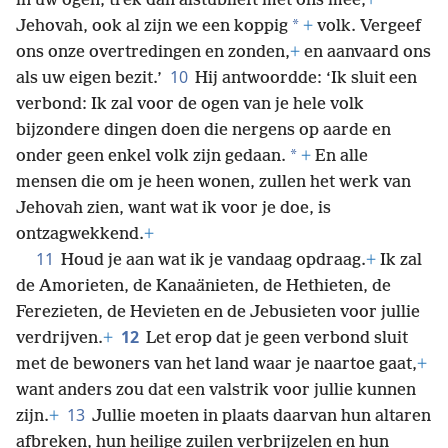
in uw ogen, trek dan alstublieft met ons mee,
+
*
Jehovah, ook al zijn we een koppig
+
volk. Vergeef
ons onze overtredingen en zonden,
+
en aanvaard ons
10
als uw eigen bezit.’
Hij antwoordde: ‘Ik sluit een
verbond: Ik zal voor de ogen van je hele volk
bijzondere dingen doen die nergens op aarde en
*
onder geen enkel volk zijn gedaan.
+
En alle
mensen die om je heen wonen, zullen het werk van
Jehovah zien, want wat ik voor je doe, is
ontzagwekkend.
+
11
Houd je aan wat ik je vandaag opdraag.
+
Ik zal
de Amorieten, de Kanaänieten, de Hethieten, de
Ferezieten, de Hevieten en de Jebusieten voor jullie
12
verdrijven.
+
Let erop dat je geen verbond sluit
met de bewoners van het land waar je naartoe gaat,
+
want anders zou dat een valstrik voor jullie kunnen
13
zijn.
+
Jullie moeten in plaats daarvan hun altaren
afbreken, hun heilige zuilen verbrijzelen en hun