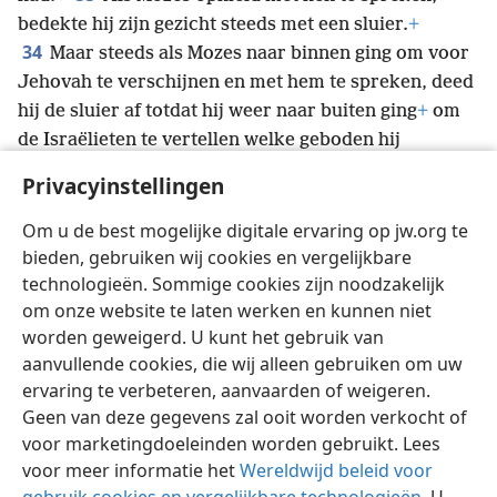
bedekte hij zijn gezicht steeds met een sluier.
+
34
Maar steeds als Mozes naar binnen ging om voor
Jehovah te verschijnen en met hem te spreken, deed
hij de sluier af totdat hij weer naar buiten ging
+
om
de Israëlieten te vertellen welke geboden hij
35
ontvangen had.
+
De Israëlieten zagen dat Mozes’
Privacyinstellingen
gezicht een stralende glans had. Vervolgens bedekte
Mozes zijn gezicht weer met de sluier totdat hij naar
Om u de best mogelijke digitale ervaring op jw.org te
*
binnen ging om met God
te spreken.
+
bieden, gebruiken wij cookies en vergelijkbare
technologieën. Sommige cookies zijn noodzakelijk
om onze website te laten werken en kunnen niet
worden geweigerd. U kunt het gebruik van
aanvullende cookies, die wij alleen gebruiken om uw
Nederlands
Delen
Instellingen
ervaring te verbeteren, aanvaarden of weigeren.
Copyright
© 2026 Watch Tower Bible and Tract Society of Pennsylvania
Geen van deze gegevens zal ooit worden verkocht of
Gebruiksvoorwaarden
Privacybeleid
Privacyinstellingen
voor marketingdoeleinden worden gebruikt. Lees
Inloggen
JW.ORG
voor meer informatie het
Wereldwijd beleid voor