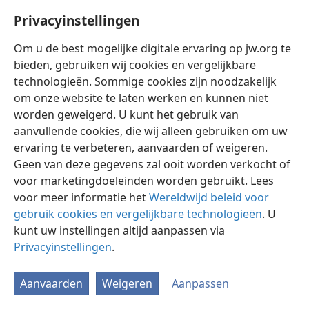
Privacyinstellingen
Om u de best mogelijke digitale ervaring op jw.org te
bieden, gebruiken wij cookies en vergelijkbare
technologieën. Sommige cookies zijn noodzakelijk
Nederlands
Instellingen
om onze website te laten werken en kunnen niet
Copyright
© 2026 Watch Tower Bible and Tract Society of Pennsylvania
worden geweigerd. U kunt het gebruik van
Gebruiksvoorwaarden
Privacybeleid
Privacyinstellingen
aanvullende cookies, die wij alleen gebruiken om uw
Inloggen
JW.ORG
ervaring te verbeteren, aanvaarden of weigeren.
Geen van deze gegevens zal ooit worden verkocht of
voor marketingdoeleinden worden gebruikt. Lees
voor meer informatie het
Wereldwijd beleid voor
gebruik cookies en vergelijkbare technologieën
. U
kunt uw instellingen altijd aanpassen via
Privacyinstellingen
.
Aanvaarden
Weigeren
Aanpassen